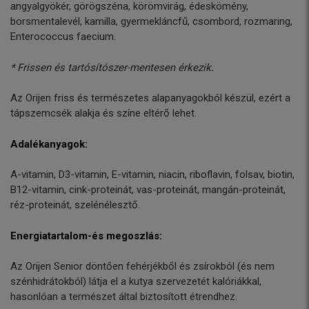
angyalgyökér, görögszéna, körömvirág, édeskömény,
borsmentalevél, kamilla, gyermekláncfű, csombord, rozmaring,
Enterococcus faecium.
* Frissen és tartósítószer-mentesen érkezik.
Az Orijen friss és természetes alapanyagokból készül, ezért a
tápszemcsék alakja és színe eltérő lehet.
Adalékanyagok:
A-vitamin, D3-vitamin, E-vitamin, niacin, riboflavin, folsav, biotin,
B12-vitamin, cink-proteinát, vas-proteinát, mangán-proteinát,
réz-proteinát, szelénélesztő.
Energiatartalom-és megoszlás:
Az Orijen Senior döntően fehérjékből és zsírokból (és nem
szénhidrátokból) látja el a kutya szervezetét kalóriákkal,
hasonlóan a természet által biztosított étrendhez.