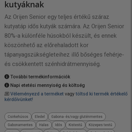
kutyáknak
Az Orijen Senior egy teljes értékű száraz
kutyatáp idős kutyák számára. Az Orijen Senior
80%-a különféle húsokból készült, és ennek
köszönhető az előrehaladott kor
tápanyagszükségleteihez illő bőséges fehérje-
és csökkentett szénhidrátmennyiség.
További termékinformációk
Napi etetési mennyiség és költség
Véleményezd a terméket
vagy
töltsd ki termék értékelő
kérdőívünket!
Csirkehúsos
Eledel
Gabona- és/vagy gluténmentes
Gabonamentes
Halas
Idős
Kistestű
Közepes testű