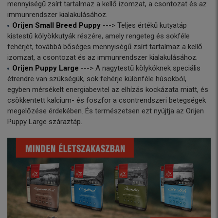
mennyiségű zsírt tartalmaz a kellő izomzat, a csontozat és az
immunrendszer kialakulásához.
Orijen Small Breed Puppy
---> Teljes értékű kutyatáp
kistestű kölyökkutyák részére, amely rengeteg és sokféle
fehérjét, továbbá bőséges mennyiségű zsírt tartalmaz a kellő
izomzat, a csontozat és az immunrendszer kialakulásához.
Orijen Puppy Large
---> A nagytestű kölyköknek speciális
étrendre van szükségük, sok fehérje különféle húsokból,
egyben mérsékelt energiabevitel az elhízás kockázata miatt, és
csökkentett kalcium- és foszfor a csontrendszeri betegségek
megelőzése érdekében. És természetsen ezt nyújtja az Orijen
Puppy Large száraztáp.