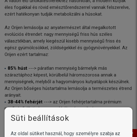
A vadon élő unokatestvérekhez hasonlóan, a modern kutyák
éles fogakkal és rövid emésztőrendszerrel vannak felszerelve,
ezért hatékonyan tudják metabolizálni a húsokat.
Az Orijen lemásolja az anyatermészet által megalkotott
evolúciós étrendet: nagy mennyiségű friss hús széles
választékban, amely kiegészül kisebb mennyiségű friss és
egész gyümölcsökkel, zöldségekkel és gyógynövényekkel. Az
Orijen ezért tartalmaz:
85% húst
---> páratlan mennyiség bármelyik más
száraztáphoz képest, körülbelül háromszorosa annak a
mennyiségnek, melyből a hagyományos kutyatápok készülnek.
Az Orijen bőséges hústartalma lemásolja a természetes étrend
arányait.
38-44% fehérjét
---> az Orijen fehérjetartalma prémium
minőségű állati alapanyagokból származik, és nem
növényekből - növényi fehérjéket, mint például a kukoricasikér,
Süti beállítások
burgonya- vagy borsófehérjék, jellemző, hogy használnak a
hagyományos állateledelekben, de az Orijen tápokban
Az oldal sütiket használ, hogy személyre szabja az
egyáltalán nem.