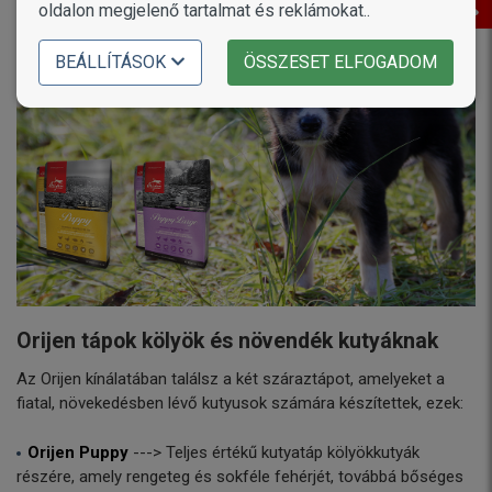
oldalon megjelenő tartalmat és reklámokat..
BEÁLLÍTÁSOK
ÖSSZESET ELFOGADOM
Orijen tápok kölyök és növendék kutyáknak
Az Orijen kínálatában találsz a két száraztápot, amelyeket a
fiatal, növekedésben lévő kutyusok számára készítettek, ezek:
Orijen Puppy
---> Teljes értékű kutyatáp kölyökkutyák
részére, amely rengeteg és sokféle fehérjét, továbbá bőséges