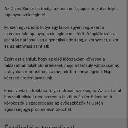
Az Orijen Senior biztosítja az összes fajtájú idős kutya teljes
tápanyagszükségletét.
Minden egyes idős kutya egy külön egyéniség, ezért a
szervezetük tápanyagszükséglete is eltérő. A táplálkozásra
jelentős hatással van a genetikai adottság, a környezet, a kor
és az aktivitási szint stb.
Ezért azt ajánljuk, hogy az első időszakban kövesse a
táblázatban található értékeket, majd a testsúly változásának
arányában módosíthatja a megadott mennyiségeket. Napi
kétszeri etetést javaslunk.
Friss ivóvíz biztosítása folyamatosan szükséges. Az állat által
használt tálakat rendszeresen tisztítsa és fertőtlenítse! A
kórokozók elszaporodása az evőeszközök felületén
egészségügyi problémákat okozhat.