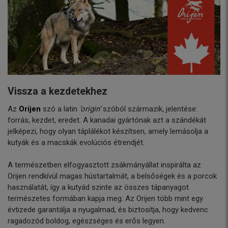
Vissza a kezdetekhez
Az
Orijen
szó a latin
’origin’
szóból származik, jelentése:
forrás, kezdet, eredet. A kanadai gyártónak azt a szándékát
jelképezi, hogy olyan táplálékot készítsen, amely lemásolja a
kutyák és a macskák evolúciós étrendjét.
A természetben elfogyasztott zsákmányállat inspirálta az
Orijen rendkívül magas hústartalmát, a belsőségek és a porcok
használatát, így a kutyád szinte az összes tápanyagot
természetes formában kapja meg. Az Orijen több mint egy
évtizede garantálja a nyugalmad, és biztosítja, hogy kedvenc
ragadozód boldog, egészséges és erős legyen.