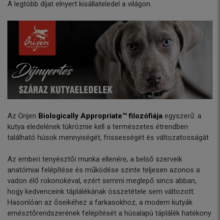
A legtöbb díjat elnyert kisállateledel a világon.
Az Orijen
Biologically Appropriate™ filozófiája
egyszerű: a
kutya eledelének tükröznie kell a természetes étrendben
található húsok mennyiségét, frissességét és változatosságát
Az emberi tenyésztői munka ellenére, a belső szerveik
anatómiai felépítése és működése szinte teljesen azonos a
vadon élő rokonokéval, ezért semmi meglepő sincs abban,
hogy kedvenceink táplálékának összetétele sem változott.
Hasonlóan az őseikéhez a farkasokhoz, a modern kutyák
emésztőrendszerének felépítését a húsalapú táplálék hatékony