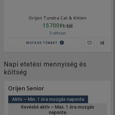
Orijen Tundra Cat & Kitten
15 700
Ft-tól
2 változat
MUTASS TÖBBET
Napi etetési mennyiség és
költség
Orijen Senior
Aktív ~ Min. 1 óra mozgás naponta
Kevésbé aktív ~ Max. 1 óra mozgás
naponta