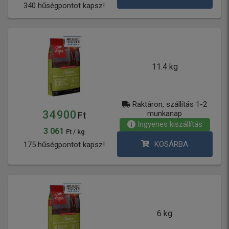
340 hűségpontot kapsz!
11.4 kg
Raktáron, szállítás 1-2
34 900
munkanap
Ft
Ingyenes kiszállítás
3 061
Ft / kg
KOSÁRBA
175 hűségpontot kapsz!
6 kg