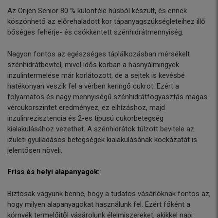
Az Orijen Senior 80 % különféle húsból készült, és ennek
köszönhető az előrehaladott kor tápanyagszükségleteihez illő
bőséges fehérje- és csökkentett szénhidrátmennyiség.
Nagyon fontos az egészséges táplálkozásban mérsékelt
szénhidrátbevitel, mivel idős korban a hasnyálmirigyek
inzulintermelése már korlátozott, de a sejtek is kevésbé
hatékonyan veszik fel a vérben keringő cukrot. Ezért a
folyamatos és nagy mennyiségű szénhidrátfogyasztás magas
vércukorszintet eredményez, ez elhízáshoz, majd
inzulinrezisztencia és 2-es típusú cukorbetegség
kialakulásához vezethet. A szénhidrátok túlzott bevitele az
ízületi gyulladásos betegségek kialakulásának kockázatát is
jelentősen növeli.
Friss és helyi alapanyagok:
Biztosak vagyunk benne, hogy a tudatos vásárlóknak fontos az,
hogy milyen alapanyagokat használunk fel. Ezért főként a
környék termelőitől vásárolunk élelmiszereket, akikkel napi