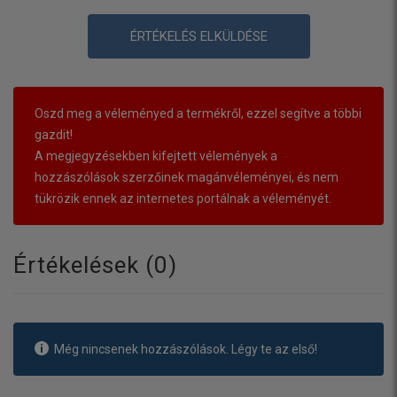
ÉRTÉKELÉS ELKÜLDÉSE
Oszd meg a véleményed a termékről, ezzel segítve a többi
gazdit!
A megjegyzésekben kifejtett vélemények a
hozzászólások szerzőinek magánvéleményei, és nem
tükrözik ennek az internetes portálnak a véleményét.
Értékelések (
0
)
Még nincsenek hozzászólások. Légy te az első!