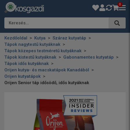
0
Keresés…
Kezdőoldal
Kutya
Száraz kutyatáp
Tápok nagytestű kutyáknak
Tápok közepes testméretű kutyáknak
Tápok kistestű kutyáknak
Gabonamentes kutyatáp
Tápok idős kutyáknak
Orijen kutya- és macskatápok Kanadából
Orijen kutyatápok
Orijen Senior táp idősödő, idős kutyáknak