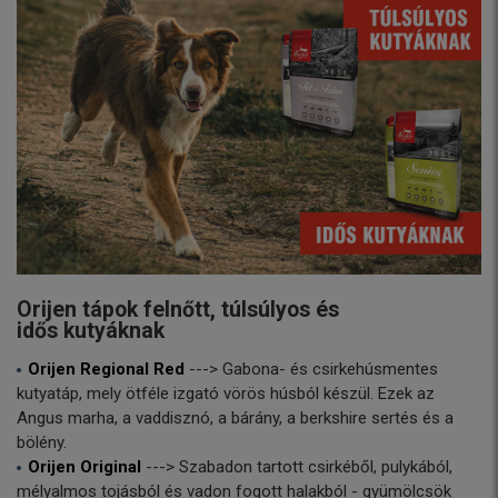
Orijen tápok felnőtt, túlsúlyos és
idős kutyáknak
Orijen Regional Red
---> Gabona- és csirkehúsmentes
kutyatáp, mely ötféle izgató vörös húsból készül. Ezek az
Angus marha, a vaddisznó, a bárány, a berkshire sertés és a
bölény.
Orijen Original
---> Szabadon tartott csirkéből, pulykából,
mélyalmos tojásból és vadon fogott halakból - gyümölcsök