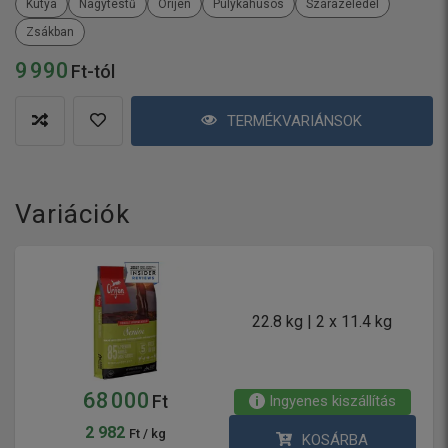
Kutya
Nagytestű
Orijen
Pulykahúsos
Szárazeledel
Zsákban
9 990
Ft-tól
TERMÉKVARIÁNSOK
Variációk
22.8 kg | 2 x 11.4 kg
68 000
Ingyenes kiszállítás
Ft
2 982
Ft / kg
KOSÁRBA