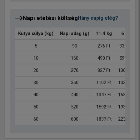
Napi etetési költség
Hány napig elég?
Kutya súlya (kg)
Napi adag (g)
11.4 kg
6 kg
5
90
276 Ft
335 Ft
10
160
490 Ft
595 Ft
20
270
827 Ft
1004 Ft
30
360
1102 Ft
1338 Ft
40
440
1347 Ft
1635 Ft
50
520
1592 Ft
1933 Ft
60
600
1837 Ft
2230 Ft