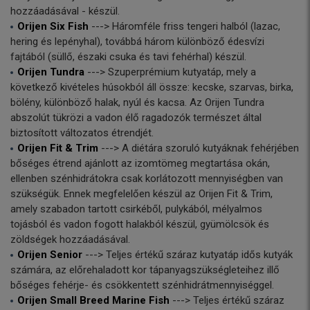
hozzáadásával - készül.
Orijen Six Fish
---> Háromféle friss tengeri halból (lazac,
hering és lepényhal), továbbá három különböző édesvízi
fajtából (süllő, északi csuka és tavi fehérhal) készül.
Orijen Tundra
---> Szuperprémium kutyatáp, mely a
következő kivételes húsokból áll össze: kecske, szarvas, birka,
bölény, különböző halak, nyúl és kacsa. Az Orijen Tundra
abszolút tükrözi a vadon élő ragadozók természet által
biztosított változatos étrendjét.
Orijen Fit & Trim
---> A diétára szoruló kutyáknak fehérjében
bőséges étrend ajánlott az izomtömeg megtartása okán,
ellenben szénhidrátokra csak korlátozott mennyiségben van
szükségük. Ennek megfelelően készül az Orijen Fit & Trim,
amely szabadon tartott csirkéből, pulykából, mélyalmos
tojásból és vadon fogott halakból készül, gyümölcsök és
zöldségek hozzáadásával.
Orijen Senior
---> Teljes értékű száraz kutyatáp idős kutyák
számára, az előrehaladott kor tápanyagszükségleteihez illő
bőséges fehérje- és csökkentett szénhidrátmennyiséggel.
Orijen Small Breed Marine Fish
---> Teljes értékű száraz