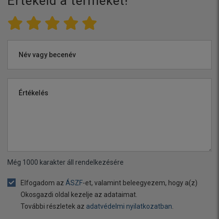
Értékeld a terméket!
Név vagy becenév
Értékelés
Még
1000
karakter áll rendelkezésére
Elfogadom az
ÁSZF
-et, valamint beleegyezem, hogy a(z)
Okosgazdi oldal kezelje az adataimat.
További részletek az
adatvédelmi nyilatkozatban
.