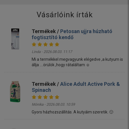
Vásárlóink írták
Termékek /
Petosan ujjra húzható
fogtisztító kendő
Linda - 2026.08.03. 11:17
Mi a termékkel megvagyunk elégedve ,a kutyum is
állja ....örülök ,hogy rátaláltam ☺️
Termékek /
Alice Adult Active Pork &
Spinach
Mónika - 2026.08.03. 10:59
Gyors házhozszállitás. A kutyáim szeretik. 🙂