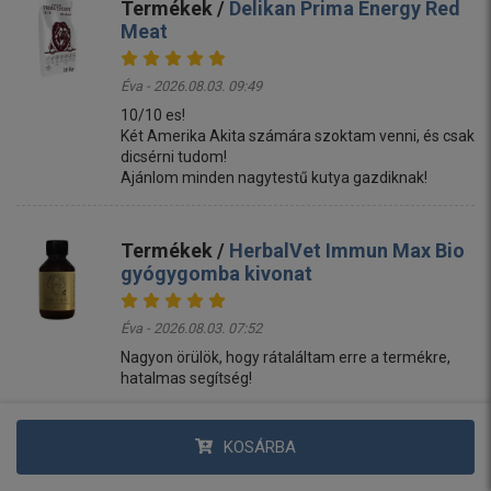
Termékek /
Delikan Prima Energy Red
Meat
Éva - 2026.08.03. 09:49
10/10 es!
Két Amerika Akita számára szoktam venni, és csak
dicsérni tudom!
Ajánlom minden nagytestű kutya gazdiknak!
Termékek /
HerbalVet Immun Max Bio
gyógygomba kivonat
Éva - 2026.08.03. 07:52
Nagyon örülök, hogy rátaláltam erre a termékre,
hatalmas segítség!
KOSÁRBA
Termékek /
Moduláris labdapálya
macskáknak villogó labdával