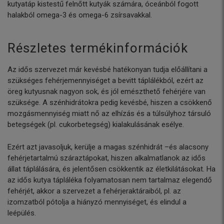
kutyatáp kistestű felnőtt kutyák számára, óceánból fogott
halakból omega-3 és omega-6 zsírsavakkal.
Részletes termékinformációk
Az idős szervezet már kevésbé hatékonyan tudja előállítani a
szükséges fehérjemennyiséget a bevitt táplálékból, ezért az
öreg kutyusnak nagyon sok, és jól emészthető fehérjére van
szüksége. A szénhidrátokra pedig kevésbé, hiszen a csökkenő
mozgásmennyiség miatt nő az elhízás és a túlsúlyhoz társuló
betegségek (pl. cukorbetegség) kialakulásának esélye.
Ezért azt javasoljuk, kerülje a magas szénhidrát –és alacsony
fehérjetartalmú száraztápokat, hiszen alkalmatlanok az idős
állat táplálására, és jelentősen csökkentik az életkilátásokat. Ha
az idős kutya tápláléka folyamatosan nem tartalmaz elegendő
fehérjét, akkor a szervezet a fehérjeraktáraiból, pl. az
izomzatból pótolja a hiányzó mennyiséget, és elindul a
leépülés.