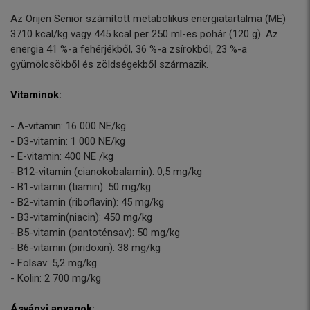
Az Orijen Senior számított metabolikus energiatartalma (ME)
3710 kcal/kg vagy 445 kcal per 250 ml-es pohár (120 g). Az
energia 41 %-a fehérjékből, 36 %-a zsírokból, 23 %-a
gyümölcsökből és zöldségekből származik.
Vitaminok:
- A-vitamin: 16 000 NE/kg
- D3-vitamin: 1 000 NE/kg
- E-vitamin: 400 NE /kg
- B12-vitamin (cianokobalamin): 0,5 mg/kg
- B1-vitamin (tiamin): 50 mg/kg
- B2-vitamin (riboflavin): 45 mg/kg
- B3-vitamin(niacin): 450 mg/kg
- B5-vitamin (pantoténsav): 50 mg/kg
- B6-vitamin (piridoxin): 38 mg/kg
- Folsav: 5,2 mg/kg
- Kolin: 2 700 mg/kg
Ásványi anyagok: