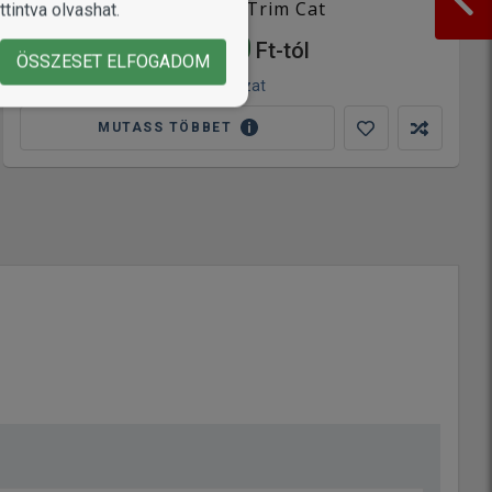
Orijen Fit & Trim Cat
tintva olvashat.
12 400
Ft-tól
ÖSSZESET ELFOGADOM
2 változat
MUTASS TÖBBET