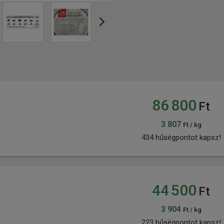
86 800
Ft
3 807
Ft / kg
434 hűségpontot kapsz!
44 500
Ft
3 904
Ft / kg
223 hűségpontot kapsz!