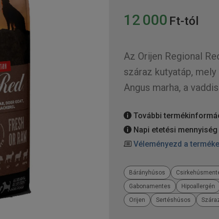
12 000
Ft-tól
Az Orijen Regional Re
száraz kutyatáp, mely
Angus marha, a vaddisz
További termékinformá
Napi etetési mennyiség
Véleményezd a termék
Bárányhúsos
Csirkehúsment
Gabonamentes
Hipoallergén
Orijen
Sertéshúsos
Szára