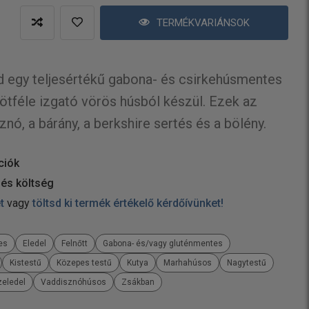
TERMÉKVARIÁNSOK
d egy teljesértékű gabona- és csirkehúsmentes
 ötféle izgató vörös húsból készül. Ezek az
nó, a bárány, a berkshire sertés és a bölény.
ciók
 és költség
et
vagy
töltsd ki termék értékelő kérdőívünket!
es
Eledel
Felnőtt
Gabona- és/vagy gluténmentes
Kistestű
Közepes testű
Kutya
Marhahúsos
Nagytestű
zeledel
Vaddisznóhúsos
Zsákban