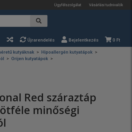
Ügyfélszolgálat
Vásárlási tudnivalók
a
Újrarendelés
Bejelentkezés
0 Ft
éretű kutyáknak
Hipoallergén kutyatápok
ól
Orijen kutyatápok
ional Red száraztáp
ötféle minőségi
ól