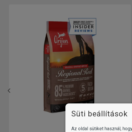
Süti beállítások
Az oldal sütiket használ, ho