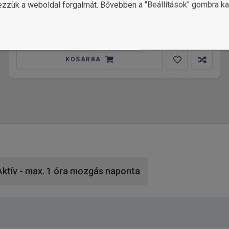
Orijen Kitten Formula 1.8 kg
ezzük a weboldal forgalmát. Bővebben a "Beállítások" gombra kat
12 500
Ft
1 változat
KOSÁRBA
g
ktív - max. 1 óra mozgás naponta