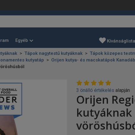
Egyéb
gram
Kívánságlist
utyáknak
Tápok nagytestű kutyáknak
Tápok közepes testm
onamentes kutyatáp
Orijen kutya- és macskatápok Kanadáb
vöröshúsból
3 önálló értékelés
alapján
Orijen Reg
kutyáknak 
vöröshúsb