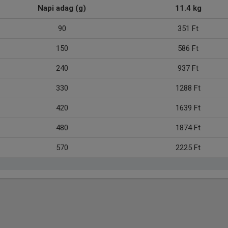
Napi adag (g)
11.4 kg
90
351 Ft
150
586 Ft
240
937 Ft
330
1288 Ft
420
1639 Ft
480
1874 Ft
570
2225 Ft