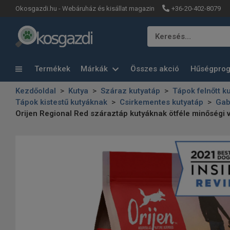
+36-20-402-8079
Okosgazdi.hu - Webáruház és kisállat magazin
Keresés…
Termékek
Márkák
Összes akció
Hűségpro
Kezdőoldal
Kutya
Száraz kutyatáp
Tápok felnőtt k
Tápok kistestű kutyáknak
Csirkementes kutyatáp
Gab
Orijen Regional Red száraztáp kutyáknak ötféle minőségi 