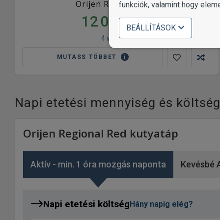
Orijen Regional Red
funkciók, valamint hogy elem
12 000
Ft-tól
BEÁLLÍTÁSOK
4 változat
MUTASS TÖBBET
Napi etetési mennyiség és költsé
Orijen Regional Red kutyatáp
Aktív - min. 1 óra mozgás naponta
Kevésbé A
Napi etetési költség
Hány napig elég?