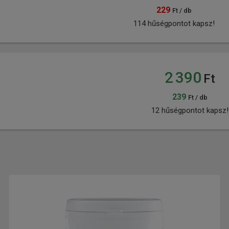
229
Ft / db
114 hűségpontot kapsz!
2 390
Ft
239
Ft / db
12 hűségpontot kapsz!