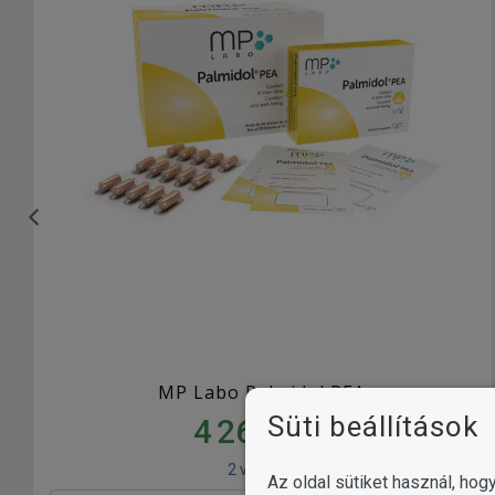
MP Labo Palmidol PEA
Süti beállítások
4 265
Ft-tól
2 változat
Az oldal sütiket használ, ho