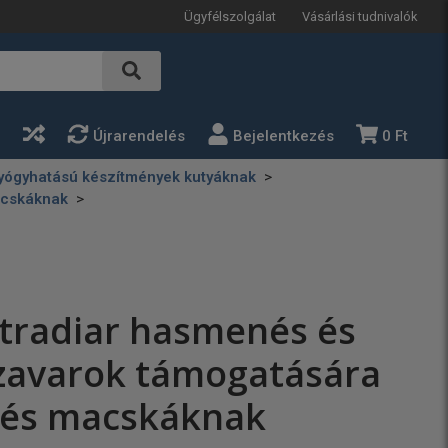
Ügyfélszolgálat
Vásárlási tudnivalók
a
Újrarendelés
Bejelentkezés
0 Ft
yógyhatású készítmények kutyáknak
acskáknak
tradiar hasmenés és
zavarok támogatására
 és macskáknak