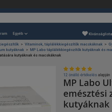
Egyéb
gram
Kívánságlist
kiegészítők
Vitaminok, táplálékkiegészítők macskáknak
G
kum kutyáknak
MP Labo táplálékkiegészítők kutyáknak és m
atására kutyáknak és macskáknak
12 önálló értékelés
alapján
MP Labo Ul
emésztési 
kutyáknak