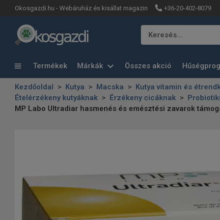
+36-20-402-8079
Okosgazdi.hu - Webáruház és kisállat magazin
Keresés…
Termékek
Márkák
Összes akció
Hűségpro
Kezdőoldal
Kutya
Macska
Kutya vitamin és étrend
Ételérzékeny kutyáknak
Érzékeny cicáknak
Probioti
MP Labo Ultradiar hasmenés és emésztési zavarok támog