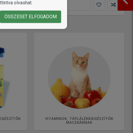
tintva olvashat.
KOSÁRBA
ÖSSZESET ELFOGADOM
IEGÉSZÍTŐK
VITAMINOK, TÁPLÁLÉKKIEGÉSZÍTŐK
MACSKÁKNAK