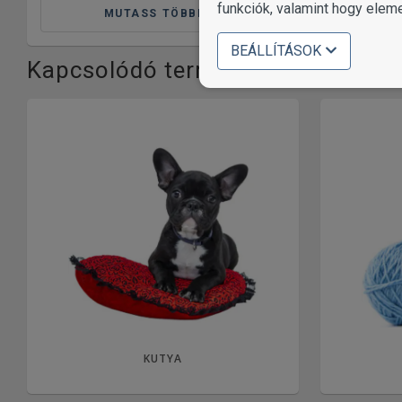
funkciók, valamint hogy elem
MUTASS TÖBBET
BEÁLLÍTÁSOK
Kapcsolódó termékkategóriák
KUTYA