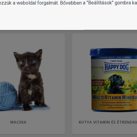
ezzük a weboldal forgalmát. Bővebben a "Beállítások" gombra kat
KOSÁRBA
MACSKA
KUTYA VITAMIN ÉS ÉTRENDK