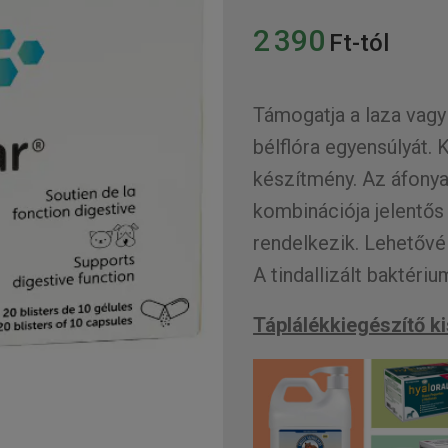
2 390
Ft-tól
Támogatja a laza vagy
bélflóra egyensúlyát.
készítmény. Az áfonya
kombinációja jelentős
rendelkezik. Lehetővé
A tindallizált baktéri
Táplálékkiegészítő 