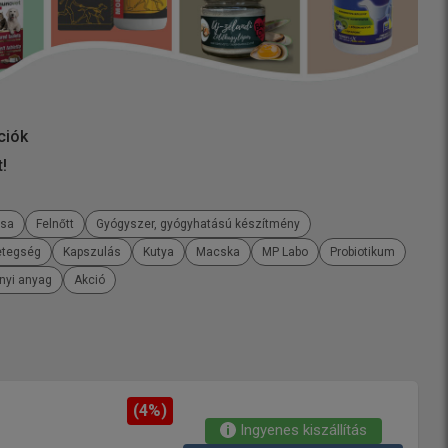
ciók
t!
ása
Felnőtt
Gyógyszer, gyógyhatású készítmény
etegség
Kapszulás
Kutya
Macska
MP Labo
Probiotikum
ányi anyag
Akció
(4%)
Ingyenes kiszállítás