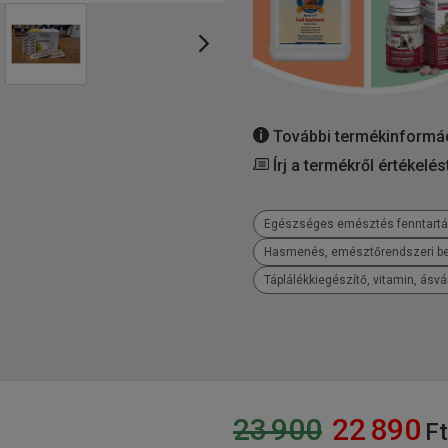
További termékinformá
Írj a termékről értékelés
Egészséges emésztés fenntart
Hasmenés, emésztőrendszeri b
Táplálékkiegészítő, vitamin, ásv
23 900
22 890
Ft