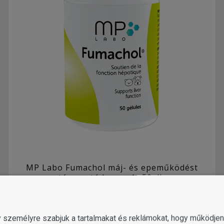
MP Labo Fumachol máj- és epeműködést
támogató kapszula 50 db
8 990
Ft
1 változat
gy személyre szabjuk a tartalmakat és reklámokat, hogy működj