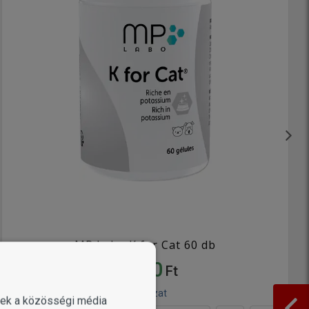
MP Labo K for Cat 60 db
7 990
Ft
1 változat
enek a közösségi média