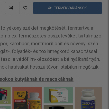
TERMÉKVARIÁNSOK
 folyékony széklet megkötését, fenntartva a
 Komplex, természetes összetevőket tartalmazó
por, karobpor, montmorillonit és növényi szén
 gáz-, folyadék- és toxinmegkötő kapacitással
 teszi a védőfilm-képződést a bélnyálkahártyán.
umok hatásukat hosszú távon, stabilan megőrzik.
kisokos kutyáknak és macskáknak
: