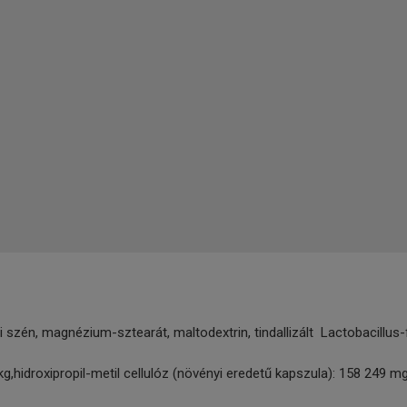
i szén, magnézium-sztearát, maltodextrin, tindallizált Lactobacillu
kg,hidroxipropil-metil cellulóz (növényi eredetű kapszula): 158 249 m