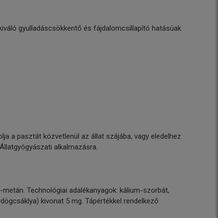
kiváló gyulladáscsökkentő és fájdalomcsillapító hatásúak.
ja a pasztát közvetlenül az állat szájába, vagy eledelhez
 Állatgyógyászati alkalmazásra.
il-metán. Technológiai adalékanyagok: kálium-szorbát,
ördögcsáklya) kivonat 5 mg. Tápértékkel rendelkező