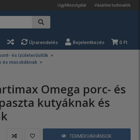
Ügyfélszolgálat
Vásárlási tudnivalók
a
Újrarendelés
Bejelentkezés
0 Ft
ont- és ízületerősítők
ak és macskáknak
rtimax Omega porc- és
 paszta kutyáknak és
ak
TERMÉKVARIÁNSOK