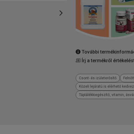
További termékinformá
Írj a termékről értékelés
Csont- és izületerősítő
Felnőt
Közeli lejáratú is elérhető kedve
Táplálékkiegészítő, vitamin, ásv