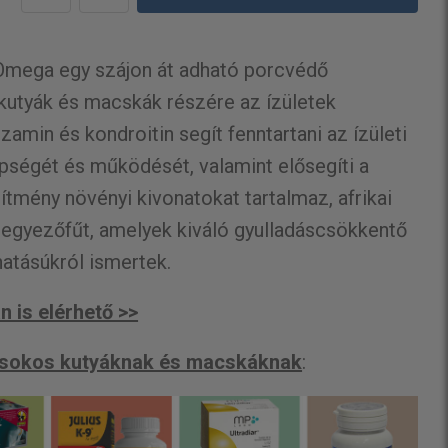
mega egy szájon át adható porcvédő
kutyák és macskák részére az ízületek
amin és kondroitin segít fenntartani az ízületi
ségét és működését, valamint elősegíti a
ítmény növényi kivonatokat tartalmaz, afrikai
 legyezőfűt, amelyek kiváló gyulladáscsökkentő
hatásúkról ismertek.
 is elérhető >>
kisokos kutyáknak és macskáknak
: