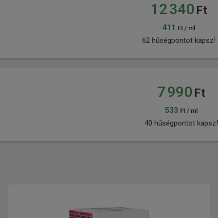
12 340
Ft
411
Ft / ml
62 hűségpontot kapsz!
7 990
Ft
533
Ft / ml
40 hűségpontot kapsz!