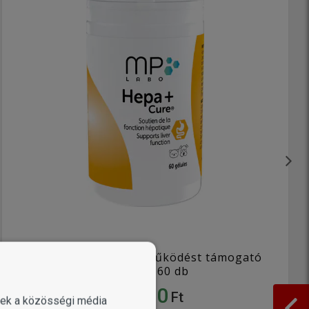
MP Labo Hepa+ májműködést támogató
kapszula 60 db
13 890
Ft
enek a közösségi média