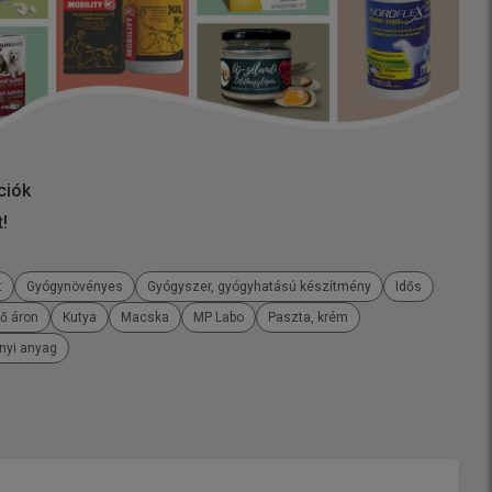
ciók
t!
t
Gyógynövényes
Gyógyszer, gyógyhatású készítmény
Idős
ző áron
Kutya
Macska
MP Labo
Paszta, krém
ányi anyag