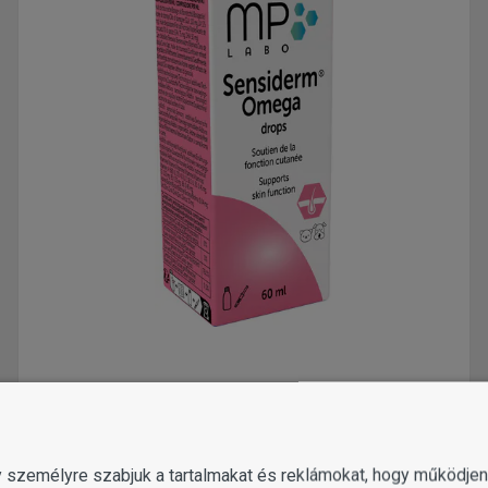
MP Labo Sensiderm Omega bőrtápláló olaj
60 ml
13 575
Ft-tól
gy személyre szabjuk a tartalmakat és reklámokat, hogy működj