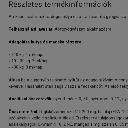
Részletes termékinformációk
Afrikából származó ördögcsáklya és a tradicionális gyógyászatb
Felhasználási javaslat:
Állatgyógyászati alkalmazásra
Adagolása kutya és macska részére:
<10 kg: 1 ml/nap;
10 - 30 kg: 2 ml/nap;
>30 kg: 3 ml/nap.
Állítsa be a dugattyún található gyűrűt az adagolni kívánt menn
keverve. Használat után zárja vissza a fecskendőt. Az első feln
Analitikai összetevők:
nyersfehérje: 0, 5%, nyersrost: 0, 1%, n
Összetétel/ml:
D-glükózamin-szulfát: 200 mg, halolaj (EPA: 120
szójalecitin, kolloid szilícium-dioxid. Érzékszervi tulajdonság
adalékanyagok: E-vitamin 18, 2 NE, mangán 1 mg, szelén 0, 05 