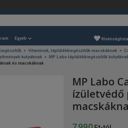
Egyéb
gram
Kívánságlist
kiegészítők
Vitaminok, táplálékkiegészítők macskáknak
Cs
zítmények kutyáknak
MP Labo táplálékkiegészítők kutyákn
yáknak és macskáknak
MP Labo Ca
ízületvédő
macskákn
7 990
Ft-tól