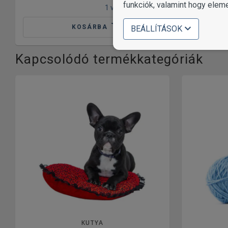
funkciók, valamint hogy elem
1 változat
KOSÁRBA
BEÁLLÍTÁSOK
Kapcsolódó termékkategóriák
KUTYA