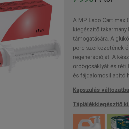
A MP Labo Cartimax O
kiegészítő takarmány 
támogatására. A glükóz
porc szerkezetének ép
regenerációját. A kész
ördögcsáklyát és réti
és fájdalomcsillapító 
Kapszulás változatban
Táplálékkiegészítő 