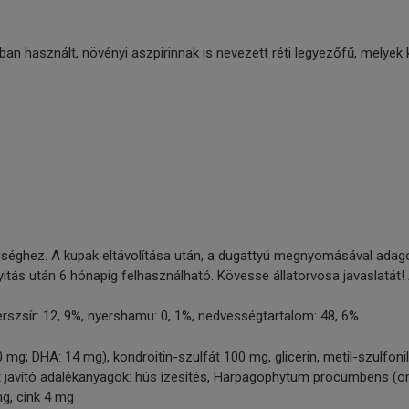
an használt, növényi aszpirinnak is nevezett réti legyezőfű, melyek 
yiséghez. A kupak eltávolítása után, a dugattyú megnyomásával adagol
yitás után 6 hónapig felhasználható. Kövesse állatorvosa javaslatát!
yerszsír: 12, 9%, nyershamu: 0, 1%, nedvességtartalom: 48, 6%
 mg; DHA: 14 mg), kondroitin-szulfát 100 mg, glicerin, metil-szulfon
okat javító adalékanyagok: hús ízesítés, Harpagophytum procumbens (
mg, cink 4 mg