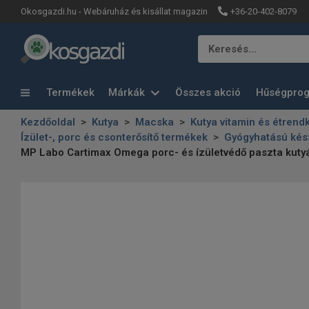
+36-20-402-8079
Okosgazdi.hu - Webáruház és kisállat magazin
Keresés…
Termékek
Márkák
Összes akció
Hűségpro
Kezdőoldal
Kutya
Macska
Kutya vitamin és étrend
Ízület-, porc és csonterősítő termékek
Gyógyhatású kés
MP Labo Cartimax Omega porc- és ízületvédő paszta kut