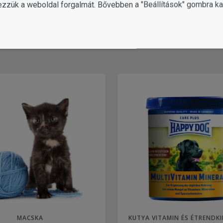
ezzük a weboldal forgalmát. Bővebben a "Beállítások" gombra kat
1 változat
ÉRDEKEL
MACSKA
KUTYA VITAMIN ÉS ÉTRENDK