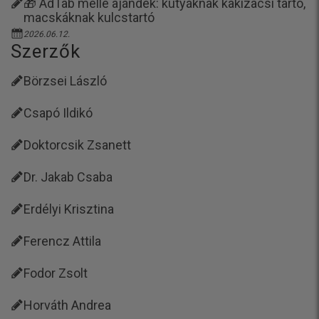
🎁 AdTab mellé ajándék: kutyáknak kakizacsi tartó,
macskáknak kulcstartó
2026.06.12.
Szerzők
Börzsei László
Csapó Ildikó
Doktorcsik Zsanett
Dr. Jakab Csaba
Erdélyi Krisztina
Ferencz Attila
Fodor Zsolt
Horváth Andrea