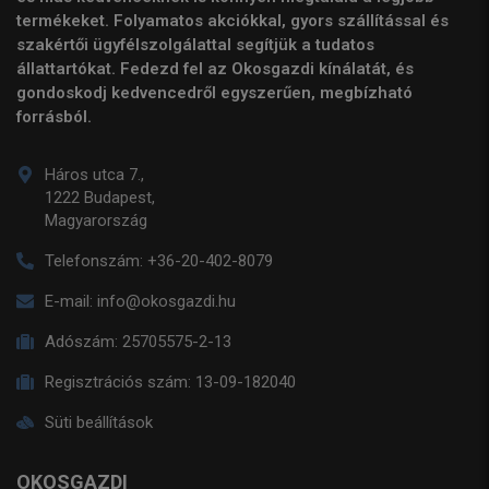
termékeket. Folyamatos akciókkal, gyors szállítással és
szakértői ügyfélszolgálattal segítjük a tudatos
állattartókat. Fedezd fel az Okosgazdi kínálatát, és
gondoskodj kedvencedről egyszerűen, megbízható
forrásból.
Háros utca 7.,
1222 Budapest,
Magyarország
Telefonszám:
+36-20-402-8079
E-mail:
info@okosgazdi.hu
Adószám:
25705575-2-13
Regisztrációs szám:
13-09-182040
Süti beállítások
OKOSGAZDI