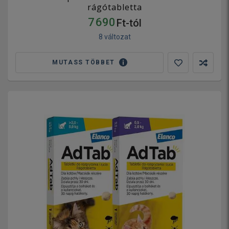
rágótabletta
7 690
Ft-tól
8 változat
MUTASS TÖBBET