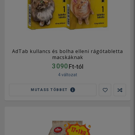
AdTab kullancs és bolha elleni rágótabletta
macskáknak
3 090
Ft-tól
4 változat
MUTASS TÖBBET