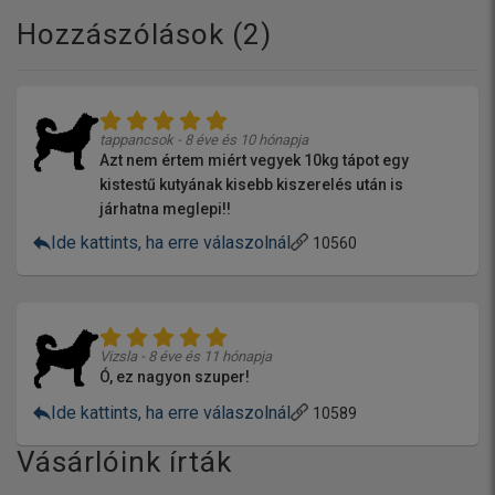
Hozzászólások (
2
)
tappancsok - 8 éve és 10 hónapja
Azt nem értem miért vegyek 10kg tápot egy
kistestű kutyának kisebb kiszerelés után is
járhatna meglepi!!
Ide kattints, ha erre válaszolnál
10560
Vizsla - 8 éve és 11 hónapja
Ó, ez nagyon szuper!
Ide kattints, ha erre válaszolnál
10589
Vásárlóink írták