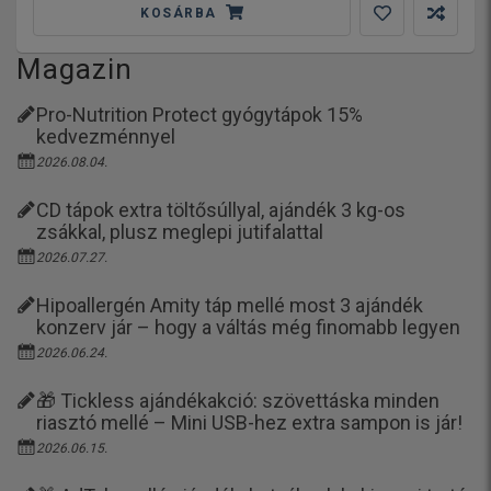
KOSÁRBA
Magazin
Pro-Nutrition Protect gyógytápok 15%
kedvezménnyel
2026.08.04.
CD tápok extra töltősúllyal, ajándék 3 kg-os
zsákkal, plusz meglepi jutifalattal
2026.07.27.
Hipoallergén Amity táp mellé most 3 ajándék
konzerv jár – hogy a váltás még finomabb legyen
2026.06.24.
🎁 Tickless ajándékakció: szövettáska minden
riasztó mellé – Mini USB-hez extra sampon is jár!
2026.06.15.