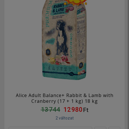
Alice Adult Balance+ Rabbit & Lamb with
Cranberry (17 + 1 kg) 18 kg
13 744
12 980
Ft
2 változat