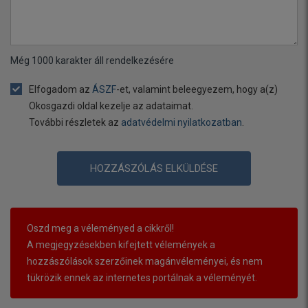
Még
1000
karakter áll rendelkezésére
Elfogadom az
ÁSZF
-et, valamint beleegyezem, hogy a(z)
Okosgazdi oldal kezelje az adataimat.
További részletek az
adatvédelmi nyilatkozatban
.
HOZZÁSZÓLÁS ELKÜLDÉSE
Oszd meg a véleményed a cikkről!
A megjegyzésekben kifejtett vélemények a
hozzászólások szerzőinek magánvéleményei, és nem
tükrözik ennek az internetes portálnak a véleményét.