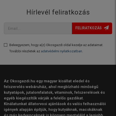
Hírlevél feliratkozás
FELIRATKOZÁS
Beleegyezem, hogy a(z) Okosgazdi oldal kezelje az adataimat.
További részletek az
adatvédelmi nyilatkozatban
.
Az Okosgazdi.hu egy magyar kisállat eledel és
felszerelés webáruház, ahol megbízható minőségű
kutyatápok, jutalomfalatok, vitaminok, felszerelések és
egyéb kiegészítők várják a felelős gazdikat.
Kínálatunkat állatorvosi ajánlások és valós felhasználói
igények alapján építjük, hogy kutyáknak, macskáknak
és más kedvenceknek is könnyen megtaláld a legjobb