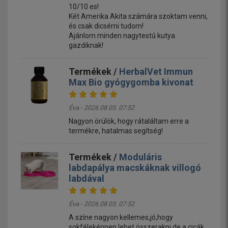
10/10 es!
Két Amerika Akita számára szoktam venni,
és csak dicsérni tudom!
Ajánlom minden nagytestű kutya
gazdiknak!
Termékek /
HerbalVet Immun
Max Bio gyógygomba kivonat
Éva - 2026.08.03. 07:52
Nagyon örülök, hogy rátaláltam erre a
termékre, hatalmas segítség!
Termékek /
Moduláris
labdapálya macskáknak villogó
labdával
Éva - 2026.08.03. 07:52
A színe nagyon kellemes,jó,hogy
sokféleképpen lehet összerakni,de a cicák