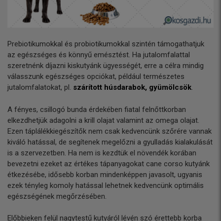
Prebiotikumokkal és probiotikumokkal szintén támogathatjuk
az egészséges és könnyű emésztést. Ha jutalomfalattal
szeretnénk díjazni kiskutyánk ügyességét, erre a célra mindig
válasszunk egészséges opciókat, például természetes
jutalomfalatokat, pl.
szárított húsdarabok, gyümölcsök
.
A fényes, csillogó bunda érdekében fiatal felnőttkorban
elkezdhetjük adagolni a krill olajat valamint az omega olajat.
Ezen táplálékkiegészítők nem csak kedvencünk szőrére vannak
kiváló hatással, de segítenek megelőzni a gyulladás kialakulását
is a szervezetben. Ha nem is kezdtük el növendék korában
bevezetni ezeket az értékes tápanyagokat cane corso kutyánk
étkezésébe, idősebb korban mindenképpen javasolt, ugyanis
ezek tényleg komoly hatással lehetnek kedvencünk optimális
egészségének megőrzésében.
Előbbieken felül nagytestű kutyáról lévén szó érettebb korba