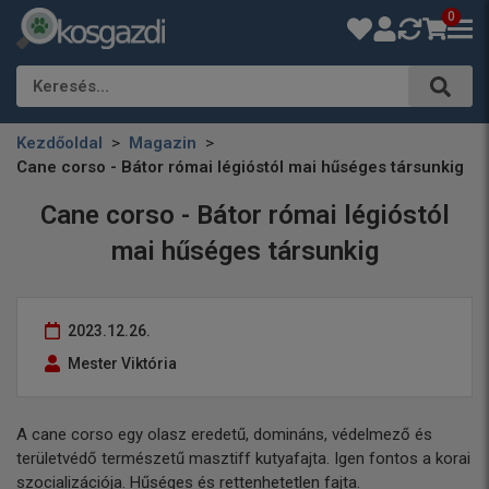
0
Keresés…
Kezdőoldal
Magazin
Cane corso - Bátor római légióstól mai hűséges társunkig
Cane corso - Bátor római légióstól
mai hűséges társunkig
2023.12.26.
Mester Viktória
A cane corso egy olasz eredetű, domináns, védelmező és
területvédő természetű masztiff kutyafajta. Igen fontos a korai
szocializációja. Hűséges és rettenhetetlen fajta.