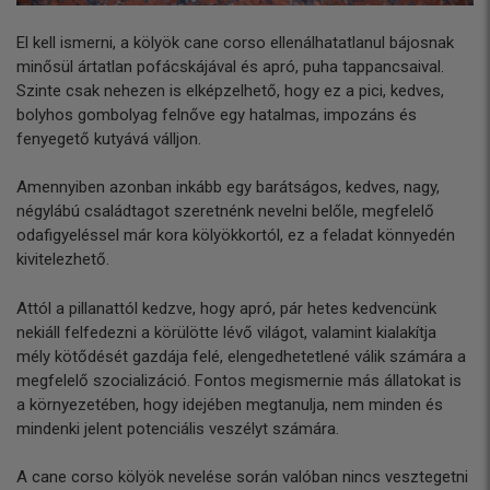
El kell ismerni, a kölyök cane corso ellenálhatatlanul bájosnak
minősül ártatlan pofácskájával és apró, puha tappancsaival.
Szinte csak nehezen is elképzelhető, hogy ez a pici, kedves,
bolyhos gombolyag felnőve egy hatalmas, impozáns és
fenyegető kutyává válljon.
Amennyiben azonban inkább egy barátságos, kedves, nagy,
négylábú családtagot szeretnénk nevelni belőle, megfelelő
odafigyeléssel már kora kölyökkortól, ez a feladat könnyedén
kivitelezhető.
Attól a pillanattól kedzve, hogy apró, pár hetes kedvencünk
nekiáll felfedezni a körülötte lévő világot, valamint kialakítja
mély kötődését gazdája felé, elengedhetetlené válik számára a
megfelelő szocializáció. Fontos megismernie más állatokat is
a környezetében, hogy idejében megtanulja, nem minden és
mindenki jelent potenciális veszélyt számára.
A cane corso kölyök nevelése során valóban nincs vesztegetni