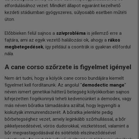
elfordulásához vezet. Mindkét állapot egyaránt kezelhető
kezdeti stádiumban gyógyszeres, súlyosabb esetben műtéti
úton.
Előbbieken felül sajnos a
szívprobléma
is jellemző erre a
fajtára, ami az egyik vezető halálozási ok, ahogy a
rákos
megbetegedések
, így például a csontrák is gyakran előfordul
nála.
A cane corso szőrzete is figyelmet igényel
Nem árt tudni, hogy a kölyök cane corso bundájára kiemelt
figyelmet kell fordítanunk. Az angolul "
demodectic mange
"
néven ismert genetikai hátterű betegség kölyökkorban sajnos
kifejezetten fogékonnyá teheti kedvencünket a demodex, vagy
más néven bőratka támadására azáltal, hogy legyengíti a
kiskutyák immunrendszerét. A bőratka jelenléte pedig
bőrbetegséghez vezet, amely leginkább szőrhullással, a bőr
pikkelyesedésével, vörös dudorokkal, viszketéssel, valamint a
bőr megvastagodásával és sötétebb elszíneződésével