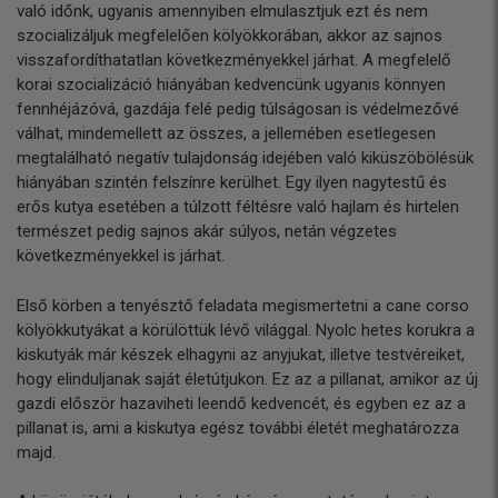
való időnk, ugyanis amennyiben elmulasztjuk ezt és nem
szocializáljuk megfelelően kölyökkorában, akkor az sajnos
visszafordíthatatlan következményekkel járhat. A megfelelő
korai szocializáció hiányában kedvencünk ugyanis könnyen
fennhéjázóvá, gazdája felé pedig túlságosan is védelmezővé
válhat, mindemellett az összes, a jellemében esetlegesen
megtalálható negatív tulajdonság idejében való kiküszöbölésük
hiányában szintén felszínre kerülhet. Egy ilyen nagytestű és
erős kutya esetében a túlzott féltésre való hajlam és hirtelen
természet pedig sajnos akár súlyos, netán végzetes
következményekkel is járhat.
Első körben a tenyésztő feladata megismertetni a cane corso
kölyökkutyákat a körülöttük lévő világgal. Nyolc hetes korukra a
kiskutyák már készek elhagyni az anyjukat, illetve testvéreiket,
hogy elinduljanak saját életútjukon. Ez az a pillanat, amikor az új
gazdi először hazaviheti leendő kedvencét, és egyben ez az a
pillanat is, ami a kiskutya egész további életét meghatározza
majd.