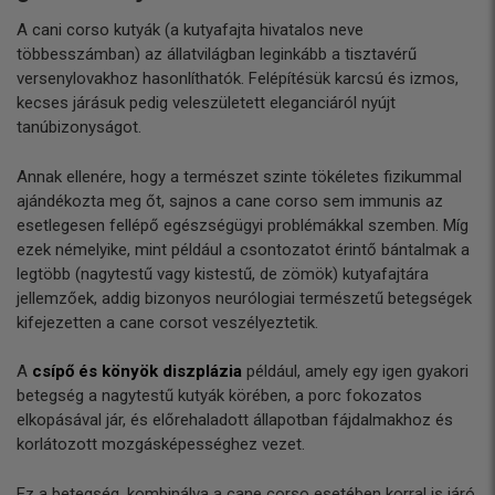
A cani corso kutyák (a kutyafajta hivatalos neve
többesszámban) az állatvilágban leginkább a tisztavérű
versenylovakhoz hasonlíthatók. Felépítésük karcsú és izmos,
kecses járásuk pedig veleszületett eleganciáról nyújt
tanúbizonyságot.
Annak ellenére, hogy a természet szinte tökéletes fizikummal
ajándékozta meg őt, sajnos a cane corso sem immunis az
esetlegesen fellépő egészségügyi problémákkal szemben. Míg
ezek némelyike, mint például a csontozatot érintő bántalmak a
legtöbb (nagytestű vagy kistestű, de zömök) kutyafajtára
jellemzőek, addig bizonyos neurólogiai természetű betegségek
kifejezetten a cane corsot veszélyeztetik.
A
csípő és könyök diszplázia
például, amely egy igen gyakori
betegség a nagytestű kutyák körében, a porc fokozatos
elkopásával jár, és előrehaladott állapotban fájdalmakhoz és
korlátozott mozgásképességhez vezet.
Ez a betegség, kombinálva a cane corso esetében korral is járó