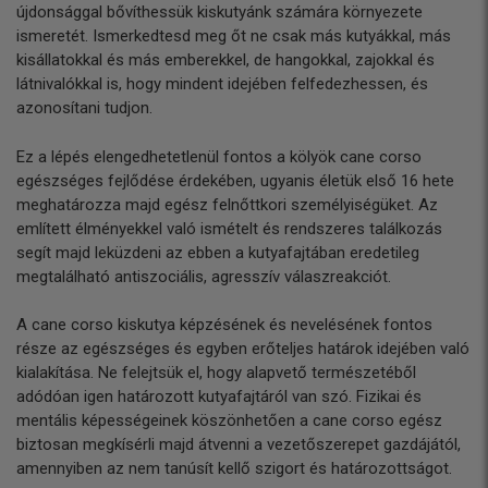
újdonsággal bővíthessük kiskutyánk számára környezete
ismeretét. Ismerkedtesd meg őt ne csak más kutyákkal, más
kisállatokkal és más emberekkel, de hangokkal, zajokkal és
látnivalókkal is, hogy mindent idejében felfedezhessen, és
azonosítani tudjon.
Ez a lépés elengedhetetlenül fontos a kölyök cane corso
egészséges fejlődése érdekében, ugyanis életük első 16 hete
meghatározza majd egész felnőttkori személyiségüket. Az
említett élményekkel való ismételt és rendszeres találkozás
segít majd leküzdeni az ebben a kutyafajtában eredetileg
megtalálható antiszociális, agresszív válaszreakciót.
A cane corso kiskutya képzésének és nevelésének fontos
része az egészséges és egyben erőteljes határok idejében való
kialakítása. Ne felejtsük el, hogy alapvető természetéből
adódóan igen határozott kutyafajtáról van szó. Fizikai és
mentális képességeinek köszönhetően a cane corso egész
biztosan megkísérli majd átvenni a vezetőszerepet gazdájától,
amennyiben az nem tanúsít kellő szigort és határozottságot.