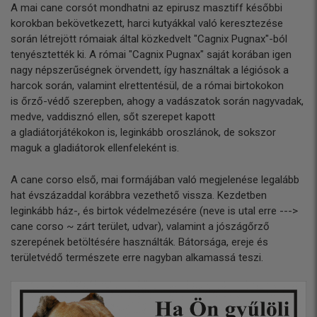
A mai cane corsót mondhatni az epirusz masztiff későbbi
korokban bekövetkezett, harci kutyákkal való keresztezése
során létrejött rómaiak által közkedvelt "Cagnix Pugnax"-ból
tenyésztették ki. A római "Cagnix Pugnax" saját korában igen
nagy népszerűségnek örvendett, így használtak a légiósok a
harcok során, valamint elrettentésül, de a római birtokokon
is őrző-védő szerepben, ahogy a vadászatok során nagyvadak,
medve, vaddisznó ellen, sőt szerepet kapott
a gladiátorjátékokon is, leginkább oroszlánok, de sokszor
maguk a gladiátorok ellenfeleként is.
A cane corso első, mai formájában való megjelenése legalább
hat évszázaddal korábbra vezethető vissza. Kezdetben
leginkább ház-, és birtok védelmezésére (neve is utal erre --->
cane corso ~ zárt terület, udvar), valamint a jószágőrző
szerepének betöltésére használták. Bátorsága, ereje és
területvédő természete erre nagyban alkamassá teszi.