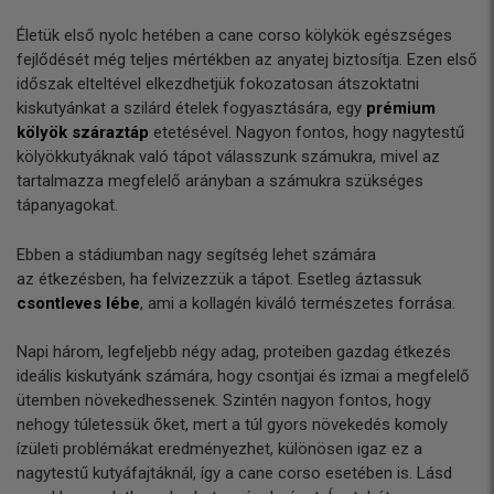
Életük első nyolc hetében a cane corso kölykök egészséges
fejlődését még teljes mértékben az anyatej biztosítja. Ezen első
időszak elteltével elkezdhetjük fokozatosan átszoktatni
kiskutyánkat a szilárd ételek fogyasztására, egy
prémium
kölyök száraztáp
etetésével. Nagyon fontos, hogy nagytestű
kölyökkutyáknak való tápot válasszunk számukra, mivel az
tartalmazza megfelelő arányban a számukra szükséges
tápanyagokat.
Ebben a stádiumban nagy segítség lehet számára
az étkezésben, ha felvizezzük a tápot. Esetleg áztassuk
csontleves lébe
, ami a kollagén kiváló természetes forrása.
Napi három, legfeljebb négy adag, proteiben gazdag étkezés
ideális kiskutyánk számára, hogy csontjai és izmai a megfelelő
ütemben növekedhessenek. Szintén nagyon fontos, hogy
nehogy túletessük őket, mert a túl gyors növekedés komoly
ízületi problémákat eredményezhet, különösen igaz ez a
nagytestű kutyáfajtáknál, így a cane corso esetében is. Lásd