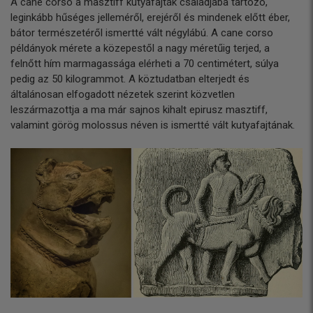
A cane corso a masztiff kutyafajták családjába tartozó,
leginkább hűséges jelleméről, erejéről és mindenek előtt éber,
bátor természetéről ismertté vált négylábú. A cane corso
példányok mérete a közepestől a nagy méretűig terjed, a
felnőtt hím marmagassága elérheti a 70 centimétert, súlya
pedig az 50 kilogrammot. A köztudatban elterjedt és
általánosan elfogadott nézetek szerint közvetlen
leszármazottja a ma már sajnos kihalt epirusz masztiff,
valamint görög molossus néven is ismertté vált kutyafajtának.