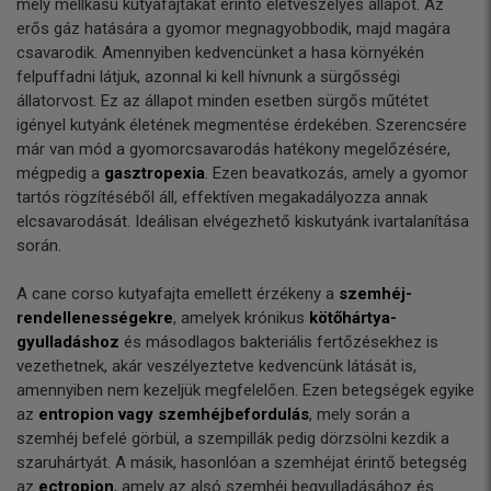
mély mellkasú kutyafajtákat érintő életveszélyes állapot. Az
erős gáz hatására a gyomor megnagyobbodik, majd magára
csavarodik. Amennyiben kedvencünket a hasa környékén
felpuffadni látjuk, azonnal ki kell hívnunk a sürgősségi
állatorvost. Ez az állapot minden esetben sürgős műtétet
igényel kutyánk életének megmentése érdekében. Szerencsére
már van mód a gyomorcsavarodás hatékony megelőzésére,
mégpedig a
gasztropexia
. Ezen beavatkozás, amely a gyomor
tartós rögzítéséből áll, effektíven megakadályozza annak
elcsavarodását. Ideálisan elvégezhető kiskutyánk ivartalanítása
során.
A cane corso kutyafajta emellett érzékeny a
szemhéj-
rendellenességekre
, amelyek krónikus
kötőhártya-
gyulladáshoz
és másodlagos bakteriális fertőzésekhez is
vezethetnek, akár veszélyeztetve kedvencünk látását is,
amennyiben nem kezeljük megfelelően. Ezen betegségek egyike
az
entropion vagy szemhéjbefordulás
, mely során a
szemhéj befelé görbül, a szempillák pedig dörzsölni kezdik a
szaruhártyát. A másik, hasonlóan a szemhéjat érintő betegség
az
ectropion
, amely az alsó szemhéj begyulladásához és