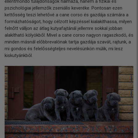
ellentmondó tulajdonságok halmaza, hanem a fizikai és
pszichológiai jellemzők zseniális keveréke. Pontosan ezen
kettősség teszi lehetővé a cane corso és gazdája számára a
formázhatóságot, hogy célzott képzéssel kialakíthassa, milyen
felnőtt válljon az átlag kutyafajtánál jellemre sokkal jobban
alakítható kölyökből. Mivel a cane corso nagyon ragaszkodó, és
minden másnál előbbrevalónak tartja gazdája szavát, rajtunk, a
mi gondos és felelősségteljes nevelésünkön múlik, mi lesz
kiskutyánkból.