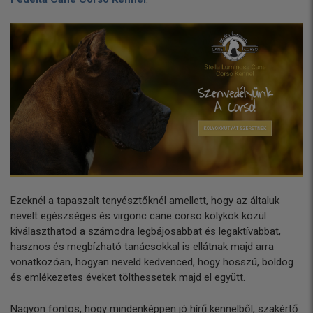
Ezeknél a tapaszalt tenyésztőknél amellett, hogy az általuk
nevelt egészséges és virgonc cane corso kölykök közül
kiválaszthatod a számodra legbájosabbat és legaktívabbat,
hasznos és megbízható tanácsokkal is ellátnak majd arra
vonatkozóan, hogyan neveld kedvenced, hogy hosszú, boldog
és emlékezetes éveket tölthessetek majd el együtt.
Nagyon fontos, hogy mindenképpen jó hírű kennelből, szakértő