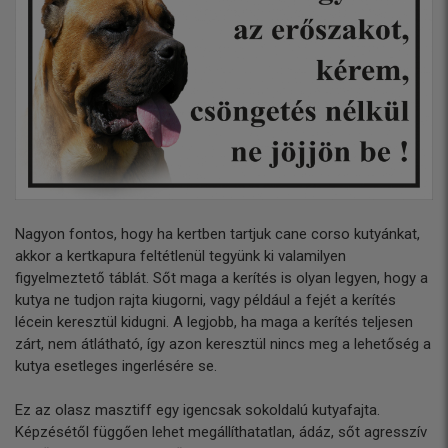
Nagyon fontos, hogy ha kertben tartjuk cane corso kutyánkat,
akkor a kertkapura feltétlenül tegyünk ki valamilyen
figyelmeztető táblát. Sőt maga a kerítés is olyan legyen, hogy a
kutya ne tudjon rajta kiugorni, vagy például a fejét a kerítés
lécein keresztül kidugni. A legjobb, ha maga a kerítés teljesen
zárt, nem átlátható, így azon keresztül nincs meg a lehetőség a
kutya esetleges ingerlésére se.
Ez az olasz masztiff egy igencsak sokoldalú kutyafajta.
Képzésétől függően lehet megállíthatatlan, ádáz, sőt agresszív