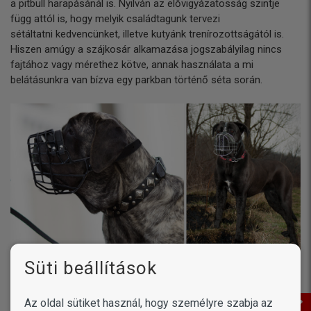
a pitbull harapásánál is. Nyilván az elővigyázatosság szintje
függ attól is, hogy melyik családtagunk tervezi
sétáltatni kedvencünket, illetve kutyánk trenírozottságától is.
Hiszen amúgy a szájkosár alkamazása jogszabályilag nincs
fajtához vagy mérethez kötve, annak használata a mi
belátásunkra van bízva egy parkban történő séta során.
Süti beállítások
Mindemellett a szájkosár kedvencünk számára is védelmet
biztosít, hogy egy esetleges fizikai konfliktus
Az oldal sütiket használ, hogy személyre szabja az
következményeként szeretett cane corsónk ne kerüljön hosszú