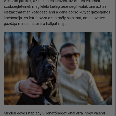
A közös játékok, az edzés és képzés, az etetés valamint
szükségleteinek megfelelő kielégítése segít kialakítani azt az
elszakíthatatlan kötődést, ami a cane corso kutyát gazdájához
kovácsolja, és létrehozza azt a mély bizalmat, amit követve
gazdája minden szavára hallgat majd.
Minden egyes nap egy új lehetőséget kínál arra, hogy valami