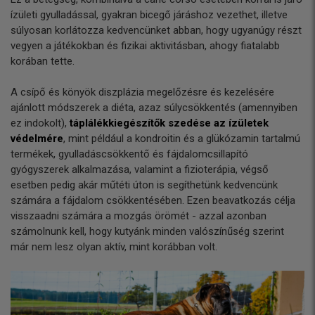
ízületi gyulladással, gyakran bicegő járáshoz vezethet, illetve
súlyosan korlátozza kedvencünket abban, hogy ugyanúgy részt
vegyen a játékokban és fizikai aktivitásban, ahogy fiatalabb
korában tette.
A csípő és könyök diszplázia megelőzésre és kezelésére
ajánlott módszerek a diéta, azaz súlycsökkentés (amennyiben
ez indokolt),
táplálékkiegészítők szedése az ízületek
védelmére
, mint például a kondroitin és a glükózamin tartalmú
termékek, gyulladáscsökkentő és fájdalomcsillapító
gyógyszerek alkalmazása, valamint a fizioterápia, végső
esetben pedig akár műtéti úton is segíthetünk kedvencünk
számára a fájdalom csökkentésében. Ezen beavatkozás célja
visszaadni számára a mozgás örömét - azzal azonban
számolnunk kell, hogy kutyánk minden valószínűség szerint
már nem lesz olyan aktív, mint korábban volt.