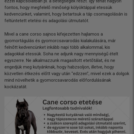
ezzel kapcsolatban pl. a betegségek részt. Így tehát nagyon
fontos, hogy megfelelő minőségi kölyöktáppal etessük
kedvencünket, valamint, hogy betartsuk a táp csomagolásán is
feltüntetett etetési és adagolási útmutatót.
Mivel a cane corso sajnos kifejezetten hajlamos a
gyomortágulás és gyomorcsavarodás kialakulására, már
felnőtt kedvencünket inkább napi több alkalommal, kis
adagokkal etessük. Soha ne adjunk nagy mennyiségű ételt
egyszerre. Ne alkalmazzunk magasított etetőtálat, és ne
engedjük meg kutyánknak, hogy habzsoljon, illetve, hogy
közvetlen étkezés előtt vagy után "edzzen", mivel ezek a dolgok
mind növelhetik a gyomorcsavarodás előfordulásának
kockázatát.