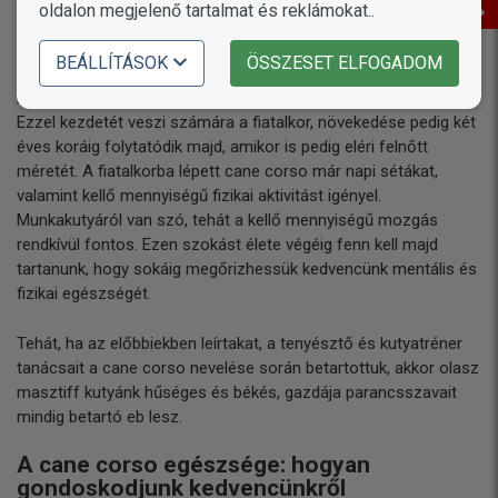
oldalon megjelenő tartalmat és reklámokat..
időre karanténba, vagy rosszabb esetben kötelezően utasítsák
elaltatását.
BEÁLLÍTÁSOK
ÖSSZESET ELFOGADOM
A cane corso kutya hat hónapos korára eléri nemi érettségét.
Ezzel kezdetét veszi számára a fiatalkor, növekedése pedig két
éves koráig folytatódik majd, amikor is pedig eléri felnőtt
méretét. A fiatalkorba lépett cane corso már napi sétákat,
valamint kellő mennyiségű fizikai aktivitást igényel.
Munkakutyáról van szó, tehát a kellő mennyiségű mozgás
rendkívül fontos. Ezen szokást élete végéig fenn kell majd
tartanunk, hogy sokáig megőrizhessük kedvencünk mentális és
fizikai egészségét.
Tehát, ha az előbbiekben leírtakat, a tenyésztő és kutyatréner
tanácsait a cane corso nevelése során betartottuk, akkor olasz
masztiff kutyánk hűséges és békés, gazdája parancsszavait
mindig betartó eb lesz.
A cane corso egészsége: hogyan
gondoskodjunk kedvencünkről