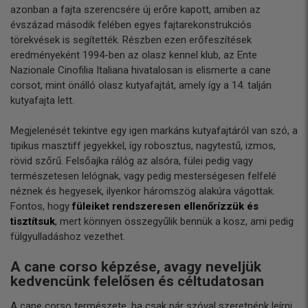
azonban a fajta szerencsére új erőre kapott, amiben az
évszázad második felében egyes fajtarekonstrukciós
törekvések is segítették. Részben ezen erőfeszítések
eredményeként 1994-ben az olasz kennel klub, az Ente
Nazionale Cinofilia Italiana hivatalosan is elismerte a cane
corsot, mint önálló olasz kutyafajtát, amely így a 14. talján
kutyafajta lett.
Megjelenését tekintve egy igen markáns kutyafajtáról van szó, a
tipikus masztiff jegyekkel, így robosztus, nagytestű, izmos,
rövid szőrű. Felsőajka rálóg az alsóra, fülei pedig vagy
természetesen lelógnak, vagy pedig mesterségesen felfelé
néznek és hegyesek, ilyenkor háromszög alakúra vágottak.
Fontos, hogy
füleiket rendszeresen ellenőrízzük és
tisztítsuk
, mert könnyen összegyűlik bennük a kosz, ami pedig
fülgyulladáshoz vezethet.
A cane corso képzése, avagy neveljük
kedvencünk felelősen és céltudatosan
A cane corso természete, ha csak pár szóval szeretnénk leírni