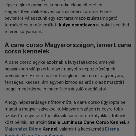
lépve a glükózamin és kondroitin elengedhetetlen
kiegészítővé válik kedvencünk ízületei számára. Ennek
bevitelére válasszunk egy ezt tartalmazó ízülettámogató
terméket és a már említett
kutya csontleves
is sokat segíthet
e téren kutyánknak.
A cane corso Magyarországon, ismert cane
corso kennelek
A cane corso egyike azoknak a kutyafajtáknak, amelyek
napjainkban világszerte egyre nagyobb népszerűségnek
örvendenek. Ez nem is lehet meglepő, hiszen ez a gyönyörű,
fenséges, kecses, ám egyben izmos és erős olasz masztiff
joggal megérdemel minden felé irányuló csodálatot.
Ahogy népszerűsége nőttön-nőtt, a cane corso úgy lopta be
magát a magyar szívekbe is. Magyarországon is egyre több
szakértő tenyésztő foglalkozik cane corso kutyákkal, többek
közt például az atkári
Stella Luminosa Cane Corso Kennel
, a
Majosháza Réme
Kennel
, valamint a kecskeméti
Eterna
Fedelta Cane Corso Kennel
.