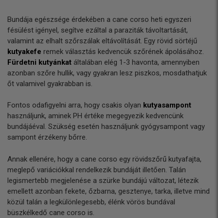
Bundája egészsége érdekében a cane corso heti egyszeri
fésülést igényel, segítve ezáltal a paraziták távoltartását,
valamint az elhalt szőrszálak eltávolítását. Egy rövid sörtéjű
kutyakefe
remek választás kedvencük szőrének ápolásához.
Fürdetni kutyánkat
általában elég 1-3 havonta, amennyiben
azonban szőre hullik, vagy gyakran lesz piszkos, mosdathatjuk
őt valamivel gyakrabban is.
Fontos odafigyelni arra, hogy csakis olyan
kutyasampont
használjunk, aminek PH értéke megegyezik kedvencünk
bundájáéval. Szükség esetén használjunk gyógysampont vagy
sampont érzékeny bőrre.
Annak ellenére, hogy a cane corso egy rövidszőrű kutyafajta,
meglepő variációkkal rendelkezik bundáját illetően. Talán
legismertebb megjelenése a szürke bundájú változat, létezik
emellett azonban fekete, őzbarna, gesztenye, tarka, illetve mind
közül talán a legkülönlegesebb, élénk vörös bundával
büszkélkedő cane corso is.