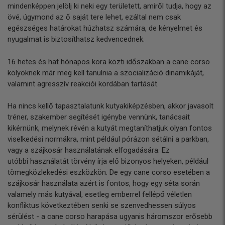
mindenképpen jelölj ki neki egy területett, amiről tudja, hogy az
övé, úgymond az ő saját tere lehet, ezáltal nem csak
egészséges határokat húzhatsz számára, de kényelmet és
nyugalmat is biztosíthatsz kedvencednek.
16 hetes és hat hónapos kora közti időszakban a cane corso
kölyöknek már meg kell tanulnia a szocializáció dinamikáját,
valamint agresszív reakciói kordában tartását.
Ha nincs kellő tapasztalatunk kutyakiképzésben, akkor javasolt
tréner, szakember segítését igénybe vennünk, tanácsait
kikérnünk, melynek révén a kutyát megtaníthatjuk olyan fontos
viselkedési normákra, mint például pórázon sétálni a parkban,
vagy a szájkosár használatának elfogadására. Ez
utóbbi használatát törvény írja elő bizonyos helyeken, például
tömegközlekedési eszközkön. De egy cane corso esetében a
szájkosár használata azért is fontos, hogy egy séta során
valamely más kutyával, esetleg emberrel fellépő véletlen
konfliktus következtében senki se szenvedhessen súlyos
sérülést - a cane corso harapása ugyanis háromszor erősebb