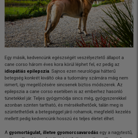
Egy másik, kedvencünk egészségét veszélyeztető állapot a
cane corso három éves kora körül léphet fel, ez pedig az
idiopátiás epilepszia
. Sajnos ezen neurológiai hátterű
betegség konkrét kiváltó oka a tudomány számára máig nem
ismert, így megelőzésére sincsenek biztos módszerek. Az
epilepszia a cane corso esetében is az emberhez hasonló
tünetekkel jár. Teljes gyógymódja sincs még, gyógyszerekkel
azonban szinten tartható, és mérsékelhetőek, talán meg is
szüntethetőek a betegséggel járó rohamok, megfelelő kezelés
mellett pedig kedvencünk hosszú és teljes életet élhet.
A
gyomortágulat, illetve gyomorcsavarodás
egy a nagytestű,