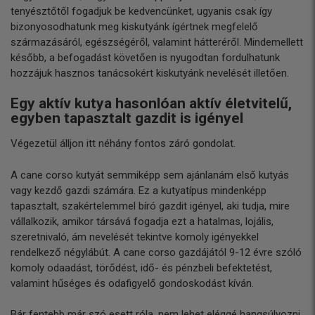
tenyésztőtől fogadjuk be kedvencünket, ugyanis csak így
bizonyosodhatunk meg kiskutyánk ígértnek megfelelő
származásáról, egészségéről, valamint hátteréről. Mindemellett
később, a befogadást követően is nyugodtan fordulhatunk
hozzájuk hasznos tanácsokért kiskutyánk nevelését illetően.
Egy aktív kutya hasonlóan aktív életvitelű,
egyben tapasztalt gazdit is igényel
Végezetül álljon itt néhány fontos záró gondolat.
A cane corso kutyát semmiképp sem ajánlanám első kutyás
vagy kezdő gazdi számára. Ez a kutyatípus mindenképp
tapasztalt, szakértelemmel bíró gazdit igényel, aki tudja, mire
vállalkozik, amikor társává fogadja ezt a hatalmas, lojális,
szeretnivaló, ám nevelését tekintve komoly igényekkel
rendelkező négylábút. A cane corso gazdájától 9-12 évre szóló
komoly odaadást, törődést, idő- és pénzbeli befektetést,
valamint hűséges és odafigyelő gondoskodást kíván.
Bár fentebb már szó esett róla, nem lehet eléggé hangsúlyozni,