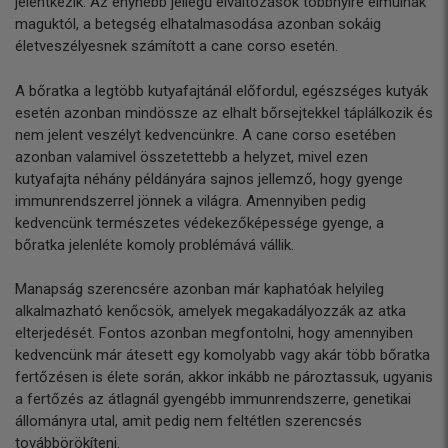
jelentkezik. Az enyhébb jellegű elváltozások többnyire elmúlnak
maguktól, a betegség elhatalmasodása azonban sokáig
életveszélyesnek számított a cane corso esetén.
A bőratka a legtöbb kutyafajtánál előfordul, egészséges kutyák
esetén azonban mindössze az elhalt bőrsejtekkel táplálkozik és
nem jelent veszélyt kedvencünkre. A cane corso esetében
azonban valamivel összetettebb a helyzet, mivel ezen
kutyafajta néhány példányára sajnos jellemző, hogy gyenge
immunrendszerrel jönnek a világra. Amennyiben pedig
kedvencünk természetes védekezőképessége gyenge, a
bőratka jelenléte komoly problémává vállik.
Manapság szerencsére azonban már kaphatóak helyileg
alkalmazható kenőcsök, amelyek megakadályozzák az atka
elterjedését. Fontos azonban megfontolni, hogy amennyiben
kedvencünk már átesett egy komolyabb vagy akár több bőratka
fertőzésen is élete során, akkor inkább ne pároztassuk, ugyanis
a fertőzés az átlagnál gyengébb immunrendszerre, genetikai
állományra utal, amit pedig nem feltétlen szerencsés
továbbörökíteni.