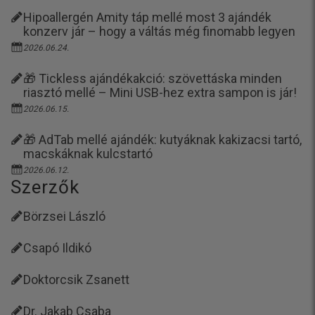
Hipoallergén Amity táp mellé most 3 ajándék
konzerv jár – hogy a váltás még finomabb legyen
2026.06.24.
🎁 Tickless ajándékakció: szövettáska minden
riasztó mellé – Mini USB-hez extra sampon is jár!
2026.06.15.
🎁 AdTab mellé ajándék: kutyáknak kakizacsi tartó,
macskáknak kulcstartó
2026.06.12.
Szerzők
Börzsei László
Csapó Ildikó
Doktorcsik Zsanett
Dr. Jakab Csaba