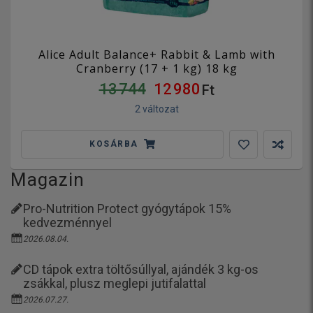
Alice Adult Balance+ Rabbit & Lamb with
Cranberry (17 + 1 kg) 18 kg
13 744
12 980
Ft
2 változat
KOSÁRBA
Magazin
Pro-Nutrition Protect gyógytápok 15%
kedvezménnyel
2026.08.04.
CD tápok extra töltősúllyal, ajándék 3 kg-os
zsákkal, plusz meglepi jutifalattal
2026.07.27.