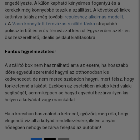
engedélyezte. A külön kapható kényelmes fogantyú és a
kerekek még könnyebbé teszik a szállítást. A következő linkre
kattintva találsz még további
repüléshez alkalmas modellt
.
A
Vario könnyített fémvázas szállító táska
strapabíró
poliészterből és erős fémvázzal készül. Egyszerűen szét- és
összeszerelhető, ideális például kiállításokra.
Fontos figyelmeztetés!
A szállító box nem használható arra az esetre, ha hosszabb
időre egyedül szeretnéd hagyni az otthonodban kis
kedvencedet, de nem mered szabadon hagyni, mert félsz, hogy
tönkretenné a lakást. Ezekben az esetekben inkább kérd valaki
segítségét, semmiképpen se hagyd egyedül bezárva ilyen kis
helyen a kutyádat vagy macskádat.
Ha a kocsiban használod a ketrecet, győződj meg róla, hogy
elegendő víz áll a kutyád rendelkezésére, illetve a nyári
hőségben nehogy bezárva felejtsd az autóban!