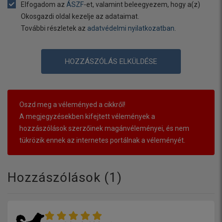
Elfogadom az
ÁSZF
-et, valamint beleegyezem, hogy a(z)
Okosgazdi oldal kezelje az adataimat.
További részletek az
adatvédelmi nyilatkozatban
.
HOZZÁSZÓLÁS ELKÜLDÉSE
Oszd meg a véleményed a cikkről!
A megjegyzésekben kifejtett vélemények a
hozzászólások szerzőinek magánvéleményei, és nem
tükrözik ennek az internetes portálnak a véleményét.
Hozzászólások (
1
)