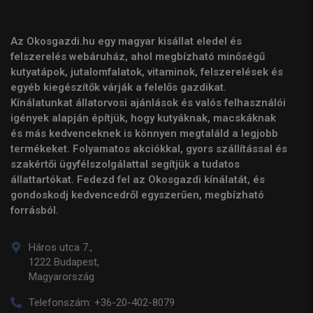
Az Okosgazdi.hu egy magyar kisállat eledel és
felszerelés webáruház, ahol megbízható minőségű
kutyatápok, jutalomfalatok, vitaminok, felszerelések és
egyéb kiegészítők várják a felelős gazdikat.
Kínálatunkat állatorvosi ajánlások és valós felhasználói
igények alapján építjük, hogy kutyáknak, macskáknak
és más kedvenceknek is könnyen megtaláld a legjobb
termékeket. Folyamatos akciókkal, gyors szállítással és
szakértői ügyfélszolgálattal segítjük a tudatos
állattartókat. Fedezd fel az Okosgazdi kínálatát, és
gondoskodj kedvencedről egyszerűen, megbízható
forrásból.
Háros utca 7.,
1222 Budapest,
Magyarország
Telefonszám:
+36-20-402-8079