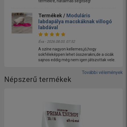
termékre, hatalmas segítség!
Termékek /
Moduláris
labdapálya macskáknak villogó
labdával
Éva - 2026.08.03. 07:52
A színe nagyon kellemes,jó,hogy
sokféleképpen lehet összerakni,de a cicák
sajnos eddig még nem igen játszottak vele.
További vélemények
Népszerű termékek