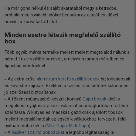
Ha már gond nélkül és saját akaratából megy a ketrecbe,
próbáld meg rövidebb időkre becsukni az ajtaját és idővel
növelni a zárva tartott időt.
Minden esetre létezik megfelelő szállító
box
Több egyéb márka terméke mellett mellett megtalálod nálunk a
német Trixie szállító boxokot, amelyek számos méretben és
típusban érhetőek el:
Az extra erős,
alumínium keretű szállító boxok
biztonságosak
és kevésbé zajosak. Ezekben a széles rács betétek különösen
jó szellőzést biztosítanak.
A főként műanyagból készült könnyű
Capri boxok
ideális
megoldást nyújtanak a kézi, valamint csomagtartóban történő
szállításra. A kutyás és macskás gazdiknak ajánlott típusok
mellett megtalálhatóak az egyéb kisállatokhoz tervezett, felül
nyitható dobozok is (
Mini-Capri
,
Midi-Capri
).
A
Gulliver szállító dobozokat
a legtöbb légitársaság is