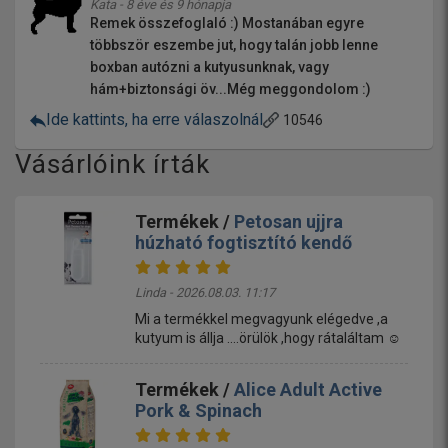
Kata - 8 éve és 9 hónapja
Remek összefoglaló :) Mostanában egyre
többször eszembe jut, hogy talán jobb lenne
boxban autózni a kutyusunknak, vagy
hám+biztonsági öv...Még meggondolom :)
Ide kattints, ha erre válaszolnál
10546
Vásárlóink írták
Termékek /
Petosan ujjra
húzható fogtisztító kendő
Linda - 2026.08.03. 11:17
Mi a termékkel megvagyunk elégedve ,a
kutyum is állja ....örülök ,hogy rátaláltam ☺️
Termékek /
Alice Adult Active
Pork & Spinach