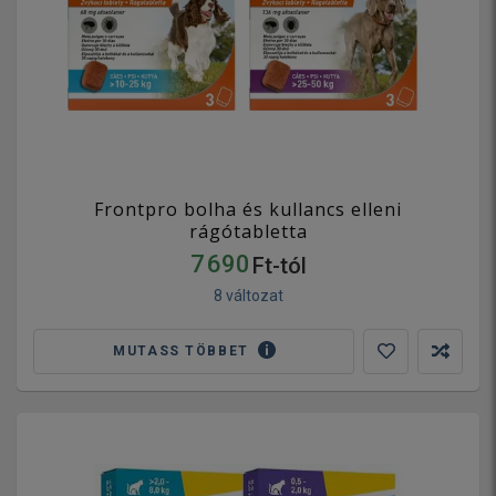
Frontpro bolha és kullancs elleni
rágótabletta
7 690
Ft-tól
8 változat
MUTASS TÖBBET