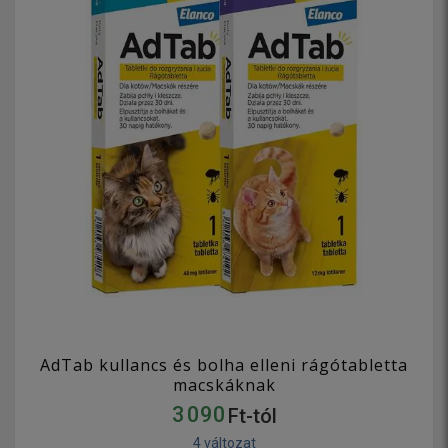
AdTab kullancs és bolha elleni rágótabletta
macskáknak
3 090
Ft-tól
4 változat