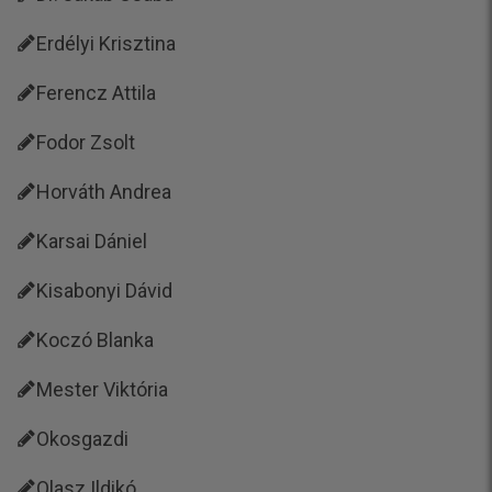
Erdélyi Krisztina
Ferencz Attila
Fodor Zsolt
Horváth Andrea
Karsai Dániel
Kisabonyi Dávid
Koczó Blanka
Mester Viktória
Okosgazdi
Olasz Ildikó