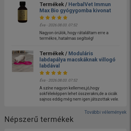
Termékek /
HerbalVet Immun
Max Bio gyógygomba kivonat
Éva - 2026.08.03. 07:52
Nagyon örülök, hogy rátaláltam erre a
termékre, hatalmas segítség!
Termékek /
Moduláris
labdapálya macskáknak villogó
labdával
Éva - 2026.08.03. 07:52
A színe nagyon kellemes,jó,hogy
sokféleképpen lehet összerakni,de a cicák
sajnos eddig még nem igen játszottak vele.
További vélemények
Népszerű termékek