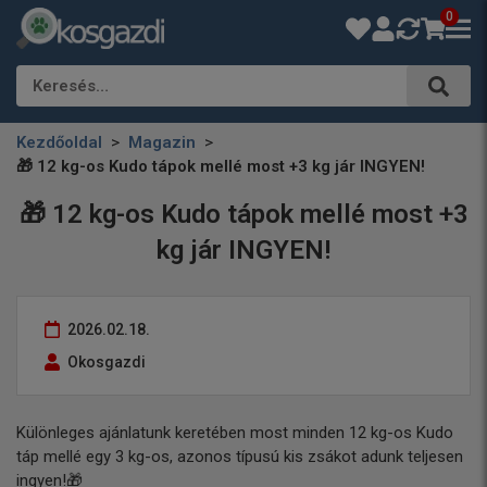
0
Keresés…
Kezdőoldal
Magazin
🎁 12 kg-os Kudo tápok mellé most +3 kg jár INGYEN!
🎁 12 kg-os Kudo tápok mellé most +3
kg jár INGYEN!
2026.02.18.
Okosgazdi
Különleges ajánlatunk keretében most minden 12 kg-os Kudo
táp mellé egy 3 kg-os, azonos típusú kis zsákot adunk teljesen
ingyen!🎁