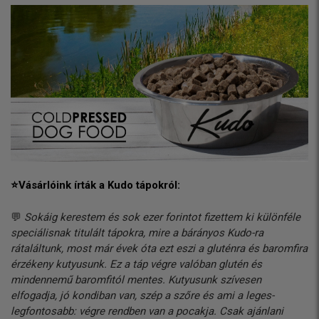
⭐Vásárlóink írták a Kudo tápokról:
💬
Sokáig kerestem és sok ezer forintot fizettem ki különféle
speciálisnak titulált tápokra, mire a bárányos Kudo-ra
rátaláltunk, most már évek óta ezt eszi a gluténra és baromfira
érzékeny kutyusunk. Ez a táp végre valóban glutén és
mindennemű baromfitól mentes. Kutyusunk szívesen
elfogadja, jó kondiban van, szép a szőre és ami a leges-
legfontosabb: végre rendben van a pocakja. Csak ajánlani