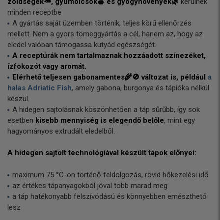
zöldségek🥕, gyümölcsök🍎 és gyógynövények🌿
kerülnek
minden receptbe
A gyártás saját üzemben történik, teljes körű ellenőrzés
mellett. Nem a gyors tömeggyártás a cél, hanem az, hogy az
eledel valóban támogassa kutyád egészségét.
A receptúrák nem tartalmaznak hozzáadott színezéket,
ízfokozót vagy aromát.
Elérhető teljesen gabonamentes🌾🚫 változat is, például
a
halas Adriatic Fish
, amely gabona, burgonya és tápióka nélkül
készül.
A hidegen sajtolásnak köszönhetően a táp sűrűbb, így sok
esetben
kisebb mennyiség is elegendő belőle
, mint egy
hagyományos extrudált eledelből.
A hidegen sajtolt technológiával készült tápok előnyei:
maximum 75 °C-on történő feldolgozás, rövid hőkezelési idő
az értékes tápanyagokból jóval több marad meg
a táp hatékonyabb felszívódású és könnyebben emészthető
lesz