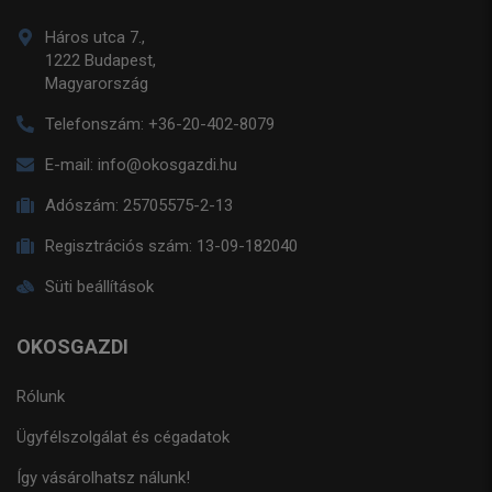
Háros utca 7.,
1222 Budapest,
Magyarország
Telefonszám:
+36-20-402-8079
E-mail:
info@okosgazdi.hu
Adószám:
25705575-2-13
Regisztrációs szám:
13-09-182040
Süti beállítások
OKOSGAZDI
Rólunk
Ügyfélszolgálat és cégadatok
Így vásárolhatsz nálunk!