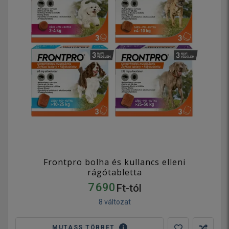
Frontpro bolha és kullancs elleni
rágótabletta
7 690
Ft-tól
8 változat
MUTASS TÖBBET