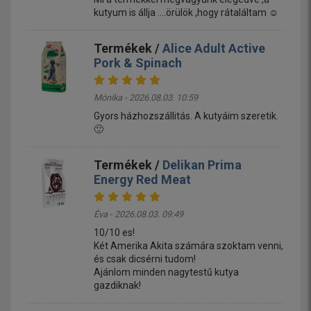
kutyum is állja ....örülök ,hogy rátaláltam ☺️
Termékek /
Alice Adult Active
Pork & Spinach
Mónika - 2026.08.03. 10:59
Gyors házhozszállitás. A kutyáim szeretik.
🙂
Termékek /
Delikan Prima
Energy Red Meat
Éva - 2026.08.03. 09:49
10/10 es!
Két Amerika Akita számára szoktam venni,
és csak dicsérni tudom!
Ajánlom minden nagytestű kutya
gazdiknak!