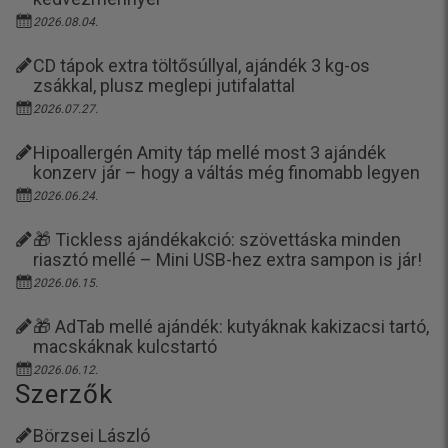
2026.08.04.
CD tápok extra töltősúllyal, ajándék 3 kg-os
zsákkal, plusz meglepi jutifalattal
2026.07.27.
Hipoallergén Amity táp mellé most 3 ajándék
konzerv jár – hogy a váltás még finomabb legyen
2026.06.24.
🎁 Tickless ajándékakció: szövettáska minden
riasztó mellé – Mini USB-hez extra sampon is jár!
2026.06.15.
🎁 AdTab mellé ajándék: kutyáknak kakizacsi tartó,
macskáknak kulcstartó
2026.06.12.
Szerzők
Börzsei László