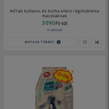
AdTab kullancs és bolha elleni rágótabletta
macskáknak
3 090
Ft-tól
4 változat
MUTASS TÖBBET