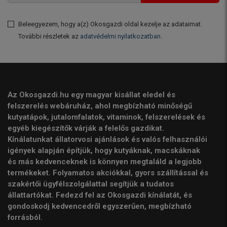
Beleegyezem, hogy a(z) Okosgazdi oldal kezelje az adataimat.
További részletek az
adatvédelmi nyilatkozatban
.
Az Okosgazdi.hu egy magyar kisállat eledel és
felszerelés webáruház, ahol megbízható minőségű
kutyatápok, jutalomfalatok, vitaminok, felszerelések és
egyéb kiegészítők várják a felelős gazdikat.
Kínálatunkat állatorvosi ajánlások és valós felhasználói
igények alapján építjük, hogy kutyáknak, macskáknak
és más kedvenceknek is könnyen megtaláld a legjobb
termékeket. Folyamatos akciókkal, gyors szállítással és
szakértői ügyfélszolgálattal segítjük a tudatos
állattartókat. Fedezd fel az Okosgazdi kínálatát, és
gondoskodj kedvencedről egyszerűen, megbízható
forrásból.