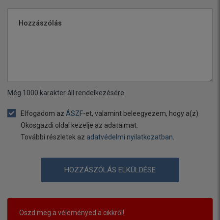
Hozzászólás
Még
1000
karakter áll rendelkezésére
Elfogadom az
ÁSZF
-et, valamint beleegyezem, hogy a(z)
Okosgazdi oldal kezelje az adataimat.
További részletek az
adatvédelmi nyilatkozatban
.
HOZZÁSZÓLÁS ELKÜLDÉSE
Oszd meg a véleményed a cikkről!