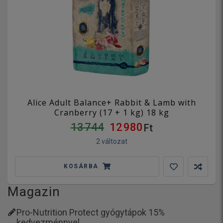
Alice Adult Balance+ Rabbit & Lamb with
Cranberry (17 + 1 kg) 18 kg
13 744
12 980
Ft
2 változat
KOSÁRBA
Magazin
Pro-Nutrition Protect gyógytápok 15%
kedvezménnyel