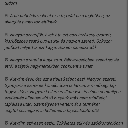
tudom.
💬
A németjuhászunknál ez a táp vált be a legjobban, az
allergiás panaszok eltüntek
💬
Nagyon szeretjük, évek óta ezt eszi érzékeny gyomrú,
kis/közepes testű kutyusunk és nagyon szereti. Sokszor
jutifalat helyett is ezt kapja. Sosem panaszkodik.
💬
Nagyon szereti a kutyusom, Bélbetegségben szendved és
ettől a táptól nagymértékben csökkent a tünet.
💬
Kutyám évek óta ezt a típusú tápot eszi, Nagyon szereti.
Gyönyörű a szőre és kondícióban is látszik a minőségi táp
fogyasztása. Nagyon kellemes illata van és nincs semmilyen
szellentés ellenben előző kutyánk más nem minőségi
táplálása után. Személyesen vettem át a terméket
segítőkészségben is kellemes a tapasztalatom.
🐶
💬
Kutyáim szívesen eszik. Tökéletes súly és szőrkondicióban