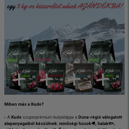
Miben más a Kudo?
A
Kudo
szuperprémium kutyatápjai a
Duna-régió válogatott
alapanyagaiból készülnek: minőségi húsok🥩, halak🐟,