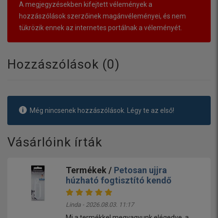
A megjegyzésekben kifejtett vélemények a
hozzászólások szerzőinek magánvéleményei, és nem
tükrözik ennek az internetes portálnak a véleményét.
Hozzászólások (
0
)
Még nincsenek hozzászólások. Légy te az első!
Vásárlóink írták
Termékek /
Petosan ujjra
húzható fogtisztító kendő
Linda - 2026.08.03. 11:17
Mi a termékkel megvagyunk elégedve ,a