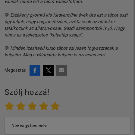
vannak mióta ezt a tápot választottam.
💬
Érzékeny gyomrú kis Kedvencünk évek óta ezt a tápot eszi,
úgy látjuk, hogy nagyon jóízűen, azóta csak az oltáskor
találkozunk az állatorvossal. Gazdi szempontból is jó, Hogy
nincs az a jellegzetes "kutyatáp-szaga".
💬
Minden izesitesű kudo tápot szivesen fogyasztanak a
kutyáim. Még a válogatós kutyám is szivesen eszi.
Megosztás
Szólj hozzá!
Név vagy becenév