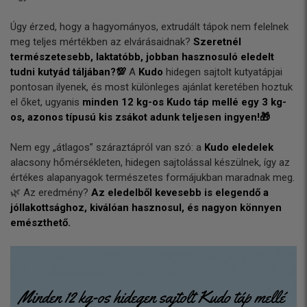
Úgy érzed, hogy a hagyományos, extrudált tápok nem felelnek
meg teljes mértékben az elvárásaidnak?
Szeretnél
természetesebb, laktatóbb, jobban hasznosuló eledelt
tudni kutyád táljában?💯
A
Kudo
hidegen sajtolt kutyatápjai
pontosan ilyenek, és most különleges ajánlat keretében hoztuk
el őket, ugyanis
minden 12 kg-os Kudo táp mellé egy 3 kg-
os, azonos típusú kis zsákot adunk teljesen ingyen!🎁
Nem egy „átlagos” száraztápról van szó: a
Kudo eledelek
alacsony hőmérsékleten, hidegen sajtolással készülnek, így az
értékes alapanyagok természetes formájukban maradnak meg.
🌿 Az eredmény?
Az eledelből kevesebb is elegendő a
jóllakottsághoz, kiválóan hasznosul, és nagyon könnyen
emészthető.