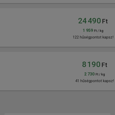
24 490
Ft
1 959
Ft / kg
122 hűségpontot kapsz!
8 190
Ft
2 730
Ft / kg
41 hűségpontot kapsz!