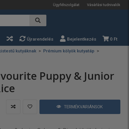
Ügyfélszolgálat
Vásárlási tudnivalók
a
Újrarendelés
Bejelentkezés
0 Ft
istestű kutyáknak
Prémium kölyök kutyatáp
avourite Puppy & Junior
ice
TERMÉKVARIÁNSOK