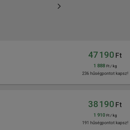
47 190
Ft
1 888
Ft / kg
236 hűségpontot kapsz!
38 190
Ft
1 910
Ft / kg
191 hűségpontot kapsz!