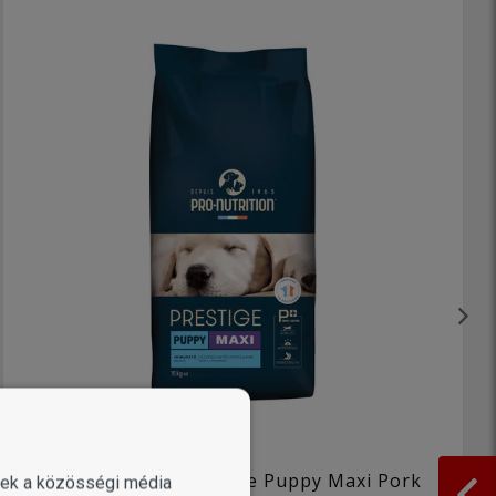
Pro-Nutrition Prestige Puppy Maxi Pork
enek a közösségi média