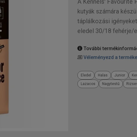
A Kennels' Favourite 
kutyák számára készül
táplálkozási igényeket
eledel 30/18 fehérje/e
További termékinformá
Véleményezd a termék
Eledel
Halas
Junior
Ke
Lazacos
Nagytestű
Rizse