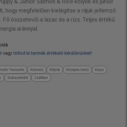
Puppy & Junior Salmon & Rice kölyök és junior
t, hogy megfelelően kielégítse a rájuk jellemző
. Fő összetevői a lazac és a rizs. Teljes értékű
nergia aránnyal.
ciók
et
vagy
töltsd ki termék értékelő kérdőívünket!
nnels' Favourite
Kistestű
Kölyök
Közepes testű
Kutya
s
Szárazeledel
Zsákban