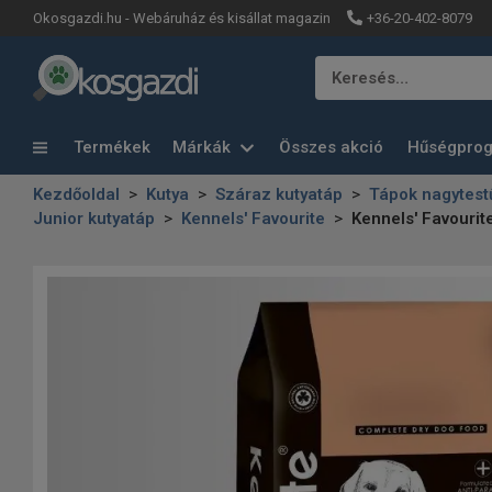
+36-20-402-8079
Okosgazdi.hu - Webáruház és kisállat magazin
Keresés…
Termékek
Márkák
Összes akció
Hűségpro
Kezdőoldal
Kutya
Száraz kutyatáp
Tápok nagytest
Junior kutyatáp
Kennels' Favourite
Kennels' Favourit