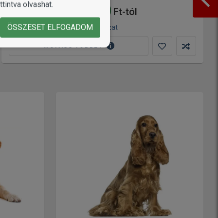
tintva olvashat.
27 590
Ft-tól
ÖSSZESET ELFOGADOM
2 változat
MUTASS TÖBBET