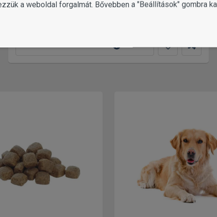
ezzük a weboldal forgalmát. Bővebben a "Beállítások" gombra kat
20 990
Ft-tól
2 változat
MUTASS TÖBBET