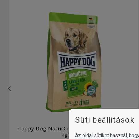
Süti beállítások
Happy Dog NaturCroq Lamm & Reis (15 + 3
kg) 18 kg
Az oldal sütiket használ, ho