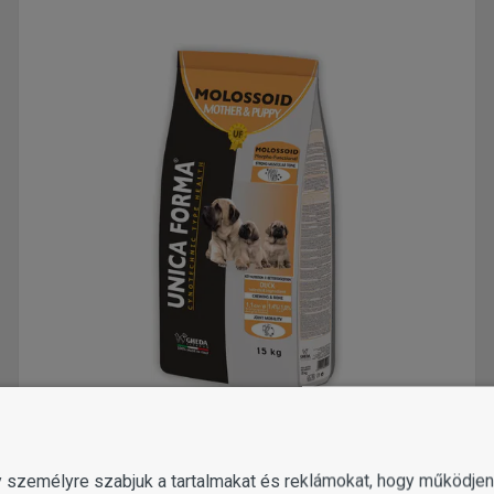
UNICA FORMA Molossoid Mother&Puppy
Duck fajtacsoport specifikus tenyésztői táp
gy személyre szabjuk a tartalmakat és reklámokat, hogy működj