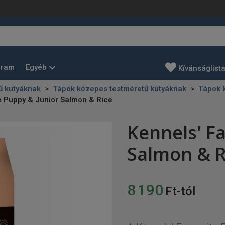
Egyéb
gram
Kívánságlist
ű kutyáknak
Tápok közepes testméretű kutyáknak
Tápok k
e Puppy & Junior Salmon & Rice
Kennels' F
Salmon & R
8 190
Ft-tól