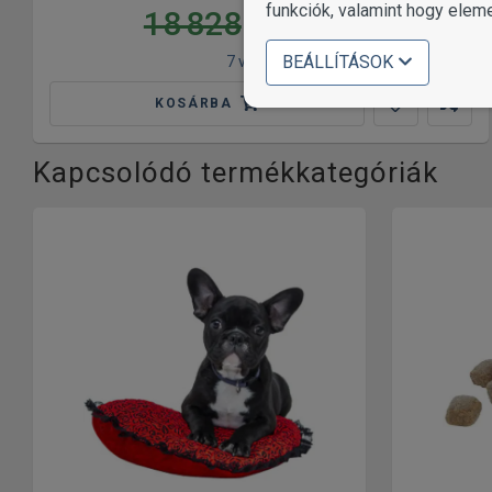
funkciók, valamint hogy elem
18 828
15 691
Ft
BEÁLLÍTÁSOK
7 változat
KOSÁRBA
Kapcsolódó termékkategóriák