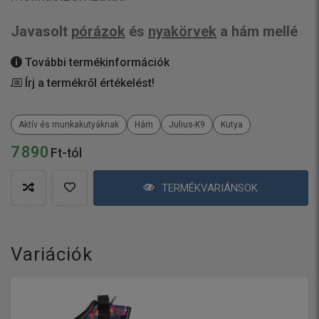
Javasolt
pórázok
és
nyakörvek
a hám mellé
További termékinformációk
Írj a termékről értékelést!
Aktív és munkakutyáknak
Hám
Julius-K9
Kutya
7 890
Ft-tól
TERMÉKVARIÁNSOK
Variációk