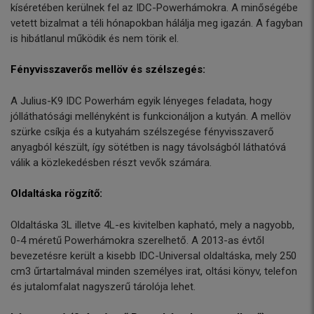
kíséretében kerülnek fel az IDC-Powerhámokra. A minőségébe
vetett bizalmat a téli hónapokban hálálja meg igazán. A fagyban
is hibátlanul működik és nem törik el.
Fényvisszaverős mellöv és szélszegés:
A Julius-K9 IDC Powerhám egyik lényeges feladata, hogy
jólláthatósági mellényként is funkcionáljon a kutyán. A mellöv
szürke csíkja és a kutyahám szélszegése fényvisszaverő
anyagból készült, így sötétben is nagy távolságból láthatóvá
válik a közlekedésben részt vevők számára.
Oldaltáska rögzítő:
Oldaltáska 3L illetve 4L-es kivitelben kapható, mely a nagyobb,
0-4 méretű Powerhámokra szerelhető. A 2013-as évtől
bevezetésre került a kisebb IDC-Universal oldaltáska, mely 250
cm3 űrtartalmával minden személyes irat, oltási könyv, telefon
és jutalomfalat nagyszerű tárolója lehet.