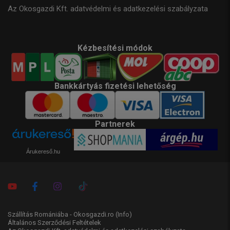
Az Okosgazdi Kft. adatvédelmi és adatkezelési szabályzata
Kézbesítési módok
Bankkártyás fizetési lehetőség
Partnerek
Árukereső.hu
Szállítás Romániába - Okosgazdi.ro
(Info)
Általános Szerződési Feltételek