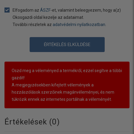
Elfogadom az
ÁSZF
-et, valamint beleegyezem, hogy a(z)
Okosgazdi oldal kezelje az adataimat.
További részletek az
adatvédelmi nyilatkozatban
.
ÉRTÉKELÉS ELKÜLDÉSE
Oszd meg a véleményed a termékről, ezzel segítve a többi
gazdit!
A megjegyzésekben kifejtett vélemények a
hozzászólások szerzőinek magánvéleményei, és nem
tükrözik ennek az internetes portálnak a véleményét.
Értékelések (
0
)