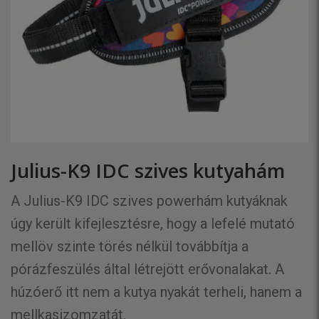
Julius-K9 IDC szives kutyahám
A Julius-K9 IDC szives powerhám kutyáknak
úgy került kifejlesztésre, hogy a lefelé mutató
mellöv szinte törés nélkül továbbítja a
pórázfeszülés által létrejött erővonalakat. A
húzóerő itt nem a kutya nyakát terheli, hanem a
mellkasizomzatát.