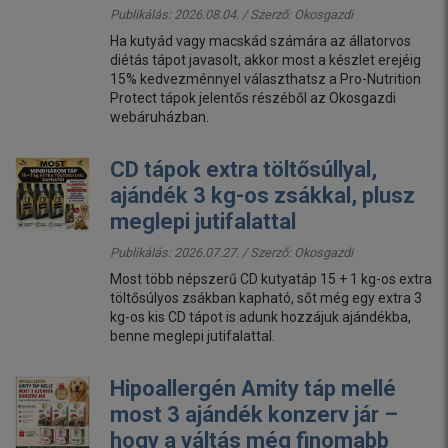
Publikálás: 2026.08.04. / Szerző:
Okosgazdi
Ha kutyád vagy macskád számára az állatorvos
diétás tápot javasolt, akkor most a készlet erejéig
15% kedvezménnyel választhatsz a Pro-Nutrition
Protect tápok jelentős részéből az Okosgazdi
webáruházban.
CD tápok extra töltősúllyal,
ajándék 3 kg-os zsákkal, plusz
meglepi jutifalattal
Publikálás: 2026.07.27. / Szerző:
Okosgazdi
Most több népszerű CD kutyatáp 15 + 1 kg-os extra
töltősúlyos zsákban kapható, sőt még egy extra 3
kg-os kis CD tápot is adunk hozzájuk ajándékba,
benne meglepi jutifalattal.
Hipoallergén Amity táp mellé
most 3 ajándék konzerv jár –
hogy a váltás még finomabb