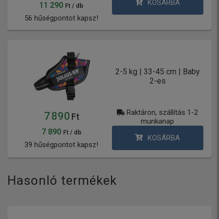
KOSÁRBA
11 290
Ft / db
56 hűségpontot kapsz!
2-5 kg | 33-45 cm | Baby
2-es
Raktáron, szállítás 1-2
7 890
Ft
munkanap
7 890
Ft / db
KOSÁRBA
39 hűségpontot kapsz!
Hasonló termékek