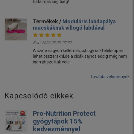
hatalmas segítség!
Termékek /
Moduláris labdapálya
macskáknak villogó labdával
Éva - 2026.08.03. 07:52
A színe nagyon kellemes,jó,hogy sokféleképpen
lehet összerakni,de a cicák sajnos eddig még nem
igen játszottak vele.
További vélemények
Kapcsolódó cikkek
Pro-Nutrition Protect
gyógytápok 15%
kedvezménnyel