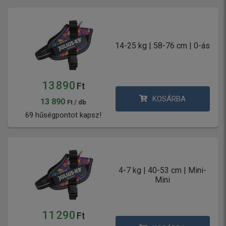
14-25 kg | 58-76 cm | 0-ás
13 890
Ft
KOSÁRBA
13 890
Ft / db
69 hűségpontot kapsz!
4-7 kg | 40-53 cm | Mini-
Mini
11 290
Ft