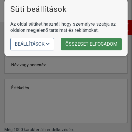
látható helyen, az IDC-Powerhámból így is ki tud szabadulni
Süti beállítások
hátrafelé.
Az oldal sütiket használ, hogy személyre szabja az
oldalon megjelenő tartalmat és reklámokat..
Értékeld a terméket!
BEÁLLÍTÁSOK
ÖSSZESET ELFOGADOM
Név vagy becenév
Értékelés
Még
1000
karakter áll rendelkezésére