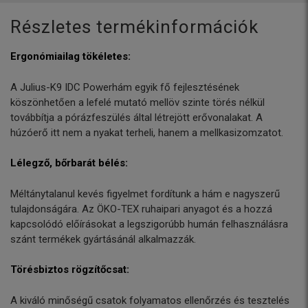
Részletes termékinformációk
Ergonómiailag tökéletes:
A Julius-K9 IDC Powerhám egyik fő fejlesztésének
köszönhetően a lefelé mutató mellöv szinte törés nélkül
továbbítja a pórázfeszülés által létrejött erővonalakat. A
húzóerő itt nem a nyakat terheli, hanem a mellkasizomzatot.
Lélegző, bőrbarát bélés:
Méltánytalanul kevés figyelmet fordítunk a hám e nagyszerű
tulajdonságára. Az ÖKO-TEX ruhaipari anyagot és a hozzá
kapcsolódó előírásokat a legszigorúbb humán felhasználásra
szánt termékek gyártásánál alkalmazzák.
Törésbiztos rögzítőcsat:
A kiváló minőségű csatok folyamatos ellenőrzés és tesztelés