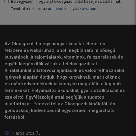
Beleegyezem, hogy a(z) Okosgazdi oldal kezelje az adataimat.
További részletek az
adatvédelmi nyilatkozatban
.
Az Okosgazdi.hu egy magyar kisállat eledel és
felszerelés webáruház, ahol megbízható minőségű
kutyatápok, jutalomfalatok, vitaminok, felszerelések és
egyéb kiegészítők várják a felelős gazdikat.
Kínálatunkat állatorvosi ajánlások és valós felhasználói
igények alapján építjük, hogy kutyáknak, macskáknak
és más kedvenceknek is könnyen megtaláld a legjobb
termékeket. Folyamatos akciókkal, gyors szállítással és
szakértői ügyfélszolgálattal segítjük a tudatos
állattartókat. Fedezd fel az Okosgazdi kínálatát, és
gondoskodj kedvencedről egyszerűen, megbízható
forrásból.
Háros utca 7.,