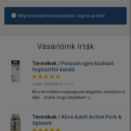
Még nincsenek hozzászólások. Légy te az első!
Vásárlóink írták
Termékek /
Petosan ujjra húzható
fogtisztító kendő
Linda - 2026.08.03. 11:17
Mi a termékkel megvagyunk elégedve ,a kutyum is
állja ....örülök ,hogy rátaláltam ☺️
Termékek /
Alice Adult Active Pork &
Spinach