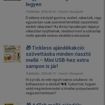
legyen
Publikálás: 2026.06.24. / Szerző:
Okosgazdi
Érzékeny a kutyád gyomra, viszket, vakarózik, vagy
egyszerűen csak szeretnél kímélőbb összetételű
eledelt választani? Az Amity hipoallergén tápjai jó
választást nyújthatnak, ráadásul most a száraztáp
mellé ajándék nedves eledellel is készülünk.
🎁 Tickless ajándékakció:
szövettáska minden riasztó
mellé – Mini USB-hez extra
sampon is jár!
Publikálás: 2026.06.15. / Szerző:
Okosgazdi
Itt a jó idő, és vele együtt sajnos a kullancs- és
bolhaszezon is elindult! 🐕🐈 Tudod már, hogyan
védd meg kedvencedet a hívatlan potyautasoktól
vegyszermentesen?