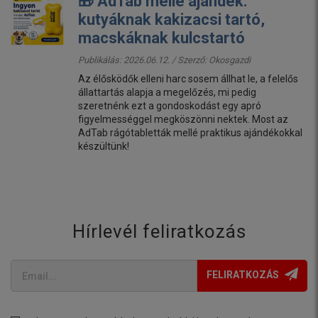
🎁 AdTab mellé ajándék:
kutyáknak kakizacsi tartó,
macskáknak kulcstartó
Publikálás: 2026.06.12. / Szerző:
Okosgazdi
Az élősködők elleni harc sosem állhat le, a felelős
állattartás alapja a megelőzés, mi pedig
szeretnénk ezt a gondoskodást egy apró
figyelmességgel megköszönni nektek. Most az
AdTab rágótabletták mellé praktikus ajándékokkal
készültünk!
Hírlevél feliratkozás
FELIRATKOZÁS