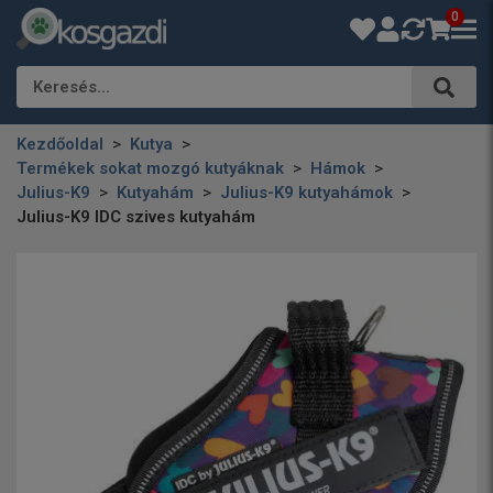
0
Keresés…
Kezdőoldal
Kutya
Termékek sokat mozgó kutyáknak
Hámok
Julius-K9
Kutyahám
Julius-K9 kutyahámok
Julius-K9 IDC szives kutyahám