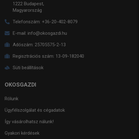
1222 Budapest,
Magyarország
Telefonszám:
+36-20-402-8079
E-mail:
info@okosgazdi.hu
Adószám:
25705575-2-13
Regisztrációs szám:
13-09-182040
Süti beállítások
OKOSGAZDI
Rólunk
Ügyfélszolgálat és cégadatok
Így vásárolhatsz nálunk!
Gyakori kérdések