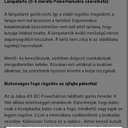
Lámpatartó (0-4 méretű Powerhámokra szerelhető):
A lámpatartó gumírozott, így a stabil rögzítés megoldott, a
lámpa nem tud kicsúszni a tartóból. Ergonomikus
kialakításának köszönhetően nem kell attól tartania, hogy
kutyája felakad miatta. A lámpatartók kiváló minőségű német
alapanyagokból készülnek. A tartó nem zárja ki az oldaltáska
egyidejű használatát.
Mentő- és keresőkutyák, sötétben dolgozó munkakutyák
elengedhetetlen kelléke. Azonban esti sétáknál is kiválóan
alkalmas, ha szeretnénk nyomon követni a kutya mozgását.
Biztonságos fogó rögzítés az újfajta patenttal:
Az új Julius-K9 IDC Powerhámon található gumis heveder 4
féle állítási lehetőséggel rendelkezik. Eldönthetjük, hogy külön
csak a középkarika, külön csak a fogó, mindkettő vagy egyik se
legyen rögzítve. Ezzel a minimálisra csökkenthető a beakadás
veszélye. Különösen fontos ez a vadász-, illetve kereső kutyák
számára. Figyelem: ha kutyája mégis beakad egy Ön által nem