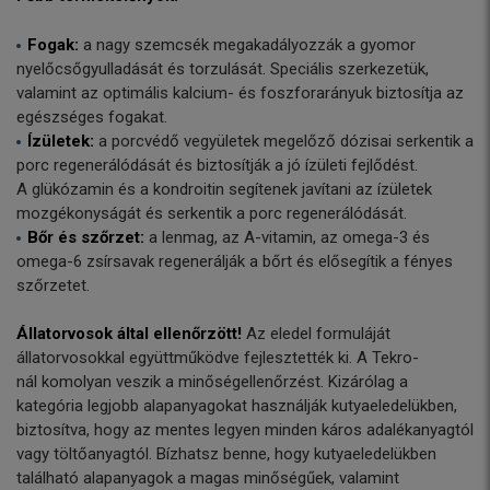
Fogak:
a nagy szemcsék megakadályozzák a gyomor
nyelőcsőgyulladását és torzulását. Speciális szerkezetük,
valamint az optimális kalcium- és foszforarányuk biztosítja az
egészséges fogakat.
Ízületek:
a porcvédő vegyületek megelőző dózisai serkentik a
porc regenerálódását és biztosítják a jó ízületi fejlődést.
A glükózamin és a kondroitin segítenek javítani az ízületek
mozgékonyságát és serkentik a porc regenerálódását.
Bőr és szőrzet:
a lenmag, az A-vitamin, az omega-3 és
omega-6 zsírsavak regenerálják a bőrt és elősegítik a fényes
szőrzetet.
Állatorvosok által ellenőrzött!
Az eledel formuláját
állatorvosokkal együttműködve fejlesztették ki. A Tekro-
nál komolyan veszik a minőségellenőrzést. Kizárólag a
kategória legjobb alapanyagokat használják kutyaeledelükben,
biztosítva, hogy az mentes legyen minden káros adalékanyagtól
vagy töltőanyagtól. Bízhatsz benne, hogy kutyaeledelükben
található alapanyagok a magas minőségűek, valamint