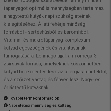
ízletes, ropogós szárazeledel, amely minden
tápanyagot optimális mennyiségben tartalmaz
a nagytestű kutyák napi szükségleteinek
kielégítéséhez. Állati fehérje minőségi
forrásból - sertéshúsból és baromfiból.
Vitamin- és makrotápanyag-komplexum
kutyád egészségének és vitalitásának
támogatására. Lenmagolajjal, ami omega-3
zsírsavak forrása, amelyeknek köszönhetően
kutyád bőre mentes lesz az allergiás tünetektől,
és a szőrzet vastag és fényes lesz. Nagy- és
óriástestű kutyáknak.
További termékinformációk
Napi etetési mennyiség és költség