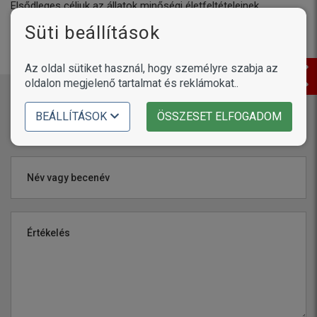
Elsődleges céljuk az állatok minőségi életfeltételeinek
megteremtése. Minden erőfeszítésüket a kutyák és
Süti beállítások
macskák egészségének és jólétének biztosítására
összpontosítják. Büszkék innovatív eledeleikre.
Az oldal sütiket használ, hogy személyre szabja az
oldalon megjelenő tartalmat és reklámokat..
Értékeld a terméket!
BEÁLLÍTÁSOK
ÖSSZESET ELFOGADOM
Név vagy becenév
Értékelés