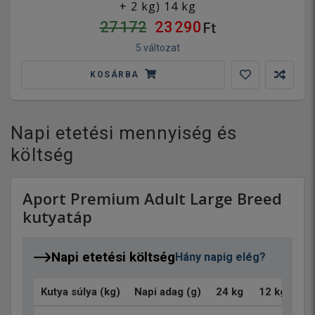
+ 2 kg) 14 kg
27 172
23 290
Ft
5 változat
KOSÁRBA
Napi etetési mennyiség és
költség
Aport Premium Adult Large Breed
kutyatáp
Napi etetési költség
Hány napig elég?
Kutya súlya (kg)
Napi adag (g)
24 kg
12 kg