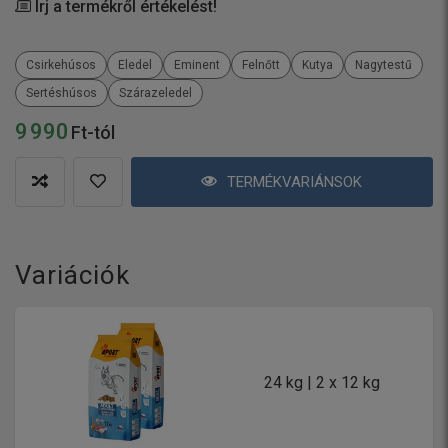
Írj a termékről értékelést!
Csirkehúsos
Eledel
Eminent
Felnőtt
Kutya
Nagytestű
Sertéshúsos
Szárazeledel
9 990
Ft-tól
TERMÉKVARIÁNSOK
Variációk
24 kg | 2 x 12 kg