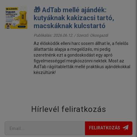
🎁 AdTab mellé ajándék:
kutyáknak kakizacsi tartó,
macskáknak kulcstartó
Publikálás: 2026.06.12. / Szerző:
Okosgazdi
Az élősködők elleni harc sosem állhat le, a felelős
állattartás alapja a megelőzés, mi pedig
szeretnénk ezt a gondoskodást egy apró
figyelmességgel megköszönni nektek. Most az
AdTab rágótabletták mellé praktikus ajándékokkal
készültünk!
Hírlevél feliratkozás
FELIRATKOZÁS