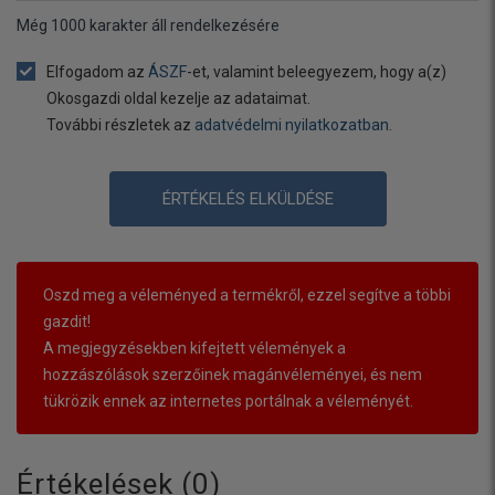
Még
1000
karakter áll rendelkezésére
Elfogadom az
ÁSZF
-et, valamint beleegyezem, hogy a(z)
Okosgazdi oldal kezelje az adataimat.
További részletek az
adatvédelmi nyilatkozatban
.
ÉRTÉKELÉS ELKÜLDÉSE
Oszd meg a véleményed a termékről, ezzel segítve a többi
gazdit!
A megjegyzésekben kifejtett vélemények a
hozzászólások szerzőinek magánvéleményei, és nem
tükrözik ennek az internetes portálnak a véleményét.
Értékelések (
0
)