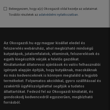
Beleegyezem, hogy a(z) Okosgazdi oldal kezelje az adataimat.
További részletek az
adatvédelmi nyilatkozatban
.
Az Okosgazdi.hu egy magyar kisállat eledel és
felszerelés webáruház, ahol megbízható minőségű
kutyatápok, jutalomfalatok, vitaminok, felszerelések és
egyéb kiegészítők várják a felelős gazdikat.
Kínálatunkat állatorvosi ajánlások és valós felhasználói
igények alapján építjük, hogy kutyáknak, macskáknak
és más kedvenceknek is könnyen megtaláld a legjobb
termékeket. Folyamatos akciókkal, gyors szállítással és
szakértői ügyfélszolgálattal segítjük a tudatos
állattartókat. Fedezd fel az Okosgazdi kínálatát, és
gondoskodj kedvencedről egyszerűen, megbízható
forrásból.