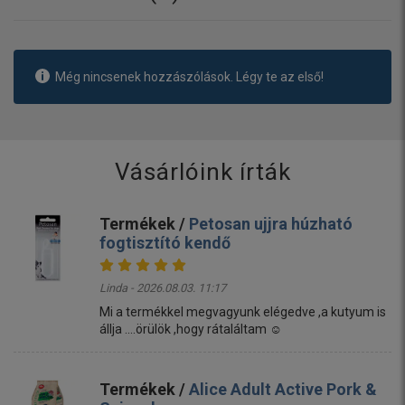
Még nincsenek hozzászólások. Légy te az első!
Vásárlóink írták
Termékek /
Petosan ujjra húzható
fogtisztító kendő
Linda - 2026.08.03. 11:17
Mi a termékkel megvagyunk elégedve ,a kutyum is
állja ....örülök ,hogy rátaláltam ☺️
Termékek /
Alice Adult Active Pork &