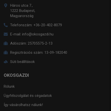
Háros utca 7.,
1222 Budapest,
Magyarország
Telefonszám:
+36-20-402-8079
E-mail:
info@okosgazdi.hu
Adószám:
25705575-2-13
Regisztrációs szám:
13-09-182040
Süti beállítások
OKOSGAZDI
Rólunk
Ügyfélszolgálat és cégadatok
Így vásárolhatsz nálunk!