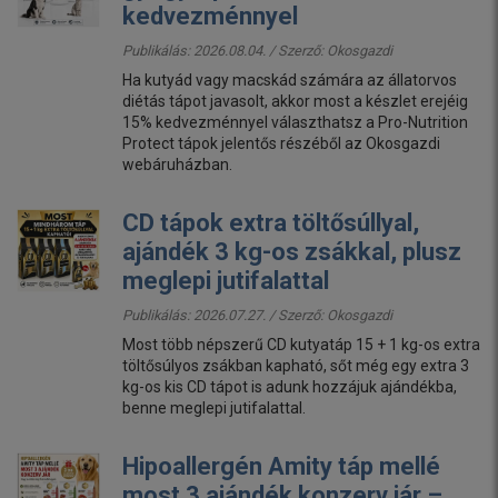
kedvezménnyel
Publikálás: 2026.08.04. / Szerző:
Okosgazdi
Ha kutyád vagy macskád számára az állatorvos
diétás tápot javasolt, akkor most a készlet erejéig
15% kedvezménnyel választhatsz a Pro-Nutrition
Protect tápok jelentős részéből az Okosgazdi
webáruházban.
CD tápok extra töltősúllyal,
ajándék 3 kg-os zsákkal, plusz
meglepi jutifalattal
Publikálás: 2026.07.27. / Szerző:
Okosgazdi
Most több népszerű CD kutyatáp 15 + 1 kg-os extra
töltősúlyos zsákban kapható, sőt még egy extra 3
kg-os kis CD tápot is adunk hozzájuk ajándékba,
benne meglepi jutifalattal.
Hipoallergén Amity táp mellé
most 3 ajándék konzerv jár –