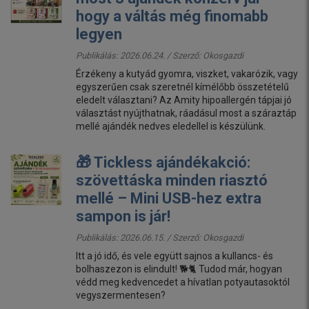
hogy a váltás még finomabb
legyen
Publikálás: 2026.06.24. / Szerző:
Okosgazdi
Érzékeny a kutyád gyomra, viszket, vakarózik, vagy
egyszerűen csak szeretnél kímélőbb összetételű
eledelt választani? Az Amity hipoallergén tápjai jó
választást nyújthatnak, ráadásul most a száraztáp
mellé ajándék nedves eledellel is készülünk.
🎁 Tickless ajándékakció:
szövettáska minden riasztó
mellé – Mini USB-hez extra
sampon is jár!
Publikálás: 2026.06.15. / Szerző:
Okosgazdi
Itt a jó idő, és vele együtt sajnos a kullancs- és
bolhaszezon is elindult! 🐕🐈 Tudod már, hogyan
védd meg kedvencedet a hívatlan potyautasoktól
vegyszermentesen?