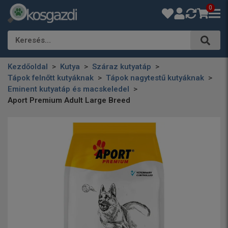
0
Keresés…
Kezdőoldal
Kutya
Száraz kutyatáp
Tápok felnőtt kutyáknak
Tápok nagytestű kutyáknak
Eminent kutyatáp és macskeledel
Aport Premium Adult Large Breed