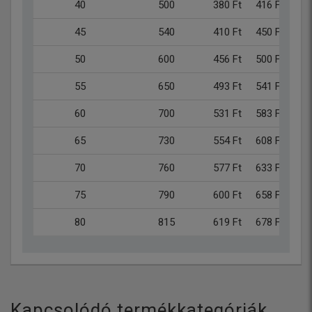
40
500
380 Ft
416 Ft
45
540
410 Ft
450 Ft
50
600
456 Ft
500 Ft
55
650
493 Ft
541 Ft
60
700
531 Ft
583 Ft
65
730
554 Ft
608 Ft
70
760
577 Ft
633 Ft
75
790
600 Ft
658 Ft
80
815
619 Ft
678 Ft
Kapcsolódó termékkategóriák