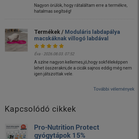
Nagyon örülök, hogy rátaláltam erre a termékre,
hatalmas segítség!
Termékek /
Moduláris labdapálya
macskáknak villogó labdával
Éva - 2026.08.03. 07:52
A színe nagyon kellemes,jó,hogy sokféleképpen
lehet összerakni,de a cicák sajnos eddig még nem
igen játszottak vele.
További vélemények
Kapcsolódó cikkek
Pro-Nutrition Protect
gyógytápok 15%