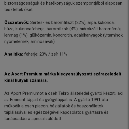
biztonságosságuk és hatékonyságuk szempontjából alaposan
tesztelték őket.
Összetevők:
Sertés- és baromfiliszt (22%), árpa, kukorica,
búza, kukoricafehérje, baromfizsír (4%), hidrolizált baromfimáj,
lenmag (1%), glükózamin, kondroitin, adalékanyagok (vitaminok,
nyomelemek, aminosavak)
Analitika:
fehérje: 23% / zsír 11%
Az Aport Premium márka kiegyensúlyozott szárazeledelt
kínál kutyák számára.
Az Aport Premiumot a cseh Tekro állateledel gyártó készíti, aki
az Eminent tápjait és gyógytápjait is. A gyártó 1991 óta
működik a cseh piacon, háziállatok és haszonállatok
táplálásával és egészségével kapcsolatos gyártásra és
tanácsadásra specializálódott.