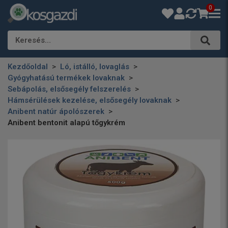
0
Keresés…
Kezdőoldal
Ló, istálló, lovaglás
Gyógyhatású termékek lovaknak
Sebápolás, elsősegély felszerelés
Hámsérülések kezelése, elsősegély lovaknak
Anibent natúr ápolószerek
Anibent bentonit alapú tőgykrém