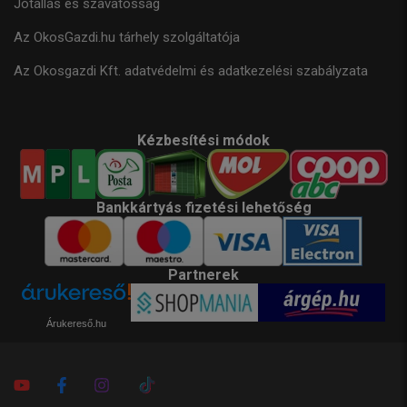
Jótállás és szavatosság
Az OkosGazdi.hu tárhely szolgáltatója
Az Okosgazdi Kft. adatvédelmi és adatkezelési szabályzata
Kézbesítési módok
Bankkártyás fizetési lehetőség
Partnerek
Árukereső.hu