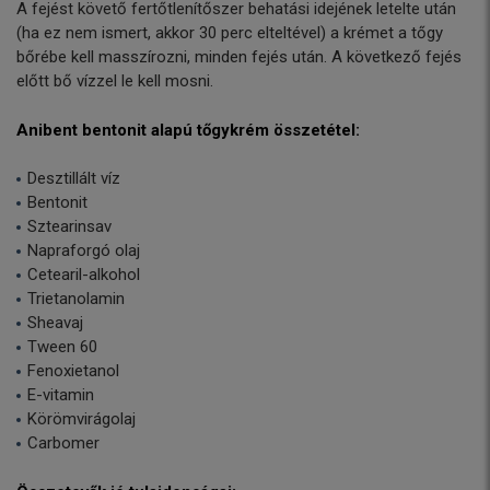
A fejést követő fertőtlenítőszer behatási idejének letelte után
(ha ez nem ismert, akkor 30 perc elteltével) a krémet a tőgy
bőrébe kell masszírozni, minden fejés után. A következő fejés
előtt bő vízzel le kell mosni.
Anibent bentonit alapú tőgykrém összetétel:
Desztillált víz
Bentonit
Sztearinsav
Napraforgó olaj
Cetearil-alkohol
Trietanolamin
Sheavaj
Tween 60
Fenoxietanol
E-vitamin
Körömvirágolaj
Carbomer