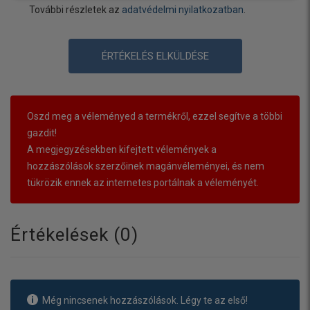
További részletek az
adatvédelmi nyilatkozatban
.
ÉRTÉKELÉS ELKÜLDÉSE
Oszd meg a véleményed a termékről, ezzel segítve a többi
gazdit!
A megjegyzésekben kifejtett vélemények a
hozzászólások szerzőinek magánvéleményei, és nem
tükrözik ennek az internetes portálnak a véleményét.
Értékelések (
0
)
Még nincsenek hozzászólások. Légy te az első!