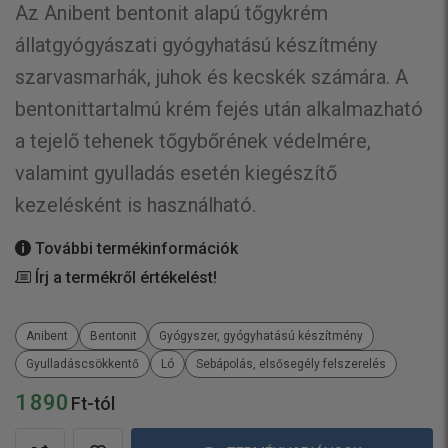
Az Anibent bentonit alapú tőgykrém
állatgyógyászati gyógyhatású készítmény
szarvasmarhák, juhok és kecskék számára. A
bentonittartalmú krém fejés után alkalmazható
a tejelő tehenek tőgybőrének védelmére,
valamint gyulladás esetén kiegészítő
kezelésként is használható.
További termékinformációk
Írj a termékről értékelést!
Anibent
Bentonit
Gyógyszer, gyógyhatású készítmény
Gyulladáscsökkentő
Ló
Sebápolás, elsősegély felszerelés
1 890
Ft-tól