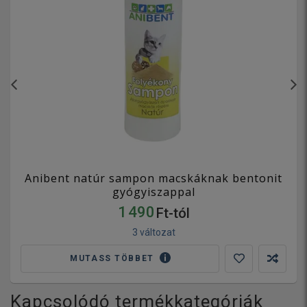
Anibent natúr sampon macskáknak bentonit
gyógyiszappal
1 490
Ft-tól
3 változat
MUTASS TÖBBET
Kapcsolódó termékkategóriák