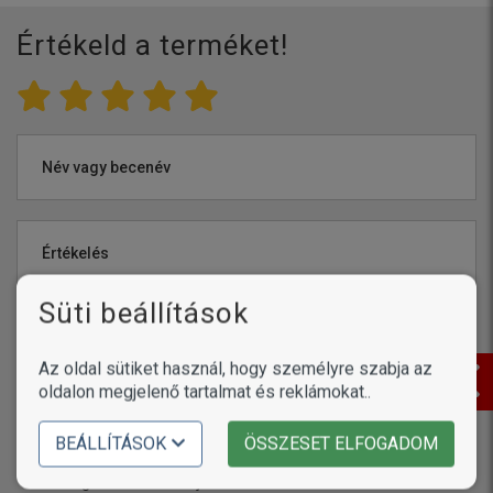
Értékeld a terméket!
Név vagy becenév
Értékelés
Süti beállítások
Az oldal sütiket használ, hogy személyre szabja az
oldalon megjelenő tartalmat és reklámokat..
Még
1000
karakter áll rendelkezésére
BEÁLLÍTÁSOK
ÖSSZESET ELFOGADOM
Elfogadom az
ÁSZF
-et, valamint beleegyezem, hogy a(z)
Okosgazdi oldal kezelje az adataimat.