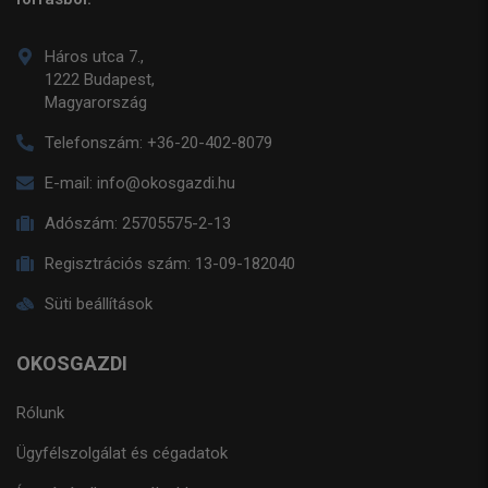
Háros utca 7.,
1222 Budapest,
Magyarország
Telefonszám:
+36-20-402-8079
E-mail:
info@okosgazdi.hu
Adószám:
25705575-2-13
Regisztrációs szám:
13-09-182040
Süti beállítások
OKOSGAZDI
Rólunk
Ügyfélszolgálat és cégadatok