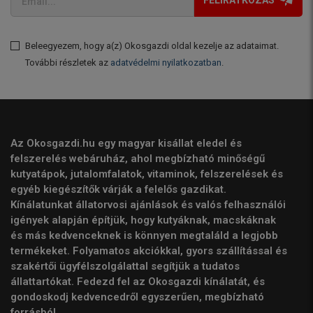
FELIRATKOZÁS
Beleegyezem, hogy a(z) Okosgazdi oldal kezelje az adataimat.
További részletek az
adatvédelmi nyilatkozatban
.
Az Okosgazdi.hu egy magyar kisállat eledel és
felszerelés webáruház, ahol megbízható minőségű
kutyatápok, jutalomfalatok, vitaminok, felszerelések és
egyéb kiegészítők várják a felelős gazdikat.
Kínálatunkat állatorvosi ajánlások és valós felhasználói
igények alapján építjük, hogy kutyáknak, macskáknak
és más kedvenceknek is könnyen megtaláld a legjobb
termékeket. Folyamatos akciókkal, gyors szállítással és
szakértői ügyfélszolgálattal segítjük a tudatos
állattartókat. Fedezd fel az Okosgazdi kínálatát, és
gondoskodj kedvencedről egyszerűen, megbízható
forrásból.