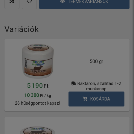
TERMÉKVARIÁNSOK
Variációk
500 gr
Raktáron, szállítás 1-2
5 190
Ft
munkanap
10 380
Ft / kg
KOSÁRBA
26 hűségpontot kapsz!