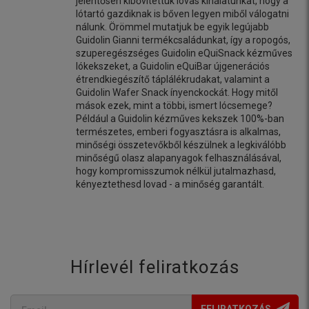
jelentősen kibővítettük lovas kínálatunkat, hogy a
lótartó gazdiknak is bőven legyen miből válogatni
nálunk. Örömmel mutatjuk be egyik legújabb
Guidolin Gianni termékcsaládunkat, így a ropogós,
szuperegészséges Guidolin eQuiSnack kézműves
lókekszeket, a Guidolin eQuiBar újgenerációs
étrendkiegészítő táplálékrudakat, valamint a
Guidolin Wafer Snack ínyenckockát. Hogy mitől
mások ezek, mint a többi, ismert lócsemege?
Például a Guidolin kézműves kekszek 100%-ban
természetes, emberi fogyasztásra is alkalmas,
minőségi összetevőkből készülnek a legkiválóbb
minőségű olasz alapanyagok felhasználásával,
hogy kompromisszumok nélkül jutalmazhasd,
kényeztethesd lovad - a minőség garantált.
Hírlevél feliratkozás