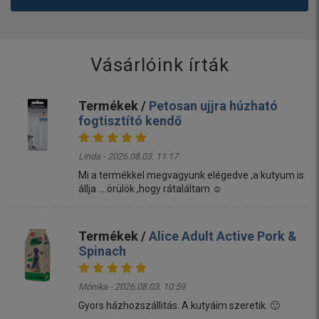
Vásárlóink írták
Termékek /
Petosan ujjra húzható
fogtisztító kendő
Linda - 2026.08.03. 11:17
Mi a termékkel megvagyunk elégedve ,a kutyum is
állja ....örülök ,hogy rátaláltam ☺️
Termékek /
Alice Adult Active Pork &
Spinach
Mónika - 2026.08.03. 10:59
Gyors házhozszállitás. A kutyáim szeretik. 🙂