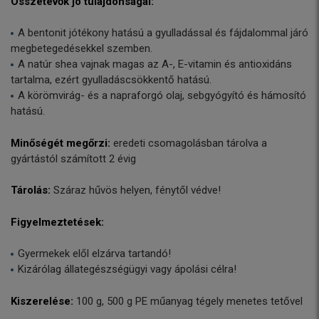
Összetevők jó tulajdonságai:
A bentonit jótékony hatású a gyulladással és fájdalommal járó
megbetegedésekkel szemben.
A natúr shea vajnak magas az A-, E-vitamin és antioxidáns
tartalma, ezért gyulladáscsökkentő hatású.
A körömvirág- és a napraforgó olaj, sebgyógyító és hámosító
hatású.
Minőségét megőrzi:
eredeti csomagolásban tárolva a
gyártástól számított 2 évig
Tárolás:
Száraz hűvös helyen, fénytől védve!
Figyelmeztetések:
Gyermekek elől elzárva tartandó!
Kizárólag állategészségügyi vagy ápolási célra!
Kiszerelése:
100 g, 500 g PE műanyag tégely menetes tetővel