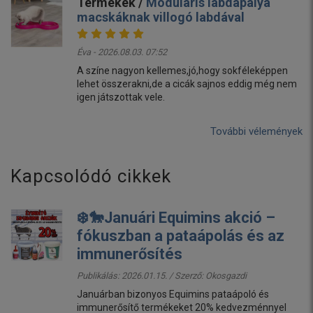
Termékek /
Moduláris labdapálya
macskáknak villogó labdával
Éva - 2026.08.03. 07:52
A színe nagyon kellemes,jó,hogy sokféleképpen
lehet összerakni,de a cicák sajnos eddig még nem
igen játszottak vele.
További vélemények
Kapcsolódó cikkek
❄️🐎Januári Equimins akció –
fókuszban a pataápolás és az
immunerősítés
Publikálás: 2026.01.15. / Szerző:
Okosgazdi
Januárban bizonyos Equimins pataápoló és
immunerősítő termékeket 20% kedvezménnyel