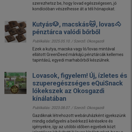
szerezhetsz be, hogy lovad egészségesen, jó
kondícióban vészelhesse át a téli hónapokat.
Kutyás🐶, macskás🐱, lovas🐴
pénztárca valódi bőrből
Publikálás: 2025.05.10. / Szerző:
Okosgazdi
Ezek a kutya, macska vagy ló/lovas mintával
ellátott GreenDeed márkájú pénztárcák kellemes
tapintású, egyedi marhabőrből készülnek.
Lovasok, figyelem! Új, ízletes és
szuperegészséges eQuiSnack
lókekszek az Okosgazdi
kínálatában
Publikálás: 2023.08.07. / Szerző:
Okosgazdi
Gazdiknak létrehozott webáruházként igyekszünk
mindig odafigyelni a beérkező kérésekre és
igényekre, így az utóbbi időben egyebek közt