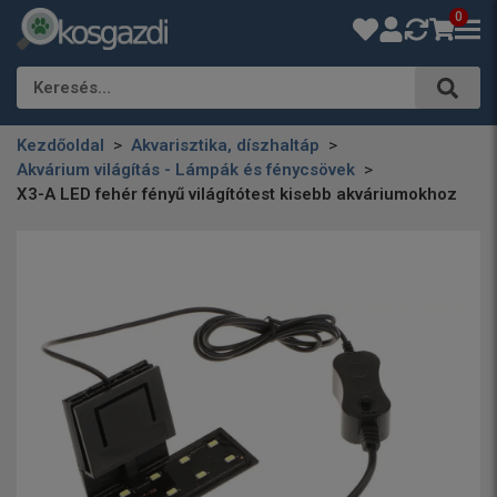
0
Keresés…
Kezdőoldal
Akvarisztika, díszhaltáp
Akvárium világítás - Lámpák és fénycsövek
X3-A LED fehér fényű világítótest kisebb akváriumokhoz