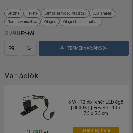
Díszhal
Fekete
Lámpa, fénycső, világítás
LED lámpás
Nano akvarisztika
Világító
Világítótest, armatúra
3 790
Ft-tól
TERMÉKVARIÁNSOK
Variációk
5 W | 12 db fehér LED égő
| 8000K | | Fekete | 13 x
7.5 x 5.5 cm
Jelenleg nem
3 790
Ft