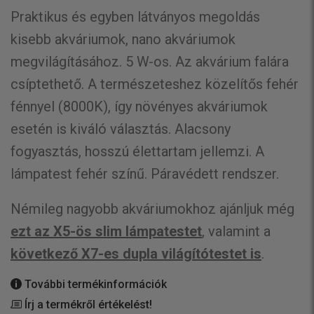
Praktikus és egyben látványos megoldás
kisebb akváriumok, nano akváriumok
megvilágításához. 5 W-os. Az akvárium falára
csíptethető. A természeteshez közelítős fehér
fénnyel (8000K), így növényes akváriumok
esetén is kiváló választás. Alacsony
fogyasztás, hosszú élettartam jellemzi. A
lámpatest fehér színű. Páravédett rendszer.
Némileg nagyobb akváriumokhoz ajánljuk még
ezt az X5-ös slim lámpatestet
, valamint a
következő X7-es dupla világítótestet is
.
További termékinformációk
Írj a termékről értékelést!