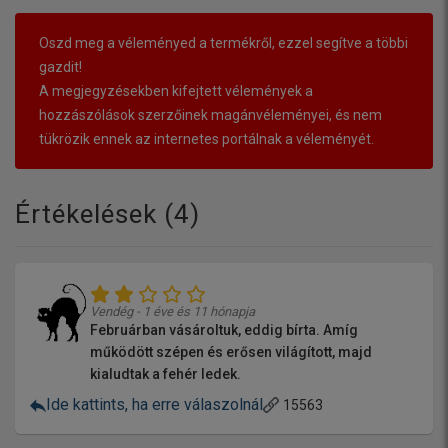
Oszd meg a véleményed a termékről, ezzel segítve a többi
gazdit!
A megjegyzésekben kifejtett vélemények a
hozzászólások szerzőinek magánvéleményei, és nem
tükrözik ennek az internetes portálnak a véleményét.
Értékelések (
4
)
Vendég - 1 éve és 11 hónapja
Februárban vásároltuk, eddig bírta. Amíg
működött szépen és erősen világított, majd
kialudtak a fehér ledek.
Ide kattints, ha erre válaszolnál
15563