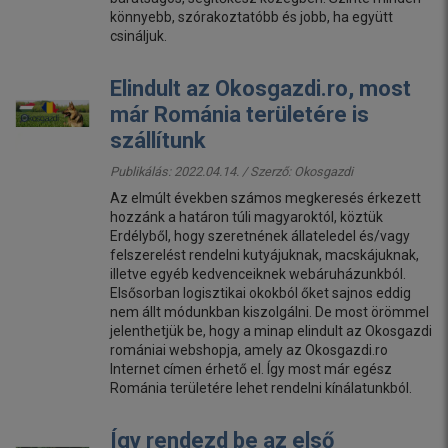
könnyebb, szórakoztatóbb és jobb, ha együtt
csináljuk.
Elindult az Okosgazdi.ro, most
már Románia területére is
szállítunk
Publikálás: 2022.04.14. / Szerző:
Okosgazdi
Az elmúlt években számos megkeresés érkezett
hozzánk a határon túli magyaroktól, köztük
Erdélyből, hogy szeretnének állateledel és/vagy
felszerelést rendelni kutyájuknak, macskájuknak,
illetve egyéb kedvenceiknek webáruházunkból.
Elsősorban logisztikai okokból őket sajnos eddig
nem állt módunkban kiszolgálni. De most örömmel
jelenthetjük be, hogy a minap elindult az Okosgazdi
romániai webshopja, amely az Okosgazdi.ro
Internet címen érhető el. Így most már egész
Románia területére lehet rendelni kínálatunkból.
Így rendezd be az első