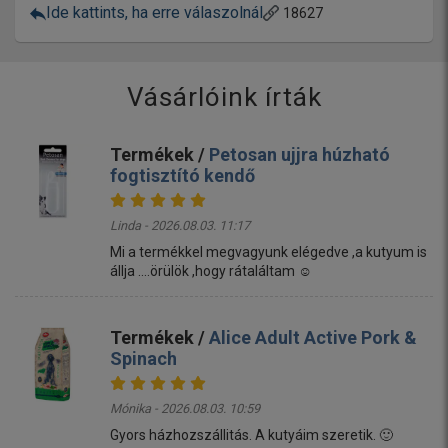
Ide kattints, ha erre válaszolnál
18627
Vásárlóink írták
Termékek /
Petosan ujjra húzható
fogtisztító kendő
Linda - 2026.08.03. 11:17
Mi a termékkel megvagyunk elégedve ,a kutyum is
állja ....örülök ,hogy rátaláltam ☺️
Termékek /
Alice Adult Active Pork &
Spinach
Mónika - 2026.08.03. 10:59
Gyors házhozszállitás. A kutyáim szeretik. 🙂