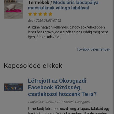
Termékek /
Moduláris labdapálya
macskáknak villogó labdával
Éva - 2026.08.03. 07:52
A színe nagyon kellemes,jó,hogy sokféleképpen
lehet összerakni,de a cicák sajnos eddig még nem
igen játszottak vele.
További vélemények
Kapcsolódó cikkek
Létrejött az Okosgazdi
Facebook Közösség,
csatlakozol hozzánk Te is?
Publikálás: 2024.01.10. / Szerző:
Okosgazdi
Ismerkedj, kérdezz, oszd meg a tapasztalataid egy
barátságos, segítőkész közegben. Szinte minden