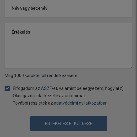
Név vagy becenév
Értékelés
Még
1000
karakter áll rendelkezésére
Elfogadom az
ÁSZF
-et, valamint beleegyezem, hogy a(z)
Okosgazdi oldal kezelje az adataimat.
További részletek az
adatvédelmi nyilatkozatban
.
ÉRTÉKELÉS ELKÜLDÉSE