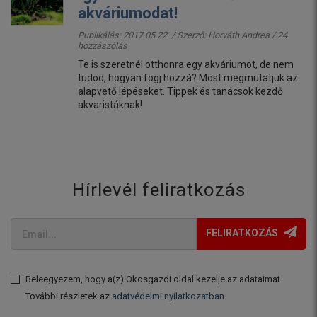
akváriumodat!
Publikálás: 2017.05.22. / Szerző:
Horváth Andrea
/ 24
hozzászólás
Te is szeretnél otthonra egy akváriumot, de nem
tudod, hogyan fogj hozzá? Most megmutatjuk az
alapvető lépéseket. Tippek és tanácsok kezdő
akvaristáknak!
Hírlevél feliratkozás
FELIRATKOZÁS
Beleegyezem, hogy a(z) Okosgazdi oldal kezelje az adataimat.
További részletek az
adatvédelmi nyilatkozatban
.