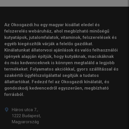
Az Okosgazdi.hu egy magyar kisállat eledel és
felszerelés webáruház, ahol megbízható minőségű
kutyatápok, jutalomfalatok, vitaminok, felszerelések és
egyéb kiegészítők várják a felelős gazdikat.
Kínálatunkat állatorvosi ajánlások és valós felhasználói
igények alapján építjük, hogy kutyáknak, macskáknak
és más kedvenceknek is könnyen megtaláld a legjobb
termékeket. Folyamatos akciókkal, gyors szállítással és
szakértői ügyfélszolgálattal segítjük a tudatos
állattartókat. Fedezd fel az Okosgazdi kínálatát, és
gondoskodj kedvencedről egyszerűen, megbízható
forrásból.
Háros utca 7.,
1222 Budapest,
Magyarország