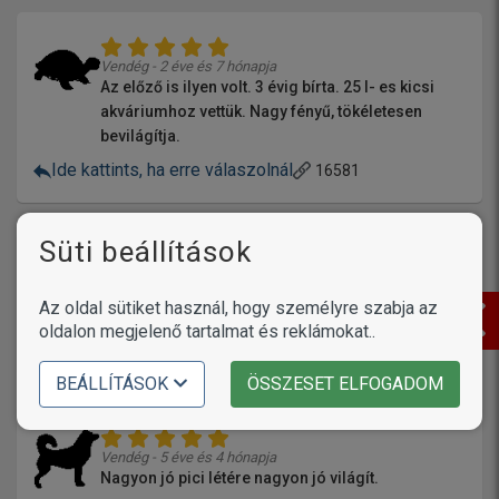
Vendég - 2 éve és 7 hónapja
Az előző is ilyen volt. 3 évig bírta. 25 l- es kicsi
akváriumhoz vettük. Nagy fényű, tökéletesen
bevilágítja.
Ide kattints, ha erre válaszolnál
16581
Süti beállítások
Vendég - 2 éve és 7 hónapja
Az oldal sütiket használ, hogy személyre szabja az
Nagyon megfelelő, Szép fényű.
oldalon megjelenő tartalmat és reklámokat..
Ide kattints, ha erre válaszolnál
16609
BEÁLLÍTÁSOK
ÖSSZESET ELFOGADOM
Vendég - 5 éve és 4 hónapja
Nagyon jó pici létére nagyon jó világít.