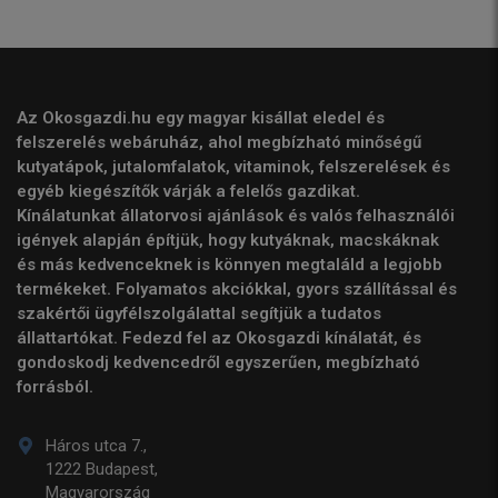
Az Okosgazdi.hu egy magyar kisállat eledel és
felszerelés webáruház, ahol megbízható minőségű
kutyatápok, jutalomfalatok, vitaminok, felszerelések és
egyéb kiegészítők várják a felelős gazdikat.
Kínálatunkat állatorvosi ajánlások és valós felhasználói
igények alapján építjük, hogy kutyáknak, macskáknak
és más kedvenceknek is könnyen megtaláld a legjobb
termékeket. Folyamatos akciókkal, gyors szállítással és
szakértői ügyfélszolgálattal segítjük a tudatos
állattartókat. Fedezd fel az Okosgazdi kínálatát, és
gondoskodj kedvencedről egyszerűen, megbízható
forrásból.
Háros utca 7.,
1222 Budapest,
Magyarország