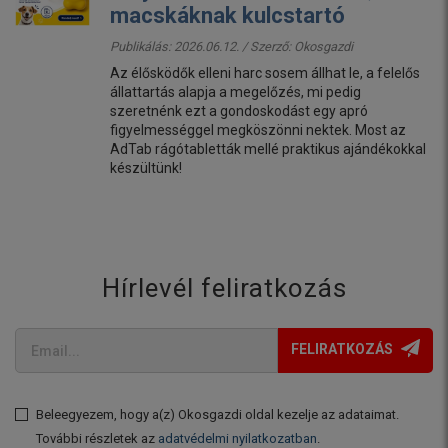
macskáknak kulcstartó
Publikálás: 2026.06.12. / Szerző:
Okosgazdi
Az élősködők elleni harc sosem állhat le, a felelős
állattartás alapja a megelőzés, mi pedig
szeretnénk ezt a gondoskodást egy apró
figyelmességgel megköszönni nektek. Most az
AdTab rágótabletták mellé praktikus ajándékokkal
készültünk!
Hírlevél feliratkozás
FELIRATKOZÁS
Beleegyezem, hogy a(z) Okosgazdi oldal kezelje az adataimat.
További részletek az
adatvédelmi nyilatkozatban
.