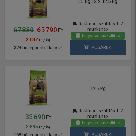
25 kg | 2 x 12.5 kg
Raktáron, szállítás 1-2
67 380
65 790
munkanap
Ft
Ingyenes kiszállítás
2 632
Ft / kg
KOSÁRBA
329 hűségpontot kapsz!
12.5 kg
Raktáron, szállítás 1-2
33 690
munkanap
Ft
Ingyenes kiszállítás
2 695
Ft / kg
KOSÁRBA
168 hűségpontot kapsz!