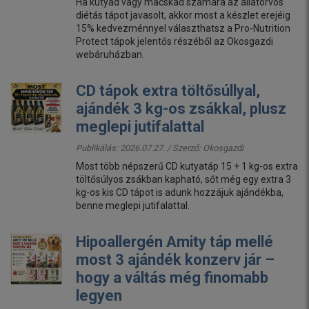
Ha kutyád vagy macskád számára az állatorvos
diétás tápot javasolt, akkor most a készlet erejéig
15% kedvezménnyel választhatsz a Pro-Nutrition
Protect tápok jelentős részéből az Okosgazdi
webáruházban.
CD tápok extra töltősúllyal,
ajándék 3 kg-os zsákkal, plusz
meglepi jutifalattal
Publikálás: 2026.07.27. / Szerző:
Okosgazdi
Most több népszerű CD kutyatáp 15 + 1 kg-os extra
töltősúlyos zsákban kapható, sőt még egy extra 3
kg-os kis CD tápot is adunk hozzájuk ajándékba,
benne meglepi jutifalattal.
Hipoallergén Amity táp mellé
most 3 ajándék konzerv jár –
hogy a váltás még finomabb
legyen