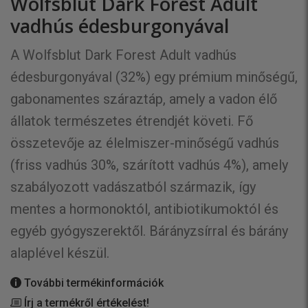
Wolfsblut Dark Forest Adult
vadhús édesburgonyával
A Wolfsblut Dark Forest Adult vadhús
édesburgonyával (32%) egy prémium minőségű,
gabonamentes száraztáp, amely a vadon élő
állatok természetes étrendjét követi. Fő
összetevője az élelmiszer-minőségű vadhús
(friss vadhús 30%, szárított vadhús 4%), amely
szabályozott vadászatból származik, így
mentes a hormonoktól, antibiotikumoktól és
egyéb gyógyszerektől. Bárányzsírral és bárány
alaplével készül.
További termékinformációk
Írj a termékről értékelést!