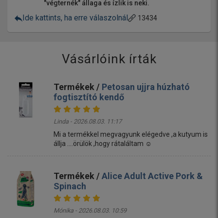
"végternék" állaga és ízlik is neki.
Ide kattints, ha erre válaszolnál
13434
Vásárlóink írták
Termékek /
Petosan ujjra húzható
fogtisztító kendő
Linda - 2026.08.03. 11:17
Mi a termékkel megvagyunk elégedve ,a kutyum is
állja ....örülök ,hogy rátaláltam ☺️
Termékek /
Alice Adult Active Pork &
Spinach
Mónika - 2026.08.03. 10:59