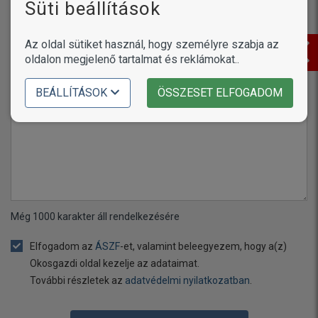
Süti beállítások
Az oldal sütiket használ, hogy személyre szabja az
oldalon megjelenő tartalmat és reklámokat..
Név vagy becenév
BEÁLLÍTÁSOK
ÖSSZESET ELFOGADOM
Értékelés
Még
1000
karakter áll rendelkezésére
Elfogadom az
ÁSZF
-et, valamint beleegyezem, hogy a(z)
Okosgazdi oldal kezelje az adataimat.
További részletek az
adatvédelmi nyilatkozatban
.