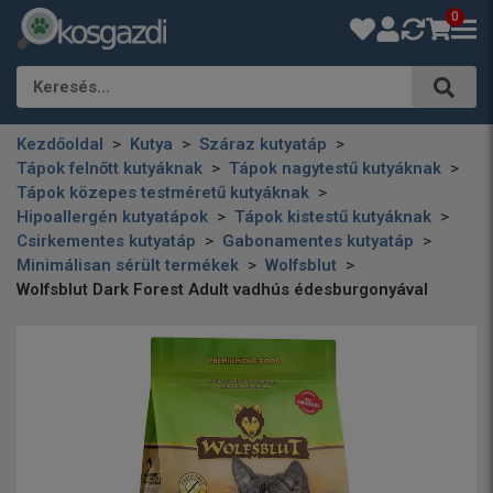
0
Keresés…
Kezdőoldal
Kutya
Száraz kutyatáp
Tápok felnőtt kutyáknak
Tápok nagytestű kutyáknak
Tápok közepes testméretű kutyáknak
Hipoallergén kutyatápok
Tápok kistestű kutyáknak
Csirkementes kutyatáp
Gabonamentes kutyatáp
Minimálisan sérült termékek
Wolfsblut
Wolfsblut Dark Forest Adult vadhús édesburgonyával