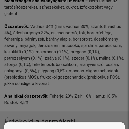
Mesterséges adalékanyagoktól mentes
– Nem tartalmaz
tartósítószereket, színezékeket, cukrot, ízfokozókat vagy
glutént.
Összetevők:
Vadhús 34% (friss vadhús 30%, szárított vadhús
4%), édesburgonya 32%, csicseriborsó, tök, borsófehérje,
fehérrépa, bárányzsír, bárány alaplé, borsórost, édeskömény,
ásványi anyagok, Jeruzsálemi articsóka, spirulina, paradicsom,
kakukkfű (0,1%), majoránna (0,1%), oregano (0,1%),
petrezselyem (0,1%), zsálya (0,1%), szeder (0,1%), málna (0,1%),
áfonya (0,1%), feketeribizli, bazsalikom, aranyvessző, csalán,
galagonya (0,5%), pitypang (0,5%), mannan-oligoszacharidok
(prebiotikus MOS), frukto-oligoszacharidok (prebiotikus FOS),
jukka schidigera kivonat.
Analitikai összetevők:
Fehérje: 20% Zsír: 10% Hamu: 10,5%
Rostok: 4,5%
Értékeld a terméket!