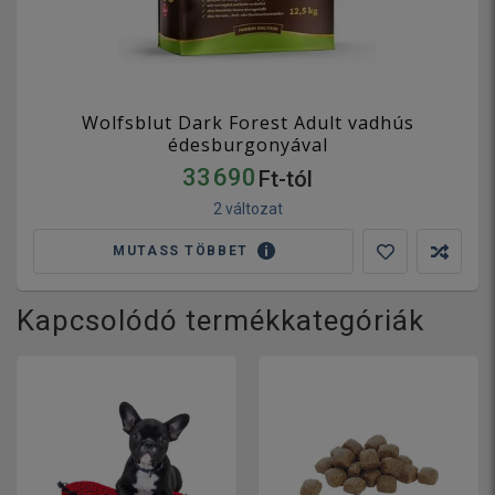
Wolfsblut Dark Forest Adult vadhús
édesburgonyával
33 690
Ft-tól
2 változat
MUTASS TÖBBET
Kapcsolódó termékkategóriák