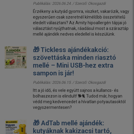
Publikálás: 2026.06.24. / Szerző:
Okosgazdi
Érzékeny a kutyád gyomra, viszket, vakarózik, vagy
egyszerűen csak szeretnél kímélőbb összetételű
eledelt választani? Az Amity hipoallergén tápjai jó
választást nyújthatnak, ráadásul most a száraztáp
mellé ajándék nedves eledellel is készülünk.
🎁 Tickless ajándékakció:
szövettáska minden riasztó
mellé – Mini USB-hez extra
sampon is jár!
Publikálás: 2026.06.15. / Szerző:
Okosgazdi
Itt a jó idő, és vele együtt sajnos a kullancs- és
bolhaszezon is elindult! 🐕🐈 Tudod már, hogyan
védd meg kedvencedet a hívatlan potyautasoktól
vegyszermentesen?
🎁 AdTab mellé ajándék:
kutyáknak kakizacsi tartó,