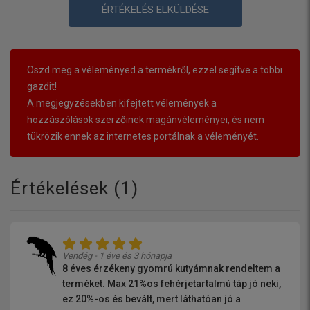
ÉRTÉKELÉS ELKÜLDÉSE
Oszd meg a véleményed a termékről, ezzel segítve a többi
gazdit!
A megjegyzésekben kifejtett vélemények a
hozzászólások szerzőinek magánvéleményei, és nem
tükrözik ennek az internetes portálnak a véleményét.
Értékelések (
1
)
Vendég - 1 éve és 3 hónapja
8 éves érzékeny gyomrú kutyámnak rendeltem a
terméket. Max 21%os fehérjetartalmú táp jó neki,
ez 20%-os és bevált, mert láthatóan jó a