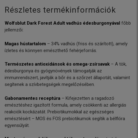
Részletes termékinformációk
Wolfsblut Dark Forest Adult vadhús édesburgonyával
főbb
jellemzői:
Magas hústartalom
– 34% vadhús (friss és szárított), amely
ízletes és könnyen emészthető fehérjeforrás.
Természetes antioxidánsok és omega-zsírsavak
– A tök,
édesburgonya és gyógynövények támogatják az
immunrendszert, javítják a bőr és a szőrzet állapotát, valamint
segítenek a szívbetegségek megelőzésében.
Gabonamentes receptúra
– Kifejezetten a ragadozó
emésztéshez igazított formula, amely csökkenti az allergiás
reakciók kockázatát. Prebiotikumokkal az egészséges
emésztésért – MOS és FOS prebiotikumok segítik a bélflóra
egyensúlyát.