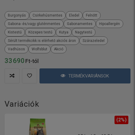
Burgonyás
Csirkehúsmentes
Eledel
Felnőtt
Gabona- és/vagy gluténmentes
Gabonamentes
Hipoallergén
Kistestű
Közepes testű
Kutya
Nagytestű
Sérült termékcikk is elérhető akciós áron
Szárazeledel
Vadhúsos
Wolfsblut
Akció
33 690
Ft-tól
TERMÉKVARIÁNSOK
Variációk
(2%)