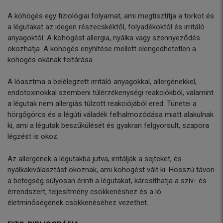
A köhögés egy fiziológiai folyamat, ami megtisztítja a torkot és
a légutakat az idegen részecskéktől, folyadékoktól és irritáló
anyagoktól. A köhögést allergia, nyálka vagy szennyeződés
okozhatja. A köhögés enyhítése mellett elengedhetetlen a
köhögés okának feltárása.
A lóasztma a belélegzett irritáló anyagokkal, allergénekkel,
endotoxinokkal szembeni túlérzékenységi reakciókból, valamint
a légutak nem allergiás túlzott reakciójából ered. Tünetei a
hörgőgörcs és a légúti váladék felhalmozódása miatt alakulnak
ki, ami a légutak beszűkülését és gyakran felgyorsult, szapora
légzést is okoz.
Az allergének a légutakba jutva, irritálják a sejteket, és
nyálkakiválasztást okoznak, ami köhögést vált ki. Hosszú távon
a betegség súlyosan érinti a légutakat, károsíthatja a szív- és
érrendszert, teljesítmény csökkenéshez és a ló
életminőségének csökkenéséhez vezethet.