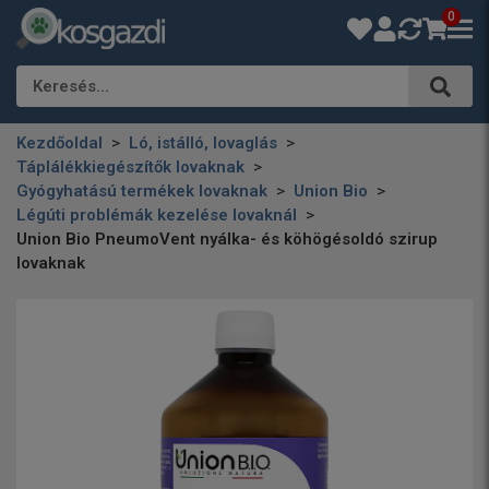
0
Keresés…
Kezdőoldal
Ló, istálló, lovaglás
Táplálékkiegészítők lovaknak
Gyógyhatású termékek lovaknak
Union Bio
Légúti problémák kezelése lovaknál
Union Bio PneumoVent nyálka- és köhögésoldó szirup
lovaknak