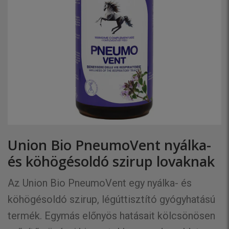
Union Bio PneumoVent nyálka-
és köhögésoldó szirup lovaknak
Az Union Bio PneumoVent egy nyálka- és
köhögésoldó szirup, légúttisztító gyógyhatású
termék. Egymás előnyös hatásait kölcsönösen