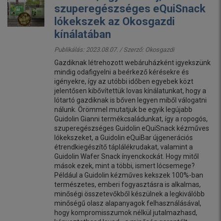
szuperegészséges eQuiSnack
lókekszek az Okosgazdi
kínálatában
Publikálás: 2023.08.07. / Szerző:
Okosgazdi
Gazdiknak létrehozott webáruházként igyekszünk
mindig odafigyelni a beérkező kérésekre és
igényekre, így az utóbbi időben egyebek közt
jelentősen kibővítettük lovas kínálatunkat, hogy a
lótartó gazdiknak is bőven legyen miből válogatni
nálunk. Örömmel mutatjuk be egyik legújabb
Guidolin Gianni termékcsaládunkat, így a ropogós,
szuperegészséges Guidolin eQuiSnack kézműves
lókekszeket, a Guidolin eQuiBar újgenerációs
étrendkiegészítő táplálékrudakat, valamint a
Guidolin Wafer Snack ínyenckockát. Hogy mitől
mások ezek, mint a többi, ismert lócsemege?
Például a Guidolin kézműves kekszek 100%-ban
természetes, emberi fogyasztásra is alkalmas,
minőségi összetevőkből készülnek a legkiválóbb
minőségű olasz alapanyagok felhasználásával,
hogy kompromisszumok nélkül jutalmazhasd,