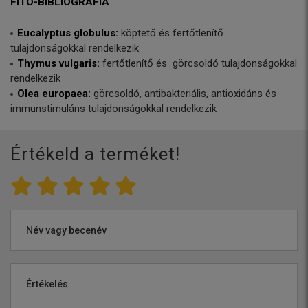
FITO-BIBLIOGRÁFIA
Eucalyptus globulus:
köptető és fertőtlenítő
tulajdonságokkal rendelkezik
Thymus vulgaris:
fertőtlenítő és görcsoldó tulajdonságokkal
rendelkezik
Olea europaea:
görcsoldó, antibakteriális, antioxidáns és
immunstimuláns tulajdonságokkal rendelkezik
Értékeld a terméket!
Név vagy becenév
Értékelés