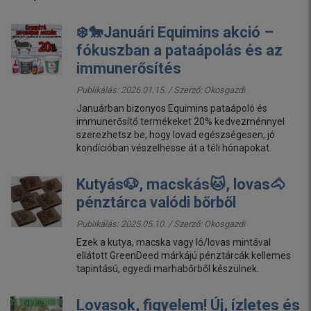
❄️🐎Januári Equimins akció –
fókuszban a pataápolás és az
immunerősítés
Publikálás: 2026.01.15. / Szerző:
Okosgazdi
Januárban bizonyos Equimins pataápoló és
immunerősítő termékeket 20% kedvezménnyel
szerezhetsz be, hogy lovad egészségesen, jó
kondícióban vészelhesse át a téli hónapokat.
Kutyás🐶, macskás🐱, lovas🐴
pénztárca valódi bőrből
Publikálás: 2025.05.10. / Szerző:
Okosgazdi
Ezek a kutya, macska vagy ló/lovas mintával
ellátott GreenDeed márkájú pénztárcák kellemes
tapintású, egyedi marhabőrből készülnek.
Lovasok, figyelem! Új, ízletes és