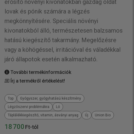
erősítő növényi kivonatokban gazdag oldat
lovak és pónik számára a légzés
megkönnyítésére. Speciális növényi
kivonatokból álló, természetesen balzsamos
hatású kiegészítő takarmány. Megelőzésre
vagy a köhögéssel, irritációval és váladékkal
járó állapotok esetén alkalmazható.
További termékinformációk
Írj a termékről értékelést!
Top
Gyógyszer, gyógyhatású készítmény
Légzőszervi problémákra
Ló
Táplálékkiegészítő, vitamin, ásványi anyag
Új
Union Bio
18 700
Ft-tól