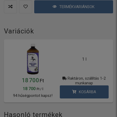
TERMÉKVARIÁNSOK
Variációk
1 l
Raktáron, szállítás 1-2
18 700
Ft
munkanap
18 700
Ft / l
KOSÁRBA
94 hűségpontot kapsz!
Hasonló termékek