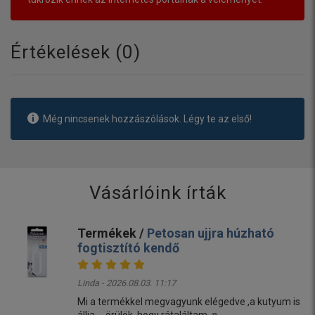
Értékelések (
0
)
Még nincsenek hozzászólások. Légy te az első!
Vásárlóink írták
Termékek /
Petosan ujjra húzható
fogtisztító kendő
Linda - 2026.08.03. 11:17
Mi a termékkel megvagyunk elégedve ,a kutyum is
állja ....örülök ,hogy rátaláltam ☺️