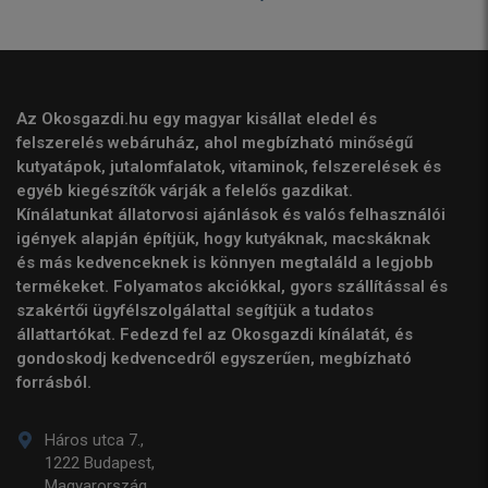
Az Okosgazdi.hu egy magyar kisállat eledel és
felszerelés webáruház, ahol megbízható minőségű
kutyatápok, jutalomfalatok, vitaminok, felszerelések és
egyéb kiegészítők várják a felelős gazdikat.
Kínálatunkat állatorvosi ajánlások és valós felhasználói
igények alapján építjük, hogy kutyáknak, macskáknak
és más kedvenceknek is könnyen megtaláld a legjobb
termékeket. Folyamatos akciókkal, gyors szállítással és
szakértői ügyfélszolgálattal segítjük a tudatos
állattartókat. Fedezd fel az Okosgazdi kínálatát, és
gondoskodj kedvencedről egyszerűen, megbízható
forrásból.
Háros utca 7.,
1222 Budapest,
Magyarország