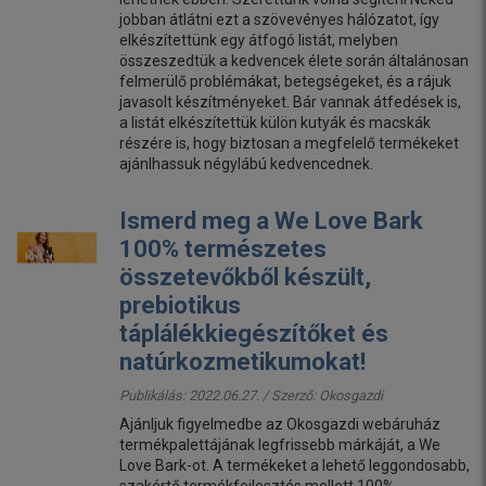
jobban átlátni ezt a szövevényes hálózatot, így
elkészítettünk egy átfogó listát, melyben
összeszedtük a kedvencek élete során általánosan
felmerülő problémákat, betegségeket, és a rájuk
javasolt készítményeket. Bár vannak átfedések is,
a listát elkészítettük külön kutyák és macskák
részére is, hogy biztosan a megfelelő termékeket
ajánlhassuk négylábú kedvencednek.
Ismerd meg a We Love Bark
100% természetes
összetevőkből készült,
prebiotikus
táplálékkiegészítőket és
natúrkozmetikumokat!
Publikálás: 2022.06.27. / Szerző:
Okosgazdi
Ajánljuk figyelmedbe az Okosgazdi webáruház
termékpalettájának legfrissebb márkáját, a We
Love Bark-ot. A termékeket a lehető leggondosabb,
szakértő termékfejlesztés mellett 100%