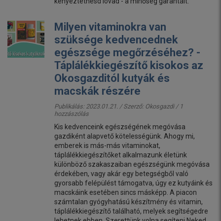
kényeztethesd lovad - a minőség garantált.
Milyen vitaminokra van
szüksége kedvencednek
egészsége megőrzéséhez? -
Táplálékkiegészítő kisokos az
Okosgazditól kutyák és
macskák részére
Publikálás: 2023.01.21. / Szerző:
Okosgazdi
/ 1
hozzászólás
Kis kedvenceink egészségének megóvása
gazdiként alapvető kötelességünk. Ahogy mi,
emberek is más-más vitaminokat,
táplálékkiegészítőket alkalmazunk életünk
különböző szakaszaiban egészségünk megóvása
érdekében, vagy akár egy betegségből való
gyorsabb felépülést támogatva, úgy ez kutyáink és
macskáink esetében sincs másképp. A piacon
számtalan gyógyhatású készítmény és vitamin,
táplálékkiegészítő található, melyek segítségedre
lehetnek ebben. Szerettünk volna segíteni Neked