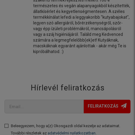
természetes és vegán alapanyagokból készítették,
állatkísérlet és kegyetlenségmentesen. A széles
termékkínálat lefedi a leggyakoribb "kutyabajokat",
legyen szó allergiáról, bőrérzékenységről, szőr-
vagy épp ízületi problémákról, mancsápolásról
vagy a száj higiéniájáról. Találd meg Kedvenced
számára a legmegfelelőbb(ek)et! Kutyáknak,
macskáknak egyaránt ajánlottak - akár még Te is
kipróbálhatod. :)
Hírlevél feliratkozás
FELIRATKOZÁS
Beleegyezem, hogy a(z) Okosgazdi oldal kezelje az adataimat.
További részletek az
adatvédelmi nyilatkozatban
.