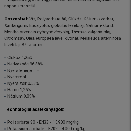
napon keresztül.
Összetétel:
Víz, Polysorbate 80, Glükóz, Kálium-szorbát,
Xantángumi, Eucalyptus globulus levélolaj, Nátrium-klorid,
Mentha arvensis gyógynövényolaj, Thymus vulgaris olaj,
Citromsav, Olea europaea levél kivonat, Melaleuca alternifolia
levélolaj, B2-vitamin.
Glükóz 1,25%
Nedvesség 96,88%
Nyersfehérje –
Nyersrost –
Nyers zsír 0,53%
Hamu 1,25%
Nátrium 0,09%
Technológiai adalékanyagok:
Polisorbate 80 - E433 - 15.900 mg/kg
Potassium sorbate - E202 - 4.000 mg/kg