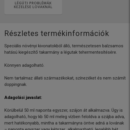
LÉGÚTI PROBLÉMÁK
KEZELÉSE LOVAKNÁL
Részletes termékinformációk
Speciális növényi kivonatokból álló, természetesen balzsamos
hatású kiegészítő takarmány a légutak tehermentesítésére.
Könnyen adagolható.
Nem tartalmaz állati származékokat, színezéket és nem számít
doppingnak.
Adagolási javaslat:
Körülbelül 50 ml naponta egyszer, szájon át alkalmazva. Úgy is
adagolható, hogy kb 50 ml meleg vízben feloldva a szájba adva,
mert hatékonyabb, mintha a takarmányra öntve adná a lovának
– naponta egyszer vagy kétszer alkalmazható, legalább hét