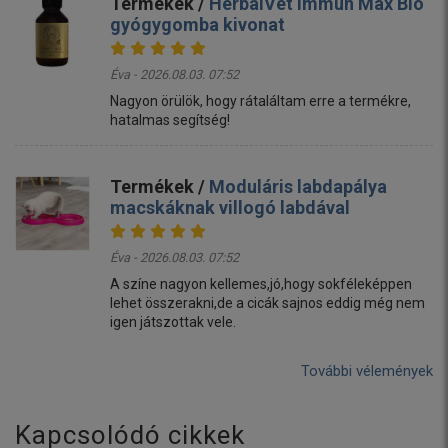
Termékek /
HerbalVet Immun Max Bio
gyógygomba kivonat
Éva - 2026.08.03. 07:52
Nagyon örülök, hogy rátaláltam erre a termékre,
hatalmas segítség!
Termékek /
Moduláris labdapálya
macskáknak villogó labdával
Éva - 2026.08.03. 07:52
A színe nagyon kellemes,jó,hogy sokféleképpen
lehet összerakni,de a cicák sajnos eddig még nem
igen játszottak vele.
További vélemények
Kapcsolódó cikkek