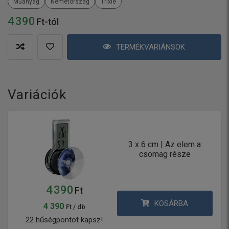
Műanyag
Németország
Trixie
4 390
Ft-tól
TERMÉKVARIÁNSOK
Variációk
3 x 6 cm | Az elem a
csomag része
4 390
Ft
KOSÁRBA
4 390
Ft / db
22 hűségpontot kapsz!