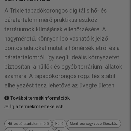
A Trixie tapadókorongos digitális hő- és
páratartalom mérő praktikus eszköz
terráriumok klímájának ellenőrzésére. A
nagyméretű, könnyen leolvasható kijelző
pontos adatokat mutat a hőmérsékletről és a
páratartalomról, így segít ideális környezetet
biztosítani a hüllők és egyéb terráriumi állatok
számára. A tapadókorongos rögzítés stabil
elhelyezést tesz lehetővé az üvegfelületen.
További termékinformációk
Írj a termékről értékelést!
Hő- és páratartalom mérő
Hüllő
Mérő- és/vagy vezérlőeszköz