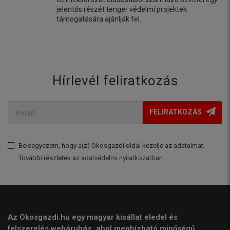
jelentős részét tenger védelmi projektek
támogatására ajánlják fel.
Hírlevél feliratkozás
FELIRATKOZÁS
Beleegyezem, hogy a(z) Okosgazdi oldal kezelje az adataimat.
További részletek az
adatvédelmi nyilatkozatban
.
Az Okosgazdi.hu egy magyar kisállat eledel és
felszerelés webáruház, ahol megbízható minőségű