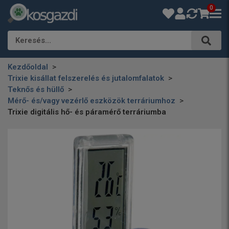
0
Keresés…
Kezdőoldal
Trixie kisállat felszerelés és jutalomfalatok
Teknős és hüllő
Mérő- és/vagy vezérlő eszközök terráriumhoz
Trixie digitális hő- és páramérő terráriumba