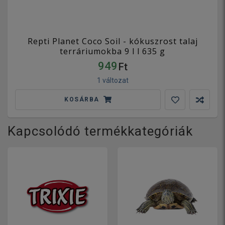
Repti Planet Coco Soil - kókuszrost talaj
terráriumokba 9 l l 635 g
949
Ft
1 változat
KOSÁRBA
Kapcsolódó termékkategóriák