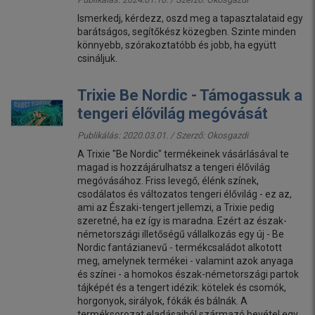
Ismerkedj, kérdezz, oszd meg a tapasztalataid egy
barátságos, segítőkész közegben. Szinte minden
könnyebb, szórakoztatóbb és jobb, ha együtt
csináljuk.
Trixie Be Nordic - Támogassuk a
tengeri élővilág megóvását
Publikálás: 2020.03.01. / Szerző:
Okosgazdi
A Trixie "Be Nordic" termékeinek vásárlásával te
magad is hozzájárulhatsz a tengeri élővilág
megóvásához. Friss levegő, élénk színek,
csodálatos és változatos tengeri élővilág - ez az,
ami az Északi-tengert jellemzi, a Trixie pedig
szeretné, ha ez így is maradna. Ezért az észak-
németországi illetőségű vállalkozás egy új - Be
Nordic fantázianevű - termékcsaládot alkotott
meg, amelynek termékei - valamint azok anyaga
és színei - a homokos észak-németországi partok
tájképét és a tengert idézik: kötelek és csomók,
horgonyok, sirályok, fókák és bálnák. A
terméksorozat eladásaiból származó bevétel egy