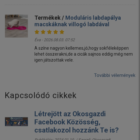
Termékek /
Moduláris labdapálya
macskáknak villogó labdával
Éva - 2026.08.03. 07:52
A színe nagyon kellemes,jó,hogy sokféleképpen
lehet összerakni,de a cicák sajnos eddig még nem
igen játszottak vele.
További vélemények
Kapcsolódó cikkek
Létrejött az Okosgazdi
Facebook Közösség,
csatlakozol hozzánk Te is?
Publikálás: 2024.01.10. / Szerző:
Okosgazdi