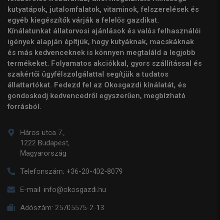
kutyatápok, jutalomfalatok, vitaminok, felszerelések és
egyéb kiegészítők várják a felelős gazdikat.
Kínálatunkat állatorvosi ajánlások és valós felhasználói
igények alapján építjük, hogy kutyáknak, macskáknak
és más kedvenceknek is könnyen megtaláld a legjobb
termékeket. Folyamatos akciókkal, gyors szállítással és
szakértői ügyfélszolgálattal segítjük a tudatos
állattartókat. Fedezd fel az Okosgazdi kínálatát, és
gondoskodj kedvencedről egyszerűen, megbízható
forrásból.
Háros utca 7.,
1222 Budapest,
Magyarország
Telefonszám:
+36-20-402-8079
E-mail:
info@okosgazdi.hu
Adószám:
25705575-2-13