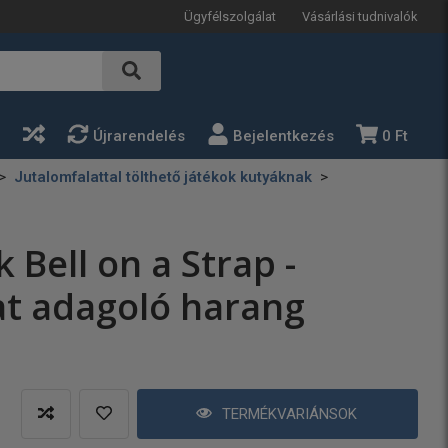
Ügyfélszolgálat
Vásárlási tudnivalók
a
Újrarendelés
Bejelentkezés
0 Ft
Jutalomfalattal tölthető játékok kutyáknak
k Bell on a Strap -
at adagoló harang
TERMÉKVARIÁNSOK