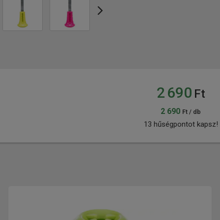
2 690
Ft
2 690
Ft / db
13 hűségpontot kapsz!