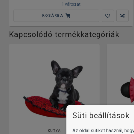
1 változat
KOSÁRBA
Kapcsolódó termékkategóriák
Süti beállítások
Az oldal sütiket használ, ho
KUTYA