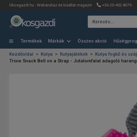
+36-20-402-8079
Okosgazdi.hu - Webáruház és kisállat magazin
Keresés…
Termékek
Márkák
Összes akció
Hűségpro
Kezdőoldal
Kutya
Kutyajátékok
Kutya fogkő és száj
Trixie Snack Bell on a Strap - Jutalomfalat adagoló harang