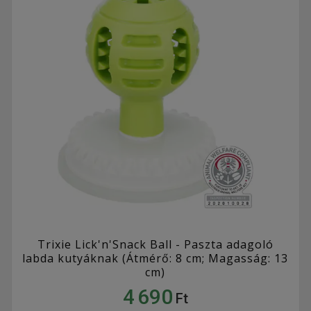
Trixie Lick'n'Snack Ball - Paszta adagoló
labda kutyáknak (Átmérő: 8 cm; Magasság: 13
cm)
4 690
Ft