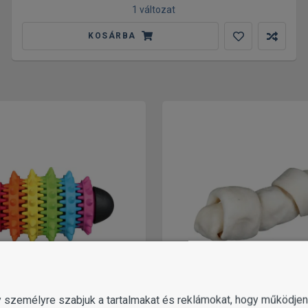
1 változat
KOSÁRBA
gy személyre szabjuk a tartalmakat és reklámokat, hogy működj
KUTYAJÁTÉKOK
KUTYA FOGKŐ ÉS SZÁJSZAG