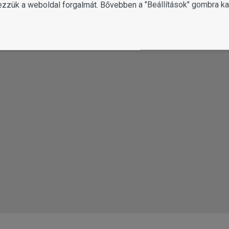
SZÁJ- ÉS FOGHIGIÉN
ezzük a weboldal forgalmát. Bővebben a "Beállítások" gombra kat