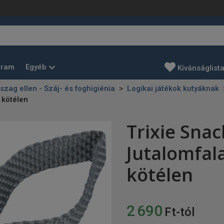
Egyéb
gram
Kívánságlist
szag ellen - Száj- és foghigiénia
Logikai játékok kutyáknak
 kötélen
Trixie Snac
Jutalomfal
kötélen
2 690
Ft-tól