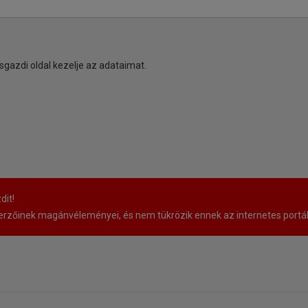
sgazdi oldal kezelje az adataimat.
dit!
rzőinek magánvéleményei, és nem tükrözik ennek az internetes portá