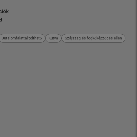
ciók
t!
Jutalomfalattal tölthető
Kutya
Szájszag és fogkőképződés ellen