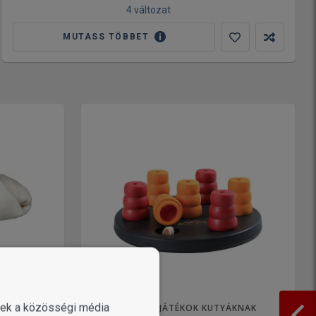
4 változat
MUTASS TÖBBET
enek a közösségi média
 ELLEN -
LOGIKAI JÁTÉKOK KUTYÁKNAK