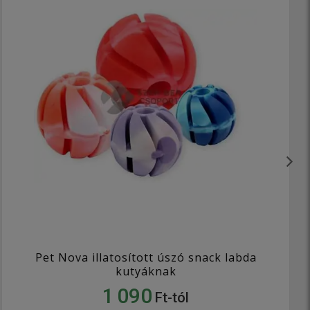
Pet Nova illatosított úszó snack labda
kutyáknak
1 090
Ft-tól