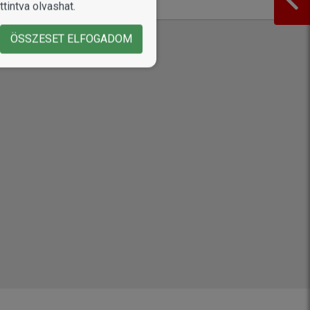
IA
tintva olvashat.
ÖSSZESET ELFOGADOM