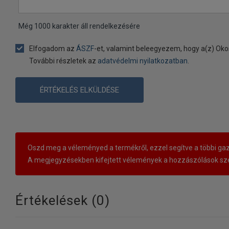
Még
1000
karakter áll rendelkezésére
Elfogadom az
ÁSZF
-et, valamint beleegyezem, hogy a(z) Oko
További részletek az
adatvédelmi nyilatkozatban
.
ÉRTÉKELÉS ELKÜLDÉSE
Oszd meg a véleményed a termékről, ezzel segítve a többi gaz
A megjegyzésekben kifejtett vélemények a hozzászólások sze
Értékelések (
0
)