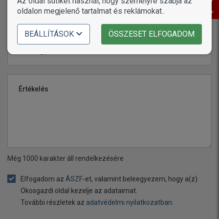
Az oldal sütiket használ, hogy személyre szabja az
oldalon megjelenő tartalmat és reklámokat..
BEÁLLÍTÁSOK
ÖSSZESET ELFOGADOM
Név vagy becenév
Értékelés
Még
1000
karakter áll rendelkezésére
Elfogadom az
ÁSZF
-et, valamint beleegyezem, hogy a(z)
Okosgazdi oldal kezelje az adataimat.
További részletek az
adatvédelmi nyilatkozatban
.