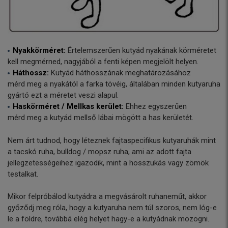
Nyakkörméret:
Értelemszerűen kutyád nyakának körméretet
kell megmérned, nagyjából a fenti képen megjelölt helyen.
Háthossz:
Kutyád háthosszának meghatározásához
mérd meg a nyakától a farka tövéig, általában minden kutyaruha
gyártó ezt a méretet veszi alapul.
Haskörméret / Mellkas kerület:
Ehhez egyszerűen
mérd meg a kutyád mellső lábai mögött a has kerületét.
Nem árt tudnod, hogy léteznek fajtaspecifikus kutyaruhák mint
a tacskó ruha, bulldog / mopsz ruha, ami az adott fajta
jellegzetességeihez igazodik, mint a hosszukás vagy zömök
testalkat.
Mikor felpróbálod kutyádra a megvásárolt ruhaneműt, akkor
győződj meg róla, hogy a kutyaruha nem túl szoros, nem lóg-e
le a földre, továbbá elég helyet hagy-e a kutyádnak mozogni.