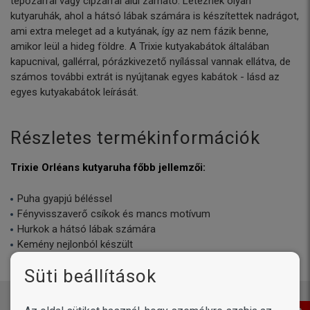
tépőzárral vagy cipzárral alul zárható. Léteznek olyan
kutyaruhák, ahol a hátsó lábak számára is készítettek nadrágot,
ami extra meleget ad a kutyának, így az nem fázik benne,
amikor leül a hideg földre. A Trixie kutyakabátok általában
kapucnival, gallérral, pórázkivezető nyílással vannak ellátva, de
számos további extrát is nyújtanak egyes kabátok - lásd az
egyes kutyakabátok leírását.
Részletes termékinformációk
Trixie Orléans kutyaruha főbb jellemzői:
Puha gyapjú béléssel
Fényvisszaverő csíkok és mancs motívum
Hurkok a hátsó lábak számára
Kemény nejlonból készült
Szín:
fekete v. piros
Süti beállítások
Értékeld a terméket!