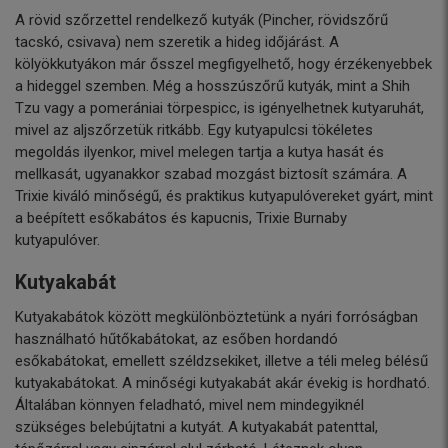
A rövid szőrzettel rendelkező kutyák (Pincher, rövidszőrű
tacskó, csivava) nem szeretik a hideg időjárást. A
kölyökkutyákon már ősszel megfigyelhető, hogy érzékenyebbek
a hideggel szemben. Még a hosszúszőrű kutyák, mint a Shih
Tzu vagy a pomerániai törpespicc, is igényelhetnek kutyaruhát,
mivel az aljszőrzetük ritkább. Egy kutyapulcsi tökéletes
megoldás ilyenkor, mivel melegen tartja a kutya hasát és
mellkasát, ugyanakkor szabad mozgást biztosít számára. A
Trixie kiváló minőségű, és praktikus kutyapulóvereket gyárt, mint
a beépített esőkabátos és kapucnis, Trixie Burnaby
kutyapulóver.
Kutyakabát
Kutyakabátok között megkülönböztetünk a nyári forróságban
használható hűtőkabátokat, az esőben hordandó
esőkabátokat, emellett széldzsekiket, illetve a téli meleg bélésű
kutyakabátokat. A minőségi kutyakabát akár évekig is hordható.
Általában könnyen feladható, mivel nem mindegyiknél
szükséges belebújtatni a kutyát. A kutyakabát patenttal,