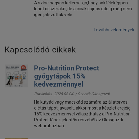
A színe nagyon kellemes,jó,hogy sokféleképpen
lehet összerakni,de a cicák sajnos eddig még nem
igen játszottak vele.
További vélemények
Kapcsolódó cikkek
Pro-Nutrition Protect
gyógytápok 15%
kedvezménnyel
Publikálás: 2026.08.04. / Szerző:
Okosgazdi
Ha kutyád vagy macskád számára az állatorvos
diétás tápot javasolt, akkor most a készlet erejéig
15% kedvezménnyel választhatsz a Pro-Nutrition
Protect tápok jelentős részéből az Okosgazdi
webáruházban.