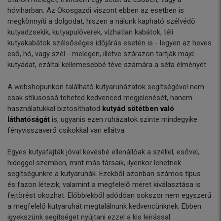
hóviharban. Az Okosgazdi viszont ebben az esetben is
megkönnyíti a dolgodat, hiszen a nálunk kapható szélvédő
kutyadzsekik, kutyapulóverek, vízhatlan kabátok, téli
kutyakabátok szélsőséges időjárás esetén is - legyen az heves
eső, hó, vagy szél - melegen, illetve szárazon tartják majd
kutyádat, ezáltal kellemesebbé téve számára a séta élményét.
A webshopunkon található kutyaruházatok segítségével nem
csak stílusossá teheted kedvenced megjelenését, hanem
használatukkal biztosíthatod
kutyád sötétben való
láthatóságát
is, ugyanis ezen ruházatok szinte mindegyike
fényvisszaverő csíkokkal van ellátva.
Egyes kutyafajták jóval kevésbé ellenállóak a széllel, esővel,
hideggel szemben, mint más társaik, ilyenkor lehetnek
segítségünkre a kutyaruhák. Ezekből azonban számos típus
és fazon létezik, valamint a megfelelő méret kiválasztása is
fejtörést okozhat. Előbbiekből adódóan sokszor nem egyszerű
a megfelelő kutyaruhát megtalálnunk kedvencünknek. Ebben
igyekszünk segítséget nyújtani ezzel a kis leírással.