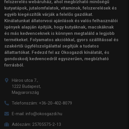
felszerelés webáruház, ahol megbízható minőségű
kutyatápok, jutalomfalatok, vitaminok, felszerelések és
egyéb kiegészítők várják a felelős gazdikat.
Kínálatunkat állatorvosi ajánlások és valós felhasználói
igények alapján építjük, hogy kutyáknak, macskáknak
és más kedvenceknek is könnyen megtaláld a legjobb
termékeket. Folyamatos akciókkal, gyors szállítással és
szakértői ügyfélszolgálattal segítjük a tudatos
állattartókat. Fedezd fel az Okosgazdi kínálatát, és
gondoskodj kedvencedről egyszerűen, megbízható
forrásból.
Háros utca 7.,
1222 Budapest,
Magyarország
Telefonszám:
+36-20-402-8079
E-mail:
info@okosgazdi.hu
Adószám:
25705575-2-13