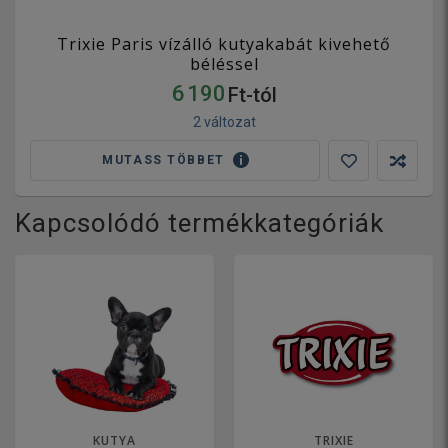
Trixie Paris vízálló kutyakabát kivehető
béléssel
6 190
Ft-tól
2 változat
MUTASS TÖBBET
Kapcsolódó termékkategóriák
KUTYA
TRIXIE