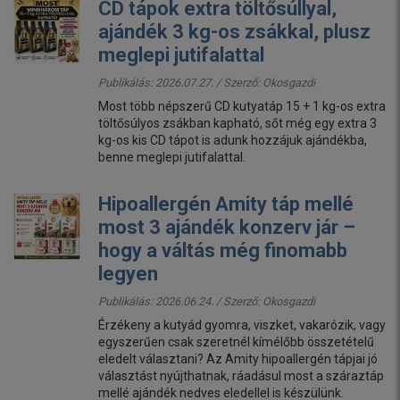
CD tápok extra töltősúllyal,
ajándék 3 kg-os zsákkal, plusz
meglepi jutifalattal
Publikálás: 2026.07.27. / Szerző:
Okosgazdi
Most több népszerű CD kutyatáp 15 + 1 kg-os extra
töltősúlyos zsákban kapható, sőt még egy extra 3
kg-os kis CD tápot is adunk hozzájuk ajándékba,
benne meglepi jutifalattal.
Hipoallergén Amity táp mellé
most 3 ajándék konzerv jár –
hogy a váltás még finomabb
legyen
Publikálás: 2026.06.24. / Szerző:
Okosgazdi
Érzékeny a kutyád gyomra, viszket, vakarózik, vagy
egyszerűen csak szeretnél kímélőbb összetételű
eledelt választani? Az Amity hipoallergén tápjai jó
választást nyújthatnak, ráadásul most a száraztáp
mellé ajándék nedves eledellel is készülünk.