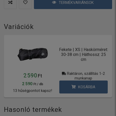
TERMÉKVARIÁNSOK
Variációk
Fekete | XS | Haskörméret:
30-38 cm | Háthossz: 25
cm
Raktáron, szállítás 1-2
2 590
Ft
munkanap
2 590
Ft / db
KOSÁRBA
13 hűségpontot kapsz!
Hasonló termékek