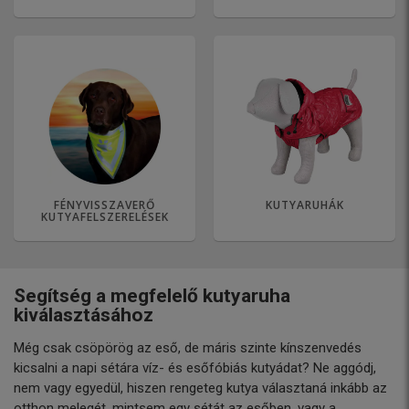
FÉNYVISSZAVERŐ
KUTYARUHÁK
KUTYAFELSZERELÉSEK
Segítség a megfelelő kutyaruha
kiválasztásához
Még csak csöpörög az eső, de máris szinte kínszenvedés
kicsalni a napi sétára víz- és esőfóbiás kutyádat? Ne aggódj,
nem vagy egyedül, hiszen rengeteg kutya választaná inkább az
otthon melegét, mintsem egy sétát az esőben, vagy a