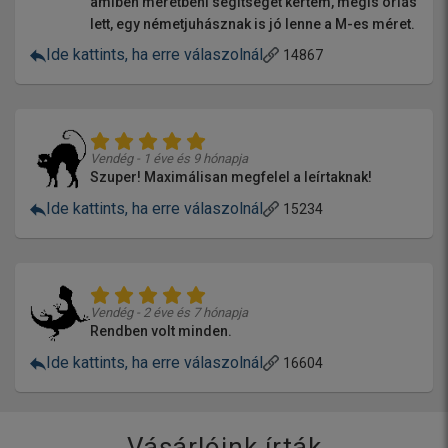
amiben méretbeni segítséget kértem, mégis óriás
lett, egy németjuhásznak is jó lenne a M-es méret.
Ide kattints, ha erre válaszolnál
14867
Vendég - 1 éve és 9 hónapja
Szuper! Maximálisan megfelel a leírtaknak!
Ide kattints, ha erre válaszolnál
15234
Vendég - 2 éve és 7 hónapja
Rendben volt minden.
Ide kattints, ha erre válaszolnál
16604
Vásárlóink írták