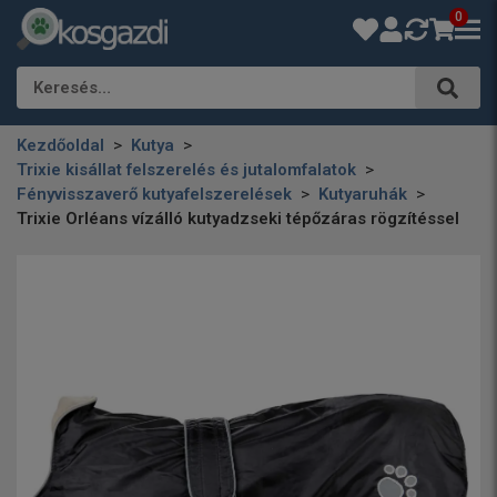
0
Keresés…
Kezdőoldal
Kutya
Trixie kisállat felszerelés és jutalomfalatok
Fényvisszaverő kutyafelszerelések
Kutyaruhák
Trixie Orléans vízálló kutyadzseki tépőzáras rögzítéssel