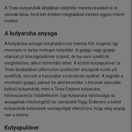
A Trixie kutyaruhák általában többféle méretezésekkel is el
vannak látva, fenti két értéket megtalálod minden egyes méret
mellett.
A kutyaruha anyaga
A kutyaruha anyaga meghatározza mennyi hőt szigetel, így
mennyire is tartja melegen kutyádat. A gyapjú vagy gyapjú
utánzat jó hőszigetelőnek számít, de ha nem szellőzik
megfelelően, akkor bőrirritáló lehet. A kötött kutyapulóver (a
Trixie kínálatában jellemzően poliészter anyagúak ezek) jól
szellőzik, viszont a használat során kicsit nyúlhat. A legjobb a
mosható gyapjú, pamut és akril keveréke. Léteznek speciális
bélésű kutyaruhák, mint a Trixie Explore kutyaruha
hővisszaverős fóliabéléssel. Egy kutyaruha tartóssága az
anyagának minőségétől és varrásától függ. Érdemes a bélelt
kutyaruhák bélésének vastagságát ellenőrizni, hogy elég anyag
van-e benne.
Kutyapulóver