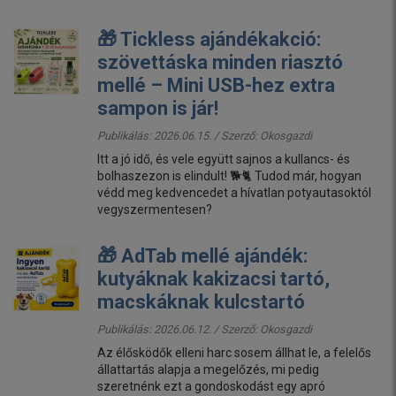
🎁 Tickless ajándékakció:
szövettáska minden riasztó
mellé – Mini USB-hez extra
sampon is jár!
Publikálás: 2026.06.15. / Szerző:
Okosgazdi
Itt a jó idő, és vele együtt sajnos a kullancs- és
bolhaszezon is elindult! 🐕🐈 Tudod már, hogyan
védd meg kedvencedet a hívatlan potyautasoktól
vegyszermentesen?
🎁 AdTab mellé ajándék:
kutyáknak kakizacsi tartó,
macskáknak kulcstartó
Publikálás: 2026.06.12. / Szerző:
Okosgazdi
Az élősködők elleni harc sosem állhat le, a felelős
állattartás alapja a megelőzés, mi pedig
szeretnénk ezt a gondoskodást egy apró