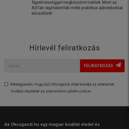
figyelmességgel megköszönni nektek. Most az
AdTab rágótabletták mellé praktikus ajándékokkal
készültünk!
Hírlevél feliratkozás
FELIRATKOZÁS
Beleegyezem, hogy a(z) Okosgazdi oldal kezelje az adataimat.
További részletek az
adatvédelmi nyilatkozatban
.
Az Okosgazdi.hu egy magyar kisállat eledel és