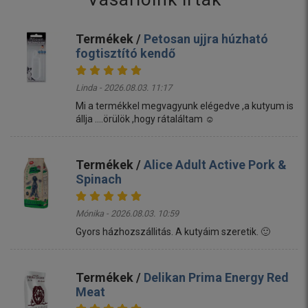
Termékek /
Petosan ujjra húzható
fogtisztító kendő
Linda - 2026.08.03. 11:17
Mi a termékkel megvagyunk elégedve ,a kutyum is
állja ....örülök ,hogy rátaláltam ☺️
Termékek /
Alice Adult Active Pork &
Spinach
Mónika - 2026.08.03. 10:59
Gyors házhozszállitás. A kutyáim szeretik. 🙂
Termékek /
Delikan Prima Energy Red
Meat