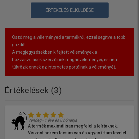
ÉRTÉKELÉS ELKÜLDÉSE
Oszd meg a véleményed a termékről, ezzel segítve a többi
gazdit!
A megjegyzésekben kifejtett vélemények a
hozzászólások szerzőinek magánvéleményei, és nem
tükrözik ennek az internetes portálnak a véleményét.
Értékelések (
3
)
Vendég - 1 éve és 8 hónapja
A termék maximálisan megfelel a leírtaknak.
Viszont nekem tacsim van és ugyan írtam levelet