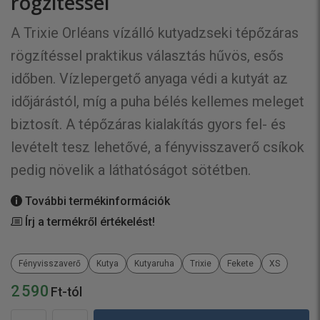
rögzítéssel
A Trixie Orléans vízálló kutyadzseki tépőzáras
rögzítéssel praktikus választás hűvös, esős
időben. Vízlepergető anyaga védi a kutyát az
időjárástól, míg a puha bélés kellemes meleget
biztosít. A tépőzáras kialakítás gyors fel- és
levételt tesz lehetővé, a fényvisszaverő csíkok
pedig növelik a láthatóságot sötétben.
További termékinformációk
Írj a termékről értékelést!
Fényvisszaverő
Kutya
Kutyaruha
Trixie
Fekete
XS
2 590
Ft-tól