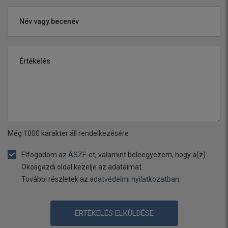
Név vagy becenév
Értékelés
Még
1000
karakter áll rendelkezésére
Elfogadom az
ÁSZF
-et, valamint beleegyezem, hogy a(z)
Okosgazdi oldal kezelje az adataimat.
További részletek az
adatvédelmi nyilatkozatban
.
ÉRTÉKELÉS ELKÜLDÉSE