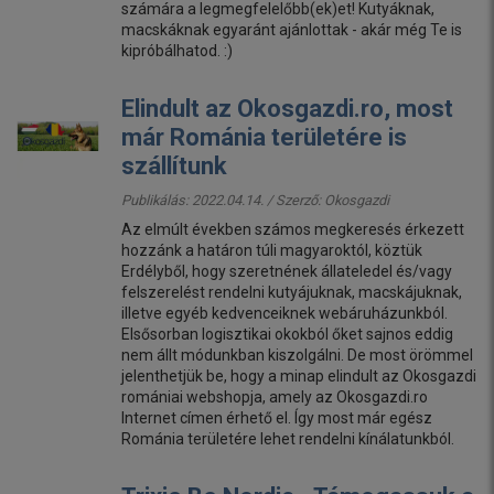
számára a legmegfelelőbb(ek)et! Kutyáknak,
macskáknak egyaránt ajánlottak - akár még Te is
kipróbálhatod. :)
Elindult az Okosgazdi.ro, most
már Románia területére is
szállítunk
Publikálás: 2022.04.14. / Szerző:
Okosgazdi
Az elmúlt években számos megkeresés érkezett
hozzánk a határon túli magyaroktól, köztük
Erdélyből, hogy szeretnének állateledel és/vagy
felszerelést rendelni kutyájuknak, macskájuknak,
illetve egyéb kedvenceiknek webáruházunkból.
Elsősorban logisztikai okokból őket sajnos eddig
nem állt módunkban kiszolgálni. De most örömmel
jelenthetjük be, hogy a minap elindult az Okosgazdi
romániai webshopja, amely az Okosgazdi.ro
Internet címen érhető el. Így most már egész
Románia területére lehet rendelni kínálatunkból.