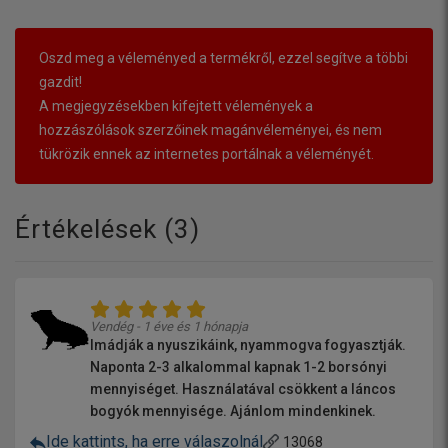
Oszd meg a véleményed a termékről, ezzel segítve a többi
gazdit!
A megjegyzésekben kifejtett vélemények a
hozzászólások szerzőinek magánvéleményei, és nem
tükrözik ennek az internetes portálnak a véleményét.
Értékelések (
3
)
Vendég - 1 éve és 1 hónapja
Imádják a nyuszikáink, nyammogva fogyasztják.
Naponta 2-3 alkalommal kapnak 1-2 borsónyi
mennyiséget. Használatával csökkent a láncos
bogyók mennyisége. Ajánlom mindenkinek.
Ide kattints, ha erre válaszolnál
13068