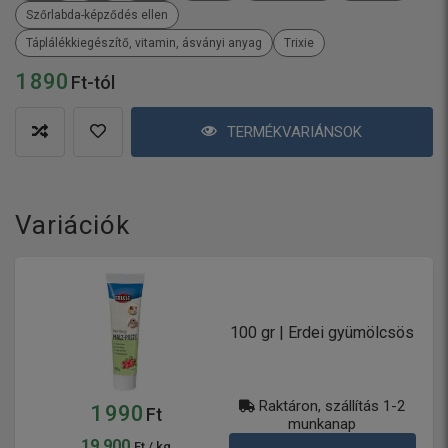
Szőrlabda-képződés ellen
Táplálékkiegészítő, vitamin, ásványi anyag
Trixie
1 890
Ft-tól
TERMÉKVARIÁNSOK
Variációk
100 gr | Erdei gyümölcsös
Raktáron, szállítás 1-2
1 990
Ft
munkanap
19 900
Ft / kg