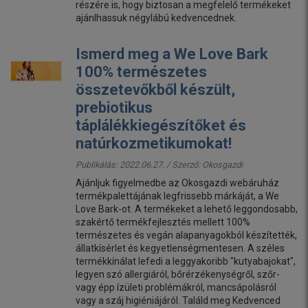
részére is, hogy biztosan a megfelelő termékeket
ajánlhassuk négylábú kedvencednek.
Ismerd meg a We Love Bark
100% természetes
összetevőkből készült,
prebiotikus
táplálékkiegészítőket és
natúrkozmetikumokat!
Publikálás: 2022.06.27. / Szerző:
Okosgazdi
Ajánljuk figyelmedbe az Okosgazdi webáruház
termékpalettájának legfrissebb márkáját, a We
Love Bark-ot. A termékeket a lehető leggondosabb,
szakértő termékfejlesztés mellett 100%
természetes és vegán alapanyagokból készítették,
állatkísérlet és kegyetlenségmentesen. A széles
termékkínálat lefedi a leggyakoribb "kutyabajokat",
legyen szó allergiáról, bőrérzékenységről, szőr-
vagy épp ízületi problémákról, mancsápolásról
vagy a száj higiéniájáról. Találd meg Kedvenced