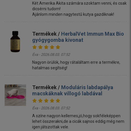
Két Amerika Akita számára szoktam venni, és csak
dicsérni tudom!
Ajánlom minden nagytestű kutya gazdiknak!
Termékek /
HerbalVet Immun Max Bio
gyógygomba kivonat
Éva - 2026.08.03. 07:52
Nagyon örülök, hogy rátaláltam erre a termékre,
hatalmas segítség!
Termékek /
Moduláris labdapálya
macskáknak villogó labdával
Éva - 2026.08.03. 07:52
A színe nagyon kellemes,jó,hogy sokféleképpen
lehet összerakni,de a cicák sajnos eddig még nem
igen játszottak vele.