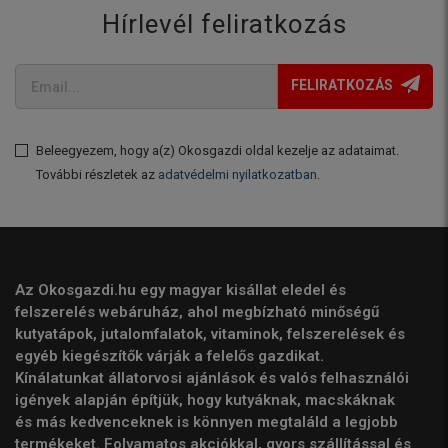
Hírlevél feliratkozás
FELIRATKOZÁS
Beleegyezem, hogy a(z) Okosgazdi oldal kezelje az adataimat.
További részletek az
adatvédelmi nyilatkozatban
.
Az Okosgazdi.hu egy magyar kisállat eledel és
felszerelés webáruház, ahol megbízható minőségű
kutyatápok, jutalomfalatok, vitaminok, felszerelések és
egyéb kiegészítők várják a felelős gazdikat.
Kínálatunkat állatorvosi ajánlások és valós felhasználói
igények alapján építjük, hogy kutyáknak, macskáknak
és más kedvenceknek is könnyen megtaláld a legjobb
termékeket. Folyamatos akciókkal, gyors szállítással és