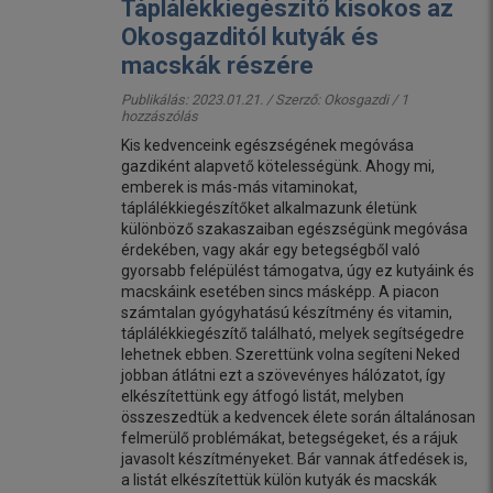
Táplálékkiegészítő kisokos az
Okosgazditól kutyák és
macskák részére
Publikálás: 2023.01.21. / Szerző:
Okosgazdi
/ 1
hozzászólás
Kis kedvenceink egészségének megóvása
gazdiként alapvető kötelességünk. Ahogy mi,
emberek is más-más vitaminokat,
táplálékkiegészítőket alkalmazunk életünk
különböző szakaszaiban egészségünk megóvása
érdekében, vagy akár egy betegségből való
gyorsabb felépülést támogatva, úgy ez kutyáink és
macskáink esetében sincs másképp. A piacon
számtalan gyógyhatású készítmény és vitamin,
táplálékkiegészítő található, melyek segítségedre
lehetnek ebben. Szerettünk volna segíteni Neked
jobban átlátni ezt a szövevényes hálózatot, így
elkészítettünk egy átfogó listát, melyben
összeszedtük a kedvencek élete során általánosan
felmerülő problémákat, betegségeket, és a rájuk
javasolt készítményeket. Bár vannak átfedések is,
a listát elkészítettük külön kutyák és macskák