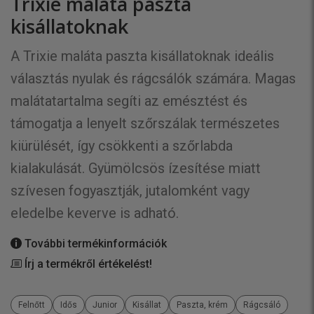
Trixie maláta paszta
kisállatoknak
A Trixie maláta paszta kisállatoknak ideális
választás nyulak és rágcsálók számára. Magas
malátatartalma segíti az emésztést és
támogatja a lenyelt szőrszálak természetes
kiürülését, így csökkenti a szőrlabda
kialakulását. Gyümölcsös ízesítése miatt
szívesen fogyasztják, jutalomként vagy
eledelbe keverve is adható.
További termékinformációk
Írj a termékről értékelést!
Felnőtt
Idős
Junior
Kisállat
Paszta, krém
Rágcsáló