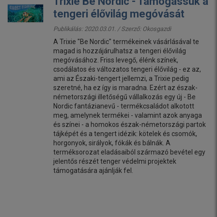
Trixie Be Nordic - Támogassuk a
tengeri élővilág megóvását
Publikálás: 2020.03.01. / Szerző:
Okosgazdi
A Trixie "Be Nordic" termékeinek vásárlásával te
magad is hozzájárulhatsz a tengeri élővilág
megóvásához. Friss levegő, élénk színek,
csodálatos és változatos tengeri élővilág - ez az,
ami az Északi-tengert jellemzi, a Trixie pedig
szeretné, ha ez így is maradna. Ezért az észak-
németországi illetőségű vállalkozás egy új - Be
Nordic fantázianevű - termékcsaládot alkotott
meg, amelynek termékei - valamint azok anyaga
és színei - a homokos észak-németországi partok
tájképét és a tengert idézik: kötelek és csomók,
horgonyok, sirályok, fókák és bálnák. A
terméksorozat eladásaiból származó bevétel egy
jelentős részét tenger védelmi projektek
támogatására ajánlják fel.