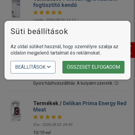
fogtisztító kendő
Linda - 2026.08.03. 11:17
Mi a termékkel megvagyunk elégedve ,a kutyum is
Süti beállítások
állja ....örülök ,hogy rátaláltam ☺️
Az oldal sütiket használ, hogy személyre szabja az
oldalon megjelenő tartalmat és reklámokat..
Termékek /
Alice Adult Active Pork &
Spinach
BEÁLLÍTÁSOK
ÖSSZESET ELFOGADOM
Mónika - 2026.08.03. 10:59
Gyors házhozszállitás. A kutyáim szeretik. 🙂
Termékek /
Delikan Prima Energy Red
Meat
Éva - 2026.08.03. 09:49
10/10 es!