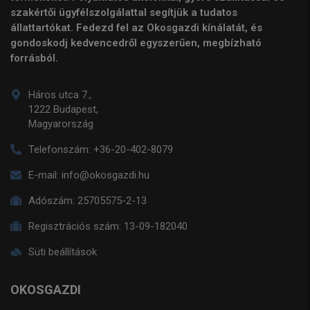
szakértői ügyfélszolgálattal segítjük a tudatos
állattartókat. Fedezd fel az Okosgazdi kínálatát, és
gondoskodj kedvencedről egyszerűen, megbízható
forrásból.
Háros utca 7.,
1222 Budapest,
Magyarország
Telefonszám:
+36-20-402-8079
E-mail:
info@okosgazdi.hu
Adószám:
25705575-2-13
Regisztrációs szám:
13-09-182040
Süti beállítások
OKOSGAZDI