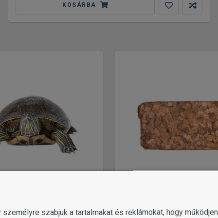
KOSÁRBA
TEKNŐS, HÜLLŐ
TALAJ, ALJZAT, HOMOK H
gy személyre szabjuk a tartalmakat és reklámokat, hogy működj