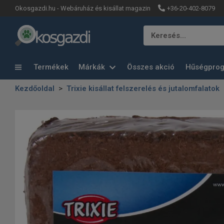
+36-20-402-8079
Okosgazdi.hu - Webáruház és kisállat magazin
Keresés…
Termékek
Márkák
Összes akció
Hűségpro
Kezdőoldal
Trixie kisállat felszerelés és jutalomfalatok