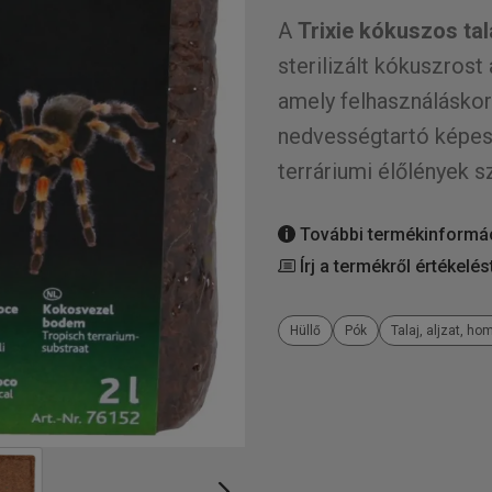
A
Trixie kókuszos ta
sterilizált kókuszrost
amely felhasználáskor 
nedvességtartó képess
terráriumi élőlények 
További termékinformá
Írj a termékről értékelés
Hüllő
Pók
Talaj, aljzat, ho