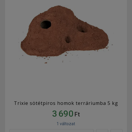
Trixie sötétpiros homok terráriumba 5 kg
3 690
Ft
1 változat