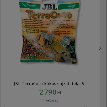
JBL TerraCoco kókusz ajzat, talaj 5 l
2 790
Ft
1 változat