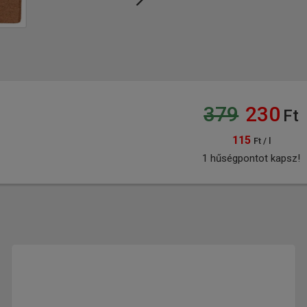
379
230
Ft
115
Ft / l
1 hűségpontot kapsz!