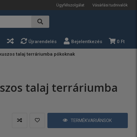
Ügyfélszolgálat
Vásárlási tudnivalók
a
Újrarendelés
Bejelentkezés
0 Ft
ókuszos talaj terráriumba pókoknak
szos talaj terráriumba
TERMÉKVARIÁNSOK