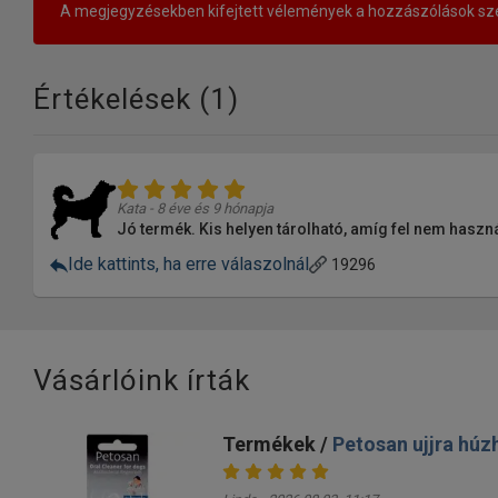
A megjegyzésekben kifejtett vélemények a hozzászólások sze
Értékelések (
1
)
Kata - 8 éve és 9 hónapja
Jó termék. Kis helyen tárolható, amíg fel nem haszná
Ide kattints, ha erre válaszolnál
19296
Vásárlóink írták
Termékek /
Petosan ujjra húz