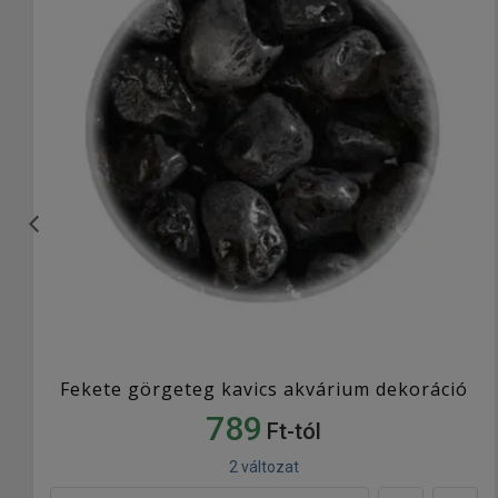
Fekete görgeteg kavics akvárium dekoráció
789
Ft-tól
2 változat