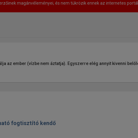
rzőinek magánvéleményei, és nem tükrözik ennek az internetes portá
lja az ember (vízbe nem áztatja). Egyszerre elég annyit kivenni belő
ható fogtisztító kendő