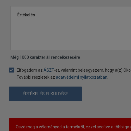
Értékelés
Még
1000
karakter áll rendelkezésére
Elfogadom az
ÁSZF
-et, valamint beleegyezem, hogy a(z) Oko
További részletek az
adatvédelmi nyilatkozatban
.
ÉRTÉKELÉS ELKÜLDÉSE
Oszd meg a véleményed a termékről, ezzel segítve a többi gaz