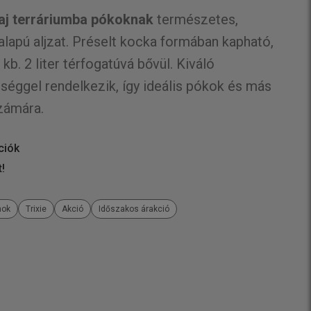
laj terráriumba pókoknak
természetes,
 alapú aljzat. Préselt kocka formában kapható,
kb. 2 liter térfogatúvá bővül. Kiváló
éggel rendelkezik, így ideális pókok és más
számára.
ciók
t!
mok
Trixie
Akció
Időszakos árakció