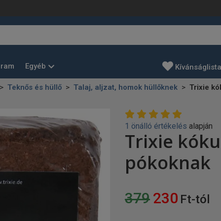
Egyéb
gram
Kívánságlist
Teknős és hüllő
Talaj, aljzat, homok hüllőknek
Trixie k
1 önálló értékelés
alapján
Trixie kóku
pókoknak
379
230
Ft-tól