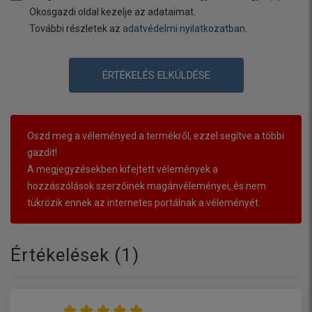
Okosgazdi oldal kezelje az adataimat.
További részletek az
adatvédelmi nyilatkozatban
.
ÉRTÉKELÉS ELKÜLDÉSE
Oszd meg a véleményed a termékről, ezzel segítve a többi
gazdit!
A megjegyzésekben kifejtett vélemények a
hozzászólások szerzőinek magánvéleményei, és nem
tükrözik ennek az internetes portálnak a véleményét.
Értékelések (
1
)