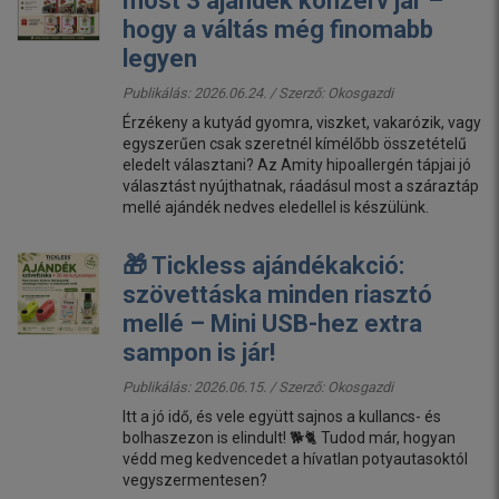
most 3 ajándék konzerv jár –
hogy a váltás még finomabb
legyen
Publikálás: 2026.06.24. / Szerző:
Okosgazdi
Érzékeny a kutyád gyomra, viszket, vakarózik, vagy
egyszerűen csak szeretnél kímélőbb összetételű
eledelt választani? Az Amity hipoallergén tápjai jó
választást nyújthatnak, ráadásul most a száraztáp
mellé ajándék nedves eledellel is készülünk.
🎁 Tickless ajándékakció:
szövettáska minden riasztó
mellé – Mini USB-hez extra
sampon is jár!
Publikálás: 2026.06.15. / Szerző:
Okosgazdi
Itt a jó idő, és vele együtt sajnos a kullancs- és
bolhaszezon is elindult! 🐕🐈 Tudod már, hogyan
védd meg kedvencedet a hívatlan potyautasoktól
vegyszermentesen?