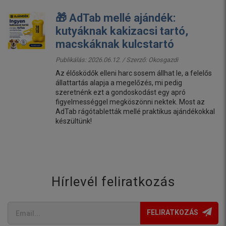
🎁 AdTab mellé ajándék:
kutyáknak kakizacsi tartó,
macskáknak kulcstartó
Publikálás: 2026.06.12. / Szerző:
Okosgazdi
Az élősködők elleni harc sosem állhat le, a felelős
állattartás alapja a megelőzés, mi pedig
szeretnénk ezt a gondoskodást egy apró
figyelmességgel megköszönni nektek. Most az
AdTab rágótabletták mellé praktikus ajándékokkal
készültünk!
Hírlevél feliratkozás
FELIRATKOZÁS