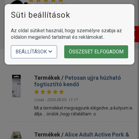
Vendég - 2 éve és 4 hónapja
Két éves kutyusom, nagyon keveset rág. A töltött
Süti beállítások
csontot nagyon szereti, jó ötlet, mert ezt végre
rágja.
Az oldal sütiket használ, hogy személyre szabja az
Ide kattints, ha erre válaszolnál
16339
oldalon megjelenő tartalmat és reklámokat..
BEÁLLÍTÁSOK
ÖSSZESET ELFOGADOM
Vásárlóink írták
Termékek /
Petosan ujjra húzható
fogtisztító kendő
Linda - 2026.08.03. 11:17
Mi a termékkel megvagyunk elégedve ,a kutyum is
állja ....örülök ,hogy rátaláltam ☺️
Termékek /
Alice Adult Active Pork &