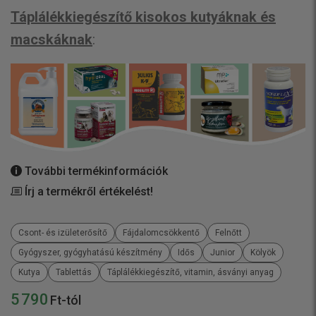
Táplálékkiegészítő kisokos kutyáknak és
macskáknak
:
További termékinformációk
Írj a termékről értékelést!
Csont- és izületerősítő
Fájdalomcsökkentő
Felnőtt
Gyógyszer, gyógyhatású készítmény
Idős
Junior
Kölyök
Kutya
Tablettás
Táplálékkiegészítő, vitamin, ásványi anyag
5 790
Ft-tól