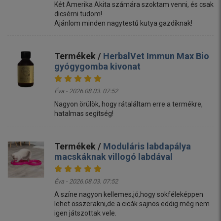
Két Amerika Akita számára szoktam venni, és csak
dicsérni tudom!
Ajánlom minden nagytestű kutya gazdiknak!
Termékek /
HerbalVet Immun Max Bio
gyógygomba kivonat
Éva - 2026.08.03. 07:52
Nagyon örülök, hogy rátaláltam erre a termékre,
hatalmas segítség!
Termékek /
Moduláris labdapálya
macskáknak villogó labdával
Éva - 2026.08.03. 07:52
A színe nagyon kellemes,jó,hogy sokféleképpen
lehet összerakni,de a cicák sajnos eddig még nem
igen játszottak vele.