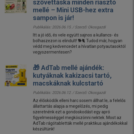
szövettáska minden riasztó
mellé – Mini USB-hez extra
sampon is jár!
Publikálás: 2026.06.15. / Szerző:
Okosgazdi
Itt a jó idő, és vele együtt sajnos a kullancs- és
bolhaszezon is elindult! 🐕🐈 Tudod már, hogyan
védd meg kedvencedet a hívatlan potyautasoktól
vegyszermentesen?
🎁 AdTab mellé ajándék:
kutyáknak kakizacsi tartó,
macskáknak kulcstartó
Publikálás: 2026.06.12. / Szerző:
Okosgazdi
Az élősködők elleni harc sosem állhat le, a felelős
állattartás alapja a megelőzés, mi pedig
szeretnénk ezt a gondoskodást egy apró
figyelmességgel megköszönni nektek. Most az
AdTab rágótabletták mellé praktikus ajándékokkal
készültünk!