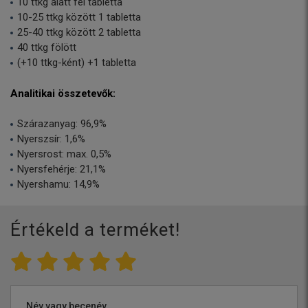
10 ttkg alatt fél tabletta
10-25 ttkg között 1 tabletta
25-40 ttkg között 2 tabletta
40 ttkg fölött
(+10 ttkg-ként) +1 tabletta
Analitikai összetevők:
Szárazanyag: 96,9%
Nyerszsír: 1,6%
Nyersrost: max. 0,5%
Nyersfehérje: 21,1%
Nyershamu: 14,9%
Értékeld a terméket!
Név vagy becenév