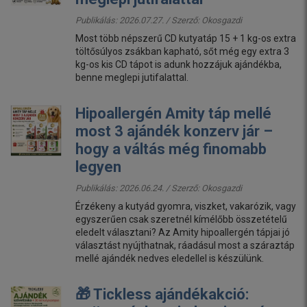
Publikálás: 2026.07.27. / Szerző:
Okosgazdi
Most több népszerű CD kutyatáp 15 + 1 kg-os extra
töltősúlyos zsákban kapható, sőt még egy extra 3
kg-os kis CD tápot is adunk hozzájuk ajándékba,
benne meglepi jutifalattal.
Hipoallergén Amity táp mellé
most 3 ajándék konzerv jár –
hogy a váltás még finomabb
legyen
Publikálás: 2026.06.24. / Szerző:
Okosgazdi
Érzékeny a kutyád gyomra, viszket, vakarózik, vagy
egyszerűen csak szeretnél kímélőbb összetételű
eledelt választani? Az Amity hipoallergén tápjai jó
választást nyújthatnak, ráadásul most a száraztáp
mellé ajándék nedves eledellel is készülünk.
🎁 Tickless ajándékakció: