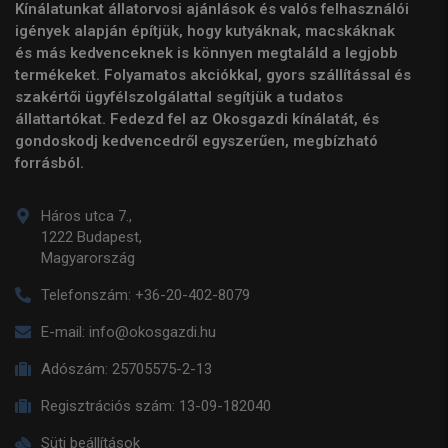
Kínálatunkat állatorvosi ajánlások és valós felhasználói
igények alapján építjük, hogy kutyáknak, macskáknak
és más kedvenceknek is könnyen megtaláld a legjobb
termékeket. Folyamatos akciókkal, gyors szállítással és
szakértői ügyfélszolgálattal segítjük a tudatos
állattartókat. Fedezd fel az Okosgazdi kínálatát, és
gondoskodj kedvencedről egyszerűen, megbízható
forrásból.
Háros utca 7.,
1222 Budapest,
Magyarország
Telefonszám:
+36-20-402-8079
E-mail:
info@okosgazdi.hu
Adószám:
25705575-2-13
Regisztrációs szám:
13-09-182040
Süti beállítások