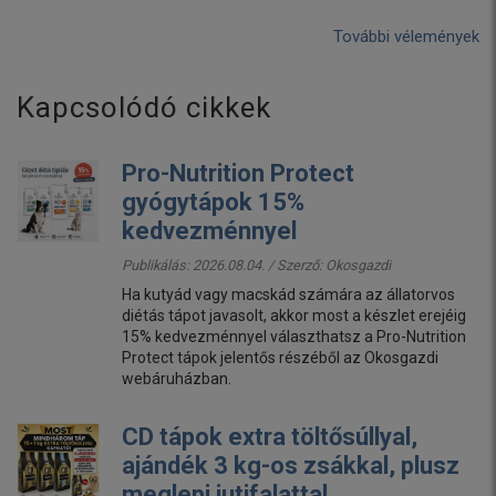
További vélemények
Kapcsolódó cikkek
Pro-Nutrition Protect
gyógytápok 15%
kedvezménnyel
Publikálás: 2026.08.04. / Szerző:
Okosgazdi
Ha kutyád vagy macskád számára az állatorvos
diétás tápot javasolt, akkor most a készlet erejéig
15% kedvezménnyel választhatsz a Pro-Nutrition
Protect tápok jelentős részéből az Okosgazdi
webáruházban.
CD tápok extra töltősúllyal,
ajándék 3 kg-os zsákkal, plusz
meglepi jutifalattal