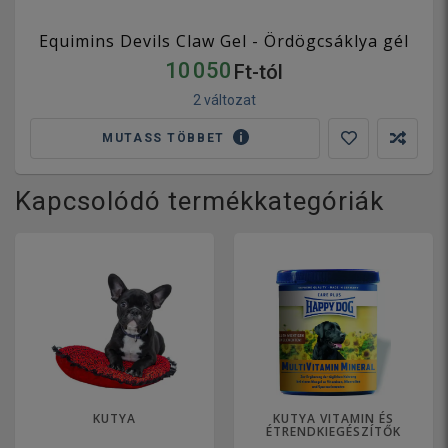
Equimins Devils Claw Gel - Ördögcsáklya gél
10 050
Ft-tól
2 változat
MUTASS TÖBBET
Kapcsolódó termékkategóriák
KUTYA
KUTYA VITAMIN ÉS
ÉTRENDKIEGÉSZÍTŐK