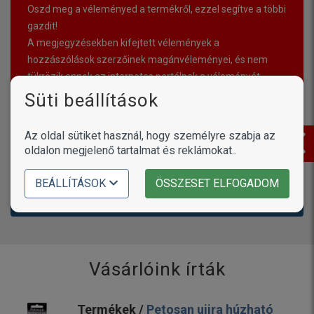
Oszd meg a véleményed a termékről, ezzel segítve a többi
gazdit!
A megjegyzésekben kifejtett vélemények a
hozzászólások szerzőinek magánvéleményei, és nem
tükrözik ennek az internetes portálnak a véleményét.
Süti beállítások
Értékelések (
0
)
Az oldal sütiket használ, hogy személyre szabja az
oldalon megjelenő tartalmat és reklámokat..
BEÁLLÍTÁSOK
ÖSSZESET ELFOGADOM
Még nincsenek hozzászólások. Légy te az első!
Vásárlóink írták
Termékek /
Petosan ujjra húzható