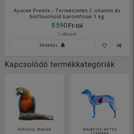
Ayucee Premix - Természetes C-vitamin és
bioflavonoid baromfinak 1 kg
8 590
Ft-tól
1 változat
ÉRDEKEL
Kapcsolódó termékkategóriák
PAPAGÁJ, MADÁR
MÁJBETEG KUTYA
SZÁMÁRA