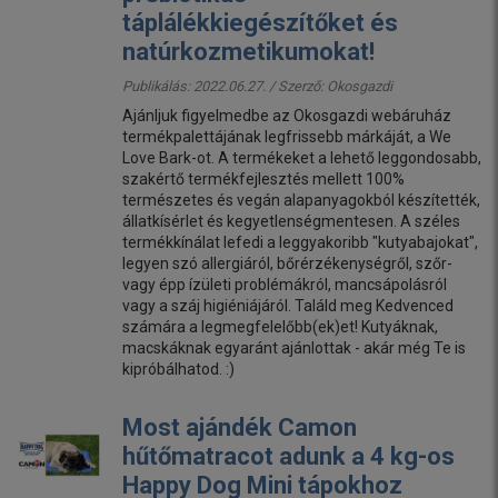
táplálékkiegészítőket és
natúrkozmetikumokat!
Publikálás: 2022.06.27. / Szerző:
Okosgazdi
Ajánljuk figyelmedbe az Okosgazdi webáruház
termékpalettájának legfrissebb márkáját, a We
Love Bark-ot. A termékeket a lehető leggondosabb,
szakértő termékfejlesztés mellett 100%
természetes és vegán alapanyagokból készítették,
állatkísérlet és kegyetlenségmentesen. A széles
termékkínálat lefedi a leggyakoribb "kutyabajokat",
legyen szó allergiáról, bőrérzékenységről, szőr-
vagy épp ízületi problémákról, mancsápolásról
vagy a száj higiéniájáról. Találd meg Kedvenced
számára a legmegfelelőbb(ek)et! Kutyáknak,
macskáknak egyaránt ajánlottak - akár még Te is
kipróbálhatod. :)
Most ajándék Camon
hűtőmatracot adunk a 4 kg-os
Happy Dog Mini tápokhoz