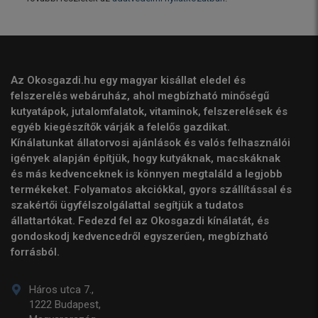
Az Okosgazdi.hu egy magyar kisállat eledel és
felszerelés webáruház, ahol megbízható minőségű
kutyatápok, jutalomfalatok, vitaminok, felszerelések és
egyéb kiegészítők várják a felelős gazdikat.
Kínálatunkat állatorvosi ajánlások és valós felhasználói
igények alapján építjük, hogy kutyáknak, macskáknak
és más kedvenceknek is könnyen megtaláld a legjobb
termékeket. Folyamatos akciókkal, gyors szállítással és
szakértői ügyfélszolgálattal segítjük a tudatos
állattartókat. Fedezd fel az Okosgazdi kínálatát, és
gondoskodj kedvencedről egyszerűen, megbízható
forrásból.
Háros utca 7.,
1222 Budapest,