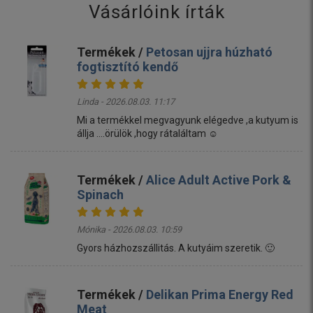
Vásárlóink írták
Termékek /
Petosan ujjra húzható
fogtisztító kendő
Linda - 2026.08.03. 11:17
Mi a termékkel megvagyunk elégedve ,a kutyum is
állja ....örülök ,hogy rátaláltam ☺️
Termékek /
Alice Adult Active Pork &
Spinach
Mónika - 2026.08.03. 10:59
Gyors házhozszállitás. A kutyáim szeretik. 🙂
Termékek /
Delikan Prima Energy Red
Meat