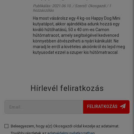
Publikálás: 2021.06.10. / Szerző:
Okosgazdi
/ 1
hozzászólás
Ha most vásárolsz egy 4 kg-os Happy Dog Mini
kutyatápot, akkor ajándékba adunk hozzá egy
kiváló hűtőhatású, 50 x 40 cm-es Camon
hűtőmatracot, amely segítségével kedvenced
könnyebben átvészelheti a nyári kánikulát. Ne
maradj le erről a kivételes akciónkról és lepd meg
kutyusodat ezzel a szuper kis hűtőmatraccal.
Hírlevél feliratkozás
FELIRATKOZÁS
Beleegyezem, hogy a(z) Okosgazdi oldal kezelje az adataimat.
További részletek az
adatvédelmi nyilatkozatban
.