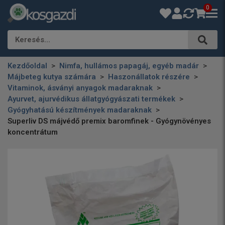
0
Keresés…
Kezdőoldal
Nimfa, hullámos papagáj, egyéb madár
Májbeteg kutya számára
Haszonállatok részére
Vitaminok, ásványi anyagok madaraknak
Ayurvet, ajurvédikus állatgyógyászati termékek
Gyógyhatású készítmények madaraknak
Superliv DS májvédő premix baromfinek - Gyógynövényes
koncentrátum