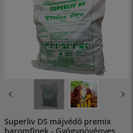
Superliv DS májvédő premix
baromfinek - Gyógynövényes