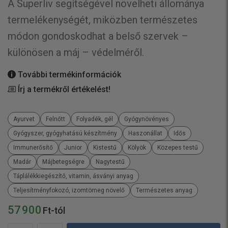
A Superliv segítségével növelheti állománya
termelékenységét, miközben természetes
módon gondoskodhat a belső szervek –
különösen a máj – védelméről.
További termékinformációk
Írj a termékről értékelést!
Ayurvet
Felnőtt
Folyadék, gél
Gyógynövényes
Gyógyszer, gyógyhatású készítmény
Haszonállat
Idős
Immunerősítő
Junior
Kistestű
Kölyök
Közepes testű
Madár
Májbetegségre
Nagytestű
Táplálékkiegészítő, vitamin, ásványi anyag
Teljesítményfokozó, izomtömeg növelő
Természetes anyag
57 900
Ft-tól