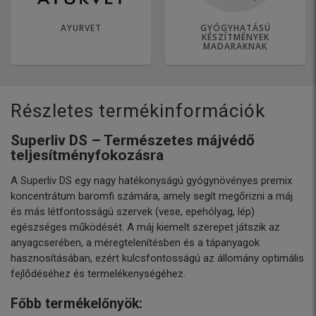
AYURVET
GYÓGYHATÁSÚ
KÉSZÍTMÉNYEK
MADARAKNAK
Részletes termékinformációk
Superliv DS – Természetes májvédő
teljesítményfokozásra
A Superliv DS egy nagy hatékonyságú gyógynövényes premix
koncentrátum baromfi számára, amely segít megőrizni a máj
és más létfontosságú szervek (vese, epehólyag, lép)
egészséges működését. A máj kiemelt szerepet játszik az
anyagcserében, a méregtelenítésben és a tápanyagok
hasznosításában, ezért kulcsfontosságú az állomány optimális
fejlődéséhez és termelékenységéhez.
Főbb termékelőnyök: