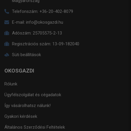
Magyarország
Telefonszám:
+36-20-402-8079
E-mail:
info@okosgazdi.hu
Adószám:
25705575-2-13
Regisztrációs szám:
13-09-182040
Süti beállítások
OKOSGAZDI
Rólunk
Ügyfélszolgálat és cégadatok
Így vásárolhatsz nálunk!
Gyakori kérdések
Általános Szerződési Feltételek