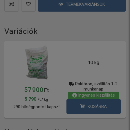
TERMÉKVARIÁNSOK
Variációk
10 kg
Raktáron, szállítás 1-2
57 900
munkanap
Ft
Ingyenes kiszállítás
5 790
Ft / kg
KOSÁRBA
290 hűségpontot kapsz!