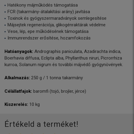
Hatékony májműködés támogatása
FCR (takarmány-átalakítási arány) javítása
Toxinok és gyógyszermaradványok semlegesítése
Májsejtek regenerációja, glikogénraktárak védelme
Vese, lép, epe működésének támogatása
Immunrendszer erősítése, hozamfokozás
Hatóanyagok:
Andrographis paniculata, Azadirachta indica,
Boerhavia diffusa, Eclipta alba, Phyllanthus niruri, Picrorrhiza
kurroa, Solanum nigrum és további májvédő gyógynövények.
Alkalmazás:
250 g / 1 tonna takarmány
Célállatfajok:
baromfi (tojó, brojler, jérce)
Kiszerelés:
10 kg
Értékeld a terméket!