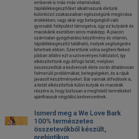
emberek is más-más vitaminokat,
táplálékkiegészítőket alkalmazunk életünk
különböző szakaszaiban egészségünk megóvása
érdekében, vagy akár egy betegségből való
gyorsabb felépülést támogatva, úgy ez kutyáink és
macskáink esetében sincs másképp. A piacon
számtalan gyógyhatású készítmény és vitamin,
táplálékkiegészítő található, melyek segítségedre
lehetnek ebben. Szerettünk volna segíteni Neked
jobban átlátni ezt a szövevényes hálózatot, így
elkészítettünk egy átfogó listát, melyben
összeszedtük a kedvencek élete során általánosan
felmerülő problémákat, betegségeket, és a rájuk
javasolt készítményeket. Bár vannak átfedések is,
a listát elkészítettük külön kutyák és macskák
részére is, hogy biztosan a megfelelő termékeket
ajánlhassuk négylábú kedvencednek.
Ismerd meg a We Love Bark
100% természetes
összetevőkből készült,
prebiotikus