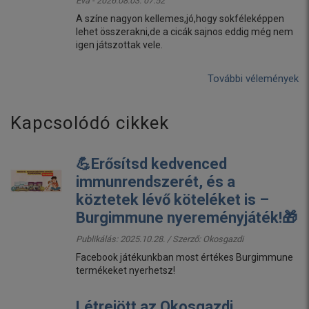
Éva - 2026.08.03. 07:52
A színe nagyon kellemes,jó,hogy sokféleképpen
lehet összerakni,de a cicák sajnos eddig még nem
igen játszottak vele.
További vélemények
Kapcsolódó cikkek
💪Erősítsd kedvenced
immunrendszerét, és a
köztetek lévő köteléket is –
Burgimmune nyereményjáték!🎁
Publikálás: 2025.10.28. / Szerző:
Okosgazdi
Facebook játékunkban most értékes Burgimmune
termékeket nyerhetsz!
Létrejött az Okosgazdi