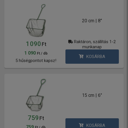
20 cm | 8"
Raktáron, szállítás 1-2
1 090
Ft
munkanap
1 090
Ft / db
KOSÁRBA
5 hűségpontot kapsz!
15 cm | 6"
759
Ft
KOSÁRBA
759
Ft / db