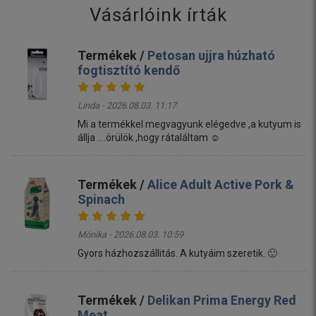
Vásárlóink írták
Termékek /
Petosan ujjra húzható
fogtisztító kendő
Linda - 2026.08.03. 11:17
Mi a termékkel megvagyunk elégedve ,a kutyum is
állja ....örülök ,hogy rátaláltam ☺️
Termékek /
Alice Adult Active Pork &
Spinach
Mónika - 2026.08.03. 10:59
Gyors házhozszállitás. A kutyáim szeretik. 🙂
Termékek /
Delikan Prima Energy Red
Meat