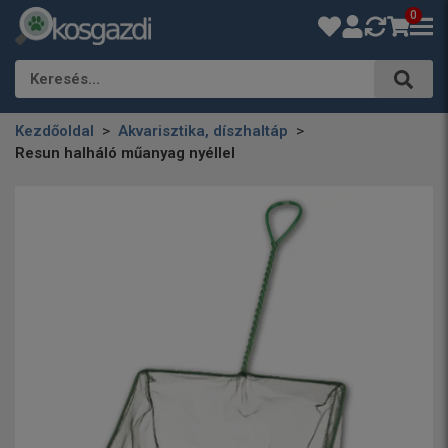
0
Keresés…
Kezdőoldal
Akvarisztika, díszhaltáp
Resun halháló műanyag nyéllel