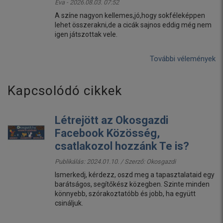
Éva - 2026.08.03. 07:52
A színe nagyon kellemes,jó,hogy sokféleképpen
lehet összerakni,de a cicák sajnos eddig még nem
igen játszottak vele.
További vélemények
Kapcsolódó cikkek
Létrejött az Okosgazdi
Facebook Közösség,
csatlakozol hozzánk Te is?
Publikálás: 2024.01.10. / Szerző:
Okosgazdi
Ismerkedj, kérdezz, oszd meg a tapasztalataid egy
barátságos, segítőkész közegben. Szinte minden
könnyebb, szórakoztatóbb és jobb, ha együtt
csináljuk.