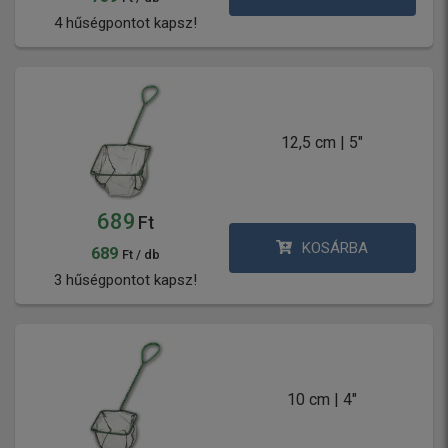
4 hűségpontot kapsz!
12,5 cm | 5"
689
Ft
KOSÁRBA
689
Ft / db
3 hűségpontot kapsz!
10 cm | 4"