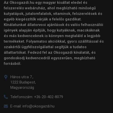
Az Okosgazdi.hu egy magyar kisállat eledel és
felszerelés webáruház, ahol megbízható minőségű
kutyatápok, jutalomfalatok, vitaminok, felszerelések és
egyéb kiegészítők várják a felelős gazdikat.
Kínálatunkat állatorvosi ajánlások és valós felhasználói
igények alapján építjük, hogy kutyáknak, macskáknak
és más kedvenceknek is könnyen megtaláld a legjobb
termékeket. Folyamatos akciókkal, gyors szállítással és
szakértői ügyfélszolgálattal segítjük a tudatos
állattartókat. Fedezd fel az Okosgazdi kínálatát, és
gondoskodj kedvencedről egyszerűen, megbízható
forrásból.
Háros utca 7.,
1222 Budapest,
Magyarország
Telefonszám:
+36-20-402-8079
E-mail:
info@okosgazdi.hu