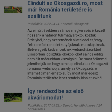
Elindult az Okosgazdi.ro, most
már Románia területére is
szállítunk
Publikálás: 2022.04.14. / Szerző:
Okosgazdi
Az elmúlt években számos megkeresés érkezett
hozzánk a határon túli magyaroktól, köztük
Erdélyből, hogy szeretnének állateledel és/vagy
felszerelést rendelni kutyájuknak, macskájuknak,
illetve egyéb kedvenceiknek webáruházunkból.
Elsősorban logisztikai okokból őket sajnos eddig
nem állt módunkban kiszolgálni. De most örömmel
jelenthetjük be, hogy a minap elindult az Okosgazdi
romániai webshopja, amely az Okosgazdi.ro
Internet címen érhető el. Így most már egész
Románia területére lehet rendelni kínálatunkból.
Így rendezd be az első
akváriumodat!
Publikálás: 2017.05.22. / Szerző:
Horváth Andrea
/ 24
hozzászólás