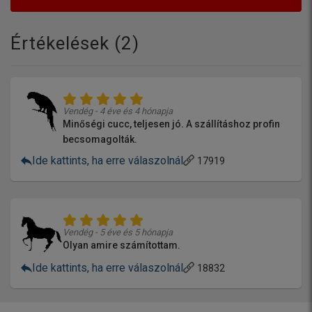
Értékelések (
2
)
Vendég - 4 éve és 4 hónapja
Minőségi cucc, teljesen jó. A szállításhoz profin
becsomagolták.
Ide kattints, ha erre válaszolnál
17919
Vendég - 5 éve és 5 hónapja
Olyan amire számítottam.
Ide kattints, ha erre válaszolnál
18832