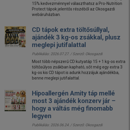
15% kedvezménnyel választhatsz a Pro-Nutrition
Protect tápok jelentős részéből az Okosgazdi
webáruházban.
CD tápok extra töltősúllyal,
ajándék 3 kg-os zsákkal, plusz
meglepi jutifalattal
Publikálás: 2026.07.27. / Szerző:
Okosgazdi
Most több népszerű CD kutyatáp 15 + 1 kg-os extra
töltősúlyos zsákban kapható, sőt még egy extra 3
kg-os kis CD tápot is adunk hozzájuk ajándékba,
benne meglepi jutifalattal.
Hipoallergén Amity táp mellé
most 3 ajándék konzerv jár –
hogy a váltás még finomabb
legyen
Publikálás: 2026.06.24. / Szerző:
Okosgazdi