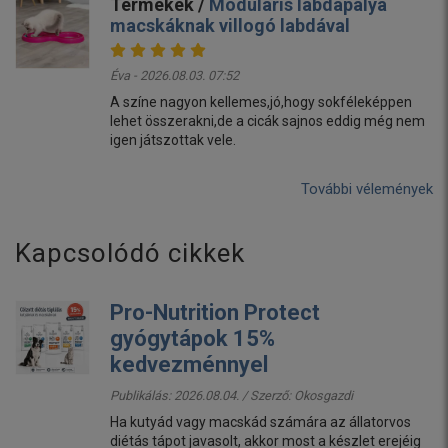
Termékek /
Moduláris labdapálya
macskáknak villogó labdával
Éva - 2026.08.03. 07:52
A színe nagyon kellemes,jó,hogy sokféleképpen
lehet összerakni,de a cicák sajnos eddig még nem
igen játszottak vele.
További vélemények
Kapcsolódó cikkek
Pro-Nutrition Protect
gyógytápok 15%
kedvezménnyel
Publikálás: 2026.08.04. / Szerző:
Okosgazdi
Ha kutyád vagy macskád számára az állatorvos
diétás tápot javasolt, akkor most a készlet erejéig