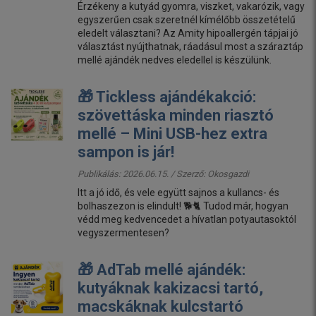
Érzékeny a kutyád gyomra, viszket, vakarózik, vagy
egyszerűen csak szeretnél kímélőbb összetételű
eledelt választani? Az Amity hipoallergén tápjai jó
választást nyújthatnak, ráadásul most a száraztáp
mellé ajándék nedves eledellel is készülünk.
🎁 Tickless ajándékakció:
szövettáska minden riasztó
mellé – Mini USB-hez extra
sampon is jár!
Publikálás: 2026.06.15. / Szerző:
Okosgazdi
Itt a jó idő, és vele együtt sajnos a kullancs- és
bolhaszezon is elindult! 🐕🐈 Tudod már, hogyan
védd meg kedvencedet a hívatlan potyautasoktól
vegyszermentesen?
🎁 AdTab mellé ajándék:
kutyáknak kakizacsi tartó,
macskáknak kulcstartó