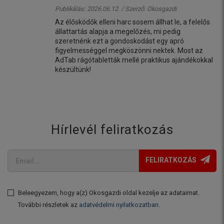
Publikálás: 2026.06.12. / Szerző:
Okosgazdi
Az élősködők elleni harc sosem állhat le, a felelős
állattartás alapja a megelőzés, mi pedig
szeretnénk ezt a gondoskodást egy apró
figyelmességgel megköszönni nektek. Most az
AdTab rágótabletták mellé praktikus ajándékokkal
készültünk!
Hírlevél feliratkozás
FELIRATKOZÁS
Beleegyezem, hogy a(z) Okosgazdi oldal kezelje az adataimat.
További részletek az
adatvédelmi nyilatkozatban
.