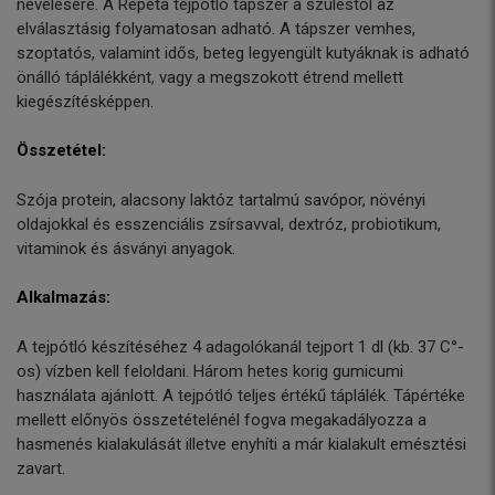
nevelésére. A Repeta tejpótló tápszer a szüléstől az
elválasztásig folyamatosan adható. A tápszer vemhes,
szoptatós, valamint idős, beteg legyengült kutyáknak is adható
önálló táplálékként, vagy a megszokott étrend mellett
kiegészítésképpen.
Összetétel:
Szója protein, alacsony laktóz tartalmú savópor, növényi
oldajokkal és esszenciális zsírsavval, dextróz, probiotikum,
vitaminok és ásványi anyagok.
Alkalmazás:
A tejpótló készítéséhez 4 adagolókanál tejport 1 dl (kb. 37 C°-
os) vízben kell feloldani. Három hetes korig gumicumi
használata ajánlott. A tejpótló teljes értékű táplálék. Tápértéke
mellett előnyös összetételénél fogva megakadályozza a
hasmenés kialakulását illetve enyhíti a már kialakult emésztési
zavart.