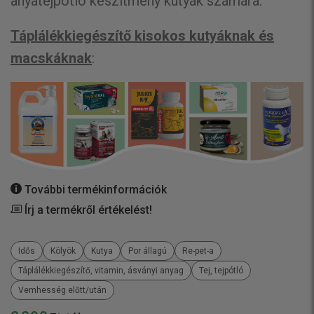
anyatejpótló készítmény kutyák számára.
Táplálékkiegészítő kisokos kutyáknak és
macskáknak
:
További termékinformációk
Írj a termékről értékelést!
Idős
Kölyök
Kutya
Por állagú
Re-pet-a
Táplálékkiegészítő, vitamin, ásványi anyag
Tej, tejpótló
Vemhesség előtt/után