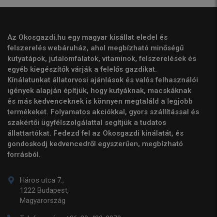
Az Okosgazdi.hu egy magyar kisállat eledel és
felszerelés webáruház, ahol megbízható minőségű
kutyatápok, jutalomfalatok, vitaminok, felszerelések és
egyéb kiegészítők várják a felelős gazdikat.
Kínálatunkat állatorvosi ajánlások és valós felhasználói
igények alapján építjük, hogy kutyáknak, macskáknak
és más kedvenceknek is könnyen megtaláld a legjobb
termékeket. Folyamatos akciókkal, gyors szállítással és
szakértői ügyfélszolgálattal segítjük a tudatos
állattartókat. Fedezd fel az Okosgazdi kínálatát, és
gondoskodj kedvencedről egyszerűen, megbízható
forrásból.
Háros utca 7.,
1222 Budapest,
Magyarország