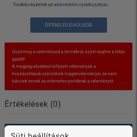
További részletek az
adatvédelmi nyilatkozatban
.
ÉRTÉKELÉS ELKÜLDÉSE
Oszd meg a véleményed a termékről, ezzel segítve a többi
gazdit!
A megjegyzésekben kifejtett vélemények a
hozzászólások szerzőinek magánvéleményei, és nem
tükrözik ennek az internetes portálnak a véleményét.
Értékelések (
0
)
Még nincsenek hozzászólások. Légy te az első!
Süti beállítások