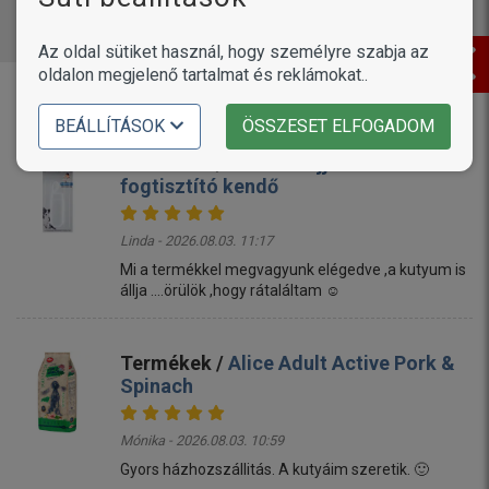
Az oldal sütiket használ, hogy személyre szabja az
oldalon megjelenő tartalmat és reklámokat..
Vásárlóink írták
BEÁLLÍTÁSOK
ÖSSZESET ELFOGADOM
Termékek /
Petosan ujjra húzható
fogtisztító kendő
Linda - 2026.08.03. 11:17
Mi a termékkel megvagyunk elégedve ,a kutyum is
állja ....örülök ,hogy rátaláltam ☺️
Termékek /
Alice Adult Active Pork &
Spinach
Mónika - 2026.08.03. 10:59
Gyors házhozszállitás. A kutyáim szeretik. 🙂