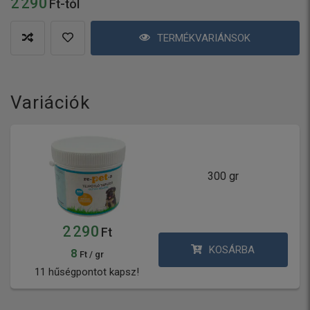
2 290
Ft-tól
TERMÉKVARIÁNSOK
Variációk
300 gr
2 290
Ft
KOSÁRBA
8
Ft / gr
11 hűségpontot kapsz!