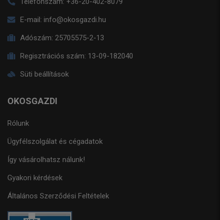
Telefonszám:
+36-20-402-8079
E-mail:
info@okosgazdi.hu
Adószám:
25705575-2-13
Regisztrációs szám:
13-09-182040
Süti beállítások
OKOSGAZDI
Rólunk
Ügyfélszolgálat és cégadatok
Így vásárolhatsz nálunk!
Gyakori kérdések
Általános Szerződési Feltételek