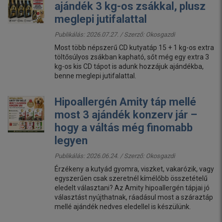
ajándék 3 kg-os zsákkal, plusz
meglepi jutifalattal
Publikálás: 2026.07.27. / Szerző:
Okosgazdi
Most több népszerű CD kutyatáp 15 + 1 kg-os extra
töltősúlyos zsákban kapható, sőt még egy extra 3
kg-os kis CD tápot is adunk hozzájuk ajándékba,
benne meglepi jutifalattal.
Hipoallergén Amity táp mellé
most 3 ajándék konzerv jár –
hogy a váltás még finomabb
legyen
Publikálás: 2026.06.24. / Szerző:
Okosgazdi
Érzékeny a kutyád gyomra, viszket, vakarózik, vagy
egyszerűen csak szeretnél kímélőbb összetételű
eledelt választani? Az Amity hipoallergén tápjai jó
választást nyújthatnak, ráadásul most a száraztáp
mellé ajándék nedves eledellel is készülünk.