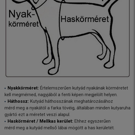
Nyakkörméret:
Értelemszerűen kutyád nyakának körméretet
kell megmérned, nagyjából a fenti képen megjelölt helyen.
Háthossz:
Kutyád háthosszának meghatározásához
mérd meg a nyakától a farka tövéig, általában minden kutyaruha
gyártó ezt a méretet veszi alapul.
Haskörméret / Mellkas kerület:
Ehhez egyszerűen
mérd meg a kutyád mellső lábai mögött a has kerületét.