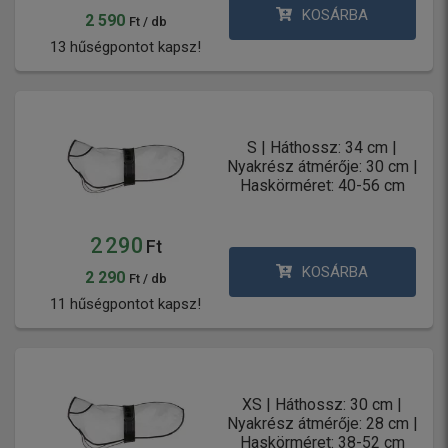
KOSÁRBA
2 590
Ft / db
13 hűségpontot kapsz!
S | Háthossz: 34 cm |
Nyakrész átmérője: 30 cm |
Haskörméret: 40-56 cm
2 290
Ft
KOSÁRBA
2 290
Ft / db
11 hűségpontot kapsz!
XS | Háthossz: 30 cm |
Nyakrész átmérője: 28 cm |
Haskörméret: 38-52 cm