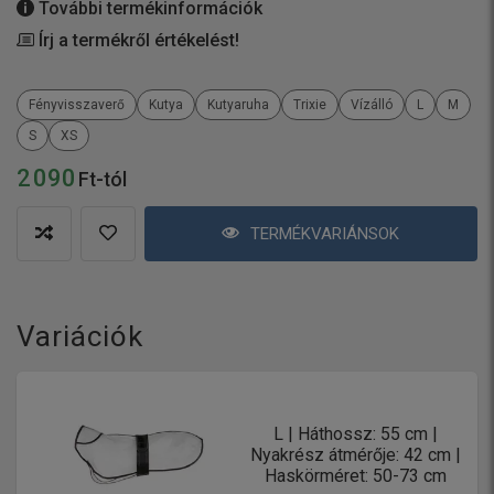
További termékinformációk
Írj a termékről értékelést!
Fényvisszaverő
Kutya
Kutyaruha
Trixie
Vízálló
L
M
S
XS
2 090
Ft-tól
TERMÉKVARIÁNSOK
Variációk
L | Háthossz: 55 cm |
Nyakrész átmérője: 42 cm |
Haskörméret: 50-73 cm