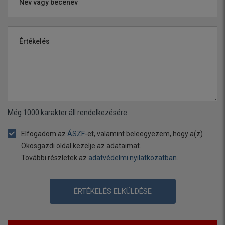
Név vagy becenév
Értékelés
Még
1000
karakter áll rendelkezésére
Elfogadom az
ÁSZF
-et, valamint beleegyezem, hogy a(z)
Okosgazdi oldal kezelje az adataimat.
További részletek az
adatvédelmi nyilatkozatban
.
ÉRTÉKELÉS ELKÜLDÉSE