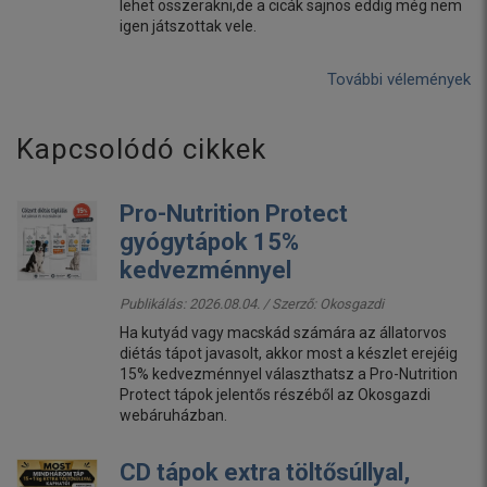
lehet összerakni,de a cicák sajnos eddig még nem
igen játszottak vele.
További vélemények
Kapcsolódó cikkek
Pro-Nutrition Protect
gyógytápok 15%
kedvezménnyel
Publikálás: 2026.08.04. / Szerző:
Okosgazdi
Ha kutyád vagy macskád számára az állatorvos
diétás tápot javasolt, akkor most a készlet erejéig
15% kedvezménnyel választhatsz a Pro-Nutrition
Protect tápok jelentős részéből az Okosgazdi
webáruházban.
CD tápok extra töltősúllyal,