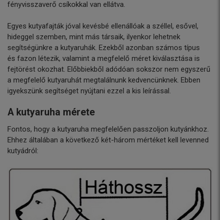
fényvisszaverő csíkokkal van ellátva.
Egyes kutyafajták jóval kevésbé ellenállóak a széllel, esővel,
hideggel szemben, mint más társaik, ilyenkor lehetnek
segítségünkre a kutyaruhák. Ezekből azonban számos típus
és fazon létezik, valamint a megfelelő méret kiválasztása is
fejtörést okozhat. Előbbiekből adódóan sokszor nem egyszerű
a megfelelő kutyaruhát megtalálnunk kedvencünknek. Ebben
igyekszünk segítséget nyújtani ezzel a kis leírással.
A kutyaruha mérete
Fontos, hogy a kutyaruha megfelelően passzoljon kutyánkhoz.
Ehhez általában a következő két-három mértéket kell levenned
kutyádról: