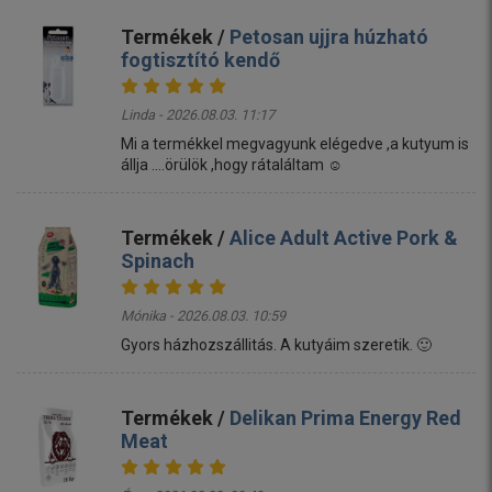
Termékek /
Petosan ujjra húzható
fogtisztító kendő
Linda - 2026.08.03. 11:17
Mi a termékkel megvagyunk elégedve ,a kutyum is
állja ....örülök ,hogy rátaláltam ☺️
Termékek /
Alice Adult Active Pork &
Spinach
Mónika - 2026.08.03. 10:59
Gyors házhozszállitás. A kutyáim szeretik. 🙂
Termékek /
Delikan Prima Energy Red
Meat