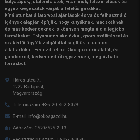
kutyatápok, jutalomfalatok, vitaminok, felszerelések és
egyéb kiegészítők várják a felelős gazdikat.
Kínálatunkat állatorvosi ajánlások és valós felhasználói
igények alapján építjük, hogy kutyáknak, macskáknak
és más kedvenceknek is könnyen megtaláld a legjobb
termékeket. Folyamatos akciókkal, gyors szállítással és
szakértői ügyfélszolgálattal segítjük a tudatos
állattartókat. Fedezd fel az Okosgazdi kínálatát, és
gondoskodj kedvencedről egyszerűen, megbízható
forrásból.
Háros utca 7.,
1222 Budapest,
Magyarország
Telefonszám:
+36-20-402-8079
E-mail:
info@okosgazdi.hu
Adószám:
25705575-2-13
Regisztrációs szám:
13-09-182040