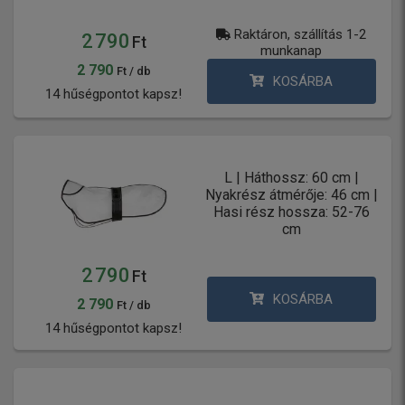
Raktáron, szállítás 1-2
2 790
Ft
munkanap
2 790
Ft / db
KOSÁRBA
14 hűségpontot kapsz!
L | Háthossz: 60 cm |
Nyakrész átmérője: 46 cm |
Hasi rész hossza: 52-76
cm
2 790
Ft
KOSÁRBA
2 790
Ft / db
14 hűségpontot kapsz!