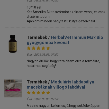
Éva - 2026.08.03. 09:49
10/10 es!
Két Amerika Akita számára szoktam venni, és csak
dicsérni tudom!
Ajánlom minden nagytestű kutya gazdiknak!
Termékek /
HerbalVet Immun Max Bio
gyógygomba kivonat
Éva - 2026.08.03. 07:52
Nagyon örülök, hogy rátaláltam erre a termékre,
hatalmas segítség!
Termékek /
Moduláris labdapálya
macskáknak villogó labdával
Éva - 2026.08.03. 07:52
A színe nagyon kellemes,jó,hogy sokféleképpen