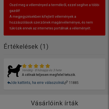
Oszd meg a véleményed a termékről, ezzel segítve a többi
gazdit!
A megjegyzésekben kifejtett vélemények a
hozzászólások szerzőinek magánvéleményei, és nem
tükrözik ennek az internetes portálnak a véleményét.
Értékelések (
1
)
Vendég - 8 hónapja és 3 hete
A célnak teljesen megfelel tetszik.
Ide kattints, ha erre válaszolnál
11885
Vásárlóink írták