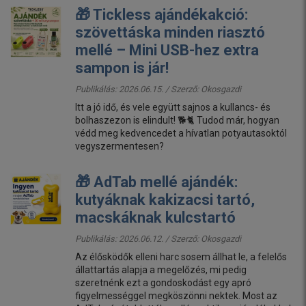
🎁 Tickless ajándékakció:
szövettáska minden riasztó
mellé – Mini USB-hez extra
sampon is jár!
Publikálás: 2026.06.15. / Szerző:
Okosgazdi
Itt a jó idő, és vele együtt sajnos a kullancs- és
bolhaszezon is elindult! 🐕🐈 Tudod már, hogyan
védd meg kedvencedet a hívatlan potyautasoktól
vegyszermentesen?
🎁 AdTab mellé ajándék:
kutyáknak kakizacsi tartó,
macskáknak kulcstartó
Publikálás: 2026.06.12. / Szerző:
Okosgazdi
Az élősködők elleni harc sosem állhat le, a felelős
állattartás alapja a megelőzés, mi pedig
szeretnénk ezt a gondoskodást egy apró
figyelmességgel megköszönni nektek. Most az