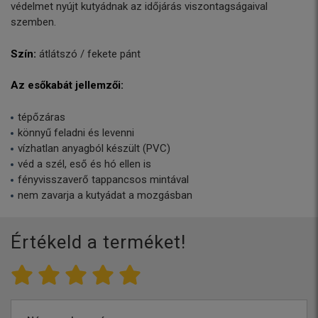
védelmet nyújt kutyádnak az időjárás viszontagságaival
szemben.
Szín:
átlátszó / fekete pánt
Az esőkabát jellemzői:
tépőzáras
könnyű feladni és levenni
vízhatlan anyagból készült (PVC)
véd a szél, eső és hó ellen is
fényvisszaverő tappancsos mintával
nem zavarja a kutyádat a mozgásban
Értékeld a terméket!