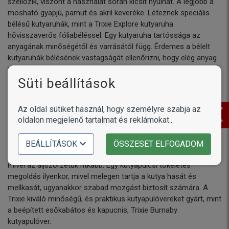
szellőzik, viszont a használat során kicsit nyúlhat. A legjobb a
mosható gyapjú, pamut és akril keveréke. Léteznek speciális
bélésű kutyaruhák, mint a Trixie Explore kutyaruha
hővisszaverős fóliabéléssel. Egy kutyaruha tartóssága az
anyagának minőségétől és varrásától függ. Érdemes a bélelt
kutyaruhák bélésének vastagságát ellenőrizni, hogy elég anyag
van-e benne.
Süti beállítások
Kutyapulóver
Az oldal sütiket használ, hogy személyre szabja az
A rövid szőrzettel rendelkező kutyák (Pincher, rövidszőrű
oldalon megjelenő tartalmat és reklámokat..
tacskó, csivava) nem szeretik a hideg időjárást. A
kölyökkutyákon már ősszel megfigyelhető, hogy érzékenyebbek
a hideggel szemben. Még a hosszúszőrű kutyák, mint a Shih
BEÁLLÍTÁSOK
ÖSSZESET ELFOGADOM
Tzu vagy a pomerániai törpespicc, is igényelhetnek kutyaruhát,
mivel az aljszőrzetük ritkább. Egy kutyapulcsi tökéletes
megoldás ilyenkor, mivel melegen tartja a kutya hasát és
mellkasát, ugyanakkor szabad mozgást biztosít számára. A
Trixie kiváló minőségű, és praktikus kutyapulóvereket gyárt, mint
a beépített esőkabátos és kapucnis, Trixie Burnaby
kutyapulóver.