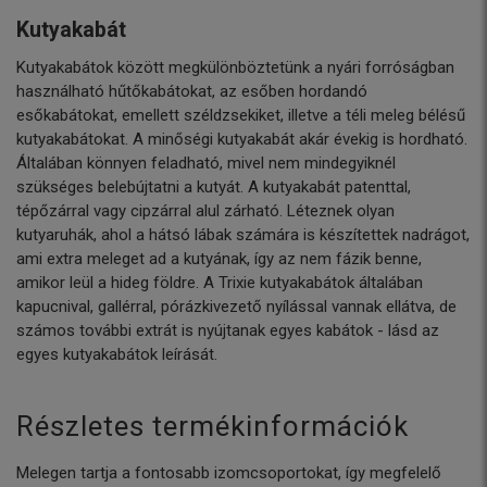
Kutyakabát
Kutyakabátok között megkülönböztetünk a nyári forróságban
használható hűtőkabátokat, az esőben hordandó
esőkabátokat, emellett széldzsekiket, illetve a téli meleg bélésű
kutyakabátokat. A minőségi kutyakabát akár évekig is hordható.
Általában könnyen feladható, mivel nem mindegyiknél
szükséges belebújtatni a kutyát. A kutyakabát patenttal,
tépőzárral vagy cipzárral alul zárható. Léteznek olyan
kutyaruhák, ahol a hátsó lábak számára is készítettek nadrágot,
ami extra meleget ad a kutyának, így az nem fázik benne,
amikor leül a hideg földre. A Trixie kutyakabátok általában
kapucnival, gallérral, pórázkivezető nyílással vannak ellátva, de
számos további extrát is nyújtanak egyes kabátok - lásd az
egyes kutyakabátok leírását.
Részletes termékinformációk
Melegen tartja a fontosabb izomcsoportokat, így megfelelő