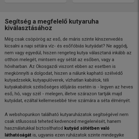
Segítség a megfelelő kutyaruha
kiválasztásához
Még csak csöpörög az eső, de máris szinte kínszenvedés
kicsalni a napi sétára víz- és esőfóbiás kutyádat? Ne aggódj,
nem vagy egyedül, hiszen rengeteg kutya választaná inkább az
otthon melegét, mintsem egy sétát az esőben, vagy a
hóviharban. Az Okosgazdi viszont ebben az esetben is
megkönnyíti a dolgodat, hiszen a nálunk kapható szélvédő
kutyadzsekik, kutyapulóverek, vízhatlan kabátok, téli
kutyakabátok szélsőséges időjárás esetén is - legyen az heves
eső, hó, vagy szél - melegen, illetve szárazon tartják majd
kutyádat, ezáltal kellemesebbé téve számára a séta élményét.
A webshopunkon található kutyaruházatok segítségével nem
csak stílusossá teheted kedvenced megjelenését, hanem
használatukkal biztosíthatod
kutyád sötétben való
láthatóságát
is, ugyanis ezen ruházatok szinte mindegyike