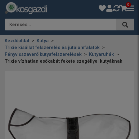
0
Keresés…
Kezdőoldal
Kutya
Trixie kisállat felszerelés és jutalomfalatok
Fényvisszaverő kutyafelszerelések
Kutyaruhák
Trixie vízhatlan esőkabát fekete szegéllyel kutyáknak