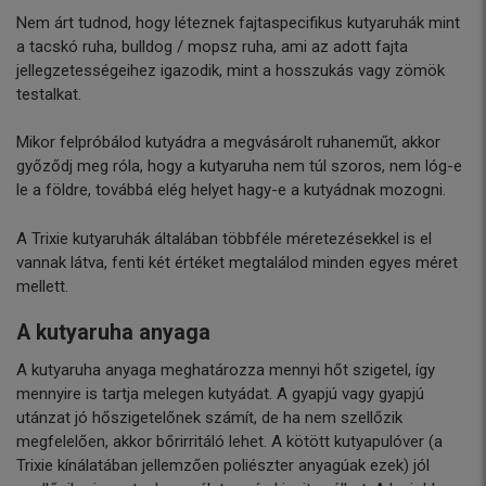
Nem árt tudnod, hogy léteznek fajtaspecifikus kutyaruhák mint
a tacskó ruha, bulldog / mopsz ruha, ami az adott fajta
jellegzetességeihez igazodik, mint a hosszukás vagy zömök
testalkat.
Mikor felpróbálod kutyádra a megvásárolt ruhaneműt, akkor
győződj meg róla, hogy a kutyaruha nem túl szoros, nem lóg-e
le a földre, továbbá elég helyet hagy-e a kutyádnak mozogni.
A Trixie kutyaruhák általában többféle méretezésekkel is el
vannak látva, fenti két értéket megtalálod minden egyes méret
mellett.
A kutyaruha anyaga
A kutyaruha anyaga meghatározza mennyi hőt szigetel, így
mennyire is tartja melegen kutyádat. A gyapjú vagy gyapjú
utánzat jó hőszigetelőnek számít, de ha nem szellőzik
megfelelően, akkor bőrirritáló lehet. A kötött kutyapulóver (a
Trixie kínálatában jellemzően poliészter anyagúak ezek) jól