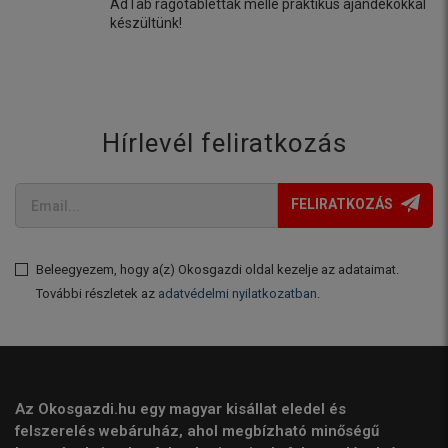
AdTab rágótabletták mellé praktikus ajándékokkal
készültünk!
Hírlevél feliratkozás
FELIRATKOZÁS
Beleegyezem, hogy a(z) Okosgazdi oldal kezelje az adataimat.
További részletek az
adatvédelmi nyilatkozatban
.
Az Okosgazdi.hu egy magyar kisállat eledel és
felszerelés webáruház, ahol megbízható minőségű