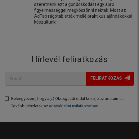
szeretnénk ezt a gondoskodást egy apró
figyelmességgel megköszönni nektek. Most az
AdTab rágótabletták mellé praktikus ajándékokkal
készültünk!
Hírlevél feliratkozás
FELIRATKOZÁS
Beleegyezem, hogy a(z) Okosgazdi oldal kezelje az adataimat.
További részletek az
adatvédelmi nyilatkozatban
.