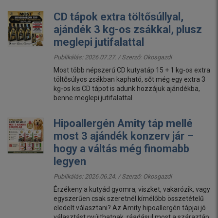
CD tápok extra töltősúllyal,
ajándék 3 kg-os zsákkal, plusz
meglepi jutifalattal
Publikálás: 2026.07.27. / Szerző:
Okosgazdi
Most több népszerű CD kutyatáp 15 + 1 kg-os extra
töltősúlyos zsákban kapható, sőt még egy extra 3
kg-os kis CD tápot is adunk hozzájuk ajándékba,
benne meglepi jutifalattal.
Hipoallergén Amity táp mellé
most 3 ajándék konzerv jár –
hogy a váltás még finomabb
legyen
Publikálás: 2026.06.24. / Szerző:
Okosgazdi
Érzékeny a kutyád gyomra, viszket, vakarózik, vagy
egyszerűen csak szeretnél kímélőbb összetételű
eledelt választani? Az Amity hipoallergén tápjai jó
választást nyújthatnak, ráadásul most a száraztáp