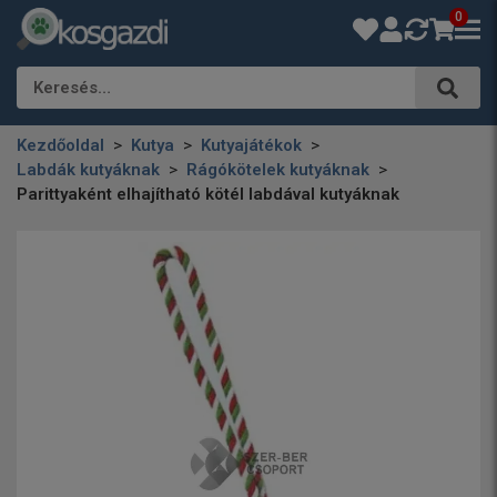
0
Keresés…
Kezdőoldal
Kutya
Kutyajátékok
Labdák kutyáknak
Rágókötelek kutyáknak
Parittyaként elhajítható kötél labdával kutyáknak