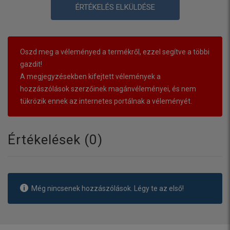
ÉRTÉKELÉS ELKÜLDÉSE
Oszd meg a véleményed a termékről, ezzel segítve a többi
gazdit!
A megjegyzésekben kifejtett vélemények a
hozzászólások szerzőinek magánvéleményei, és nem
tükrözik ennek az internetes portálnak a véleményét.
Értékelések (
0
)
Még nincsenek hozzászólások. Légy te az első!