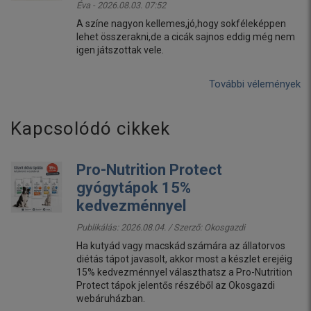
Éva - 2026.08.03. 07:52
A színe nagyon kellemes,jó,hogy sokféleképpen
lehet összerakni,de a cicák sajnos eddig még nem
igen játszottak vele.
További vélemények
Kapcsolódó cikkek
Pro-Nutrition Protect
gyógytápok 15%
kedvezménnyel
Publikálás: 2026.08.04. / Szerző:
Okosgazdi
Ha kutyád vagy macskád számára az állatorvos
diétás tápot javasolt, akkor most a készlet erejéig
15% kedvezménnyel választhatsz a Pro-Nutrition
Protect tápok jelentős részéből az Okosgazdi
webáruházban.