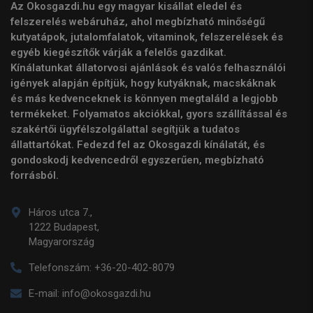
Az Okosgazdi.hu egy magyar kisállat eledel és
felszerelés webáruház, ahol megbízható minőségű
kutyatápok, jutalomfalatok, vitaminok, felszerelések és
egyéb kiegészítők várják a felelős gazdikat.
Kínálatunkat állatorvosi ajánlások és valós felhasználói
igények alapján építjük, hogy kutyáknak, macskáknak
és más kedvenceknek is könnyen megtaláld a legjobb
termékeket. Folyamatos akciókkal, gyors szállítással és
szakértői ügyfélszolgálattal segítjük a tudatos
állattartókat. Fedezd fel az Okosgazdi kínálatát, és
gondoskodj kedvencedről egyszerűen, megbízható
forrásból.
Háros utca 7.,
1222 Budapest,
Magyarország
Telefonszám:
+36-20-402-8079
E-mail:
info@okosgazdi.hu