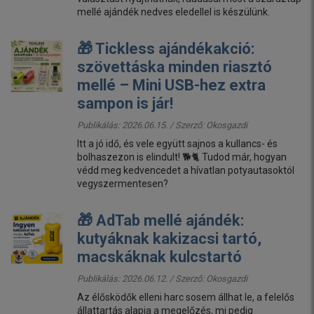
mellé ajándék nedves eledellel is készülünk.
🎁 Tickless ajándékakció:
szövettáska minden riasztó
mellé – Mini USB-hez extra
sampon is jár!
Publikálás: 2026.06.15. / Szerző:
Okosgazdi
Itt a jó idő, és vele együtt sajnos a kullancs- és
bolhaszezon is elindult! 🐕🐈 Tudod már, hogyan
védd meg kedvencedet a hívatlan potyautasoktól
vegyszermentesen?
🎁 AdTab mellé ajándék:
kutyáknak kakizacsi tartó,
macskáknak kulcstartó
Publikálás: 2026.06.12. / Szerző:
Okosgazdi
Az élősködők elleni harc sosem állhat le, a felelős
állattartás alapja a megelőzés, mi pedig