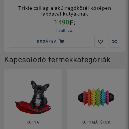
Trixie csillag alakú rágókötél középen
labdával kutyáknak
1 490
Ft
1 változat
KOSÁRBA
Kapcsolódó termékkategóriák
KUTYA
KUTYAJÁTÉKOK