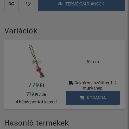
TERMÉKVARIÁNSOK
Variációk
52 cm
Raktáron, szállítás 1-2
779
Ft
munkanap
779
Ft / db
KOSÁRBA
4 hűségpontot kapsz!
Hasonló termékek