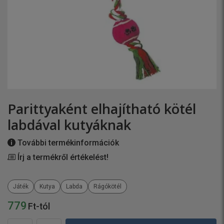
Parittyaként elhajítható kötél
labdával kutyáknak
További termékinformációk
Írj a termékről értékelést!
Játék
Kutya
Labda
Rágókötél
779
Ft-tól