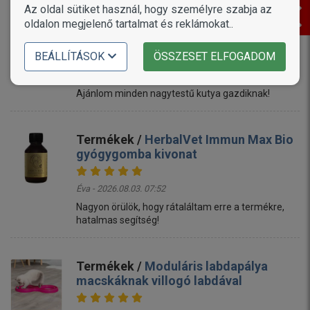
Meat
Az oldal sütiket használ, hogy személyre szabja az
oldalon megjelenő tartalmat és reklámokat..
Éva - 2026.08.03. 09:49
10/10 es!
BEÁLLÍTÁSOK
ÖSSZESET ELFOGADOM
Két Amerika Akita számára szoktam venni, és csak
dicsérni tudom!
Ajánlom minden nagytestű kutya gazdiknak!
Termékek /
HerbalVet Immun Max Bio
gyógygomba kivonat
Éva - 2026.08.03. 07:52
Nagyon örülök, hogy rátaláltam erre a termékre,
hatalmas segítség!
Termékek /
Moduláris labdapálya
macskáknak villogó labdával