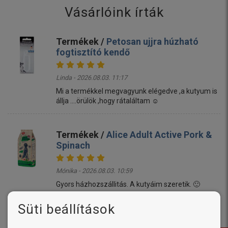
Vásárlóink írták
Termékek /
Petosan ujjra húzható
fogtisztító kendő
Linda - 2026.08.03. 11:17
Mi a termékkel megvagyunk elégedve ,a kutyum is
állja ....örülök ,hogy rátaláltam ☺️
Termékek /
Alice Adult Active Pork &
Spinach
Mónika - 2026.08.03. 10:59
Gyors házhozszállitás. A kutyáim szeretik. 🙂
Süti beállítások
Termékek /
Delikan Prima Energy Red