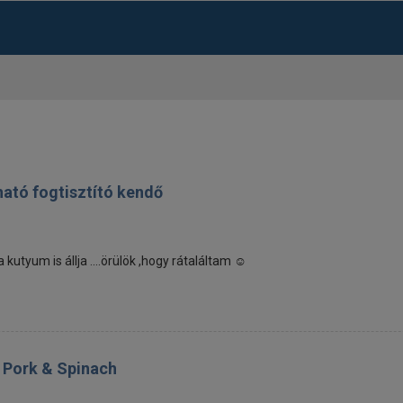
ható fogtisztító kendő
utyum is állja ....örülök ,hogy rátaláltam ☺️
e Pork & Spinach