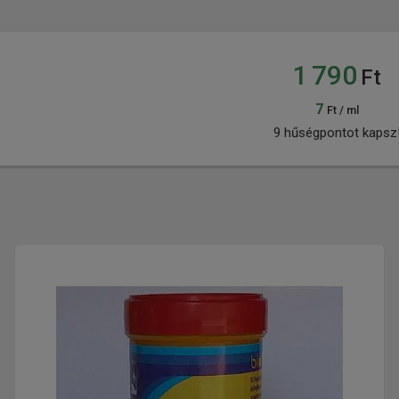
1 790
Ft
7
Ft / ml
9 hűségpontot kapsz