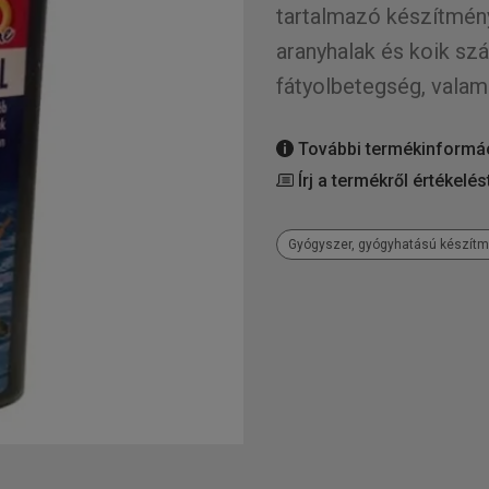
tartalmazó készítmény,
aranyhalak és koik szá
fátyolbetegség, valam
További termékinformá
Írj a termékről értékelés
Gyógyszer, gyógyhatású készít