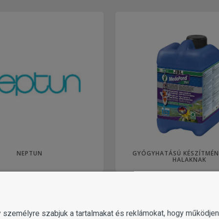
NEPTUN
GYÓGYHATÁSÚ KÉSZÍTMÉN
HALAKNAK
gy személyre szabjuk a tartalmakat és reklámokat, hogy működj