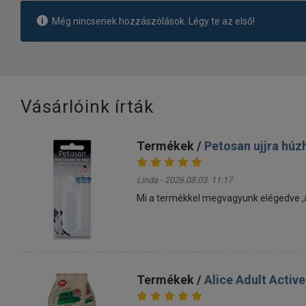
Még nincsenek hozzászólások. Légy te az első!
Vásárlóink írták
Termékek /
Petosan ujjra húz
Linda - 2026.08.03. 11:17
Mi a termékkel megvagyunk elégedve ,a k
Termékek /
Alice Adult Activ