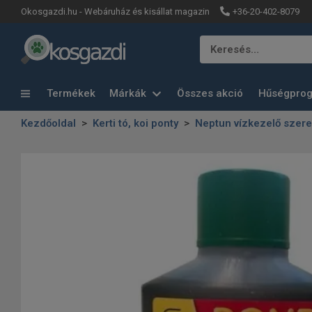
+36-20-402-8079
Okosgazdi.hu - Webáruház és kisállat magazin
Keresés…
Termékek
Márkák
Összes akció
Hűségpro
Kezdőoldal
Kerti tó, koi ponty
Neptun vízkezelő szere