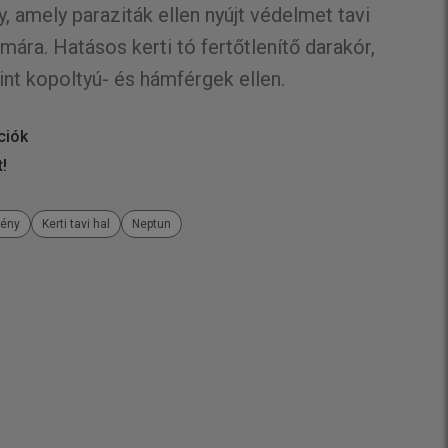
 amely paraziták ellen nyújt védelmet tavi
mára. Hatásos kerti tó fertőtlenítő darakór,
int kopoltyú- és hámférgek ellen.
ciók
t!
mény
Kerti tavi hal
Neptun