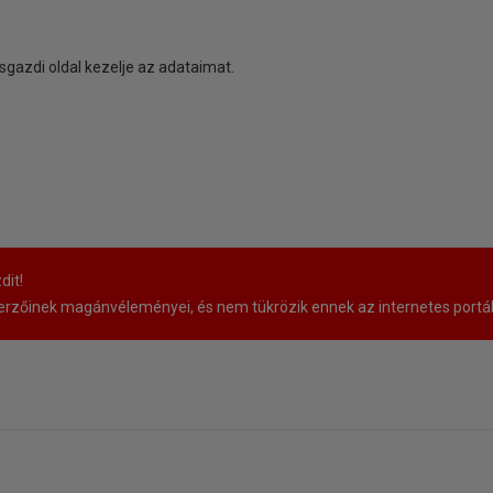
sgazdi oldal kezelje az adataimat.
dit!
rzőinek magánvéleményei, és nem tükrözik ennek az internetes portá