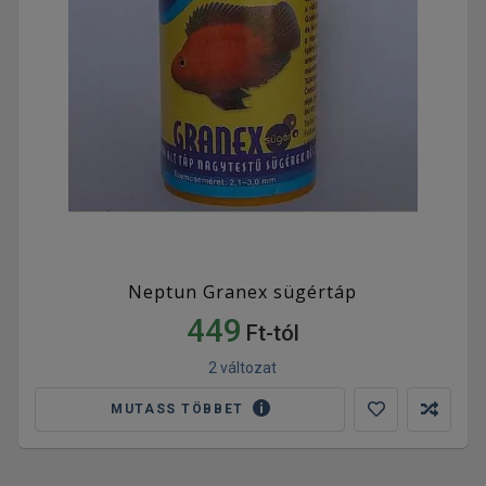
Neptun Granex sügértáp
449
Ft-tól
2 változat
MUTASS TÖBBET