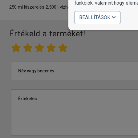
funkciók, valamint hogy elem
250 ml kiszerelés 2.500 l vízhez elegendő.
BEÁLLÍTÁSOK
Értékeld a terméket!
Név vagy becenév
Értékelés