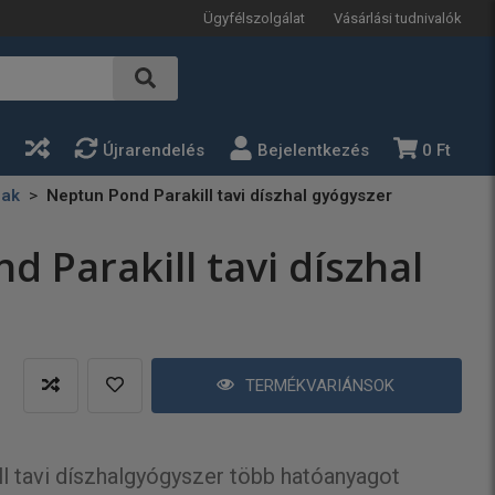
Ügyfélszolgálat
Vásárlási tudnivalók
a
Újrarendelés
Bejelentkezés
0 Ft
nak
Neptun Pond Parakill tavi díszhal gyógyszer
 Parakill tavi díszhal
TERMÉKVARIÁNSOK
l tavi díszhalgyógyszer több hatóanyagot