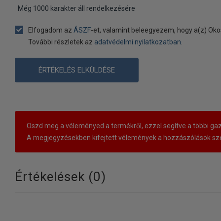
Még
1000
karakter áll rendelkezésére
Elfogadom az
ÁSZF
-et, valamint beleegyezem, hogy a(z) Oko
További részletek az
adatvédelmi nyilatkozatban
.
ÉRTÉKELÉS ELKÜLDÉSE
Oszd meg a véleményed a termékről, ezzel segítve a többi gaz
A megjegyzésekben kifejtett vélemények a hozzászólások sze
Értékelések (
0
)