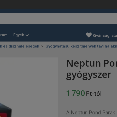
Egyéb
gram
Kívánságlist
k és díszhaleleségek
Gyógyhatású készítmények tavi halak
Neptun Pond
gyógyszer
1 790
Ft-tól
A Neptun Pond Parakil