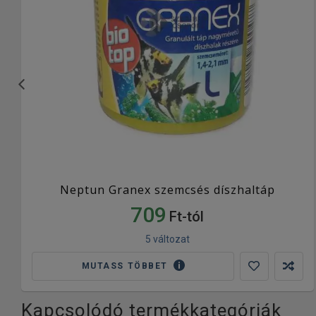
Neptun Granex szemcsés díszhaltáp
709
Ft-tól
5 változat
MUTASS TÖBBET
Kapcsolódó termékkategóriák