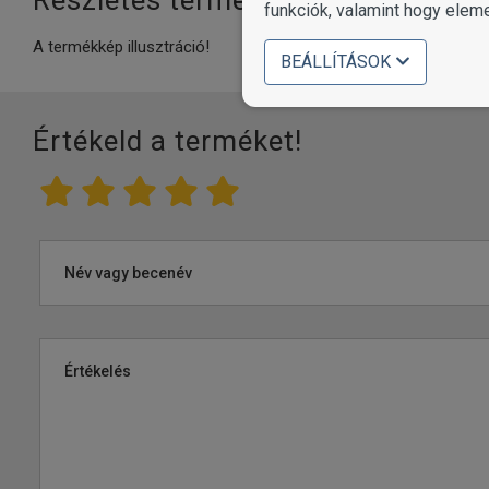
funkciók, valamint hogy elem
A termékkép illusztráció!
BEÁLLÍTÁSOK
Értékeld a terméket!
Név vagy becenév
Értékelés