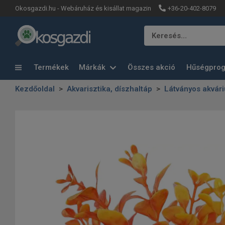
+36-20-402-8079
Okosgazdi.hu - Webáruház és kisállat magazin
Keresés…
Termékek
Márkák
Összes akció
Hűségpro
Kezdőoldal
Akvarisztika, díszhaltáp
Látványos akvári