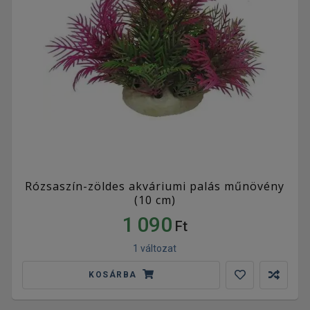
Rózsaszín-zöldes akváriumi palás műnövény
(10 cm)
1 090
Ft
1 változat
KOSÁRBA