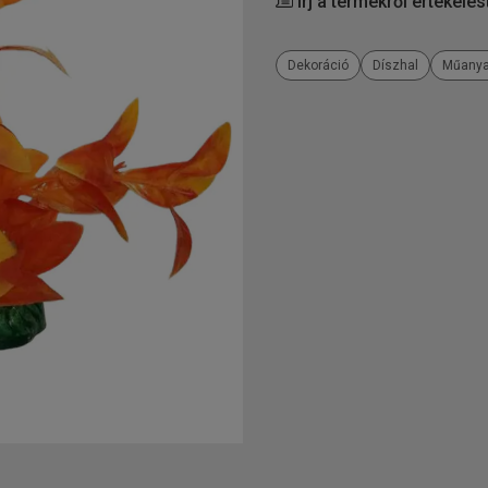
Írj a termékről értékelés
Dekoráció
Díszhal
Műany