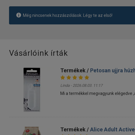
Még nincsenek hozzászólások. Légy te az első!
Vásárlóink írták
Termékek /
Petosan ujjra húz
Linda - 2026.08.03. 11:17
Mi a termékkel megvagyunk elégedve ,a k
Termékek /
Alice Adult Activ