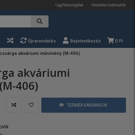
Ügyfélszolgálat
Vásárlási tudnivalók
a
Újrarendelés
Bejelentkezés
0 Ft
cssárga akváriumi műnövény (M-406)
ga akváriumi
(M-406)
TERMÉKVARIÁNSOK
ciók