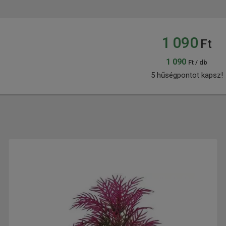
1 090
Ft
1 090
Ft / db
5 hűségpontot kapsz!