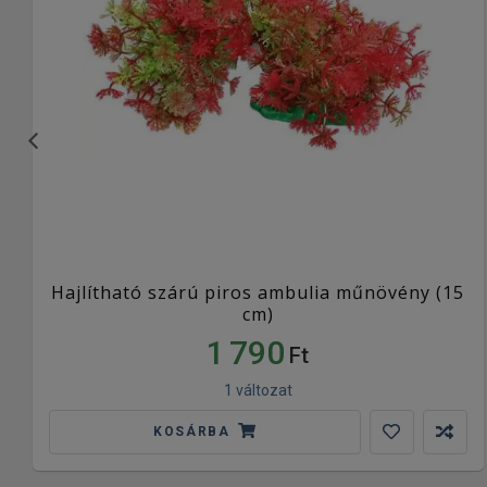
Hajlítható szárú piros ambulia műnövény (15
cm)
1 790
Ft
1 változat
KOSÁRBA