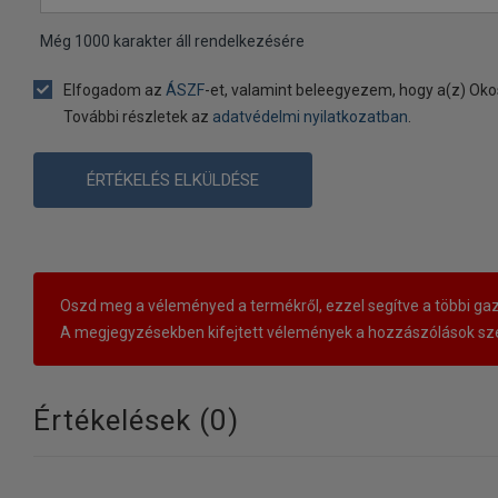
Még
1000
karakter áll rendelkezésére
Elfogadom az
ÁSZF
-et, valamint beleegyezem, hogy a(z) Oko
További részletek az
adatvédelmi nyilatkozatban
.
ÉRTÉKELÉS ELKÜLDÉSE
Oszd meg a véleményed a termékről, ezzel segítve a többi gaz
A megjegyzésekben kifejtett vélemények a hozzászólások sze
Értékelések (
0
)