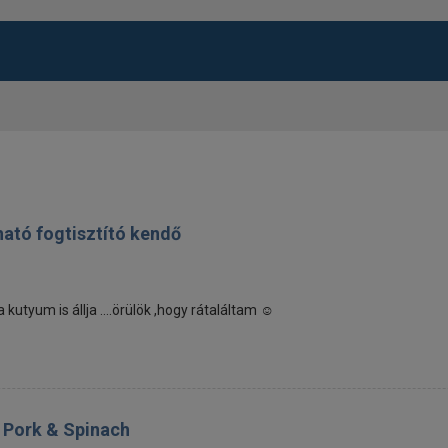
ható fogtisztító kendő
utyum is állja ....örülök ,hogy rátaláltam ☺️
e Pork & Spinach