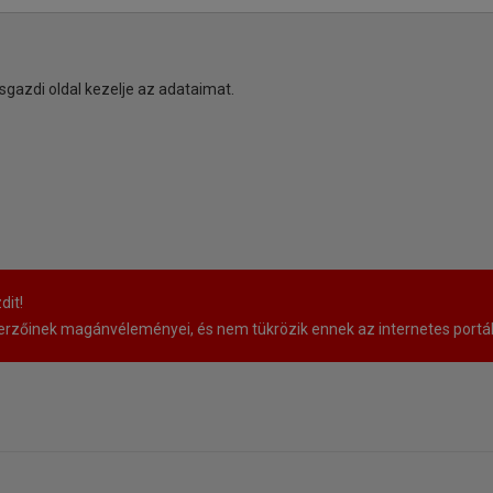
sgazdi oldal kezelje az adataimat.
dit!
rzőinek magánvéleményei, és nem tükrözik ennek az internetes portá