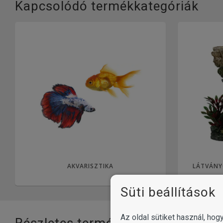
Kapcsolódó termékkategóriák
AKVARISZTIKA
LÁTVÁNY
Süti beállítások
Az oldal sütiket használ, ho
Részletes termékinformációk