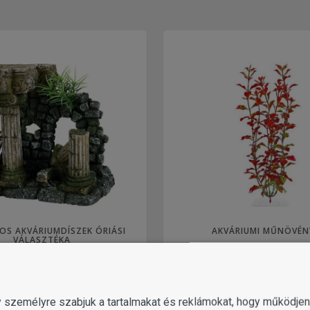
OS AKVÁRIUMDÍSZEK ÓRIÁSI
AKVÁRIUMI MŰNÖVÉN
VÁLASZTÉKA
gy személyre szabjuk a tartalmakat és reklámokat, hogy működj