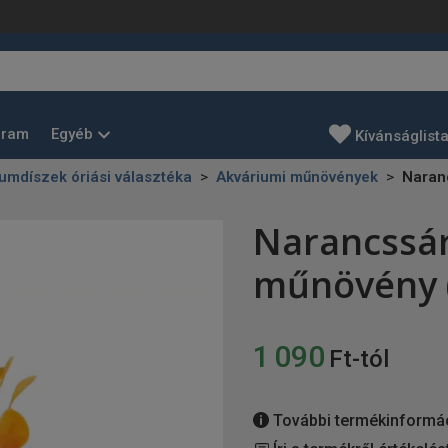
Egyéb
gram
Kívánságlist
umdíszek óriási választéka
Akváriumi műnövények
Naran
Narancssár
műnövény 
1 090
Ft-tól
További termékinformá