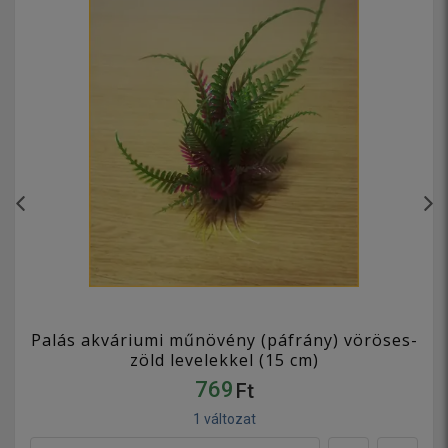
Palás akváriumi műnövény (páfrány) vöröses-
zöld levelekkel (15 cm)
769
Ft
1 változat