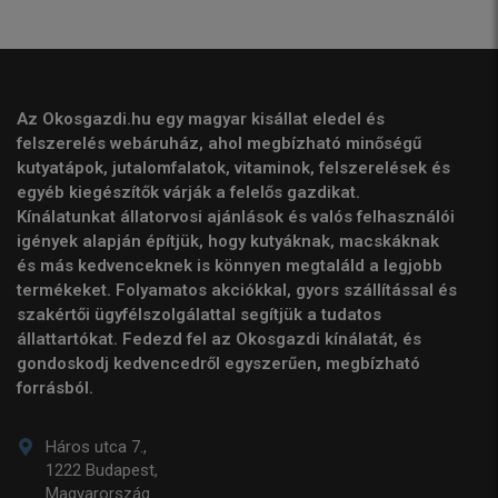
Az Okosgazdi.hu egy magyar kisállat eledel és
felszerelés webáruház, ahol megbízható minőségű
kutyatápok, jutalomfalatok, vitaminok, felszerelések és
egyéb kiegészítők várják a felelős gazdikat.
Kínálatunkat állatorvosi ajánlások és valós felhasználói
igények alapján építjük, hogy kutyáknak, macskáknak
és más kedvenceknek is könnyen megtaláld a legjobb
termékeket. Folyamatos akciókkal, gyors szállítással és
szakértői ügyfélszolgálattal segítjük a tudatos
állattartókat. Fedezd fel az Okosgazdi kínálatát, és
gondoskodj kedvencedről egyszerűen, megbízható
forrásból.
Háros utca 7.,
1222 Budapest,
Magyarország