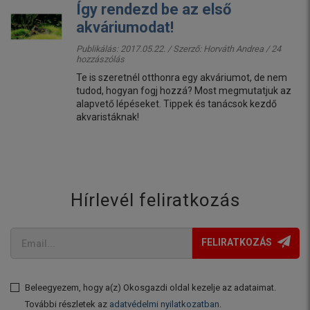
Így rendezd be az első
akváriumodat!
Publikálás: 2017.05.22. / Szerző:
Horváth Andrea
/ 24
hozzászólás
Te is szeretnél otthonra egy akváriumot, de nem
tudod, hogyan fogj hozzá? Most megmutatjuk az
alapvető lépéseket. Tippek és tanácsok kezdő
akvaristáknak!
Hírlevél feliratkozás
FELIRATKOZÁS
Beleegyezem, hogy a(z) Okosgazdi oldal kezelje az adataimat.
További részletek az
adatvédelmi nyilatkozatban
.