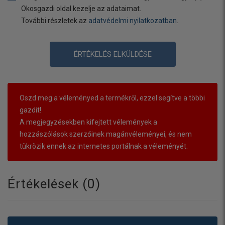
Okosgazdi oldal kezelje az adataimat.
További részletek az
adatvédelmi nyilatkozatban
.
ÉRTÉKELÉS ELKÜLDÉSE
Oszd meg a véleményed a termékről, ezzel segítve a többi
gazdit!
A megjegyzésekben kifejtett vélemények a
hozzászólások szerzőinek magánvéleményei, és nem
tükrözik ennek az internetes portálnak a véleményét.
Értékelések (
0
)