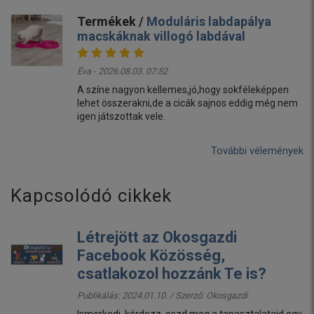
Termékek /
Moduláris labdapálya
macskáknak villogó labdával
Éva - 2026.08.03. 07:52
A színe nagyon kellemes,jó,hogy sokféleképpen
lehet összerakni,de a cicák sajnos eddig még nem
igen játszottak vele.
További vélemények
Kapcsolódó cikkek
Létrejött az Okosgazdi
Facebook Közösség,
csatlakozol hozzánk Te is?
Publikálás: 2024.01.10. / Szerző:
Okosgazdi
Ismerkedj, kérdezz, oszd meg a tapasztalataid egy