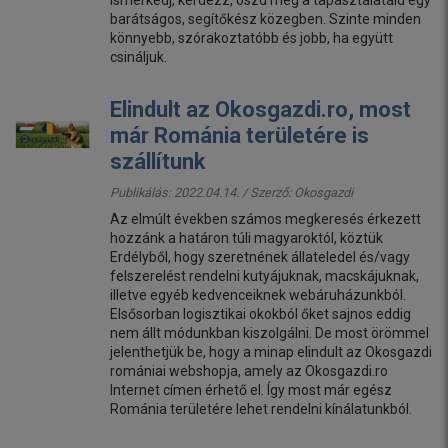
barátságos, segítőkész közegben. Szinte minden
könnyebb, szórakoztatóbb és jobb, ha együtt
csináljuk.
Elindult az Okosgazdi.ro, most
már Románia területére is
szállítunk
Publikálás: 2022.04.14. / Szerző:
Okosgazdi
Az elmúlt években számos megkeresés érkezett
hozzánk a határon túli magyaroktól, köztük
Erdélyből, hogy szeretnének állateledel és/vagy
felszerelést rendelni kutyájuknak, macskájuknak,
illetve egyéb kedvenceiknek webáruházunkból.
Elsősorban logisztikai okokból őket sajnos eddig
nem állt módunkban kiszolgálni. De most örömmel
jelenthetjük be, hogy a minap elindult az Okosgazdi
romániai webshopja, amely az Okosgazdi.ro
Internet címen érhető el. Így most már egész
Románia területére lehet rendelni kínálatunkból.