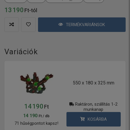
13 190
Ft-tól
TERMÉKVARIÁNSOK
Variációk
550 x 180 x 325 mm
Raktáron, szállítás 1-2
14 190
Ft
munkanap
14 190
Ft / db
KOSÁRBA
71 hűségpontot kapsz!