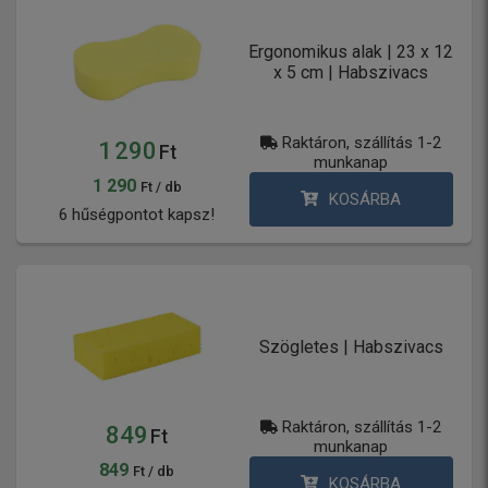
Ergonomikus alak | 23 x 12
x 5 cm | Habszivacs
Raktáron, szállítás 1-2
1 290
Ft
munkanap
1 290
Ft / db
KOSÁRBA
6 hűségpontot kapsz!
Szögletes | Habszivacs
Raktáron, szállítás 1-2
849
Ft
munkanap
849
Ft / db
KOSÁRBA