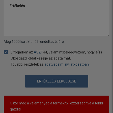
Értékelés
Még
1000
karakter áll rendelkezésére
Elfogadom az
ÁSZF
-et, valamint beleegyezem, hogy a(z)
Okosgazdi oldal kezelje az adataimat.
További részletek az
adatvédelmi nyilatkozatban
.
ÉRTÉKELÉS ELKÜLDÉSE
Oszd meg a véleményed a termékről, ezzel segítve a többi
gazdit!