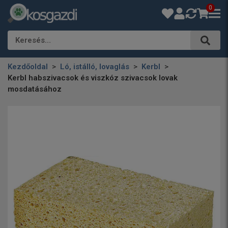
0
Keresés…
Kezdőoldal
Ló, istálló, lovaglás
Kerbl
Kerbl habszivacsok és viszkóz szivacsok lovak
mosdatásához