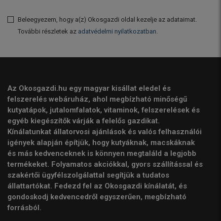
Beleegyezem, hogy a(z) Okosgazdi oldal kezelje az adataimat.
További részletek az
adatvédelmi nyilatkozatban
.
Az Okosgazdi.hu egy magyar kisállat eledel és
felszerelés webáruház, ahol megbízható minőségű
kutyatápok, jutalomfalatok, vitaminok, felszerelések és
egyéb kiegészítők várják a felelős gazdikat.
Kínálatunkat állatorvosi ajánlások és valós felhasználói
igények alapján építjük, hogy kutyáknak, macskáknak
és más kedvenceknek is könnyen megtaláld a legjobb
termékeket. Folyamatos akciókkal, gyors szállítással és
szakértői ügyfélszolgálattal segítjük a tudatos
állattartókat. Fedezd fel az Okosgazdi kínálatát, és
gondoskodj kedvencedről egyszerűen, megbízható
forrásból.