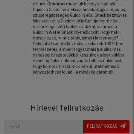
nálunk. Örömmel mutatjuk be egyik legújabb
Guidolin Gianni termékcsaládunkat, így a ropogós,
szuperegészséges Guidolin eQuiSnack kézműves
lókekszeket, a Guidolin eQuiBar újgenerációs
étrendkiegészítő táplálékrudakat, valamint a
Guidolin Wafer Snack ínyenckockát. Hogy mitől
mások ezek, mint a többi, ismert lócsemege?
Például a Guidolin kézműves kekszek 100%-ban
természetes, emberi fogyasztásra is alkalmas,
minőségi összetevőkből készülnek a legkiválóbb
minőségű olasz alapanyagok felhasználásával,
hogy kompromisszumok nélkül jutalmazhasd,
kényeztethesd lovad - a minőség garantált.
Hírlevél feliratkozás
FELIRATKOZÁS