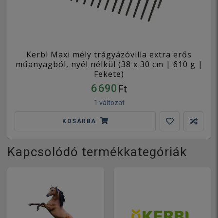
Kerbl Maxi mély trágyázóvilla extra erős
műanyagból, nyél nélkül (38 x 30 cm | 610 g |
Fekete)
6 690
Ft
1 változat
KOSÁRBA
Kapcsolódó termékkategóriák