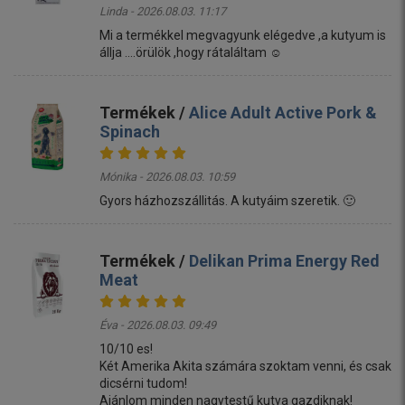
Linda - 2026.08.03. 11:17
Mi a termékkel megvagyunk elégedve ,a kutyum is
állja ....örülök ,hogy rátaláltam ☺️
Termékek /
Alice Adult Active Pork &
Spinach
Mónika - 2026.08.03. 10:59
Gyors házhozszállitás. A kutyáim szeretik. 🙂
Termékek /
Delikan Prima Energy Red
Meat
Éva - 2026.08.03. 09:49
10/10 es!
Két Amerika Akita számára szoktam venni, és csak
dicsérni tudom!
Ajánlom minden nagytestű kutya gazdiknak!