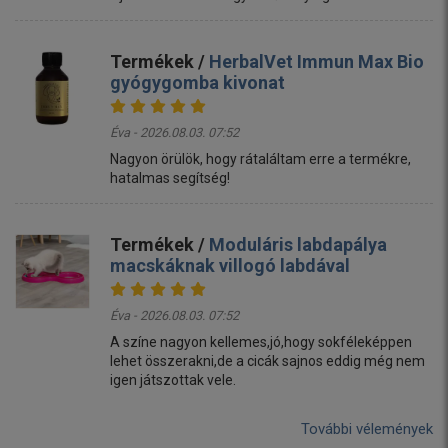
Termékek /
HerbalVet Immun Max Bio
gyógygomba kivonat
Éva - 2026.08.03. 07:52
Nagyon örülök, hogy rátaláltam erre a termékre,
hatalmas segítség!
Termékek /
Moduláris labdapálya
macskáknak villogó labdával
Éva - 2026.08.03. 07:52
A színe nagyon kellemes,jó,hogy sokféleképpen
lehet összerakni,de a cicák sajnos eddig még nem
igen játszottak vele.
További vélemények