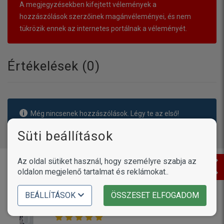
A megjegyzésekben kifejtett vélemények a
hozzászólások szerzőinek magánvéleményei, és nem
tükrözik ennek az internetes portálnak a véleményét.
Értékelések (
0
)
Még nincsenek hozzászólások. Légy te az első!
Süti beállítások
Az oldal sütiket használ, hogy személyre szabja az
Vásárlóink írták
oldalon megjelenő tartalmat és reklámokat..
Termékek /
Petosan ujjra húzható
BEÁLLÍTÁSOK
ÖSSZESET ELFOGADOM
fogtisztító kendő