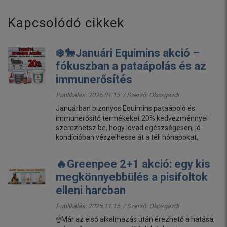
Kapcsolódó cikkek
❄️🐎Januári Equimins akció –
fókuszban a pataápolás és az
immunerősítés
Publikálás: 2026.01.15. / Szerző:
Okosgazdi
Januárban bizonyos Equimins pataápoló és
immunerősítő termékeket 20% kedvezménnyel
szerezhetsz be, hogy lovad egészségesen, jó
kondícióban vészelhesse át a téli hónapokat.
🔥Greenpee 2+1 akció: egy kis
megkönnyebbülés a pisifoltok
elleni harcban
Publikálás: 2025.11.15. / Szerző:
Okosgazdi
☝️Már az első alkalmazás után érezhető a hatása,