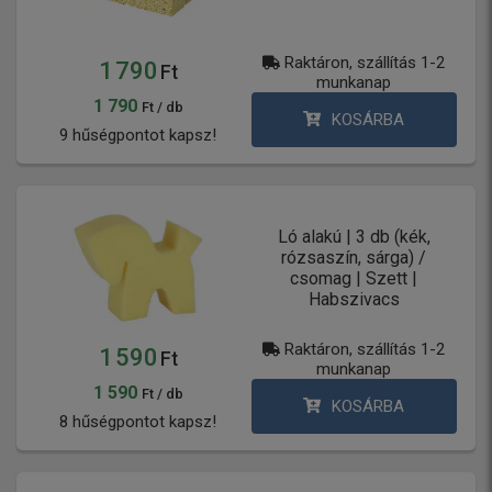
Raktáron, szállítás 1-2
1 790
Ft
munkanap
1 790
Ft / db
KOSÁRBA
9 hűségpontot kapsz!
Ló alakú | 3 db (kék,
rózsaszín, sárga) /
csomag | Szett |
Habszivacs
Raktáron, szállítás 1-2
1 590
Ft
munkanap
1 590
Ft / db
KOSÁRBA
8 hűségpontot kapsz!