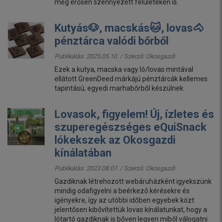
még erősen szennyezett felületeken is.
Kutyás🐶, macskás🐱, lovas🐴
pénztárca valódi bőrből
Publikálás: 2025.05.10. / Szerző:
Okosgazdi
Ezek a kutya, macska vagy ló/lovas mintával
ellátott GreenDeed márkájú pénztárcák kellemes
tapintású, egyedi marhabőrből készülnek.
Lovasok, figyelem! Új, ízletes és
szuperegészséges eQuiSnack
lókekszek az Okosgazdi
kínálatában
Publikálás: 2023.08.07. / Szerző:
Okosgazdi
Gazdiknak létrehozott webáruházként igyekszünk
mindig odafigyelni a beérkező kérésekre és
igényekre, így az utóbbi időben egyebek közt
jelentősen kibővítettük lovas kínálatunkat, hogy a
lótartó gazdiknak is bőven legyen miből válogatni