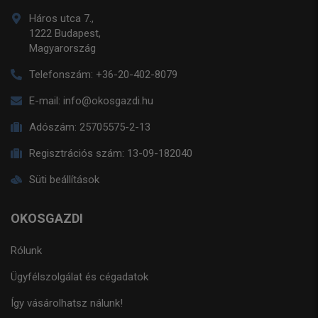
Háros utca 7.,
1222 Budapest,
Magyarország
Telefonszám:
+36-20-402-8079
E-mail:
info@okosgazdi.hu
Adószám:
25705575-2-13
Regisztrációs szám:
13-09-182040
Süti beállítások
OKOSGAZDI
Rólunk
Ügyfélszolgálat és cégadatok
Így vásárolhatsz nálunk!