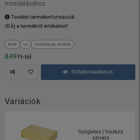
mosdatásához.
További termékinformációk
Írj a termékről értékelést!
Kerbl
Ló
Tisztítószer, -eszköz
849
Ft-tól
TERMÉKVARIÁNSOK
Variációk
Szögletes | Viszkóz
szivacs