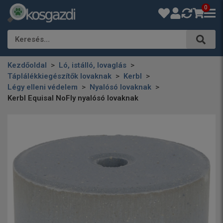
0
Keresés…
Kezdőoldal
Ló, istálló, lovaglás
Táplálékkiegészítők lovaknak
Kerbl
Légy elleni védelem
Nyalósó lovaknak
Kerbl Equisal NoFly nyalósó lovaknak