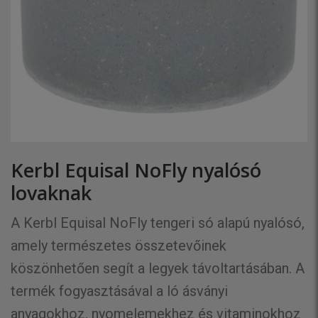
Kerbl Equisal NoFly nyalósó
lovaknak
A Kerbl Equisal NoFly tengeri só alapú nyalósó,
amely természetes összetevőinek
köszönhetően segít a legyek távoltartásában. A
termék fogyasztásával a ló ásványi
anyagokhoz, nyomelemekhez és vitaminokhoz