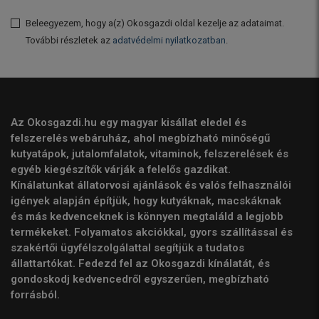
Beleegyezem, hogy a(z) Okosgazdi oldal kezelje az adataimat.
További részletek az
adatvédelmi nyilatkozatban
.
Az Okosgazdi.hu egy magyar kisállat eledel és
felszerelés webáruház, ahol megbízható minőségű
kutyatápok, jutalomfalatok, vitaminok, felszerelések és
egyéb kiegészítők várják a felelős gazdikat.
Kínálatunkat állatorvosi ajánlások és valós felhasználói
igények alapján építjük, hogy kutyáknak, macskáknak
és más kedvenceknek is könnyen megtaláld a legjobb
termékeket. Folyamatos akciókkal, gyors szállítással és
szakértői ügyfélszolgálattal segítjük a tudatos
állattartókat. Fedezd fel az Okosgazdi kínálatát, és
gondoskodj kedvencedről egyszerűen, megbízható
forrásból.