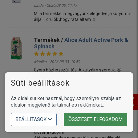
Linda - 2026.08.03. 11:17
Mi a termékkel megvagyunk elégedve ,a kutyum is
állja ....örülök ,hogy rátaláltam ☺️
Termékek /
Alice Adult Active Pork &
Spinach
Mónika - 2026.08.03. 10:59
Gyors házhozszállitás. A kutyáim szeretik. 🙂
Süti beállítások
Termékek /
Delikan Prima Energy Red
Meat
Az oldal sütiket használ, hogy személyre szabja az
oldalon megjelenő tartalmat és reklámokat..
Éva - 2026.08.03. 09:49
BEÁLLÍTÁSOK
ÖSSZESET ELFOGADOM
10/10 es!
Két Amerika Akita számára szoktam venni, és csak
dicsérni tudom!
Ajánlom minden nagytestű kutya gazdiknak!