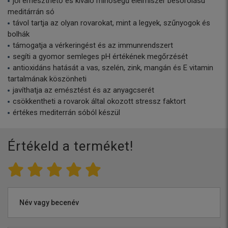
jól emészthető és kiváló minőségű élelmiszer besorolású
meditárrán só
távol tartja az olyan rovarokat, mint a legyek, szűnyogok és
bolhák
támogatja a vérkeringést és az immunrendszert
segíti a gyomor semleges pH értékének megőrzését
antioxidáns hatását a vas, szelén, zink, mangán és E vitamin
tartalmának köszönheti
javíthatja az emésztést és az anyagcserét
csökkentheti a rovarok által okozott stressz faktort
értékes mediterrán sóból készül
Értékeld a terméket!
Név vagy becenév