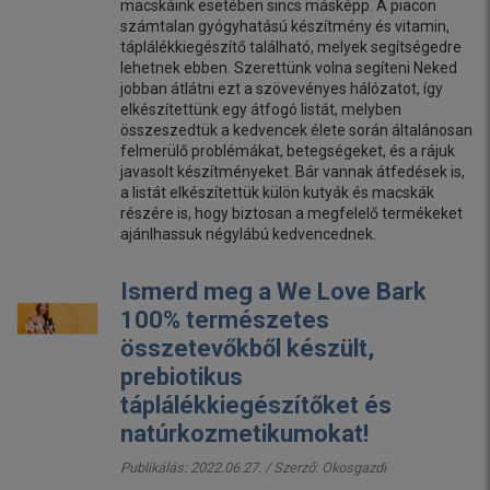
macskáink esetében sincs másképp. A piacon
számtalan gyógyhatású készítmény és vitamin,
táplálékkiegészítő található, melyek segítségedre
lehetnek ebben. Szerettünk volna segíteni Neked
jobban átlátni ezt a szövevényes hálózatot, így
elkészítettünk egy átfogó listát, melyben
összeszedtük a kedvencek élete során általánosan
felmerülő problémákat, betegségeket, és a rájuk
javasolt készítményeket. Bár vannak átfedések is,
a listát elkészítettük külön kutyák és macskák
részére is, hogy biztosan a megfelelő termékeket
ajánlhassuk négylábú kedvencednek.
Ismerd meg a We Love Bark
100% természetes
összetevőkből készült,
prebiotikus
táplálékkiegészítőket és
natúrkozmetikumokat!
Publikálás: 2022.06.27. / Szerző:
Okosgazdi