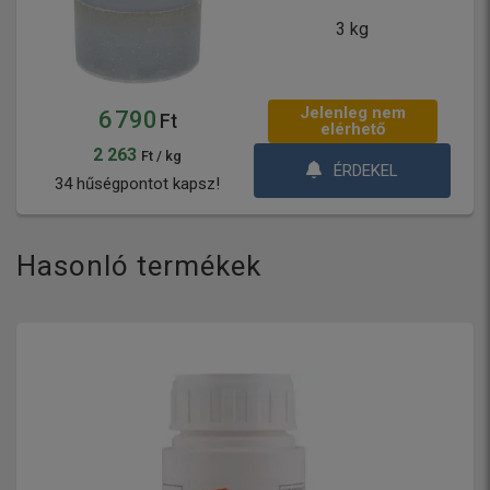
3 kg
Jelenleg nem
6 790
Ft
elérhető
2 263
Ft / kg
ÉRDEKEL
34 hűségpontot kapsz!
Hasonló termékek