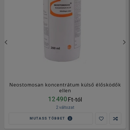
Neostomosan koncentrátum külső élősködők
ellen
12 490
Ft-tól
2 változat
MUTASS TÖBBET