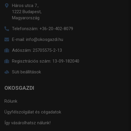
Háros utca 7.,
1222 Budapest,
Magyarország
Telefonszám:
+36-20-402-8079
E-mail:
info@okosgazdi.hu
Adószám:
25705575-2-13
Regisztrációs szám:
13-09-182040
Süti beállítások
OKOSGAZDI
Rólunk
Ügyfélszolgálat és cégadatok
Így vásárolhatsz nálunk!