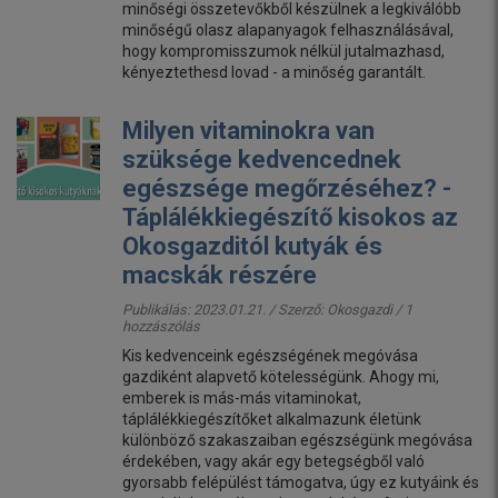
minőségi összetevőkből készülnek a legkiválóbb
minőségű olasz alapanyagok felhasználásával,
hogy kompromisszumok nélkül jutalmazhasd,
kényeztethesd lovad - a minőség garantált.
Milyen vitaminokra van
szüksége kedvencednek
egészsége megőrzéséhez? -
Táplálékkiegészítő kisokos az
Okosgazditól kutyák és
macskák részére
Publikálás: 2023.01.21. / Szerző:
Okosgazdi
/ 1
hozzászólás
Kis kedvenceink egészségének megóvása
gazdiként alapvető kötelességünk. Ahogy mi,
emberek is más-más vitaminokat,
táplálékkiegészítőket alkalmazunk életünk
különböző szakaszaiban egészségünk megóvása
érdekében, vagy akár egy betegségből való
gyorsabb felépülést támogatva, úgy ez kutyáink és