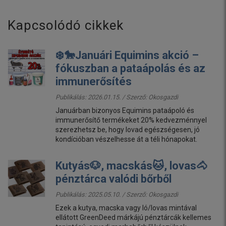
Kapcsolódó cikkek
❄️🐎Januári Equimins akció –
fókuszban a pataápolás és az
immunerősítés
Publikálás: 2026.01.15. / Szerző:
Okosgazdi
Januárban bizonyos Equimins pataápoló és
immunerősítő termékeket 20% kedvezménnyel
szerezhetsz be, hogy lovad egészségesen, jó
kondícióban vészelhesse át a téli hónapokat.
Kutyás🐶, macskás🐱, lovas🐴
pénztárca valódi bőrből
Publikálás: 2025.05.10. / Szerző:
Okosgazdi
Ezek a kutya, macska vagy ló/lovas mintával
ellátott GreenDeed márkájú pénztárcák kellemes