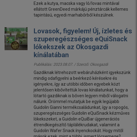
Ezek a kutya, macska vagy ló/lovas mintával
ellátott GreenDeed márkájú pénztárcák kellemes
tapintású, egyedi marhabőrből készülnek.
Lovasok, figyelem! Új, ízletes és
szuperegészséges eQuiSnack
lókekszek az Okosgazdi
kínálatában
Publikálás: 2023.08.07. / Szerző:
Okosgazdi
Gazdiknak létrehozott webáruházként igyekszünk
mindig odafigyelni a beérkező kérésekre és
igényekre, így az utóbbi időben egyebek közt
jelentősen kibővítettük lovas kínálatunkat, hogy a
lótartó gazdiknak is bőven legyen miből válogatni
nálunk. Örömmel mutatjuk be egyik legújabb
Guidolin Gianni termékcsaládunkat, így a ropogós,
szuperegészséges Guidolin eQuiSnack kézműves
lókekszeket, a Guidolin eQuiBar újgenerációs
étrendkiegészítő táplálékrudakat, valamint a
Guidolin Wafer Snack ínyenckockát. Hogy mitől
mások ezek, mint a többi, ismert lócsemege?