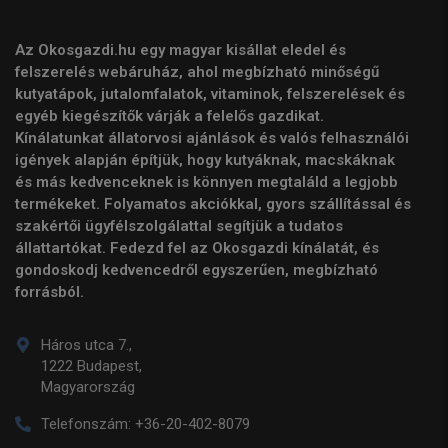
Az Okosgazdi.hu egy magyar kisállat eledel és
felszerelés webáruház, ahol megbízható minőségű
kutyatápok, jutalomfalatok, vitaminok, felszerelések és
egyéb kiegészítők várják a felelős gazdikat.
Kínálatunkat állatorvosi ajánlások és valós felhasználói
igények alapján építjük, hogy kutyáknak, macskáknak
és más kedvenceknek is könnyen megtaláld a legjobb
termékeket. Folyamatos akciókkal, gyors szállítással és
szakértői ügyfélszolgálattal segítjük a tudatos
állattartókat. Fedezd fel az Okosgazdi kínálatát, és
gondoskodj kedvencedről egyszerűen, megbízható
forrásból.
Háros utca 7.,
1222 Budapest,
Magyarország
Telefonszám:
+36-20-402-8079