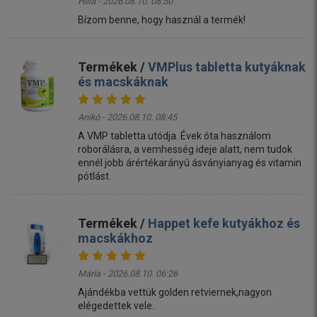
Hilla - 2026.08.10. 08:50
Bízom benne, hogy használ a termék!
Termékek /
VMPlus tabletta kutyáknak
és macskáknak
Anikó - 2026.08.10. 08:45
A VMP tabletta utódja. Évek óta használom
roborálásra, a vemhesség ideje alatt, nem tudok
ennél jobb árértékarányú ásványianyag és vitamin
pótlást.
Termékek /
Happet kefe kutyákhoz és
macskákhoz
Mária - 2026.08.10. 06:26
Ajándékba vettük golden retviernek,nagyon
elégedettek vele.