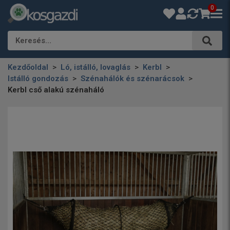
0
Keresés…
Kezdőoldal
Ló, istálló, lovaglás
Kerbl
Istálló gondozás
Szénahálók és szénarácsok
Kerbl cső alakú szénaháló