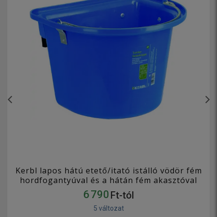
Kerbl lapos hátú etető/itató istálló vödör fém
hordfogantyúval és a hátán fém akasztóval
6 790
Ft-tól
5 változat