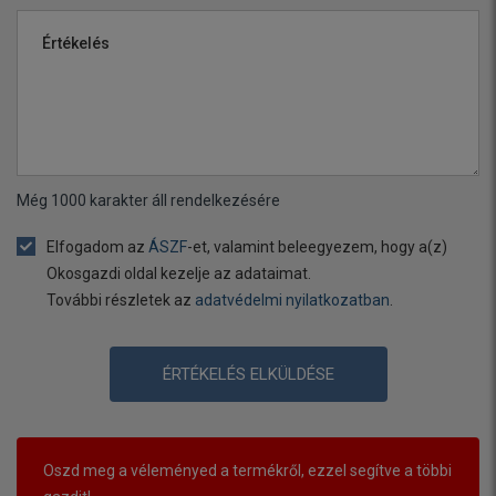
Értékelés
Még
1000
karakter áll rendelkezésére
Elfogadom az
ÁSZF
-et, valamint beleegyezem, hogy a(z)
Okosgazdi oldal kezelje az adataimat.
További részletek az
adatvédelmi nyilatkozatban
.
ÉRTÉKELÉS ELKÜLDÉSE
Oszd meg a véleményed a termékről, ezzel segítve a többi