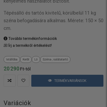
kényelmes használatot biztosít.
Tépésálló és tartós kivitelű, körülbelül 11 kg
széna befogadására alkalmas. Mérete: 150 × 50
cm.
További termékinformációk
Írj a termékről értékelést!
Istállóba
Kerbl
Ló
Széna-, salátatartó
20 290
Ft-tól
TERMÉKVARIÁNSOK
Variációk