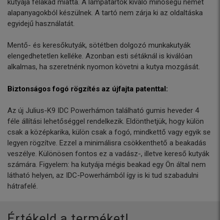
kutyája felakad miatta. A lámpatartók kiváló minőségű német
alapanyagokból készülnek. A tartó nem zárja ki az oldaltáska
egyidejű használatát.
Mentő- és keresőkutyák, sötétben dolgozó munkakutyák
elengedhetetlen kelléke. Azonban esti sétáknál is kiválóan
alkalmas, ha szeretnénk nyomon követni a kutya mozgását.
Biztonságos fogó rögzítés az újfajta patenttal:
Az új Julius-K9 IDC Powerhámon található gumis heveder 4
féle állítási lehetőséggel rendelkezik. Eldönthetjük, hogy külön
csak a középkarika, külön csak a fogó, mindkettő vagy egyik se
legyen rögzítve. Ezzel a minimálisra csökkenthető a beakadás
veszélye. Különösen fontos ez a vadász-, illetve kereső kutyák
számára. Figyelem: ha kutyája mégis beakad egy Ön által nem
látható helyen, az IDC-Powerhámból így is ki tud szabadulni
hátrafelé.
Értékeld a terméket!