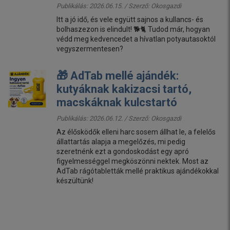
Publikálás: 2026.06.15. / Szerző:
Okosgazdi
Itt a jó idő, és vele együtt sajnos a kullancs- és
bolhaszezon is elindult! 🐕🐈 Tudod már, hogyan
védd meg kedvencedet a hívatlan potyautasoktól
vegyszermentesen?
🎁 AdTab mellé ajándék:
kutyáknak kakizacsi tartó,
macskáknak kulcstartó
Publikálás: 2026.06.12. / Szerző:
Okosgazdi
Az élősködők elleni harc sosem állhat le, a felelős
állattartás alapja a megelőzés, mi pedig
szeretnénk ezt a gondoskodást egy apró
figyelmességgel megköszönni nektek. Most az
AdTab rágótabletták mellé praktikus ajándékokkal
készültünk!