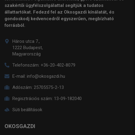
szakértői ügyfélszolgálattal segítjük a tudatos
állattartókat. Fedezd fel az Okosgazdi kínálatát, és
gondoskodj kedvencedről egyszerűen, megbízható
forrásból.
Háros utca 7.,
1222 Budapest,
Magyarország
Telefonszám:
+36-20-402-8079
E-mail:
info@okosgazdi.hu
Adószám:
25705575-2-13
Regisztrációs szám:
13-09-182040
Süti beállítások
OKOSGAZDI