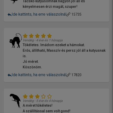
Tacskó kutyusomnak nagyon jól áll és
kényelmesen érzi magát, szuper!
Ide kattints, ha erre válaszolnál
15735
Vendég - 4 éve és 1 hónapja
Tökéletes. Imádom ezeket a hámokat.
Erős, állítható, Masszív és persz jól áll a kutyusnak
is.
Jó méret.
Köszönöm.
Ide kattints, ha erre válaszolnál
17820
Vendég - 5 éve és 4 hónapja
A méret tökéletes!
A szállítással sem volt gond!