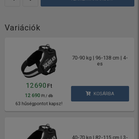
Variációk
70-90 kg | 96-138 cm | 4-
es
12 690
Ft
KOSÁRBA
12 690
Ft / db
63 hűségpontot kapsz!
40-70 kg | 82-115 cm | 3-