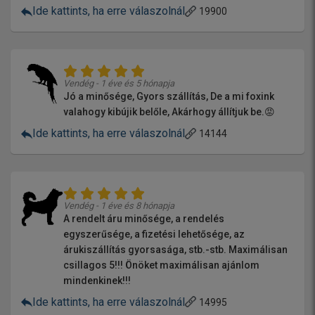
Ide kattints, ha erre válaszolnál
19900
Vendég - 1 éve és 5 hónapja
Jó a minősége, Gyors szállítás, De a mi foxink
valahogy kibújik belőle, Akárhogy állítjuk be.😡
Ide kattints, ha erre válaszolnál
14144
Vendég - 1 éve és 8 hónapja
A rendelt áru minősége, a rendelés
egyszerűsége, a fizetési lehetősége, az
árukiszállítás gyorsasága, stb.-stb. Maximálisan
csillagos 5!!! Önöket maximálisan ajánlom
mindenkinek!!!
Ide kattints, ha erre válaszolnál
14995