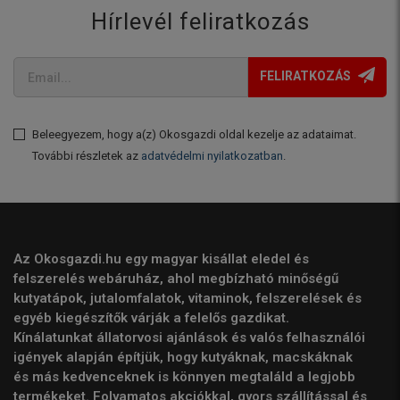
Hírlevél feliratkozás
FELIRATKOZÁS
Beleegyezem, hogy a(z) Okosgazdi oldal kezelje az adataimat.
További részletek az
adatvédelmi nyilatkozatban
.
Az Okosgazdi.hu egy magyar kisállat eledel és
felszerelés webáruház, ahol megbízható minőségű
kutyatápok, jutalomfalatok, vitaminok, felszerelések és
egyéb kiegészítők várják a felelős gazdikat.
Kínálatunkat állatorvosi ajánlások és valós felhasználói
igények alapján építjük, hogy kutyáknak, macskáknak
és más kedvenceknek is könnyen megtaláld a legjobb
termékeket. Folyamatos akciókkal, gyors szállítással és