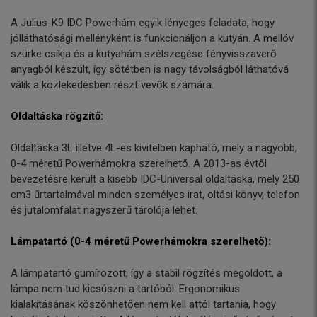
A Julius-K9 IDC Powerhám egyik lényeges feladata, hogy
jólláthatósági mellényként is funkcionáljon a kutyán. A mellöv
szürke csíkja és a kutyahám szélszegése fényvisszaverő
anyagból készült, így sötétben is nagy távolságból láthatóvá
válik a közlekedésben részt vevők számára.
Oldaltáska rögzítő:
Oldaltáska 3L illetve 4L-es kivitelben kapható, mely a nagyobb,
0-4 méretű Powerhámokra szerelhető. A 2013-as évtől
bevezetésre került a kisebb IDC-Universal oldaltáska, mely 250
cm3 űrtartalmával minden személyes irat, oltási könyv, telefon
és jutalomfalat nagyszerű tárolója lehet.
Lámpatartó (0-4 méretű Powerhámokra szerelhető):
A lámpatartó gumírozott, így a stabil rögzítés megoldott, a
lámpa nem tud kicsúszni a tartóból. Ergonomikus
kialakításának köszönhetően nem kell attól tartania, hogy