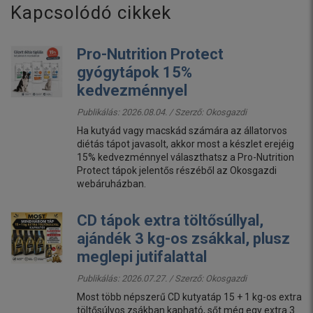
Kapcsolódó cikkek
Pro-Nutrition Protect
gyógytápok 15%
kedvezménnyel
Publikálás: 2026.08.04. / Szerző:
Okosgazdi
Ha kutyád vagy macskád számára az állatorvos
diétás tápot javasolt, akkor most a készlet erejéig
15% kedvezménnyel választhatsz a Pro-Nutrition
Protect tápok jelentős részéből az Okosgazdi
webáruházban.
CD tápok extra töltősúllyal,
ajándék 3 kg-os zsákkal, plusz
meglepi jutifalattal
Publikálás: 2026.07.27. / Szerző:
Okosgazdi
Most több népszerű CD kutyatáp 15 + 1 kg-os extra
töltősúlyos zsákban kapható, sőt még egy extra 3