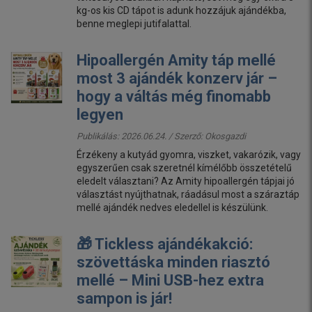
kg-os kis CD tápot is adunk hozzájuk ajándékba,
benne meglepi jutifalattal.
Hipoallergén Amity táp mellé
most 3 ajándék konzerv jár –
hogy a váltás még finomabb
legyen
Publikálás: 2026.06.24. / Szerző:
Okosgazdi
Érzékeny a kutyád gyomra, viszket, vakarózik, vagy
egyszerűen csak szeretnél kímélőbb összetételű
eledelt választani? Az Amity hipoallergén tápjai jó
választást nyújthatnak, ráadásul most a száraztáp
mellé ajándék nedves eledellel is készülünk.
🎁 Tickless ajándékakció:
szövettáska minden riasztó
mellé – Mini USB-hez extra
sampon is jár!