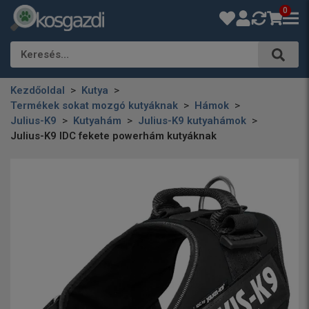
0
Keresés…
Kezdőoldal
Kutya
Termékek sokat mozgó kutyáknak
Hámok
Julius-K9
Kutyahám
Julius-K9 kutyahámok
Julius-K9 IDC fekete powerhám kutyáknak