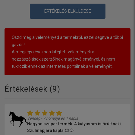
ÉRTÉKELÉS ELKÜLDÉSE
Oszd meg a véleményed a termékről, ezzel segítve a többi
gazdit!
A megjegyzésekben kifejtett vélemények a
hozzászólások szerzőinek magánvéleményei, és nem
tükrözik ennek az internetes portálnak a véleményét.
Értékelések (
9
)
Vendég - 7 hónapja és 1 napja
Nagyon szuper termék. A kutyusom is örült neki.
Szülinapjára kapta.😉😊