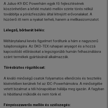
A Julius-K9 IDC Powerhám egyik fő fejlesztésének
köszönhetően a lefelé mutató mellöv szinte törés nélkül
továbbítja a pórázfeszülés által létrejött erővonalakat. A
húzóerő itt nem a nyakat terheli, hanem a mellkasizomzatot.
Lélegző, bőrbarát bélés:
Méltánytalanul kevés figyelmet fordítunk a hám e nagyszerű
tulajdonságára. Az ÖKO-TEX ruhaipari anyagot és a hozzá
kapcsolódó előírásokat a legszigorúbb humán felhasználásra
szánt termékek gyártásánál alkalmazzák.
Törésbiztos rögzítőcsat:
A kiváló minőségű csatok folyamatos ellenőrzés és tesztelés
kíséretében kerülnek fel az IDC-Powerhámokra. A minőségébe
vetett bizalmat a téli hónapokban hálálja meg igazán. A fagyban
is hibátlanul működik és nem törik el.
Fényvisszaverős mellöv és szélszegés: