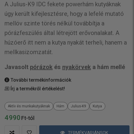
A Julius-K9 IDC fekete powerhám kutyáknak
úgy került kifejlesztésre, hogy a lefelé mutató
mellöv szinte törés nélkül továbbítja a
pórázfeszülés által létrejött erővonalakat. A
húzóerő itt nem a kutya nyakát terheli, hanem a
mellkasizomzatát.
Javasolt
pórázok
és
nyakörvek
a hám mellé
További termékinformációk
Írj a termékről értékelést!
Aktív és munkakutyáknak
Hám
Julius-K9
Kutya
4 990
Ft-tól
TERMÉKVARIÁNSOK