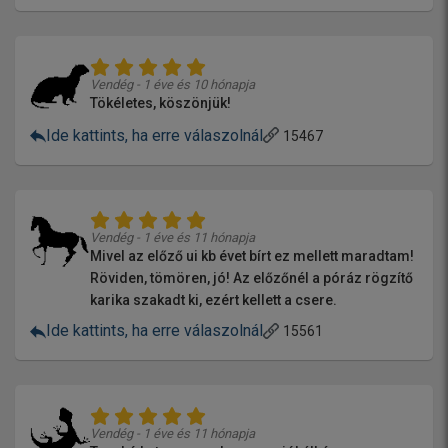
Vendég - 1 éve és 10 hónapja
Tökéletes, köszönjük!
Ide kattints, ha erre válaszolnál
15467
Vendég - 1 éve és 11 hónapja
Mivel az előző ui kb évet bírt ez mellett maradtam!
Röviden, tömören, jó! Az előzőnél a póráz rögzítő
karika szakadt ki, ezért kellett a csere.
Ide kattints, ha erre válaszolnál
15561
Vendég - 1 éve és 11 hónapja