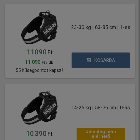
23-30 kg | 63-85 cm | 1-es
11 090
Ft
KOSÁRBA
11 090
Ft / db
55 hűségpontot kapsz!
14-25 kg | 58-76 cm | 0-ás
Jelenleg nem
10 390
Ft
elérhető