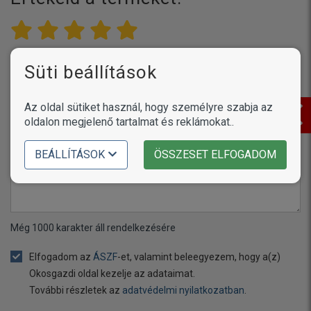
Süti beállítások
Név vagy becenév
Az oldal sütiket használ, hogy személyre szabja az
oldalon megjelenő tartalmat és reklámokat..
Értékelés
BEÁLLÍTÁSOK
ÖSSZESET ELFOGADOM
Még
1000
karakter áll rendelkezésére
Elfogadom az
ÁSZF
-et, valamint beleegyezem, hogy a(z)
Okosgazdi oldal kezelje az adataimat.
További részletek az
adatvédelmi nyilatkozatban
.