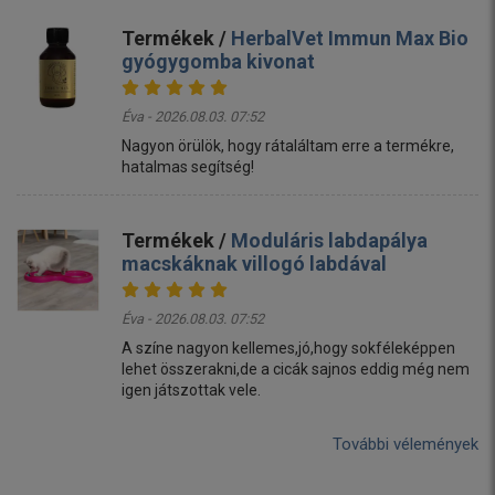
Termékek /
HerbalVet Immun Max Bio
gyógygomba kivonat
Éva - 2026.08.03. 07:52
Nagyon örülök, hogy rátaláltam erre a termékre,
hatalmas segítség!
Termékek /
Moduláris labdapálya
macskáknak villogó labdával
Éva - 2026.08.03. 07:52
A színe nagyon kellemes,jó,hogy sokféleképpen
lehet összerakni,de a cicák sajnos eddig még nem
igen játszottak vele.
További vélemények