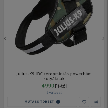
Julius-K9 IDC terepmintás powerhám
kutyáknak
4 990
Ft-tól
9 változat
MUTASS TÖBBET