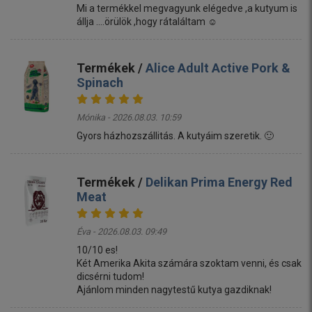
Mi a termékkel megvagyunk elégedve ,a kutyum is
állja ....örülök ,hogy rátaláltam ☺️
Termékek /
Alice Adult Active Pork &
Spinach
Mónika - 2026.08.03. 10:59
Gyors házhozszállitás. A kutyáim szeretik. 🙂
Termékek /
Delikan Prima Energy Red
Meat
Éva - 2026.08.03. 09:49
10/10 es!
Két Amerika Akita számára szoktam venni, és csak
dicsérni tudom!
Ajánlom minden nagytestű kutya gazdiknak!