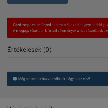
Oszd meg a véleményed a termékről, ezzel segítve a többi gaz
A megjegyzésekben kifejtett vélemények a hozzászólások sze
Értékelések (
0
)
Még nincsenek hozzászólások. Légy te az első!