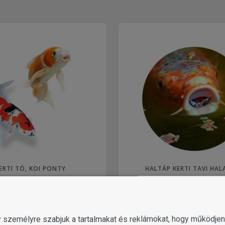
ERTI TÓ, KOI PONTY
HALTÁP KERTI TAVI HA
gy személyre szabjuk a tartalmakat és reklámokat, hogy működj