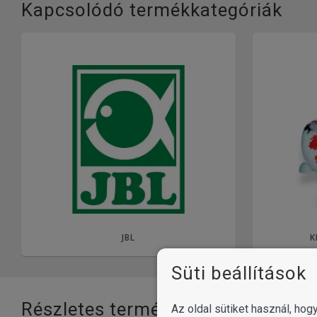
Kapcsolódó termékkategóriák
JBL
K
Süti beállítások
Részletes termékinformációk
Az oldal sütiket használ, ho