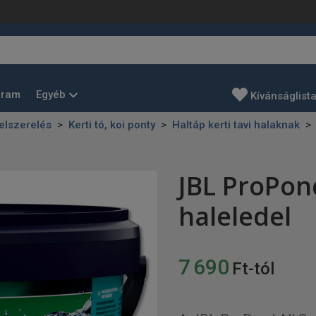
Egyéb
gram
Kívánságlist
felszerelés
Kerti tó, koi ponty
Haltáp kerti tavi halaknak
JBL ProPon
haleledel
7 690
Ft-tól