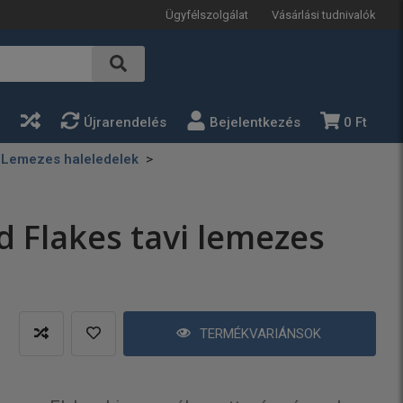
Ügyfélszolgálat
Vásárlási tudnivalók
a
Újrarendelés
Bejelentkezés
0 Ft
Lemezes haleledelek
d Flakes tavi lemezes
TERMÉKVARIÁNSOK