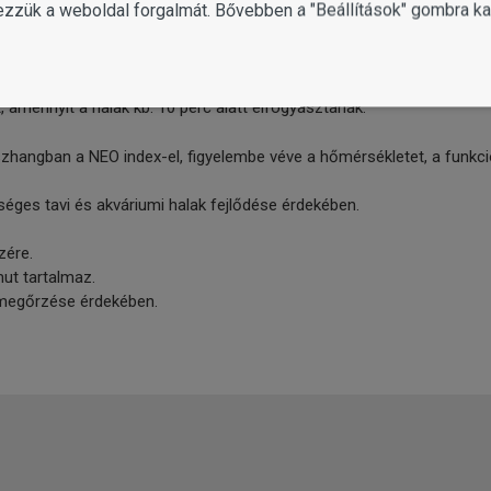
ezzük a weboldal forgalmát. Bővebben a "Beállítások" gombra kat
 áll, melyek fedezik a tó halainak tápanyagigényét. Kiegyensúlyozo
y méretű hal szívesen fogyasztja.
amennyit a halak kb. 10 perc alatt elfogyasztanak.
szhangban a NEO index-el, figyelembe véve a hőmérsékletet, a funkciót
séges tavi és akváriumi halak fejlődése érdekében.
zére.
mut tartalmaz.
 megőrzése érdekében.