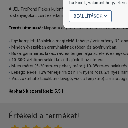
funkciók, valamint hogy elem
A JBL ProPond Flakes különféle, könnyen emészthető lemezkékből
rostanyagokat, zsírt és vitaminokat. Az úszó darabkákat bármel
BEÁLLÍTÁSOK
Etetési útmutató:
Naponta egy-két alkalommal etessünk annyit, 
Egy komplett táplálék a megfelelő fehérje / zsír aránny 3:1 ös
Minden évszakban aranyhalaknak tóban és akváriumban.
Búza, gammarus, lazac, rák, és tengeri alga az élénk és egész
10-30C vízhőmérséklet között ajánlott az etetése.
M-es méret (5-20mm-es pehely méret) 10-35cm-es halak rés
Lebegő eledel 12% fehérje,4% zsír, 1% nyers rost, 2% nyes ha
Visszazárható tasakban (levegő, víz és fényzáró) a minőség
Kapható kiszerelések: 5,5 l
Értékeld a terméket!