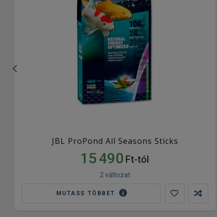
JBL ProPond All Seasons Sticks
15 490
Ft-tól
2 változat
MUTASS TÖBBET