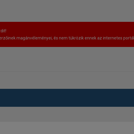
dit!
rzőinek magánvéleményei, és nem tükrözik ennek az internetes portá