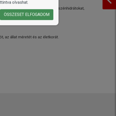
tintva olvashat.
tt arányban tartalmaz fehérjéket, szénhidrátokat,
ÖSSZESET ELFOGADOM
, az állat méretét és az életkorát.