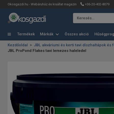
+36-20-402-8079
Okosgazdi.hu - Webáruház és kisállat magazin
Keresés…
Termékek
Márkák
Összes akció
Hűségpro
Kezdőoldal
JBL akváriumi és kerti tavi díszhaltápok és 
JBL ProPond Flakes tavi lemezes haleledel