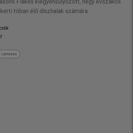
asons Flakes kiegyensúlyozott, négy évszakos
kerti tóban élő díszhalak számára.
ciók
t!
Lemezes