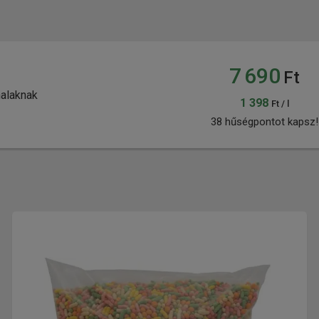
7 690
Ft
halaknak
1 398
Ft / l
38 hűségpontot kapsz!