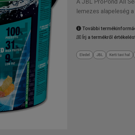
A JBL ProPond All Se
lemezes alapeleség a 
További termékinformá
Írj a termékről értékelés
Eledel
JBL
Kerti tavi hal