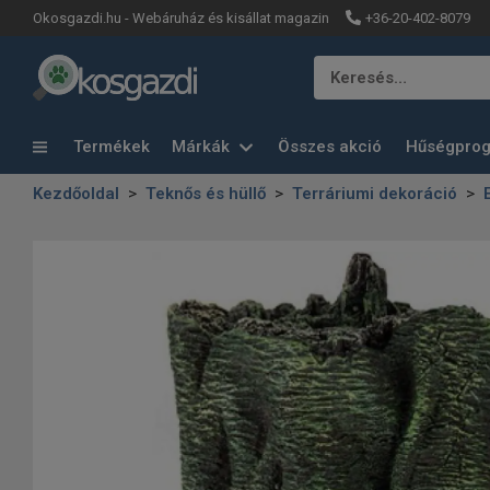
+36-20-402-8079
Okosgazdi.hu - Webáruház és kisállat magazin
Keresés…
Termékek
Márkák
Összes akció
Hűségpro
Kezdőoldal
Teknős és hüllő
Terráriumi dekoráció