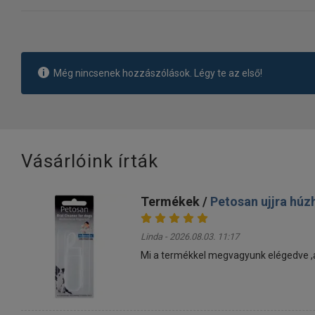
Még nincsenek hozzászólások. Légy te az első!
Vásárlóink írták
Termékek /
Petosan ujjra húz
Linda - 2026.08.03. 11:17
Mi a termékkel megvagyunk elégedve ,a k