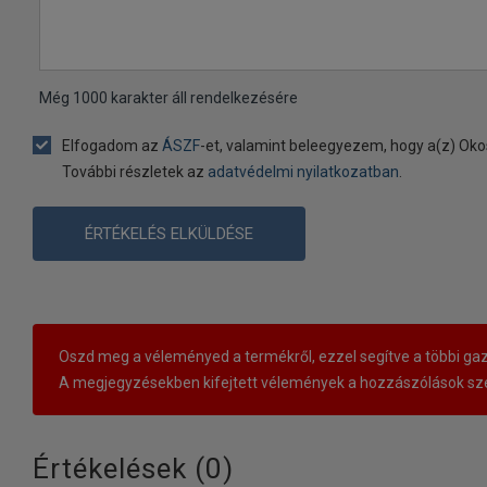
Még
1000
karakter áll rendelkezésére
Elfogadom az
ÁSZF
-et, valamint beleegyezem, hogy a(z) Oko
További részletek az
adatvédelmi nyilatkozatban
.
ÉRTÉKELÉS ELKÜLDÉSE
Oszd meg a véleményed a termékről, ezzel segítve a többi gaz
A megjegyzésekben kifejtett vélemények a hozzászólások sze
Értékelések (
0
)