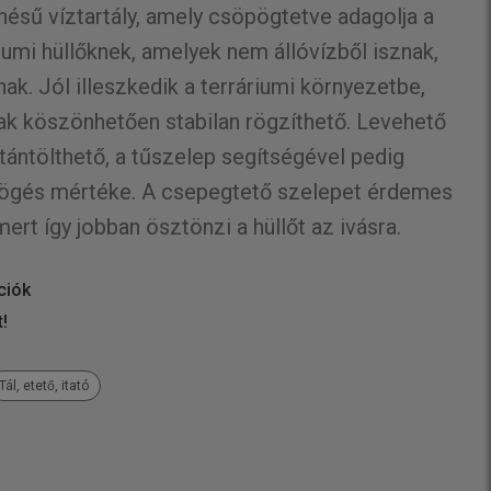
sű víztartály, amely csöpögtetve adagolja a
iumi hüllőknek, amelyek nem állóvízből isznak,
k. Jól illeszkedik a terráriumi környezetbe,
k köszönhetően stabilan rögzíthető. Levehető
tántölthető, a tűszelep segítségével pedig
ögés mértéke. A csepegtető szelepet érdemes
 mert így jobban ösztönzi a hüllőt az ivásra.
ciók
t!
Tál, etető, itató