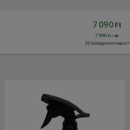
7 090
Ft
7 090
Ft / db
35 hűségpontot kapsz!