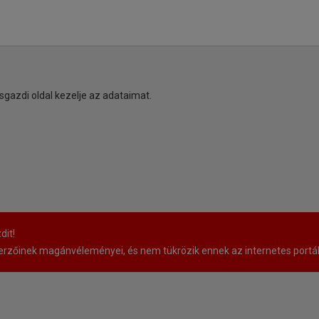
sgazdi oldal kezelje az adataimat.
dit!
rzőinek magánvéleményei, és nem tükrözik ennek az internetes portá