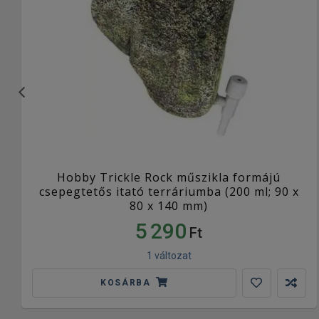
Hobby Trickle Rock műszikla formájú
csepegtetős itató terráriumba (200 ml; 90 x
80 x 140 mm)
5 290
Ft
1 változat
KOSÁRBA