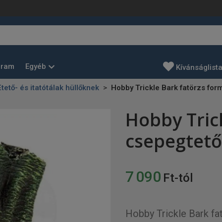
Egyéb
gram
Kívánságlist
Etető- és itatótálak hüllőknek
Hobby Trickle Bark fatörzs for
Hobby Tric
csepegtető
7 090
Ft-tól
Hobby Trickle Bark fa