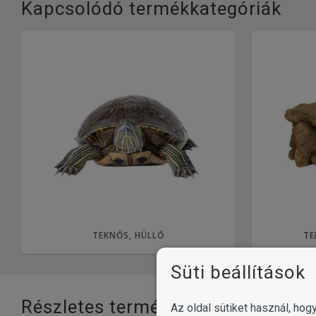
Kapcsolódó termékkategóriák
TEKNŐS, HÜLLŐ
TE
Süti beállítások
Részletes termékinformációk
Az oldal sütiket használ, ho