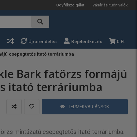
Ügyfélszolgálat
Vásárlási tudnivalók
a
Újrarendelés
Bejelentkezés
0 Ft
májú csepegtetős itató terráriumba
kle Bark fatörzs formájú
s itató terráriumba
TERMÉKVARIÁNSOK
törzs mintázatú csepegtetős itató terráriumba.