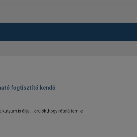
ható fogtisztító kendő
utyum is állja ....örülök ,hogy rátaláltam ☺️