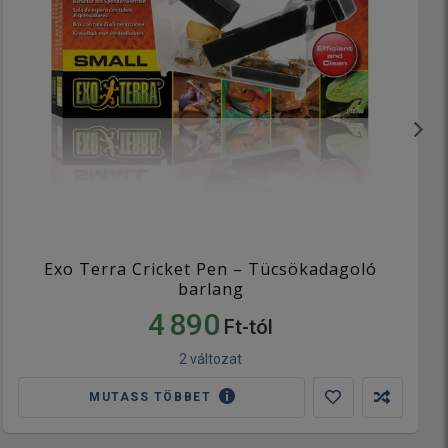
Exo Terra Cricket Pen – Tücsökadagoló
barlang
4 890
Ft-tól
2 változat
MUTASS TÖBBET