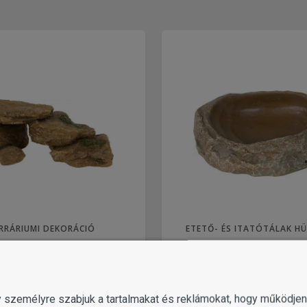
RRÁRIUMI DEKORÁCIÓ
ETETŐ- ÉS ITATÓTÁLAK H
gy személyre szabjuk a tartalmakat és reklámokat, hogy működj