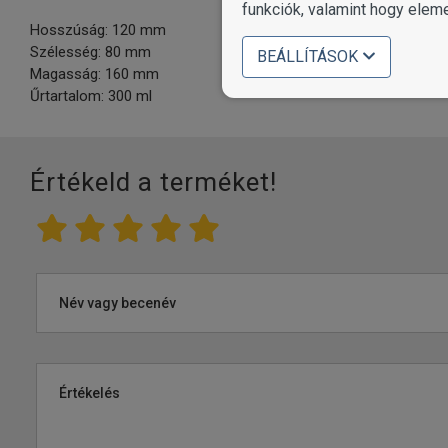
funkciók, valamint hogy elem
Hosszúság: 120 mm
Szélesség: 80 mm
BEÁLLÍTÁSOK
Magasság: 160 mm
Űrtartalom: 300 ml
Értékeld a terméket!
Név vagy becenév
Értékelés