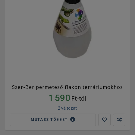
Szer-Ber permetező flakon terráriumokhoz
1 590
Ft-tól
2 változat
MUTASS TÖBBET