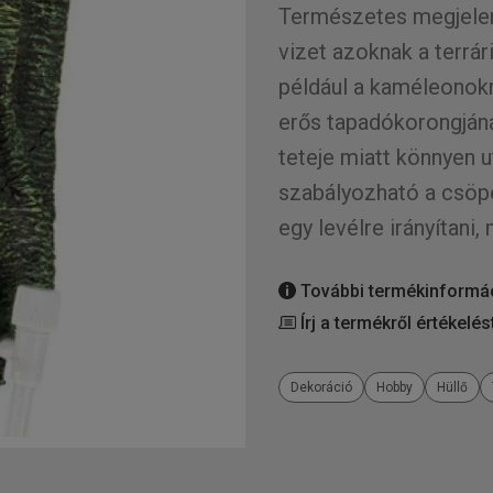
Természetes megjelené
vizet azoknak a terrár
például a kaméleonokna
erős tapadókorongjána
teteje miatt könnyen u
szabályozható a csöp
egy levélre irányítani,
További termékinformá
Írj a termékről értékelés
Dekoráció
Hobby
Hüllő