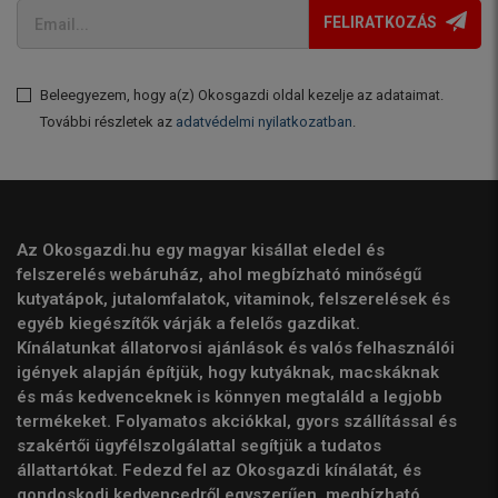
FELIRATKOZÁS
Beleegyezem, hogy a(z) Okosgazdi oldal kezelje az adataimat.
További részletek az
adatvédelmi nyilatkozatban
.
Az Okosgazdi.hu egy magyar kisállat eledel és
felszerelés webáruház, ahol megbízható minőségű
kutyatápok, jutalomfalatok, vitaminok, felszerelések és
egyéb kiegészítők várják a felelős gazdikat.
Kínálatunkat állatorvosi ajánlások és valós felhasználói
igények alapján építjük, hogy kutyáknak, macskáknak
és más kedvenceknek is könnyen megtaláld a legjobb
termékeket. Folyamatos akciókkal, gyors szállítással és
szakértői ügyfélszolgálattal segítjük a tudatos
állattartókat. Fedezd fel az Okosgazdi kínálatát, és
gondoskodj kedvencedről egyszerűen, megbízható