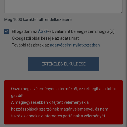
Még
1000
karakter áll rendelkezésére
Elfogadom az
ÁSZF
-et, valamint beleegyezem, hogy a(z)
Okosgazdi oldal kezelje az adataimat.
További részletek az
adatvédelmi nyilatkozatban
.
ÉRTÉKELÉS ELKÜLDÉSE
Oszd meg a véleményed a termékről, ezzel segítve a többi
gazdit!
A megjegyzésekben kifejtett vélemények a
hozzászólások szerzőinek magánvéleményei, és nem
tükrözik ennek az internetes portálnak a véleményét.