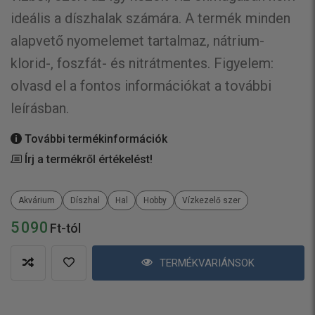
ideális a díszhalak számára. A termék minden
alapvető nyomelemet tartalmaz, nátrium-
klorid-, foszfát- és nitrátmentes. Figyelem:
olvasd el a fontos információkat a további
leírásban.
További termékinformációk
Írj a termékről értékelést!
Akvárium
Díszhal
Hal
Hobby
Vízkezelő szer
5 090
Ft-tól
TERMÉKVARIÁNSOK