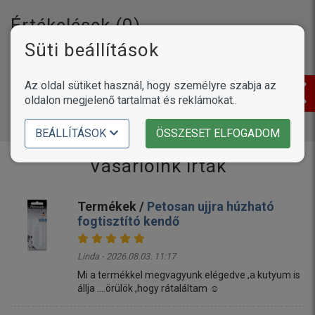
Értékelések (
0
)
Süti beállítások
Az oldal sütiket használ, hogy személyre szabja az
Még nincsenek hozzászólások. Légy te az első!
oldalon megjelenő tartalmat és reklámokat..
BEÁLLÍTÁSOK
ÖSSZESET ELFOGADOM
Vásárlóink írták
Termékek /
Petosan ujjra húzható
fogtisztító kendő
Linda - 2026.08.03. 11:17
Mi a termékkel megvagyunk elégedve ,a kutyum is
állja ....örülök ,hogy rátaláltam ☺️