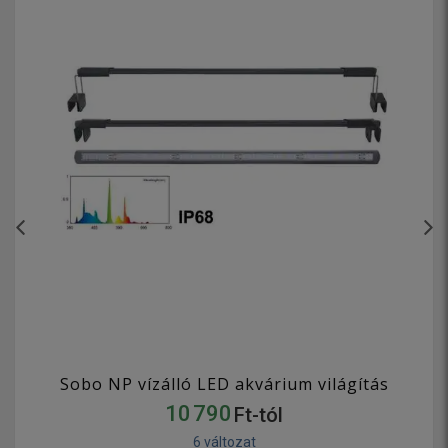
Sobo NP vízálló LED akvárium világítás
10 790
Ft-tól
6 változat