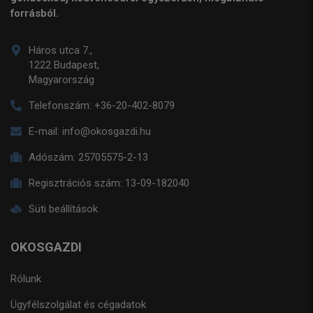
forrásból.
Háros utca 7.,
1222 Budapest,
Magyarország
Telefonszám:
+36-20-402-8079
E-mail:
info@okosgazdi.hu
Adószám:
25705575-2-13
Regisztrációs szám:
13-09-182040
Süti beállítások
OKOSGAZDI
Rólunk
Ügyfélszolgálat és cégadatok