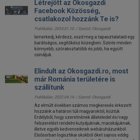
Létrejött az Okosgazdi
Facebook Közösség,
csatlakozol hozzánk Te is?
Publikálás: 2024.01.10. / Szerző:
Okosgazdi
Ismerkedj, kérdezz, oszd meg a tapasztalataid egy
barátságos, segítőkész közegben. Szinte minden
könnyebb, szórakoztatóbb és jobb, ha együtt
csináljuk.
Elindult az Okosgazdi.ro, most
már Románia területére is
szállítunk
Publikálás: 2022.04.14. / Szerző:
Okosgazdi
Az elmúlt években számos megkeresés érkezett
hozzánk a határon túli magyaroktól, köztük
Erdélyből, hogy szeretnének állateledel és/vagy
felszerelést rendelni kutyájuknak, macskájuknak,
illetve egyéb kedvenceiknek webáruházunkból.
Elsősorban logisztikai okokból őket sajnos eddig