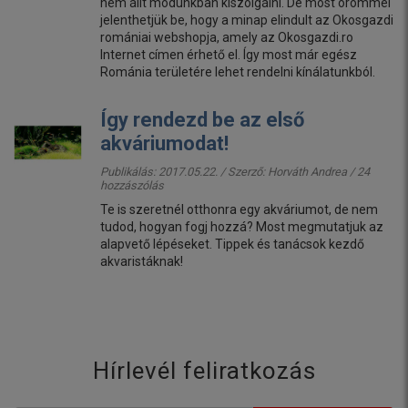
nem állt módunkban kiszolgálni. De most örömmel
jelenthetjük be, hogy a minap elindult az Okosgazdi
romániai webshopja, amely az Okosgazdi.ro
Internet címen érhető el. Így most már egész
Románia területére lehet rendelni kínálatunkból.
Így rendezd be az első
akváriumodat!
Publikálás: 2017.05.22. / Szerző:
Horváth Andrea
/ 24
hozzászólás
Te is szeretnél otthonra egy akváriumot, de nem
tudod, hogyan fogj hozzá? Most megmutatjuk az
alapvető lépéseket. Tippek és tanácsok kezdő
akvaristáknak!
Hírlevél feliratkozás