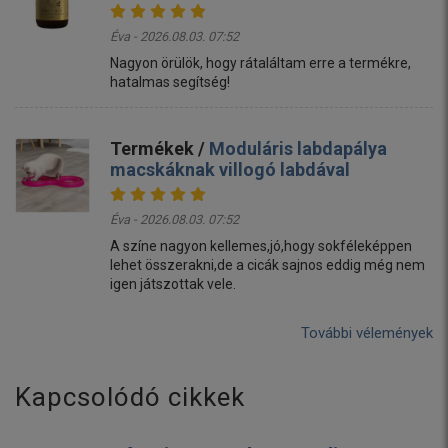
Éva - 2026.08.03. 07:52
Nagyon örülök, hogy rátaláltam erre a termékre,
hatalmas segítség!
Termékek /
Moduláris labdapálya
macskáknak villogó labdával
Éva - 2026.08.03. 07:52
A színe nagyon kellemes,jó,hogy sokféleképpen
lehet összerakni,de a cicák sajnos eddig még nem
igen játszottak vele.
További vélemények
Kapcsolódó cikkek