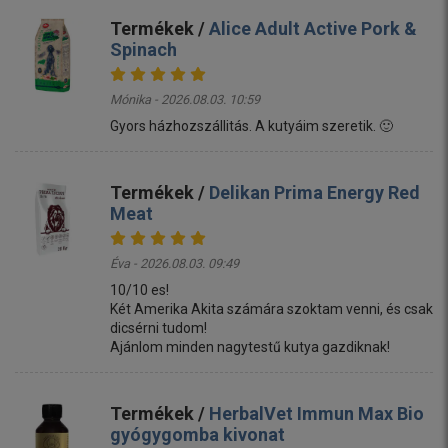
Termékek /
Alice Adult Active Pork &
Spinach
Mónika - 2026.08.03. 10:59
Gyors házhozszállitás. A kutyáim szeretik. 🙂
Termékek /
Delikan Prima Energy Red
Meat
Éva - 2026.08.03. 09:49
10/10 es!
Két Amerika Akita számára szoktam venni, és csak
dicsérni tudom!
Ajánlom minden nagytestű kutya gazdiknak!
Termékek /
HerbalVet Immun Max Bio
gyógygomba kivonat