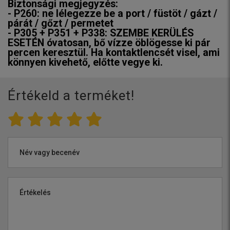
Biztonsági megjegyzés:
- P260: ne lélegezze be a port / füstöt / gázt /
párát / gőzt / permetet
- P305 + P351 + P338: SZEMBE KERÜLÉS
ESETÉN óvatosan, bő vízze öblögesse ki pár
percen keresztül. Ha kontaktlencsét visel, ami
könnyen kivehető, előtte vegye ki.
Értékeld a terméket!
Név vagy becenév
Értékelés