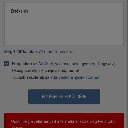
Értékelés
Még
1000
karakter áll rendelkezésére
Elfogadom az
ÁSZF
-et, valamint beleegyezem, hogy a(z)
Okosgazdi oldal kezelje az adataimat.
További részletek az
adatvédelmi nyilatkozatban
.
ÉRTÉKELÉS ELKÜLDÉSE
Oszd meg a véleményed a termékről, ezzel segítve a többi