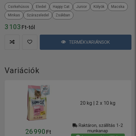
Csirkehúsos
Eledel
Happy Cat
Junior
Kölyök
Macska
Minkas
Szárazeledel
Zsákban
3 103
Ft-tól
TERMÉKVARIÁNSOK
Variációk
20 kg | 2 x 10 kg
Raktáron, szállítás 1-2
26 990
munkanap
Ft