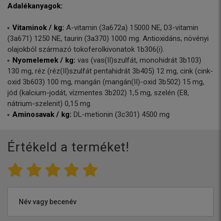
Adalékanyagok:
Vitaminok / kg:
A-vitamin (3a672a) 15000 NE, D3-vitamin
(3a671) 1250 NE, taurin (3a370) 1000 mg. Antioxidáns, növényi
olajokból származó tokoferolkivonatok 1b306(i).
Nyomelemek / kg:
vas (vas(II)szulfát, monohidrát 3b103)
130 mg, réz (réz(II)szulfát pentahidrát 3b405) 12 mg, cink (cink-
oxid 3b603) 100 mg, mangán (mangán(II)-oxid 3b502) 15 mg,
jód (kalcium-jodát, vízmentes 3b202) 1,5 mg, szelén (E8,
nátrium-szelenit) 0,15 mg.
Aminosavak / kg:
DL-metionin (3c301) 4500 mg
Értékeld a terméket!
Név vagy becenév