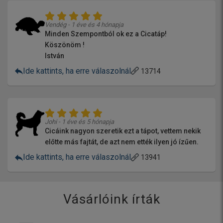
Vendég - 1 éve és 4 hónapja
Minden Szempontból ok ez a Cicatáp!
Köszönöm !
István
Ide kattints, ha erre válaszolnál
13714
Johi - 1 éve és 5 hónapja
Cicáink nagyon szeretik ezt a tápot, vettem nekik
előtte más fajtát, de azt nem ették ilyen jó ízűen.
Ide kattints, ha erre válaszolnál
13941
Vásárlóink írták