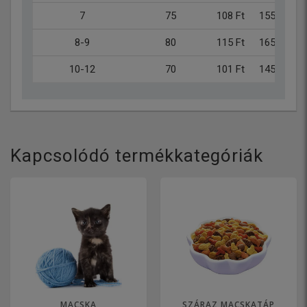
7
75
108 Ft
155 Ft
8-9
80
115 Ft
165 Ft
10-12
70
101 Ft
145 Ft
Kapcsolódó termékkategóriák
MACSKA
SZÁRAZ MACSKATÁP