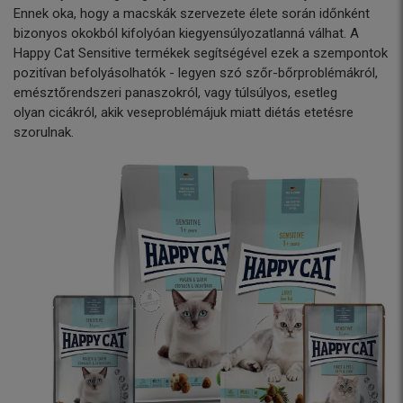
Ennek oka, hogy a macskák szervezete élete során időnként
bizonyos okokból kifolyóan kiegyensúlyozatlanná válhat. A
Happy Cat Sensitive termékek segítségével ezek a szempontok
pozitívan befolyásolhatók - legyen szó szőr-bőrproblémákról,
emésztőrendszeri panaszokról, vagy túlsúlyos, esetleg
olyan cicákról, akik veseproblémájuk miatt diétás etetésre
szorulnak.