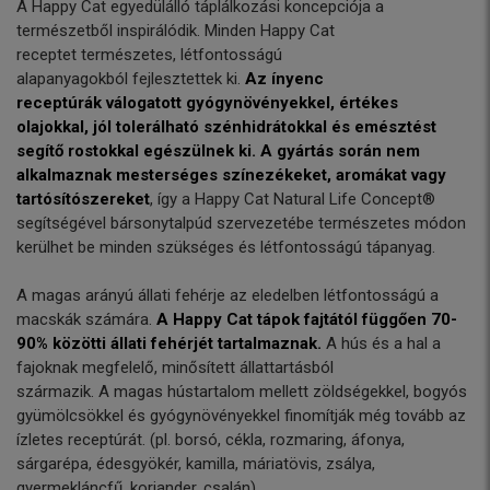
A Happy Cat egyedülálló táplálkozási koncepciója a
természetből inspirálódik. Minden Happy Cat
receptet természetes, létfontosságú
alapanyagokból fejlesztettek ki.
Az ínyenc
receptúrák válogatott gyógynövényekkel, értékes
olajokkal, jól tolerálható szénhidrátokkal és emésztést
segítő rostokkal egészülnek ki. A gyártás során nem
alkalmaznak mesterséges színezékeket, aromákat vagy
tartósítószereket
, így a Happy Cat Natural Life Concept®
segítségével bársonytalpúd szervezetébe természetes módon
kerülhet be minden szükséges és létfontosságú tápanyag.
A magas arányú állati fehérje az eledelben létfontosságú a
macskák számára.
A Happy Cat tápok fajtától függően 70-
90% közötti állati fehérjét tartalmaznak.
A hús és a hal a
fajoknak megfelelő, minősített állattartásból
származik. A magas hústartalom mellett zöldségekkel, bogyós
gyümölcsökkel és gyógynövényekkel finomítják még tovább az
ízletes receptúrát. (pl. borsó, cékla, rozmaring, áfonya,
sárgarépa, édesgyökér, kamilla, máriatövis, zsálya,
gyermekláncfű, koriander, csalán)