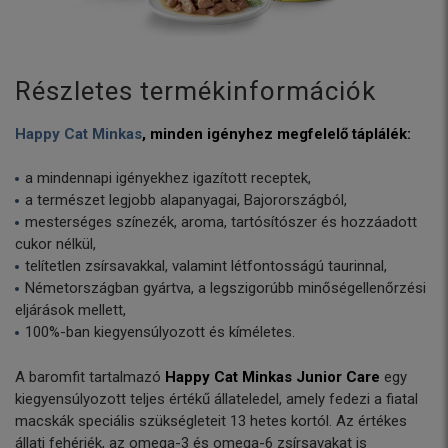
Részletes termékinformációk
Happy Cat Minkas
, minden igényhez megfelelő táplálék:
a mindennapi igényekhez igazított receptek,
a természet legjobb alapanyagai, Bajorországból,
mesterséges színezék, aroma, tartósítószer és hozzáadott
cukor nélkül,
telítetlen zsírsavakkal, valamint létfontosságú taurinnal,
Németországban gyártva, a legszigorúbb minőségellenőrzési
eljárások mellett,
100%-ban kiegyensúlyozott és kíméletes.
A baromfit tartalmazó
Happy Cat Minkas Junior Care
egy
kiegyensúlyozott teljes értékű állateledel, amely fedezi a fiatal
macskák speciális szükségleteit 13 hetes kortól. Az értékes
állati fehérjék, az omega-3 és omega-6 zsírsavakat is