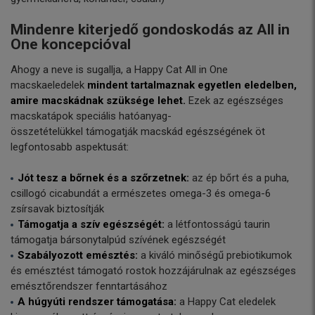
Mindenre kiterjedő gondoskodás az All in
One koncepcióval
Ahogy a neve is sugallja, a Happy Cat All in One
macskaeledelek
mindent tartalmaznak egyetlen eledelben,
amire macskádnak szüksége lehet.
Ezek az egészséges
macskatápok speciális hatóanyag-
összetételükkel támogatják macskád egészségének öt
legfontosabb aspektusát:
Jót tesz a bőrnek és a szőrzetnek:
az ép bőrt és a puha,
csillogó cicabundát a ermészetes omega-3 és omega-6
zsírsavak biztosítják
Támogatja a szív egészségét:
a létfontosságú taurin
támogatja bársonytalpúd szívének egészségét
Szabályozott emésztés:
a kiváló minőségű prebiotikumok
és emésztést támogató rostok hozzájárulnak az egészséges
emésztőrendszer fenntartásához
A húgyúti rendszer támogatása:
a Happy Cat eledelek