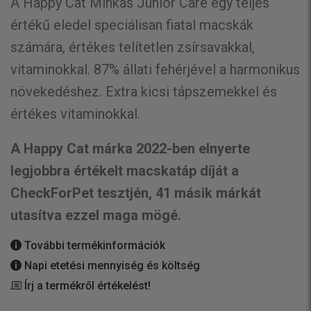
A Happy Cat Minkas Junior Care egy teljes
értékű eledel speciálisan fiatal macskák
számára, értékes telítetlen zsírsavakkal,
vitaminokkal. 87% állati fehérjével a harmonikus
növekedéshez. Extra kicsi tápszemekkel és
értékes vitaminokkal.
A Happy Cat márka 2022-ben elnyerte
legjobbra értékelt macskatáp díját a
CheckForPet tesztjén, 41 másik márkát
utasítva ezzel maga mögé.
További termékinformációk
Napi etetési mennyiség és költség
Írj a termékről értékelést!