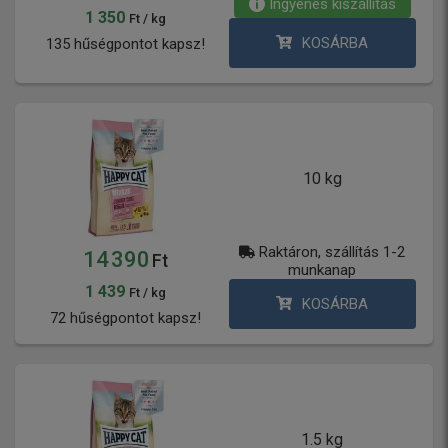
Ingyenes kiszállítás
1 350
Ft / kg
KOSÁRBA
135 hűségpontot kapsz!
10 kg
Raktáron, szállítás 1-2
14 390
Ft
munkanap
1 439
Ft / kg
KOSÁRBA
72 hűségpontot kapsz!
1.5 kg