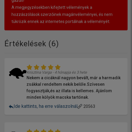
gazdit!
A megjegyzésekben kifejtett vélemények a
hozzászólások szerzőinek magánvéleményei, és nem
tükrözik ennek az internetes portálnak a véleményét.
Értékelések (
6
)
Krisztina Varga - 4 hónapja és 3 hete
Nekem a cicáknál nagyon bevált, már a harmadik
zsákkal rendeltem nekik belőle.Szívesen
fogyasztják,és az illata is kellemes. Ajánlom
minden kölyök macska tartónak.
Ide kattints, ha erre válaszolnál
20563