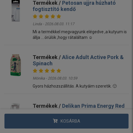
Termékek /
Petosan ujjra húzható
fogtisztító kendő
Linda - 2026.08.03. 11:17
Mi a termékkel megvagyunk elégedve ,a kutyum is
állja ....örülök ,hogy rátaláltam ☺️
Termékek /
Alice Adult Active Pork &
Spinach
Mónika - 2026.08.03. 10:59
Gyors házhozszállitás. A kutyáim szeretik. 🙂
Termékek /
Delikan Prima Energy Red
Meat
KOSÁRBA
Éva - 2026.08.03. 09:49