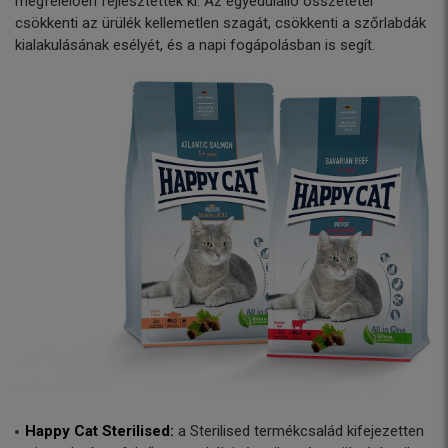
megfelelően fejlesztették ki. Az egyedülálló összetétel
csökkenti az ürülék kellemetlen szagát, csökkenti a szőrlabdák
kialakulásának esélyét, és a napi fogápolásban is segít.
Happy Cat Sterilised:
a Sterilised termékcsalád kifejezetten