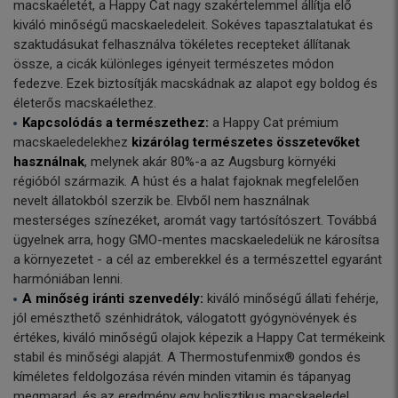
macskaéletét, a Happy Cat nagy szakértelemmel állítja elő
kiváló minőségű macskaeledeleit. Sokéves tapasztalatukat és
szaktudásukat felhasználva tökéletes recepteket állítanak
össze, a cicák különleges igényeit természetes módon
fedezve. Ezek biztosítják macskádnak az alapot egy boldog és
életerős macskaélethez.
Kapcsolódás a természethez:
a Happy Cat prémium
macskaeledelekhez
kizárólag természetes összetevőket
használnak
, melynek akár 80%-a az Augsburg környéki
régióból származik. A húst és a halat fajoknak megfelelően
nevelt állatokból szerzik be. Elvből nem használnak
mesterséges színezéket, aromát vagy tartósítószert. Továbbá
ügyelnek arra, hogy GMO-mentes macskaeledelük ne károsítsa
a környezetet - a cél az emberekkel és a természettel egyaránt
harmóniában lenni.
A minőség iránti szenvedély:
kiváló minőségű állati fehérje,
jól emészthető szénhidrátok, válogatott gyógynövények és
értékes, kiváló minőségű olajok képezik a Happy Cat termékeink
stabil és minőségi alapját. A Thermostufenmix® gondos és
kíméletes feldolgozása révén minden vitamin és tápanyag
megmarad, és az eredmény egy holisztikus macskaeledel,