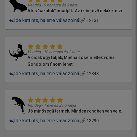
Vendég - 9 hónapja és 3 hete
A kis 'sakálok" imádják. Az íz bejövő nekik köszi
Ide kattints, ha erre válaszolnál
12131
Vendég - 10 hónapja és 2 hete
A cicák úgy falják, Mintha sosem ettek volna.
Gondolom finom lehet!
Ide kattints, ha erre válaszolnál
12348
Vendég - 1 éve és 2 hónapja
Jó minőségü termék. Minden rendben van vele.
Ide kattints, ha erre válaszolnál
13290