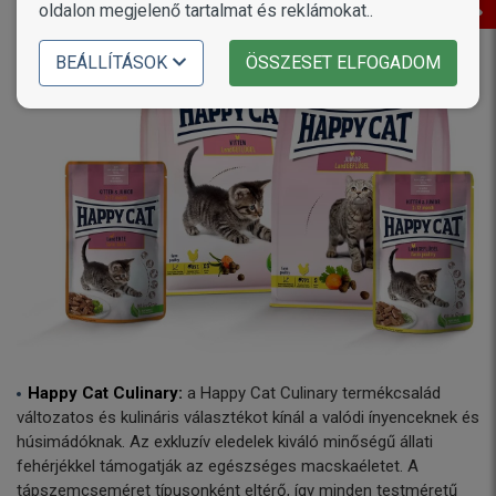
oldalon megjelenő tartalmat és reklámokat..
BEÁLLÍTÁSOK
ÖSSZESET ELFOGADOM
Happy Cat Culinary:
a Happy Cat Culinary termékcsalád
változatos és kulináris választékot kínál a valódi ínyenceknek és
húsimádóknak. Az exkluzív eledelek kiváló minőségű állati
fehérjékkel támogatják az egészséges macskaéletet. A
tápszemcseméret típusonként eltérő, így minden testméretű