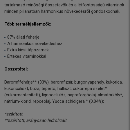
tartalmazó minőségi összetevők és a létfontosságú vitaminok
minden pillanatban harmonikus növekedésről gondoskodnak.
Főbb termékjellemzők:
87% állati fehérje
A harmonikus növekedéshez
Extra kicsi tápszemek
Értékes vitaminokkal
Összetétel:
Baromfifehérje** (33%), baromfizsír, burgonyapehely, kukorica,
kukoricaliszt, búza, tepertő, halliszt, cukorrépa szelet*
(cukormentesített), lignocellulóz, napraforgóolaj, almatörköly*,
nátrium-klorid, repceolaj, Yucca schidigera * (0,04%);
*szárított,
**szárított, arányosan hidrolizált