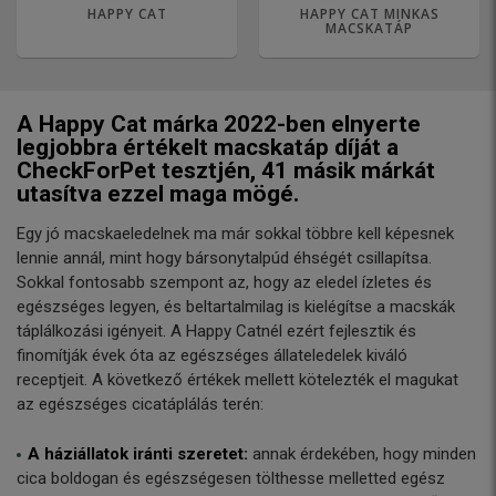
HAPPY CAT
HAPPY CAT MINKAS
MACSKATÁP
A Happy Cat márka 2022-ben elnyerte
legjobbra értékelt macskatáp díját a
CheckForPet tesztjén, 41 másik márkát
utasítva ezzel maga mögé.
Egy jó macskaeledelnek ma már sokkal többre kell képesnek
lennie annál, mint hogy bársonytalpúd éhségét csillapítsa.
Sokkal fontosabb szempont az, hogy az eledel ízletes és
egészséges legyen, és beltartalmilag is kielégítse a macskák
táplálkozási igényeit. A Happy Catnél ezért fejlesztik és
finomítják évek óta az egészséges állateledelek kiváló
receptjeit. A következő értékek mellett kötelezték el magukat
az egészséges cicatáplálás terén:
A háziállatok iránti szeretet:
annak érdekében, hogy minden
cica boldogan és egészségesen tölthesse melletted egész