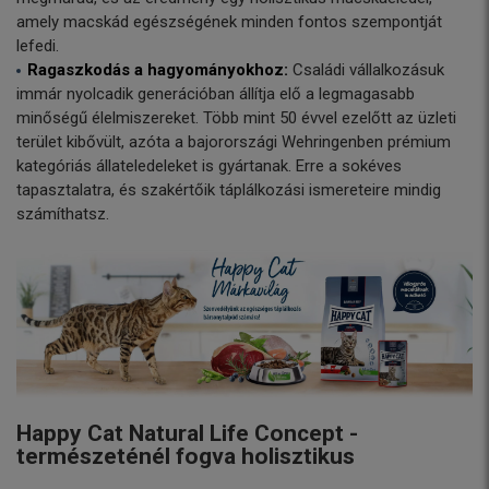
amely macskád egészségének minden fontos szempontját
lefedi.
Ragaszkodás a hagyományokhoz:
Családi vállalkozásuk
immár nyolcadik generációban állítja elő a legmagasabb
minőségű élelmiszereket. Több mint 50 évvel ezelőtt az üzleti
terület kibővült, azóta a bajorországi Wehringenben prémium
kategóriás állateledeleket is gyártanak. Erre a sokéves
tapasztalatra, és szakértőik táplálkozási ismereteire mindig
számíthatsz.
Happy Cat Natural Life Concept -
természeténél fogva holisztikus