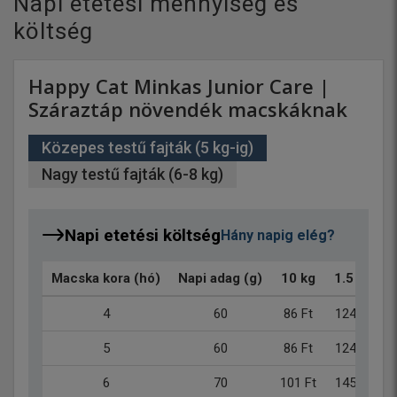
Napi etetési mennyiség és
költség
Happy Cat Minkas Junior Care |
Száraztáp növendék macskáknak
Közepes testű fajták (5 kg-ig)
Nagy testű fajták (6-8 kg)
Napi etetési költség
Hány napig elég?
Macska kora (hó)
Napi adag (g)
10 kg
1.5 kg
4
60
86 Ft
124 Ft
5
60
86 Ft
124 Ft
6
70
101 Ft
145 Ft