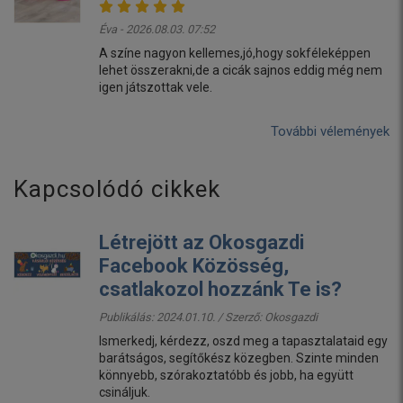
Éva - 2026.08.03. 07:52
A színe nagyon kellemes,jó,hogy sokféleképpen
lehet összerakni,de a cicák sajnos eddig még nem
igen játszottak vele.
További vélemények
Kapcsolódó cikkek
Létrejött az Okosgazdi
Facebook Közösség,
csatlakozol hozzánk Te is?
Publikálás: 2024.01.10. / Szerző:
Okosgazdi
Ismerkedj, kérdezz, oszd meg a tapasztalataid egy
barátságos, segítőkész közegben. Szinte minden
könnyebb, szórakoztatóbb és jobb, ha együtt
csináljuk.