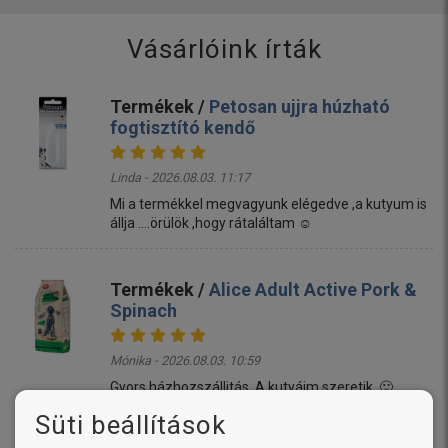
Vásárlóink írták
Termékek /
Petosan ujjra húzható
fogtisztító kendő
Linda - 2026.08.03. 11:17
Mi a termékkel megvagyunk elégedve ,a kutyum is
állja ....örülök ,hogy rátaláltam ☺️
Termékek /
Alice Adult Active Pork &
Spinach
Mónika - 2026.08.03. 10:59
Gyors házhozszállitás. A kutyáim szeretik. 🙂
Süti beállítások