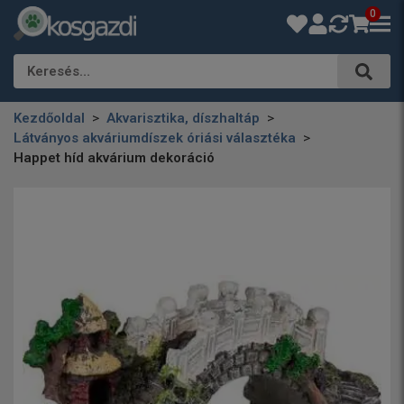
0
Keresés…
Kezdőoldal
Akvarisztika, díszhaltáp
Látványos akváriumdíszek óriási választéka
Happet híd akvárium dekoráció