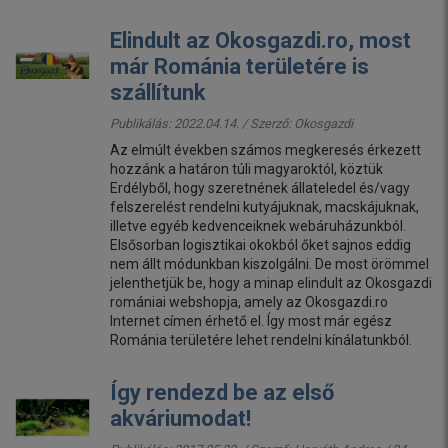
Elindult az Okosgazdi.ro, most
már Románia területére is
szállítunk
Publikálás: 2022.04.14. / Szerző:
Okosgazdi
Az elmúlt években számos megkeresés érkezett
hozzánk a határon túli magyaroktól, köztük
Erdélyből, hogy szeretnének állateledel és/vagy
felszerelést rendelni kutyájuknak, macskájuknak,
illetve egyéb kedvenceiknek webáruházunkból.
Elsősorban logisztikai okokból őket sajnos eddig
nem állt módunkban kiszolgálni. De most örömmel
jelenthetjük be, hogy a minap elindult az Okosgazdi
romániai webshopja, amely az Okosgazdi.ro
Internet címen érhető el. Így most már egész
Románia területére lehet rendelni kínálatunkból.
Így rendezd be az első
akváriumodat!