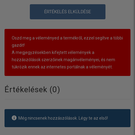
ÉRTÉKELÉS ELKÜLDÉSE
Oszd meg a véleményed a termékről, ezzel segítve a többi
gazdit!
A megjegyzésekben kifejtett vélemények a
hozzászólások szerzőinek magánvéleményei, és nem
tükrözik ennek az internetes portálnak a véleményét.
Értékelések (
0
)
Még nincsenek hozzászólások. Légy te az első!