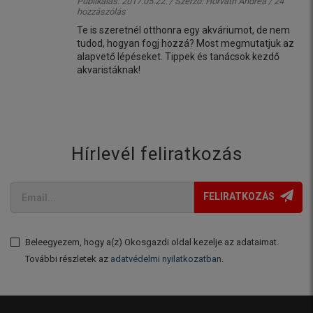
Publikálás: 2017.05.22. / Szerző:
Horváth Andrea
/ 24
hozzászólás
Te is szeretnél otthonra egy akváriumot, de nem
tudod, hogyan fogj hozzá? Most megmutatjuk az
alapvető lépéseket. Tippek és tanácsok kezdő
akvaristáknak!
Hírlevél feliratkozás
FELIRATKOZÁS
Beleegyezem, hogy a(z) Okosgazdi oldal kezelje az adataimat.
További részletek az
adatvédelmi nyilatkozatban
.