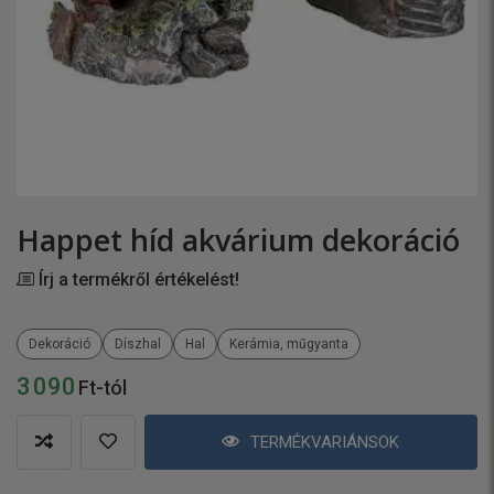
Happet híd akvárium dekoráció
Írj a termékről értékelést!
Dekoráció
Díszhal
Hal
Kerámia, műgyanta
3 090
Ft-tól
TERMÉKVARIÁNSOK