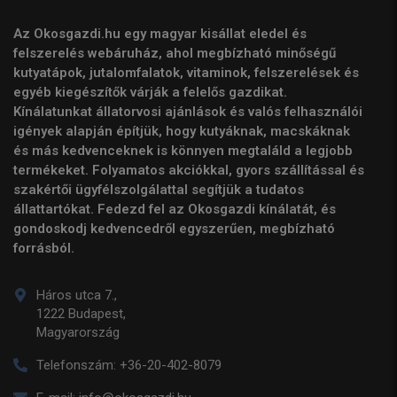
Az Okosgazdi.hu egy magyar kisállat eledel és
felszerelés webáruház, ahol megbízható minőségű
kutyatápok, jutalomfalatok, vitaminok, felszerelések és
egyéb kiegészítők várják a felelős gazdikat.
Kínálatunkat állatorvosi ajánlások és valós felhasználói
igények alapján építjük, hogy kutyáknak, macskáknak
és más kedvenceknek is könnyen megtaláld a legjobb
termékeket. Folyamatos akciókkal, gyors szállítással és
szakértői ügyfélszolgálattal segítjük a tudatos
állattartókat. Fedezd fel az Okosgazdi kínálatát, és
gondoskodj kedvencedről egyszerűen, megbízható
forrásból.
Háros utca 7.,
1222 Budapest,
Magyarország
Telefonszám:
+36-20-402-8079