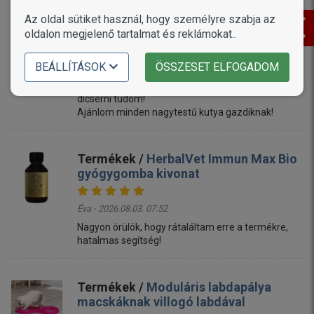
Termékek /
Delikan Prima Energy Red
Meat
Az oldal sütiket használ, hogy személyre szabja az
oldalon megjelenő tartalmat és reklámokat..
Éva - 2026.08.03. 09:49
BEÁLLÍTÁSOK
ÖSSZESET ELFOGADOM
10/10 es!
Két Amerika Akita számára szoktam venni, és csak
dicsérni tudom!
Ajánlom minden nagytestű kutya gazdiknak!
Termékek /
HerbalVet Immun Max Bio
gyógygomba kivonat
Éva - 2026.08.03. 07:52
Nagyon örülök, hogy rátaláltam erre a termékre,
hatalmas segítség!
Termékek /
Moduláris labdapálya
macskáknak villogó labdával