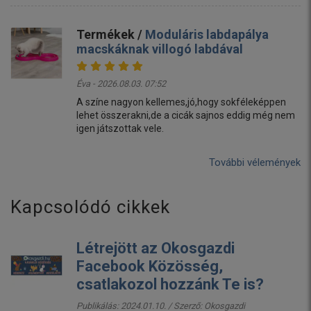
Termékek /
Moduláris labdapálya
macskáknak villogó labdával
Éva - 2026.08.03. 07:52
A színe nagyon kellemes,jó,hogy sokféleképpen
lehet összerakni,de a cicák sajnos eddig még nem
igen játszottak vele.
További vélemények
Kapcsolódó cikkek
Létrejött az Okosgazdi
Facebook Közösség,
csatlakozol hozzánk Te is?
Publikálás: 2024.01.10. / Szerző:
Okosgazdi