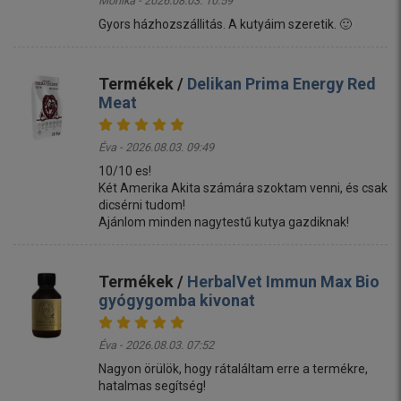
Mónika - 2026.08.03. 10:59
Gyors házhozszállitás. A kutyáim szeretik. 🙂
Termékek /
Delikan Prima Energy Red
Meat
Éva - 2026.08.03. 09:49
10/10 es!
Két Amerika Akita számára szoktam venni, és csak
dicsérni tudom!
Ajánlom minden nagytestű kutya gazdiknak!
Termékek /
HerbalVet Immun Max Bio
gyógygomba kivonat
Éva - 2026.08.03. 07:52
Nagyon örülök, hogy rátaláltam erre a termékre,
hatalmas segítség!