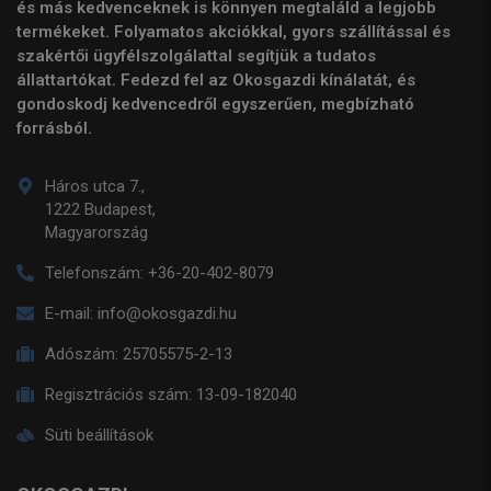
és más kedvenceknek is könnyen megtaláld a legjobb
termékeket. Folyamatos akciókkal, gyors szállítással és
szakértői ügyfélszolgálattal segítjük a tudatos
állattartókat. Fedezd fel az Okosgazdi kínálatát, és
gondoskodj kedvencedről egyszerűen, megbízható
forrásból.
Háros utca 7.,
1222 Budapest,
Magyarország
Telefonszám:
+36-20-402-8079
E-mail:
info@okosgazdi.hu
Adószám:
25705575-2-13
Regisztrációs szám:
13-09-182040
Süti beállítások