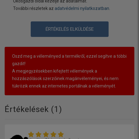
Okosgazdi oldal kezelje az adataimat.
További részletek az
adatvédelmi nyilatkozatban
.
ÉRTÉKELÉS ELKÜLDÉSE
Oszd meg a véleményed a termékről, ezzel segítve a többi
gazdit!
A megjegyzésekben kifejtett vélemények a
hozzászólások szerzőinek magánvéleményei, és nem
tükrözik ennek az internetes portálnak a véleményét.
Értékelések (
1
)