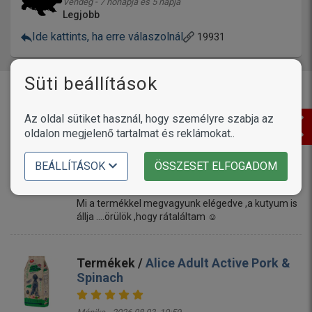
Vendég - 7 hónapja és 5 napja
Legjobb
Ide kattints, ha erre válaszolnál
19931
Süti beállítások
Vásárlóink írták
Az oldal sütiket használ, hogy személyre szabja az
oldalon megjelenő tartalmat és reklámokat..
Termékek /
Petosan ujjra húzható
fogtisztító kendő
BEÁLLÍTÁSOK
ÖSSZESET ELFOGADOM
Linda - 2026.08.03. 11:17
Mi a termékkel megvagyunk elégedve ,a kutyum is
állja ....örülök ,hogy rátaláltam ☺️
Termékek /
Alice Adult Active Pork &
Spinach