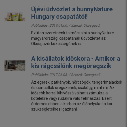
Újévi üdvözlet a bunnyNature
Hungary csapatától!
Publikálás: 2019.01.06. / Szerző:
Okosgazdi
Ezúton szeretnénk tolmácsolni a bunnyNature
magyarországi csapatának üdvözletét az
Okosgazdi közösségének is.
A kisállatok időskora - Amikor a
kis rágcsálónk megöregszik
Publikálás: 2017.06.08. / Szerző:
Okosgazdi
Az egerek, patkányok, hörcsögök, tengerimalackok
és csincsillák öregszenek, csakúgy, mint mi. Az
idősebb korral kihívássá válhat számukra a
kötelekre vagy rudakra való felmászás. Ezért
érdemes ebben a korban az élőhelyüket a kor
szükségleteihez igazítani.