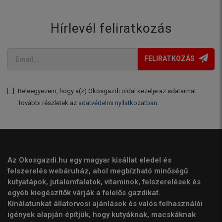
Hírlevél feliratkozás
FELIRATKOZÁS
Beleegyezem, hogy a(z) Okosgazdi oldal kezelje az adataimat.
További részletek az
adatvédelmi nyilatkozatban
.
Az Okosgazdi.hu egy magyar kisállat eledel és
felszerelés webáruház, ahol megbízható minőségű
kutyatápok, jutalomfalatok, vitaminok, felszerelések és
egyéb kiegészítők várják a felelős gazdikat.
Kínálatunkat állatorvosi ajánlások és valós felhasználói
igények alapján építjük, hogy kutyáknak, macskáknak