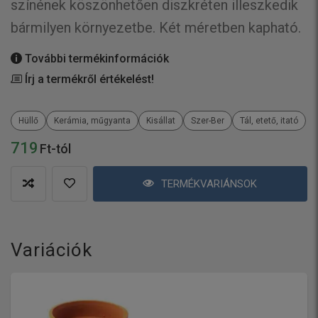
színének köszönhetően diszkréten illeszkedik
bármilyen környezetbe. Két méretben kapható.
További termékinformációk
Írj a termékről értékelést!
Hüllő
Kerámia, műgyanta
Kisállat
Szer-Ber
Tál, etető, itató
719
Ft-tól
TERMÉKVARIÁNSOK
Variációk