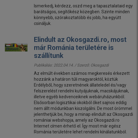
Ismerkedj, kérdezz, oszd meg a tapasztalataid egy
barátságos, segítőkész közegben. Szinte minden
könnyebb, szórakoztatóbb és jobb, ha együtt
csináljuk.
Elindult az Okosgazdi.ro, most
már Románia területére is
szállítunk
Publikálás: 2022.04.14. / Szerző:
Okosgazdi
Az elmúlt években számos megkeresés érkezett
hozzánk a határon túli magyaroktól, köztük
Erdélyből, hogy szeretnének állateledel és/vagy
felszerelést rendelni kutyájuknak, macskájuknak,
illetve egyéb kedvenceiknek webáruházunkból.
Elsősorban logisztikai okokból őket sajnos eddig
nem állt módunkban kiszolgálni. De most örömmel
jelenthetjük be, hogy a minap elindult az Okosgazdi
romániai webshopja, amely az Okosgazdi.ro
Internet címen érhető el. Így most már egész
Románia területére lehet rendelni kínálatunkból.