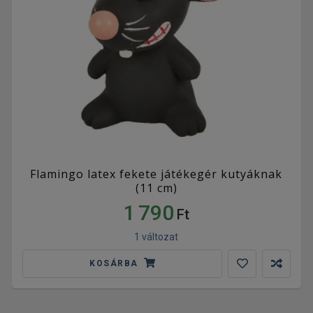
Flamingo latex fekete játékegér kutyáknak
(11 cm)
1 790
Ft
1 változat
KOSÁRBA