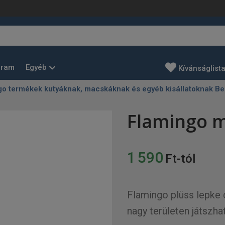
Egyéb
gram
Kívánságlist
go termékek kutyáknak, macskáknak és egyéb kisállatoknak Be
Flamingo 
1 590
Ft-tól
Flamingo plüss lepke
nagy területen játszh