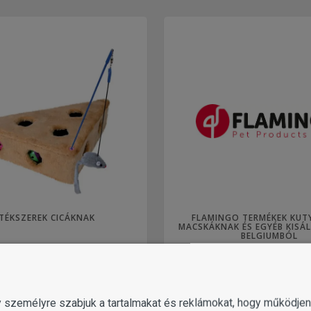
TÉKSZEREK CICÁKNAK
FLAMINGO TERMÉKEK KUT
MACSKÁKNAK ÉS EGYÉB KISÁ
BELGIUMBÓL
gy személyre szabjuk a tartalmakat és reklámokat, hogy működj