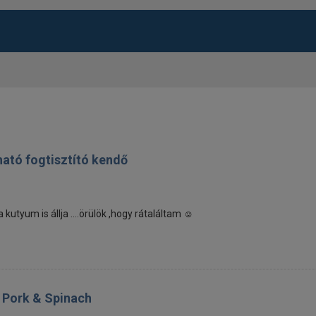
ható fogtisztító kendő
utyum is állja ....örülök ,hogy rátaláltam ☺️
e Pork & Spinach