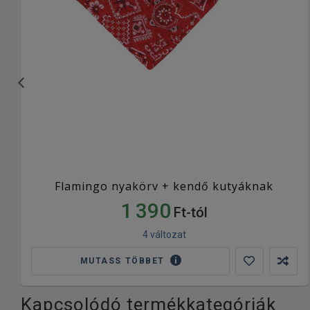
Flamingo nyakörv + kendő kutyáknak
1 390
Ft-tól
4 változat
MUTASS TÖBBET
Kapcsolódó termékkategóriák