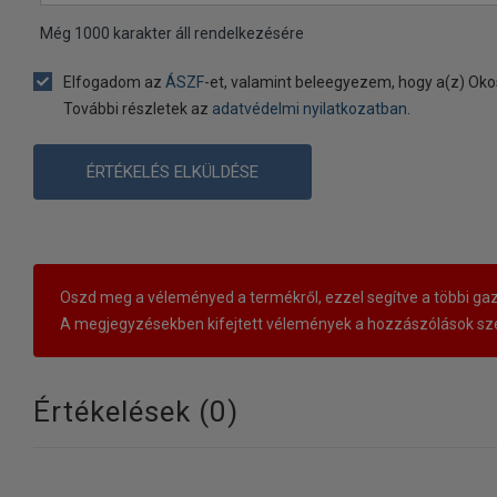
Még
1000
karakter áll rendelkezésére
Elfogadom az
ÁSZF
-et, valamint beleegyezem, hogy a(z) Oko
További részletek az
adatvédelmi nyilatkozatban
.
ÉRTÉKELÉS ELKÜLDÉSE
Oszd meg a véleményed a termékről, ezzel segítve a többi gaz
A megjegyzésekben kifejtett vélemények a hozzászólások sze
Értékelések (
0
)