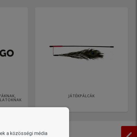
YÁKNAK,
JÁTÉKPÁLCÁK
LLATOKNAK
enek a közösségi média