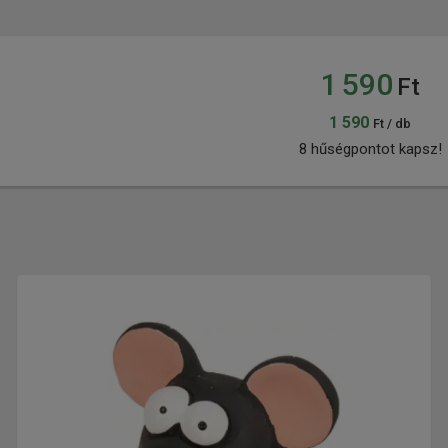
1 590
Ft
1 590
Ft / db
8 hűségpontot kapsz!