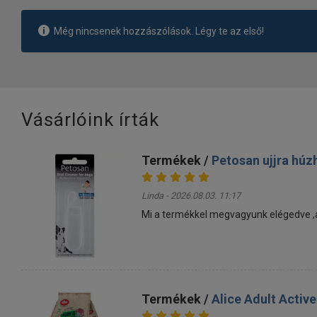
Még nincsenek hozzászólások. Légy te az első!
Vásárlóink írták
Termékek /
Petosan ujjra húz
Linda - 2026.08.03. 11:17
Mi a termékkel megvagyunk elégedve ,a k
Termékek /
Alice Adult Activ