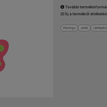
További termékinformá
Írj a termékről értékelés
Flamingo
Játék
Játékpálc