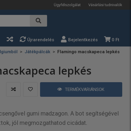
Ügyfélszolgálat
Vásárlási tudnivalók
a
Újrarendelés
Bejelentkezés
0 Ft
lgiumból
Játékpálcák
Flamingo macskapeca lepkés
macskapeca lepkés
TERMÉKVARIÁNSOK
 csengővel gumi madzagon. A bot segítségével
attok, jól megmozgathatod cicádat.