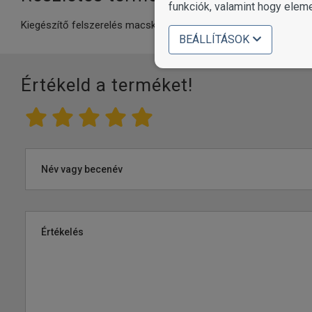
funkciók, valamint hogy elem
Kiegészítő felszerelés macskáknak.
BEÁLLÍTÁSOK
Értékeld a terméket!
Név vagy becenév
Értékelés