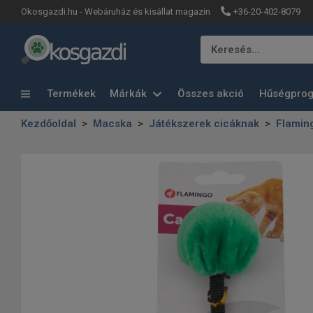
+36-20-402-8079
Okosgazdi.hu - Webáruház és kisállat magazin
Keresés…
Termékek
Márkák
Összes akció
Hűségpro
Kezdőoldal
Macska
Játékszerek cicáknak
Flamin