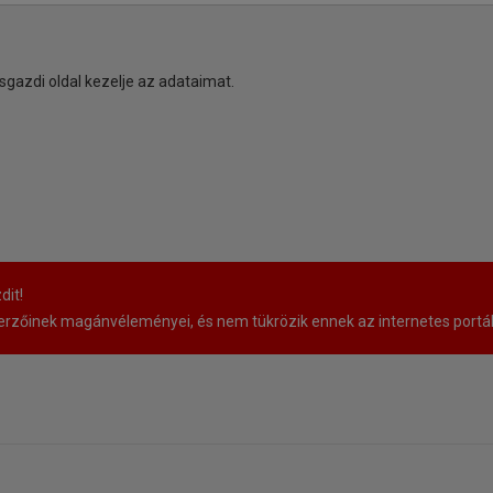
sgazdi oldal kezelje az adataimat.
dit!
rzőinek magánvéleményei, és nem tükrözik ennek az internetes portá