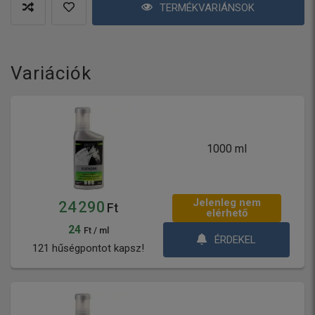
TERMÉKVARIÁNSOK
Variációk
1000 ml
Jelenleg nem
24 290
Ft
elérhető
24
Ft / ml
ÉRDEKEL
121 hűségpontot kapsz!