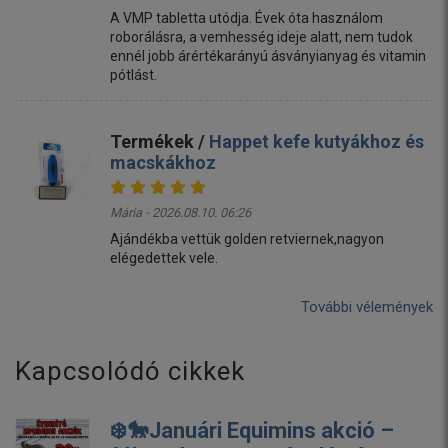
A VMP tabletta utódja. Évek óta használom
roborálásra, a vemhesség ideje alatt, nem tudok
ennél jobb árértékarányú ásványianyag és vitamin
pótlást.
Termékek /
Happet kefe kutyákhoz és
macskákhoz
Mária - 2026.08.10. 06:26
Ajándékba vettük golden retviernek,nagyon
elégedettek vele.
További vélemények
Kapcsolódó cikkek
❄️🐎Januári Equimins akció –