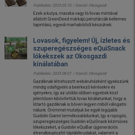
Publikálás: 2025.05.10. / Szerző:
Okosgazdi
Ezek a kutya, macska vagy ló/lovas mintával
ellátott GreenDeed márkájú pénztárcák kellemes
tapintású, egyedi marhabőrből készülnek.
Lovasok, figyelem! Új, ízletes és
szuperegészséges eQuiSnack
lókekszek az Okosgazdi
kínálatában
Publikálás: 2023.08.07. / Szerző:
Okosgazdi
Gazdiknak létrehozott webáruházként igyekszünk
mindig odafigyelni a beérkező kérésekre és
igényekre, így az utóbbi időben egyebek közt
jelentősen kibővítettük lovas kínálatunkat, hogy a
lótartó gazdiknak is bőven legyen miből válogatni
nálunk. Örömmel mutatjuk be egyik legújabb
Guidolin Gianni termékcsaládunkat, így a ropogós,
szuperegészséges Guidolin eQuiSnack kézműves
lókekszeket, a Guidolin eQuiBar újgenerációs
étrendkiegészítő táplálékrudakat, valamint a