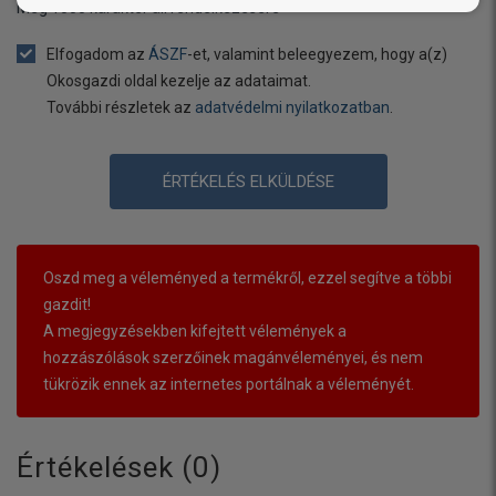
Még
1000
karakter áll rendelkezésére
Elfogadom az
ÁSZF
-et, valamint beleegyezem, hogy a(z)
Okosgazdi oldal kezelje az adataimat.
További részletek az
adatvédelmi nyilatkozatban
.
ÉRTÉKELÉS ELKÜLDÉSE
Oszd meg a véleményed a termékről, ezzel segítve a többi
gazdit!
A megjegyzésekben kifejtett vélemények a
hozzászólások szerzőinek magánvéleményei, és nem
tükrözik ennek az internetes portálnak a véleményét.
Értékelések (
0
)