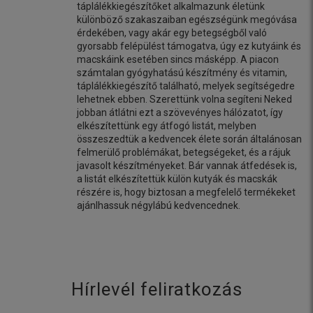
táplálékkiegészítőket alkalmazunk életünk
különböző szakaszaiban egészségünk megóvása
érdekében, vagy akár egy betegségből való
gyorsabb felépülést támogatva, úgy ez kutyáink és
macskáink esetében sincs másképp. A piacon
számtalan gyógyhatású készítmény és vitamin,
táplálékkiegészítő található, melyek segítségedre
lehetnek ebben. Szerettünk volna segíteni Neked
jobban átlátni ezt a szövevényes hálózatot, így
elkészítettünk egy átfogó listát, melyben
összeszedtük a kedvencek élete során általánosan
felmerülő problémákat, betegségeket, és a rájuk
javasolt készítményeket. Bár vannak átfedések is,
a listát elkészítettük külön kutyák és macskák
részére is, hogy biztosan a megfelelő termékeket
ajánlhassuk négylábú kedvencednek.
Hírlevél feliratkozás