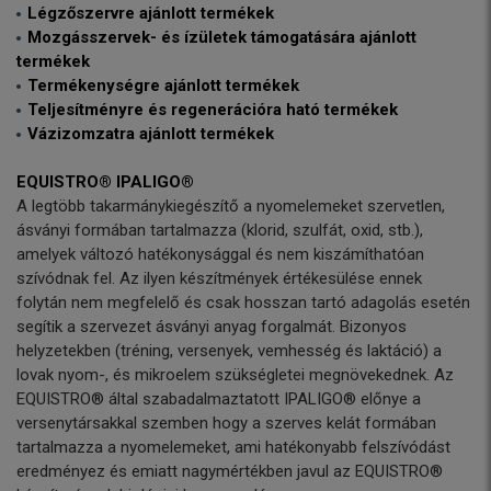
Légzőszervre ajánlott termékek
Mozgásszervek- és ízületek támogatására ajánlott
termékek
Termékenységre ajánlott termékek
Teljesítményre és regenerációra ható termékek
Vázizomzatra ajánlott termékek
EQUISTRO® IPALIGO®
A legtöbb takarmánykiegészítő a nyomelemeket szervetlen,
ásványi formában tartalmazza (klorid, szulfát, oxid, stb.),
amelyek változó hatékonysággal és nem kiszámíthatóan
szívódnak fel. Az ilyen készítmények értékesülése ennek
folytán nem megfelelő és csak hosszan tartó adagolás esetén
segítik a szervezet ásványi anyag forgalmát. Bizonyos
helyzetekben (tréning, versenyek, vemhesség és laktáció) a
lovak nyom-, és mikroelem szükségletei megnövekednek. Az
EQUISTRO® által szabadalmaztatott IPALIGO® előnye a
versenytársakkal szemben hogy a szerves kelát formában
tartalmazza a nyomelemeket, ami hatékonyabb felszívódást
eredményez és emiatt nagymértékben javul az EQUISTRO®