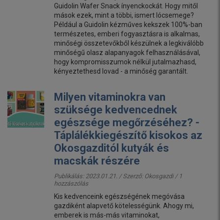
Guidolin Wafer Snack ínyenckockát. Hogy mitől
mások ezek, mint a többi, ismert lócsemege?
Például a Guidolin kézműves kekszek 100%-ban
természetes, emberi fogyasztásra is alkalmas,
minőségi összetevőkből készülnek a legkiválóbb
minőségű olasz alapanyagok felhasználásával,
hogy kompromisszumok nélkül jutalmazhasd,
kényeztethesd lovad - a minőség garantált.
Milyen vitaminokra van
szüksége kedvencednek
egészsége megőrzéséhez? -
Táplálékkiegészítő kisokos az
Okosgazditól kutyák és
macskák részére
Publikálás: 2023.01.21. / Szerző:
Okosgazdi
/ 1
hozzászólás
Kis kedvenceink egészségének megóvása
gazdiként alapvető kötelességünk. Ahogy mi,
emberek is más-más vitaminokat,