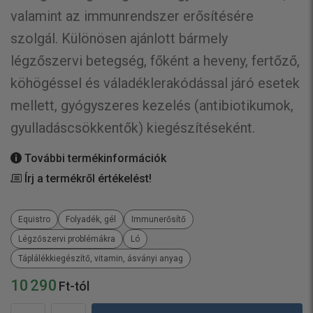
valamint az immunrendszer erősítésére
szolgál. Különösen ajánlott bármely
légzőszervi betegség, főként a heveny, fertőző,
köhögéssel és váladéklerakódással járó esetek
mellett, gyógyszeres kezelés (antibiotikumok,
gyulladáscsökkentők) kiegészítéseként.
További termékinformációk
Írj a termékről értékelést!
Equistro
Folyadék, gél
Immunerősítő
Légzőszervi problémákra
Ló
Táplálékkiegészítő, vitamin, ásványi anyag
10 290
Ft-tól