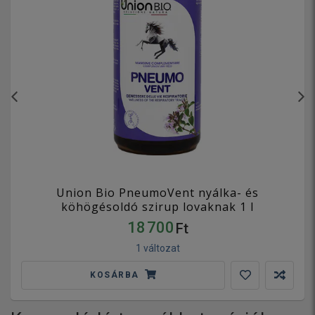
Union Bio PneumoVent nyálka- és
köhögésoldó szirup lovaknak 1 l
18 700
Ft
1 változat
KOSÁRBA