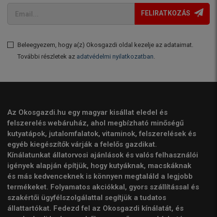
FELIRATKOZÁS
Beleegyezem, hogy a(z) Okosgazdi oldal kezelje az adataimat.
További részletek az
adatvédelmi nyilatkozatban
.
Az Okosgazdi.hu egy magyar kisállat eledel és
felszerelés webáruház, ahol megbízható minőségű
kutyatápok, jutalomfalatok, vitaminok, felszerelések és
egyéb kiegészítők várják a felelős gazdikat.
Kínálatunkat állatorvosi ajánlások és valós felhasználói
igények alapján építjük, hogy kutyáknak, macskáknak
és más kedvenceknek is könnyen megtaláld a legjobb
termékeket. Folyamatos akciókkal, gyors szállítással és
szakértői ügyfélszolgálattal segítjük a tudatos
állattartókat. Fedezd fel az Okosgazdi kínálatát, és