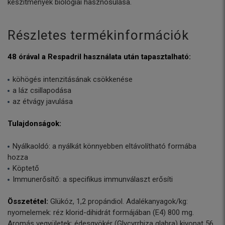
készítmények biológiai hasznosulása.
Részletes termékinformációk
48 órával a Respadril használata után tapasztalható:
köhögés intenzitásának csökkenése
a láz csillapodása
az étvágy javulása
Tulajdonságok:
Nyálkaoldó: a nyálkát könnyebben eltávolítható formába
hozza
Köptető
Immunerősítő: a specifikus immunválaszt erősíti
Összetétel:
Glükóz, 1,2 propándiol. Adalékanyagok/kg:
nyomelemek: réz klorid-dihidrát formájában (E4) 800 mg.
Aromás vegyületek: édesgyökér (Glycyrrhiza glabra) kivonat 56