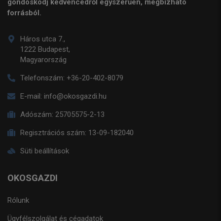
gondoskodj kedvencedről egyszerűen, megbízható
forrásból.
Háros utca 7.,
1222 Budapest,
Magyarország
Telefonszám:
+36-20-402-8079
E-mail:
info@okosgazdi.hu
Adószám:
25705575-2-13
Regisztrációs szám:
13-09-182040
Süti beállítások
OKOSGAZDI
Rólunk
Ügyfélszolgálat és cégadatok