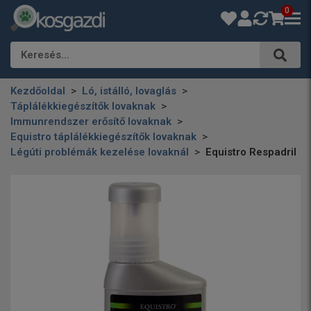
0
Keresés…
Kezdőoldal
Ló, istálló, lovaglás
Táplálékkiegészítők lovaknak
Immunrendszer erősítő lovaknak
Equistro táplálékkiegészítők lovaknak
Légúti problémák kezelése lovaknál
Equistro Respadril