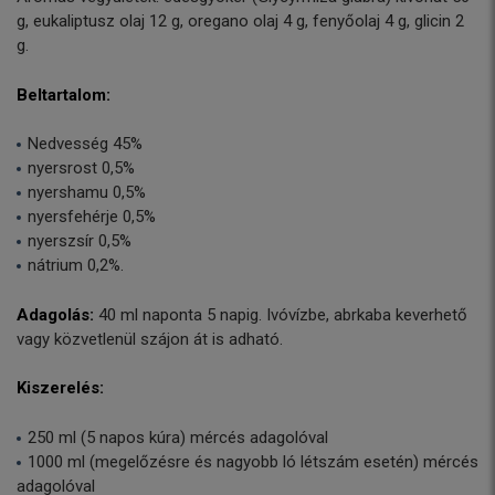
g, eukaliptusz olaj 12 g, oregano olaj 4 g, fenyőolaj 4 g, glicin 2
g.
Beltartalom:
Nedvesség 45%
nyersrost 0,5%
nyershamu 0,5%
nyersfehérje 0,5%
nyerszsír 0,5%
nátrium 0,2%.
Adagolás:
40 ml naponta 5 napig. Ivóvízbe, abrkaba keverhető
vagy közvetlenül szájon át is adható.
Kiszerelés:
250 ml (5 napos kúra) mércés adagolóval
1000 ml (megelőzésre és nagyobb ló létszám esetén) mércés
adagolóval