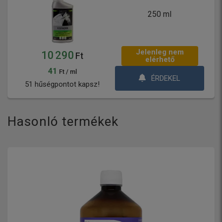
250 ml
Jelenleg nem
10 290
Ft
elérhető
41
Ft / ml
ÉRDEKEL
51 hűségpontot kapsz!
Hasonló termékek