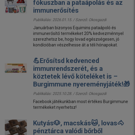
fókuszban a pataápolás és az
immunerősítés
Publikálás: 2026.01.15. / Szerző:
Okosgazdi
Januárban bizonyos Equimins pataápoló és
immunerősítő termékeket 20% kedvezménnyel
szerezhetsz be, hogy lovad egészségesen, jó
kondícióban vészelhesse át a téli hónapokat.
💪Erősítsd kedvenced
immunrendszerét, és a
köztetek lévő köteléket is –
Burgimmune nyereményjáték!🎁
Publikálás: 2025.10.28. / Szerző:
Okosgazdi
Facebook játékunkban most értékes Burgimmune
termékeket nyerhetsz!
Kutyás🐶, macskás🐱, lovas🐴
pénztárca valódi bőrből