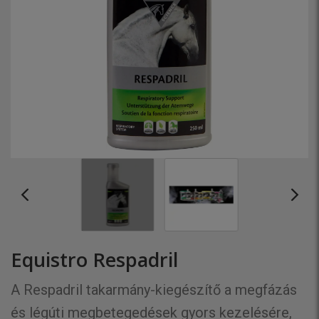
Equistro Respadril
A Respadril takarmány-kiegészítő a megfázás
és légúti megbetegedések gyors kezelésére,