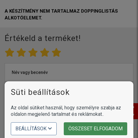
A KÉSZÍTMÉNY NEM TARTALMAZ DOPPINGLISTÁS
ALKOTÓELEMET.
Értékeld a terméket!
Név vagy becenév
Süti beállítások
Értékelés
Az oldal sütiket használ, hogy személyre szabja az
oldalon megjelenő tartalmat és reklámokat..
BEÁLLÍTÁSOK
ÖSSZESET ELFOGADOM