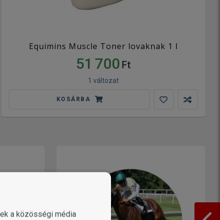
Equimins Muscle Toner lovaknak 1 l
51 700
Ft
1 változat
KOSÁRBA
enek a közösségi média