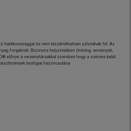
tozó hatékonysággal és nem kiszámíthatóan szívódnak fel. Az
nyag forgalmát. Bizonyos helyzetekben (tréning, versenyek,
O® előnye a versenytársakkal szemben hogy a szerves kelát
észítmények biológiai hasznosulása.