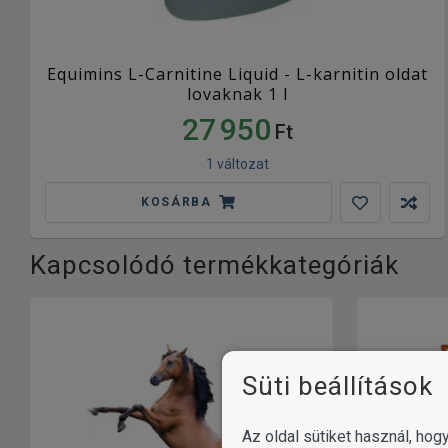
Equimins L-Carnitine Liquid - L-karnitin oldat
lovaknak 1 l
27 950
Ft
1 változat
KOSÁRBA
Kapcsolódó termékkategóriák
Süti beállítások
Az oldal sütiket használ, ho