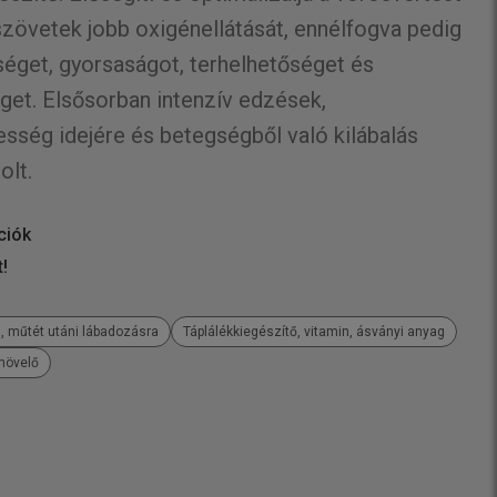
 szövetek jobb oxigénellátását, ennélfogva pedig
éget, gyorsaságot, terhelhetőséget és
et. Elsősorban intenzív edzések,
ség idejére és betegségből való kilábalás
olt.
ciók
t!
, műtét utáni lábadozásra
Táplálékkiegészítő, vitamin, ásványi anyag
növelő