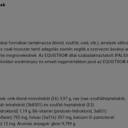
kek
yi formában tartalmazza (klorid, szulfát, oxid, stb.), amelyek vál
s csak hosszan tartó adagolás esetén segítik a szervezet ásványi a
etei megnövekednek. Az EQUISTRO® által szabadalmaztatott IPALIG
ívódást eredményez és emiatt nagymértékben javul az EQUISTRO® k
ek: cink-klorid-monohidrát (E6) 3,97 g, vas (vas-szulfátheptahidrát,
tát-tetrahidrát (3b8301) és szulfát-heptahidrát (E3)
roklorid) 1,19 g, B6-vitamin (piridoxin-hidroklorid, 3a831)
oflavin) 792 mg, folsav (3a316) 397 mg, kalcium-D-pantotenát
) 12 mg. Aromás anyagok: glicin 9,799 g.