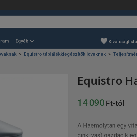
Egyéb
gram
Kívánságlist
lovaknak
Equistro táplálékkiegészítők lovaknak
Teljesítmé
Equistro H
14 090
Ft-tól
A Haemolytan egy vi
cink, vas) gazdag kieg