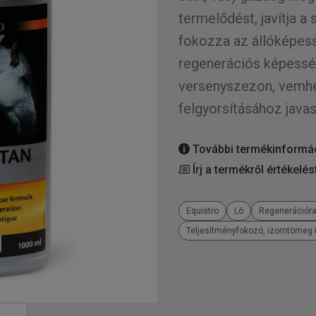
termelődést, javítja a
fokozza az állóképess
regenerációs képesség
versenyszezon, vemhes
felgyorsításához javas
További termékinformá
Írj a termékről értékelés
Equistro
Ló
Regenerációra
Teljesítményfokozó, izomtömeg 