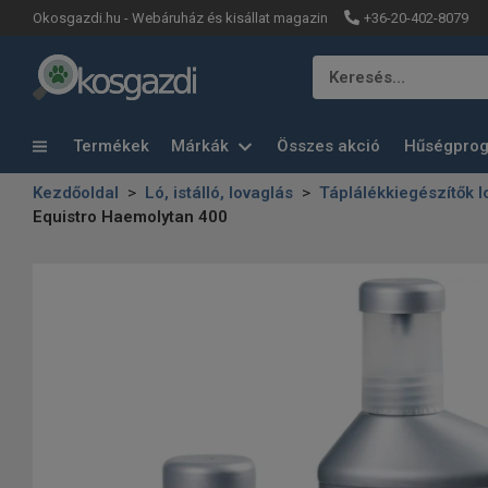
+36-20-402-8079
Okosgazdi.hu - Webáruház és kisállat magazin
Keresés…
Termékek
Márkák
Összes akció
Hűségpro
Kezdőoldal
Ló, istálló, lovaglás
Táplálékkiegészítők 
Equistro Haemolytan 400