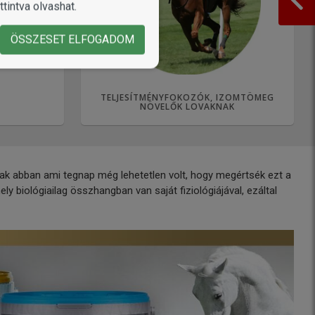
tintva olvashat.
ÖSSZESET ELFOGADOM
TELJESÍTMÉNYFOKOZÓK, IZOMTÖMEG
NÖVELŐK LOVAKNAK
nak abban ami tegnap még lehetetlen volt, hogy megértsék ezt a
 biológiailag összhangban van saját fiziológiájával, ezáltal