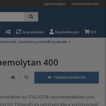
Ügyfélszolgálat
Vásárlási tudnivalók
a
Újrarendelés
Bejelentkezés
0 Ft
nyfokozók, izomtömeg növelők lovaknak
aemolytan 400
TERMÉKVARIÁNSOK
taminokban és IPALIGO® nyomelemekben (réz,
észítő. Elősegíti és optimalizálja a vörösvértest