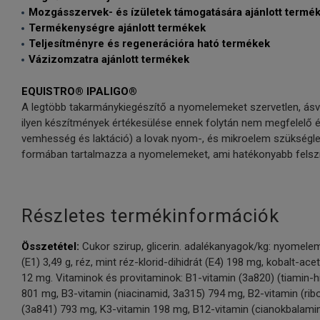
Mozgásszervek- és ízületek támogatására ajánlott termé
Termékenységre ajánlott termékek
Teljesítményre és regenerációra ható termékek
Vázizomzatra ajánlott termékek
EQUISTRO® IPALIGO®
A legtöbb takarmánykiegészítő a nyomelemeket szervetlen, ásván
ilyen készítmények értékesülése ennek folytán nem megfelelő é
vemhesség és laktáció) a lovak nyom-, és mikroelem szükségl
formában tartalmazza a nyomelemeket, ami hatékonyabb felsz
Részletes termékinformációk
Összetétel:
Cukor szirup, glicerin. adalékanyagok/kg: nyomelem
(E1) 3,49 g, réz, mint réz-klorid-dihidrát (E4) 198 mg, kobalt-ace
12 mg. Vitaminok és provitaminok: B1-vitamin (3a820) (tiamin-hid
801 mg, B3-vitamin (niacinamid, 3a315) 794 mg, B2-vitamin (rib
(3a841) 793 mg, K3-vitamin 198 mg, B12-vitamin (cianokbalamin