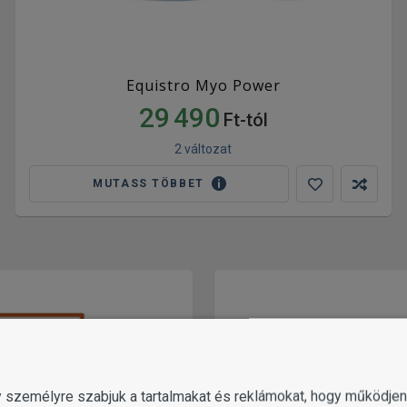
Equistro Myo Power
29 490
Ft-tól
2 változat
MUTASS TÖBBET
gy személyre szabjuk a tartalmakat és reklámokat, hogy működj