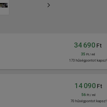
34 690
Ft
35
Ft / ml
173 hűségpontot kapsz!
14 090
Ft
56
Ft / ml
70 hűségpontot kapsz!