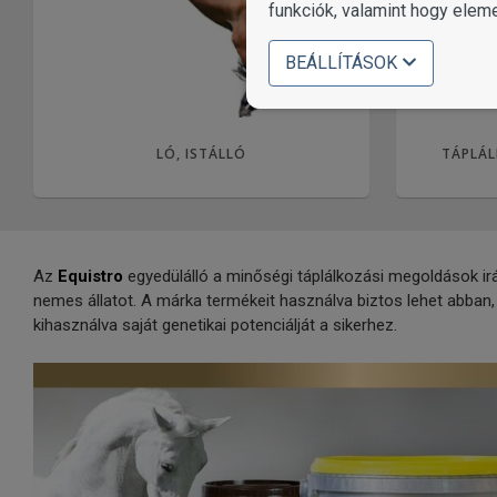
funkciók, valamint hogy elem
BEÁLLÍTÁSOK
LÓ, ISTÁLLÓ
TÁPLÁL
Az
Equistro
egyedülálló a minőségi táplálkozási megoldások irá
nemes állatot. A márka termékeit használva biztos lehet abban,
kihasználva saját genetikai potenciálját a sikerhez.