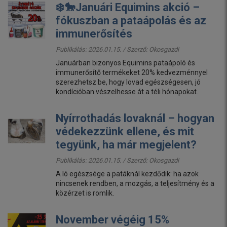
❄️🐎Januári Equimins akció –
fókuszban a pataápolás és az
immunerősítés
Publikálás: 2026.01.15. / Szerző:
Okosgazdi
Januárban bizonyos Equimins pataápoló és
immunerősítő termékeket 20% kedvezménnyel
szerezhetsz be, hogy lovad egészségesen, jó
kondícióban vészelhesse át a téli hónapokat.
Nyírrothadás lovaknál – hogyan
védekezzünk ellene, és mit
tegyünk, ha már megjelent?
Publikálás: 2026.01.15. / Szerző:
Okosgazdi
A ló egészsége a patáknál kezdődik: ha azok
nincsenek rendben, a mozgás, a teljesítmény és a
közérzet is romlik.
November végéig 15%