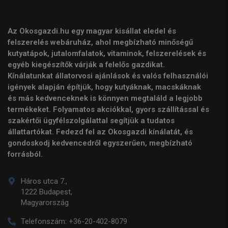
Az Okosgazdi.hu egy magyar kisállat eledel és
felszerelés webáruház, ahol megbízható minőségű
kutyatápok, jutalomfalatok, vitaminok, felszerelések és
egyéb kiegészítők várják a felelős gazdikat.
Kínálatunkat állatorvosi ajánlások és valós felhasználói
igények alapján építjük, hogy kutyáknak, macskáknak
és más kedvenceknek is könnyen megtaláld a legjobb
termékeket. Folyamatos akciókkal, gyors szállítással és
szakértői ügyfélszolgálattal segítjük a tudatos
állattartókat. Fedezd fel az Okosgazdi kínálatát, és
gondoskodj kedvencedről egyszerűen, megbízható
forrásból.
Háros utca 7.,
1222 Budapest,
Magyarország
Telefonszám:
+36-20-402-8079