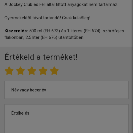
A Jockey Club és FEI által tiltott anyagokat nem tartalmaz.
Gyermekektől távol tartandó! Csak külsőleg!
Kiszerelés:
500 ml (EH 673) és 1 literes (EH 674) szórófejes
flakonban, 2,5 liter (EH 676) utántöltőben.
Értékeld a terméket!
Név vagy becenév
Értékelés