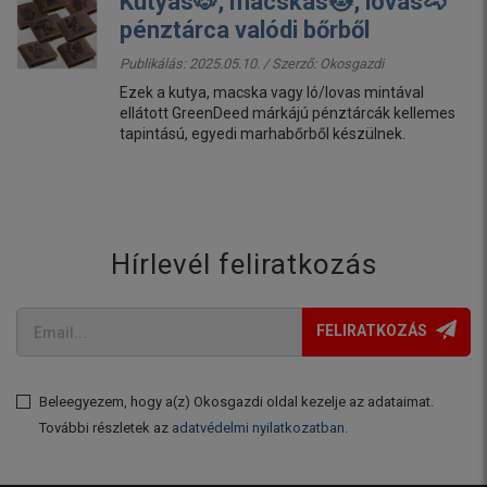
Kutyás🐶, macskás🐱, lovas🐴
pénztárca valódi bőrből
Publikálás: 2025.05.10. / Szerző:
Okosgazdi
Ezek a kutya, macska vagy ló/lovas mintával
ellátott GreenDeed márkájú pénztárcák kellemes
tapintású, egyedi marhabőrből készülnek.
Hírlevél feliratkozás
FELIRATKOZÁS
Beleegyezem, hogy a(z) Okosgazdi oldal kezelje az adataimat.
További részletek az
adatvédelmi nyilatkozatban
.