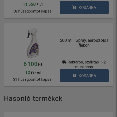
11 550
Ft / l
KOSÁRBA
58 hűségpontot kapsz!
500 ml | Spray, aeroszolos
flakon
Raktáron, szállítás 1-2
6 100
Ft
munkanap
12
Ft / ml
KOSÁRBA
31 hűségpontot kapsz!
Hasonló termékek