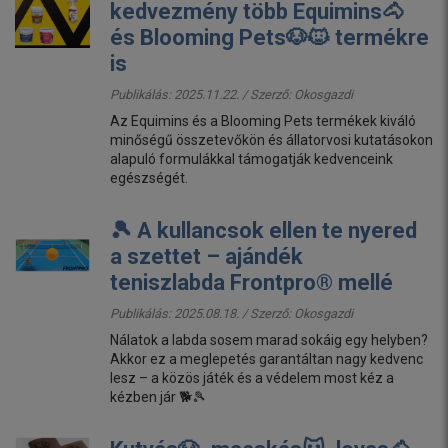
kedvezmény több Equimins🐴
és Blooming Pets🐶🐱 termékre
is
Publikálás: 2025.11.22. / Szerző:
Okosgazdi
Az Equimins és a Blooming Pets termékek kiváló
minőségű összetevőkön és állatorvosi kutatásokon
alapuló formulákkal támogatják kedvenceink
egészségét.
🎾 A kullancsok ellen te nyered
a szettet – ajándék
teniszlabda Frontpro® mellé
Publikálás: 2025.08.18. / Szerző:
Okosgazdi
Nálatok a labda sosem marad sokáig egy helyben?
Akkor ez a meglepetés garantáltan nagy kedvenc
lesz – a közös játék és a védelem most kéz a
kézben jár 🐕🎾