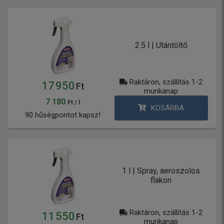
2.5 l | Utántöltő
Raktáron, szállítás 1-2
17 950
Ft
munkanap
7 180
Ft / l
KOSÁRBA
90 hűségpontot kapsz!
1 l | Spray, aeroszolos
flakon
Raktáron, szállítás 1-2
11 550
Ft
munkanap