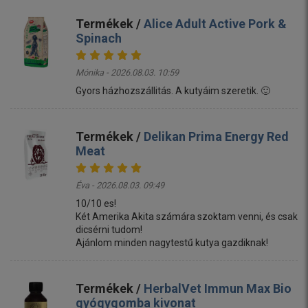
Termékek /
Alice Adult Active Pork &
Spinach
Mónika - 2026.08.03. 10:59
Gyors házhozszállitás. A kutyáim szeretik. 🙂
Termékek /
Delikan Prima Energy Red
Meat
Éva - 2026.08.03. 09:49
10/10 es!
Két Amerika Akita számára szoktam venni, és csak
dicsérni tudom!
Ajánlom minden nagytestű kutya gazdiknak!
Termékek /
HerbalVet Immun Max Bio
gyógygomba kivonat