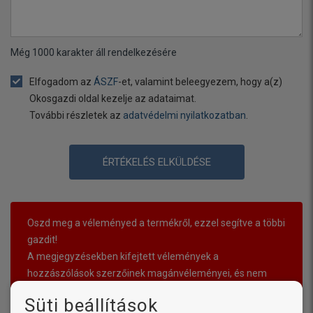
Még
1000
karakter áll rendelkezésére
Elfogadom az
ÁSZF
-et, valamint beleegyezem, hogy a(z)
Okosgazdi oldal kezelje az adataimat.
További részletek az
adatvédelmi nyilatkozatban
.
ÉRTÉKELÉS ELKÜLDÉSE
Oszd meg a véleményed a termékről, ezzel segítve a többi
gazdit!
A megjegyzésekben kifejtett vélemények a
hozzászólások szerzőinek magánvéleményei, és nem
tükrözik ennek az internetes portálnak a véleményét.
Süti beállítások