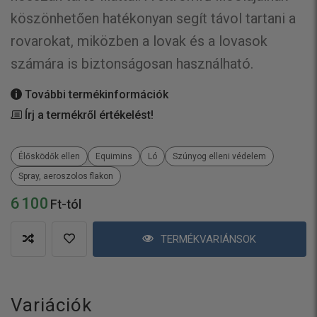
köszönhetően hatékonyan segít távol tartani a
rovarokat, miközben a lovak és a lovasok
számára is biztonságosan használható.
További termékinformációk
Írj a termékről értékelést!
Élősködők ellen
Equimins
Ló
Szúnyog elleni védelem
Spray, aeroszolos flakon
6 100
Ft-tól
TERMÉKVARIÁNSOK
Variációk