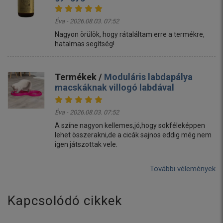
Éva - 2026.08.03. 07:52
Nagyon örülök, hogy rátaláltam erre a termékre,
hatalmas segítség!
Termékek /
Moduláris labdapálya
macskáknak villogó labdával
Éva - 2026.08.03. 07:52
A színe nagyon kellemes,jó,hogy sokféleképpen
lehet összerakni,de a cicák sajnos eddig még nem
igen játszottak vele.
További vélemények
Kapcsolódó cikkek