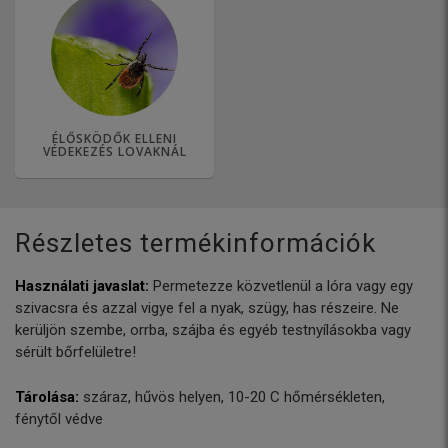
ÉLŐSKÖDŐK ELLENI
VÉDEKEZÉS LOVAKNÁL
Részletes termékinformációk
Használati javaslat:
Permetezze közvetlenül a lóra vagy egy
szivacsra és azzal vigye fel a nyak, szügy, has részeire. Ne
kerüljön szembe, orrba, szájba és egyéb testnyílásokba vagy
sérült bőrfelületre!
Tárolása:
száraz, hűvös helyen, 10-20 C hőmérsékleten,
fénytől védve