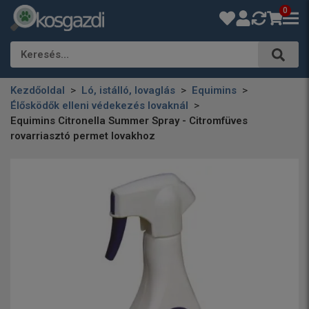
0
Keresés…
Kezdőoldal
Ló, istálló, lovaglás
Equimins
Élősködők elleni védekezés lovaknál
Equimins Citronella Summer Spray - Citromfüves
rovarriasztó permet lovakhoz