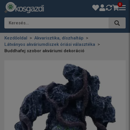
0
Keresés…
Kezdőoldal
Akvarisztika, díszhaltáp
Látványos akváriumdíszek óriási választéka
Buddhafej szobor akváriumi dekoráció