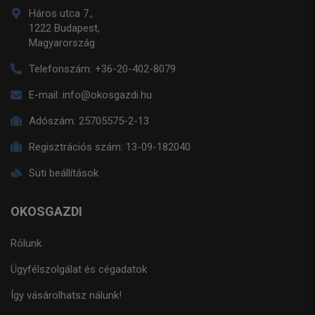
Háros utca 7.,
1222 Budapest,
Magyarország
Telefonszám:
+36-20-402-8079
E-mail:
info@okosgazdi.hu
Adószám:
25705575-2-13
Regisztrációs szám:
13-09-182040
Süti beállítások
OKOSGAZDI
Rólunk
Ügyfélszolgálat és cégadatok
Így vásárolhatsz nálunk!