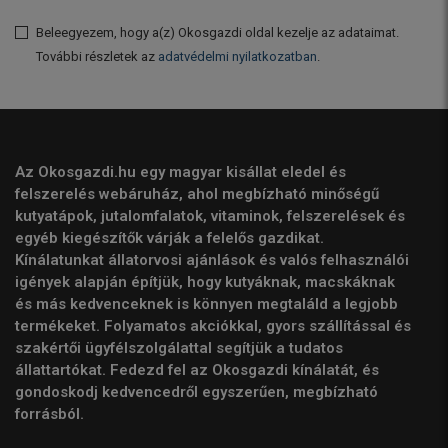
Beleegyezem, hogy a(z) Okosgazdi oldal kezelje az adataimat.
További részletek az
adatvédelmi nyilatkozatban
.
Az Okosgazdi.hu egy magyar kisállat eledel és
felszerelés webáruház, ahol megbízható minőségű
kutyatápok, jutalomfalatok, vitaminok, felszerelések és
egyéb kiegészítők várják a felelős gazdikat.
Kínálatunkat állatorvosi ajánlások és valós felhasználói
igények alapján építjük, hogy kutyáknak, macskáknak
és más kedvenceknek is könnyen megtaláld a legjobb
termékeket. Folyamatos akciókkal, gyors szállítással és
szakértői ügyfélszolgálattal segítjük a tudatos
állattartókat. Fedezd fel az Okosgazdi kínálatát, és
gondoskodj kedvencedről egyszerűen, megbízható
forrásból.