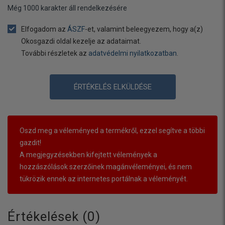
Még
1000
karakter áll rendelkezésére
Elfogadom az
ÁSZF
-et, valamint beleegyezem, hogy a(z)
Okosgazdi oldal kezelje az adataimat.
További részletek az
adatvédelmi nyilatkozatban
.
ÉRTÉKELÉS ELKÜLDÉSE
Oszd meg a véleményed a termékről, ezzel segítve a többi
gazdit!
A megjegyzésekben kifejtett vélemények a
hozzászólások szerzőinek magánvéleményei, és nem
tükrözik ennek az internetes portálnak a véleményét.
Értékelések (
0
)