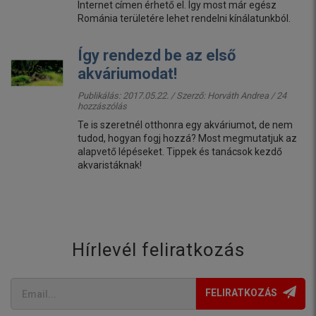
Internet címen érhető el. Így most már egész
Románia területére lehet rendelni kínálatunkból.
Így rendezd be az első
akváriumodat!
Publikálás: 2017.05.22. / Szerző:
Horváth Andrea
/ 24
hozzászólás
Te is szeretnél otthonra egy akváriumot, de nem
tudod, hogyan fogj hozzá? Most megmutatjuk az
alapvető lépéseket. Tippek és tanácsok kezdő
akvaristáknak!
Hírlevél feliratkozás
FELIRATKOZÁS