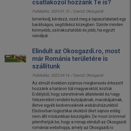
csatlakozol hozzánk Te is?
Publikálás: 2024.01.10. / Szerző:
Okosgazdi
Ismerkedj, kérdezz, oszd meg a tapasztalataid egy
barátságos, segítőkész közegben. Szinte minden
könnyebb, szórakoztatóbb és jobb, ha együtt
csináljuk.
Elindult az Okosgazdi.ro, most
már Románia területére is
szállítunk
Publikálás: 2022.04.14. / Szerző:
Okosgazdi
Az elmúlt években számos megkeresés érkezett
hozzánk a határon túli magyaroktól, köztük
Erdélyből, hogy szeretnének állateledel és/vagy
felszerelést rendelni kutyájuknak, macskájuknak,
illetve egyéb kedvenceiknek webáruházunkból.
Elsősorban logisztikai okokból őket sajnos eddig
nem állt módunkban kiszolgálni. De most örömmel
jelenthetjük be, hogy a minap elindult az Okosgazdi
romániai webshopja, amely az Okosgazdi.ro