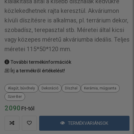
kialakítása által a kisebb díszhalak kedvükre
közlekedhetnek rajta keresztül. Akváriumon
kívüli díszítésre is alkalmas, pl. terrárium dekor,
szobadísz, terepasztal stb. Méretei által kicsi
vagy közepes méretű akváriumba ideális. Teljes
méretei 115*50*120 mm.
További termékinformációk
Írj a termékről értékelést!
Alagút, búvóhely
Dekoráció
Díszhal
Kerámia, műgyanta
Szer-Ber
2 090
Ft-tól
TERMÉKVARIÁNSOK