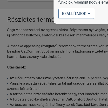
funkciók, valamint hogy elem
BEÁLLÍTÁSOK
Részletes termékinformációk
Segít visszaszorítani az agresszivitást, folyamatos nyávogást,
új otthonba költözés, állatorvosi kezelések, mennydörgés vagy t
A macska appeasing (nyugtató) feromonok természetes körülmé
Beaphar CatComfort Spot on mindenhol a biztonság érzetét nyúj
harmonikus viszony kialalakulását.
Utasítások:
Az előre látható stresszhelyzetek előtt legalább 15 perccel vé
Vágja le a pipetta végét, teljes tartalmát cseppentse az állat
azonos bőrterületen!
A tartós hatás biztosítására hetenként egyszer ismételje meg 
A fürdetés csökkentheti a Beaphar CatComfort Spot on haté
Az összes macskafajtán hatékony, az elválasztást követően b