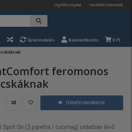
Ügyfélszolgálat
Vásárlási tudnivalók
a
Újrarendelés
Bejelentkezés
0 Ft
acskáknak
atComfort feromonos
acskáknak
TERMÉKVARIÁNSOK
Spot On (3 pipetta / csomag) oldatban lévő