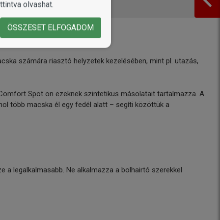
tintva olvashat.
ÖSSZESET ELFOGADOM
acska számára riasztó helyzetek kezelésében, mint pl. utazás,
omfort Spot on ezeknek szintetikus másolatait tartalmazza. A
 több macska él egy fedél alatt – segíti közöttük a
észe a legalkalmasabb. Ne alkalmazza a bolhairtó szerekkel