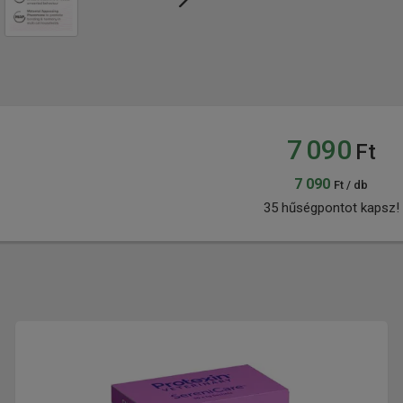
7 090
Ft
7 090
Ft / db
35 hűségpontot kapsz!