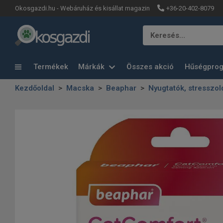
+36-20-402-8079
Okosgazdi.hu - Webáruház és kisállat magazin
Keresés…
Termékek
Márkák
Összes akció
Hűségpro
Kezdőoldal
Macska
Beaphar
Nyugtatók, stresszo