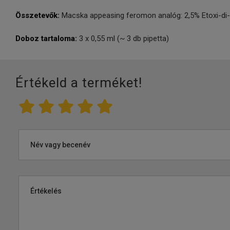
Összetevők:
Macska appeasing feromon analóg: 2,5% Etoxi-di-gl
Doboz tartaloma:
3 x 0,55 ml (~ 3 db pipetta)
Értékeld a terméket!
Név vagy becenév
Értékelés