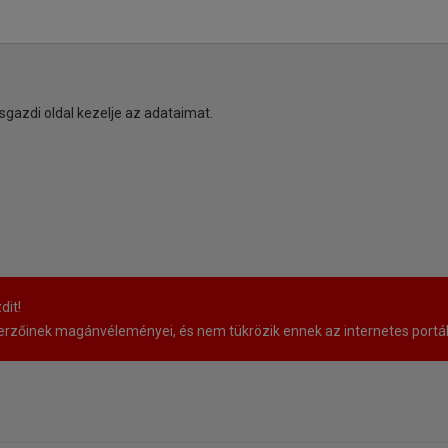
sgazdi oldal kezelje az adataimat.
dit!
rzőinek magánvéleményei, és nem tükrözik ennek az internetes portá