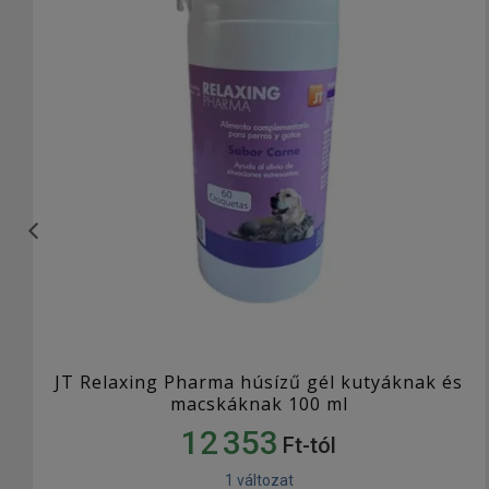
JT Relaxing Pharma húsízű gél kutyáknak és
macskáknak 100 ml
12 353
Ft-tól
1 változat