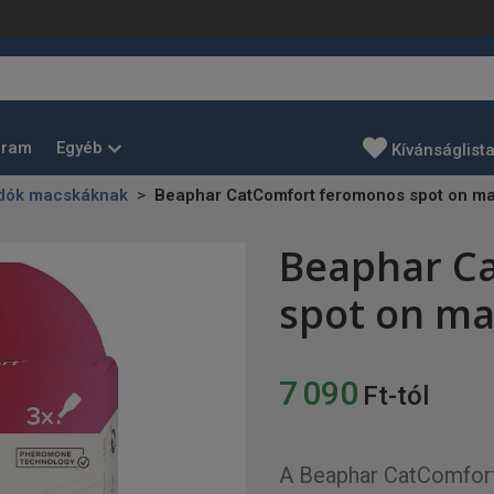
Egyéb
gram
Kívánságlist
ldók macskáknak
Beaphar CatComfort feromonos spot on m
Beaphar C
spot on m
7 090
Ft-tól
A Beaphar CatComfort 