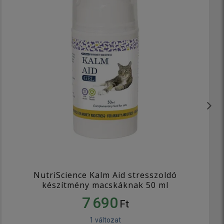
NutriScience Kalm Aid stresszoldó
készítmény macskáknak 50 ml
7 690
Ft
1 változat