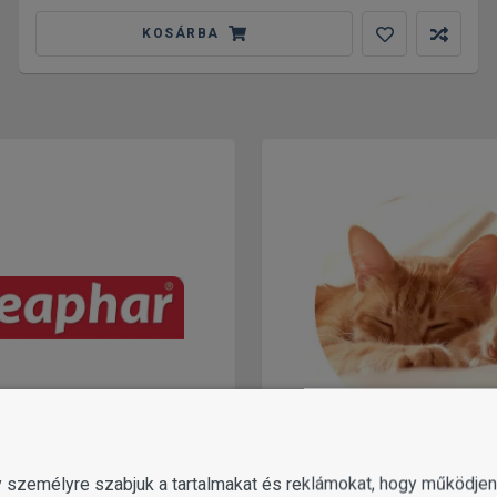
KOSÁRBA
BEAPHAR
NYUGTATÓK, STRESSZ
MACSKÁKNAK
gy személyre szabjuk a tartalmakat és reklámokat, hogy működj