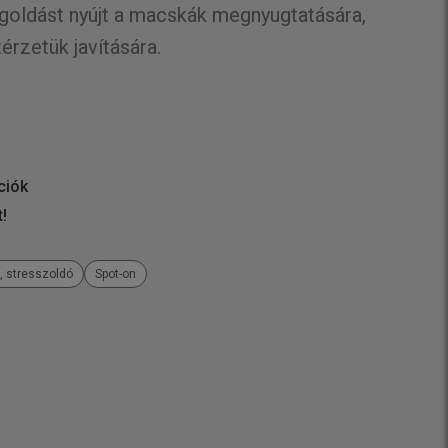
oldást nyújt a macskák megnyugtatására,
érzetük javítására.
ciók
t!
, stresszoldó
Spot-on