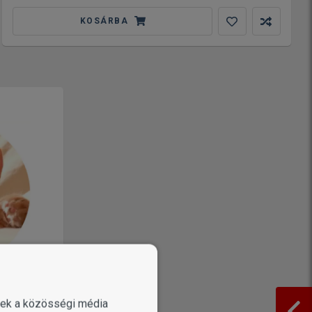
KOSÁRBA
OLDÓK
enek a közösségi média