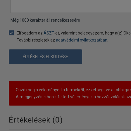
Még
1000
karakter áll rendelkezésére
Elfogadom az
ÁSZF
-et, valamint beleegyezem, hogy a(z) Oko
További részletek az
adatvédelmi nyilatkozatban
.
ÉRTÉKELÉS ELKÜLDÉSE
Oszd meg a véleményed a termékről, ezzel segítve a többi gaz
A megjegyzésekben kifejtett vélemények a hozzászólások sze
Értékelések (
0
)