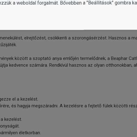
ezzük a weboldal forgalmát. Bővebben a "Beállítások" gombra kat
 menekülést, elrejtőzést, csökkenti a szorongásérzést. Hasznos a m
űzijáték.
nyek között a szoptató anya emlőjén termelődnek; a Beaphar CatC
tja kedvence számára. Rendkívül hasznos az olyan otthonokban, ahol
gezze el a kezelést.
 bőrére, és hagyja megszáradni. A kezelésre a fejtető fülek közötti r
a kezelést.
konyságát.
ármilyen életkorban.