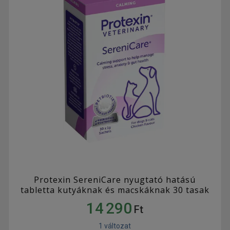
Protexin SereniCare nyugtató hatású
tabletta kutyáknak és macskáknak 30 tasak
14 290
Ft
1 változat