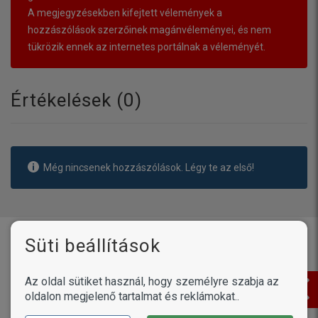
A megjegyzésekben kifejtett vélemények a
hozzászólások szerzőinek magánvéleményei, és nem
tükrözik ennek az internetes portálnak a véleményét.
Értékelések (
0
)
Még nincsenek hozzászólások. Légy te az első!
Vásárlóink írták
Süti beállítások
Az oldal sütiket használ, hogy személyre szabja az
Termékek /
Petosan ujjra húzható
oldalon megjelenő tartalmat és reklámokat..
fogtisztító kendő