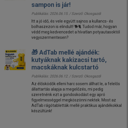
sampon is jár!
Publikálás: 2026.06.15. / Szerző:
Okosgazdi
Itt a jó idő, és vele együtt sajnos a kullancs- és
bolhaszezon is elindult! 🐕🐈 Tudod már, hogyan
védd meg kedvencedet a hívatlan potyautasoktól
vegyszermentesen?
🎁 AdTab mellé ajándék:
kutyáknak kakizacsi tartó,
macskáknak kulcstartó
Publikálás: 2026.06.12. / Szerző:
Okosgazdi
Az élősködők elleni harc sosem állhat le, a felelős
állattartás alapja a megelőzés, mi pedig
szeretnénk ezt a gondoskodást egy apró
figyelmességgel megköszönni nektek. Most az
AdTab rágótabletták mellé praktikus ajándékokkal
készültünk!