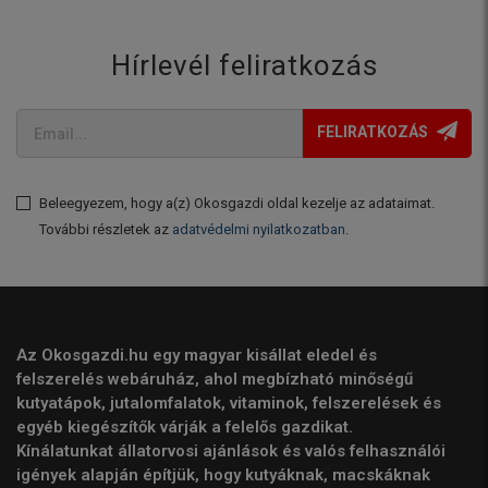
Hírlevél feliratkozás
FELIRATKOZÁS
Beleegyezem, hogy a(z) Okosgazdi oldal kezelje az adataimat.
További részletek az
adatvédelmi nyilatkozatban
.
Az Okosgazdi.hu egy magyar kisállat eledel és
felszerelés webáruház, ahol megbízható minőségű
kutyatápok, jutalomfalatok, vitaminok, felszerelések és
egyéb kiegészítők várják a felelős gazdikat.
Kínálatunkat állatorvosi ajánlások és valós felhasználói
igények alapján építjük, hogy kutyáknak, macskáknak