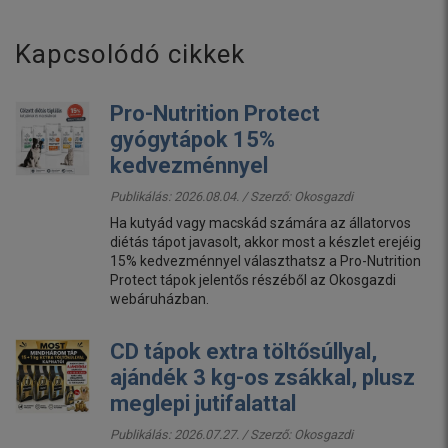
Kapcsolódó cikkek
Pro-Nutrition Protect
gyógytápok 15%
kedvezménnyel
Publikálás: 2026.08.04. / Szerző:
Okosgazdi
Ha kutyád vagy macskád számára az állatorvos
diétás tápot javasolt, akkor most a készlet erejéig
15% kedvezménnyel választhatsz a Pro-Nutrition
Protect tápok jelentős részéből az Okosgazdi
webáruházban.
CD tápok extra töltősúllyal,
ajándék 3 kg-os zsákkal, plusz
meglepi jutifalattal
Publikálás: 2026.07.27. / Szerző:
Okosgazdi