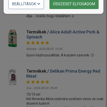
BEÁLLÍTÁSOK
ÖSSZESET ELFOGADOM
Linda - 2026.08.03. 11:17
Mi a termékkel megvagyunk elégedve ,a kutyum is
állja ....örülök ,hogy rátaláltam ☺️
Termékek /
Alice Adult Active Pork &
Spinach
Mónika - 2026.08.03. 10:59
Gyors házhozszállitás. A kutyáim szeretik. 🙂
Termékek /
Delikan Prima Energy Red
Meat
Éva - 2026.08.03. 09:49
10/10 es!
Két Amerika Akita számára szoktam venni, és csak
dicsérni tudom!