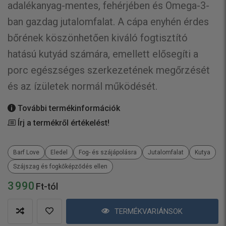
adalékanyag-mentes, fehérjében és Omega-3-
ban gazdag jutalomfalat. A cápa enyhén érdes
bőrének köszönhetően kiváló fogtisztító
hatású kutyád számára, emellett elősegíti a
porc egészséges szerkezetének megőrzését
és az ízületek normál működését.
További termékinformációk
Írj a termékről értékelést!
Barf Love
Eledel
Fog- és szájápolásra
Jutalomfalat
Kutya
Szájszag és fogkőképződés ellen
3 990
Ft-tól
TERMÉKVARIÁNSOK