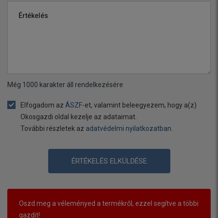
Értékelés
Még
1000
karakter áll rendelkezésére
Elfogadom az
ÁSZF
-et, valamint beleegyezem, hogy a(z)
Okosgazdi oldal kezelje az adataimat.
További részletek az
adatvédelmi nyilatkozatban
.
ÉRTÉKELÉS ELKÜLDÉSE
Oszd meg a véleményed a termékről, ezzel segítve a többi
gazdit!