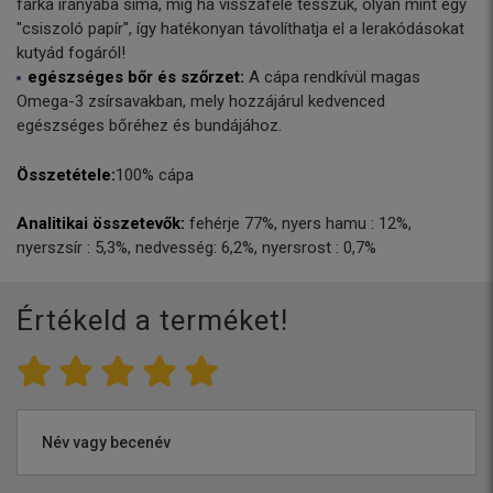
farka irányába sima, míg ha visszafelé tesszük, olyan mint egy
"csiszoló papír", így hatékonyan távolíthatja el a lerakódásokat
kutyád fogáról!
egészséges bőr és szőrzet:
A cápa rendkívül magas
Omega-3 zsírsavakban, mely hozzájárul kedvenced
egészséges bőréhez és bundájához.
Összetétele:
100% cápa
Analitikai összetevők:
fehérje 77%, nyers hamu : 12%,
nyerszsír : 5,3%, nedvesség: 6,2%, nyersrost : 0,7%
Értékeld a terméket!
Név vagy becenév