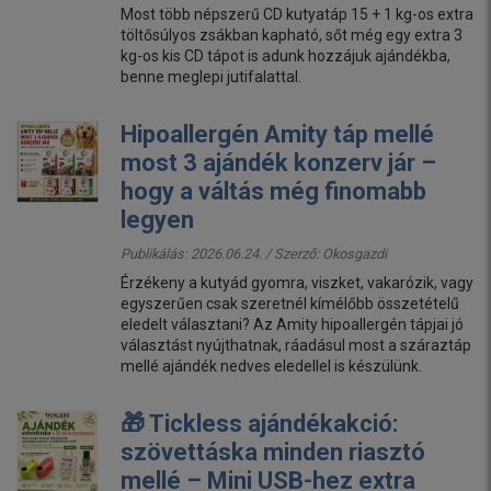
Most több népszerű CD kutyatáp 15 + 1 kg-os extra
töltősúlyos zsákban kapható, sőt még egy extra 3
kg-os kis CD tápot is adunk hozzájuk ajándékba,
benne meglepi jutifalattal.
Hipoallergén Amity táp mellé
most 3 ajándék konzerv jár –
hogy a váltás még finomabb
legyen
Publikálás: 2026.06.24. / Szerző:
Okosgazdi
Érzékeny a kutyád gyomra, viszket, vakarózik, vagy
egyszerűen csak szeretnél kímélőbb összetételű
eledelt választani? Az Amity hipoallergén tápjai jó
választást nyújthatnak, ráadásul most a száraztáp
mellé ajándék nedves eledellel is készülünk.
🎁 Tickless ajándékakció:
szövettáska minden riasztó
mellé – Mini USB-hez extra