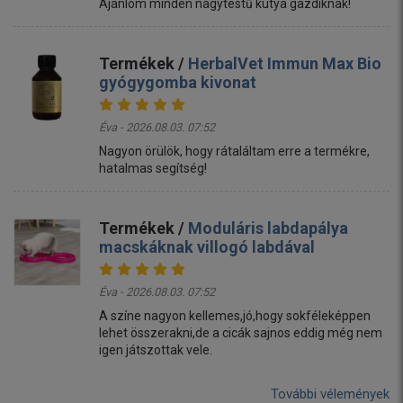
Ajánlom minden nagytestű kutya gazdiknak!
Termékek /
HerbalVet Immun Max Bio
gyógygomba kivonat
Éva - 2026.08.03. 07:52
Nagyon örülök, hogy rátaláltam erre a termékre,
hatalmas segítség!
Termékek /
Moduláris labdapálya
macskáknak villogó labdával
Éva - 2026.08.03. 07:52
A színe nagyon kellemes,jó,hogy sokféleképpen
lehet összerakni,de a cicák sajnos eddig még nem
igen játszottak vele.
További vélemények