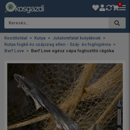
0
Keresés…
Kezdőoldal
Kutya
Jutalomfalat kutyáknak
Kutya fogkő és szájszag ellen - Száj- és foghigiénia
Barf Love
Barf Love egész cápa fogtisztító rágóka