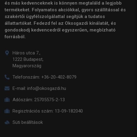
és más kedvenceknek is könnyen megtaláld a legjobb
termékeket. Folyamatos akciókkal, gyors szállítással és
szakértői ügyfélszolgálattal segítjük a tudatos
állattartókat. Fedezd fel az Okosgazdi kínálatát, és
gondoskodj kedvencedről egyszerűen, megbízható
forrásból.
Háros utca 7.,
1222 Budapest,
Magyarország
Telefonszám:
+36-20-402-8079
E-mail:
info@okosgazdi.hu
Adószám:
25705575-2-13
Regisztrációs szám:
13-09-182040
Süti beállítások