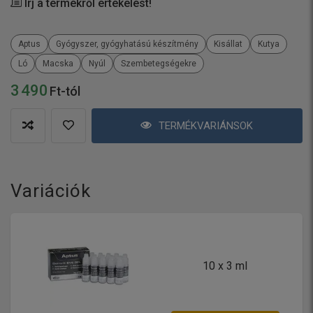
Írj a termékről értékelést!
Aptus
Gyógyszer, gyógyhatású készítmény
Kisállat
Kutya
Ló
Macska
Nyúl
Szembetegségekre
3 490
Ft-tól
TERMÉKVARIÁNSOK
Variációk
10 x 3 ml