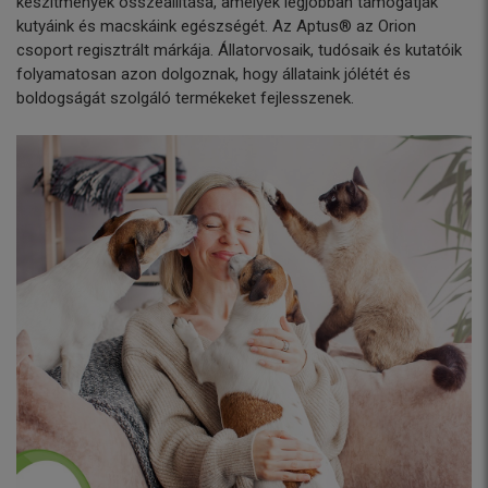
készítmények összeállítása, amelyek legjobban támogatják
kutyáink és macskáink egészségét. Az Aptus® az Orion
csoport regisztrált márkája. Állatorvosaik, tudósaik és kutatóik
folyamatosan azon dolgoznak, hogy állataink jólétét és
boldogságát szolgáló termékeket fejlesszenek.