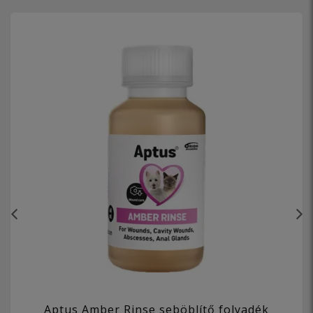
Aptus Amber Rinse seböblítő folyadék