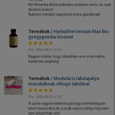
Két Amerika Akita számára szoktam venni, és csak
dicsérni tudom!
Ajánlom minden nagytestű kutya gazdiknak!
Termékek /
HerbalVet Immun Max Bio
gyógygomba kivonat
Éva - 2026.08.03. 07:52
Nagyon örülök, hogy rátaláltam erre a termékre,
hatalmas segítség!
Termékek /
Moduláris labdapálya
macskáknak villogó labdával
Éva - 2026.08.03. 07:52
A színe nagyon kellemes,jó,hogy sokféleképpen
lehet összerakni,de a cicák sajnos eddig még nem
igen játszottak vele.