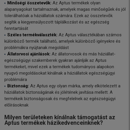
Minőségi összetevők:
Az Aptus termékek olyan
alapanyagokat tartalmaznak, amelyek magas minőségűek és jól
tolerálhatóak a háziállatok számára. Ezek az összetevők
segítik a kiegyensúlyozott táplálkozást és az egészség
fenntartását
Széles termékválaszték:
Az Aptus választékában számos
különböző termék található, amelyek különböző igényekre és
problémákra nyújtanak megoldást
Állatorvosi ajánlások:
Az állatorvosok és más háziállat-
egészségügyi szakemberek gyakran ajánlják az Aptus
termékeket, mivel ezek a termékek tudományos alapokon
nyugvó megoldásokat kínálnak a háziállatok egészségügyi
problémáira
Biztonság:
Az Aptus egy olyan márka, amely elkötelezett a
háziállatok biztonságának és jólétének javítása mellett. A
termékeik biztonságosak és megfelelnek az egészségügyi
előírásoknak
Milyen területeken kínálnak támogatást az
Aptus termékek házikedvenceinknek?