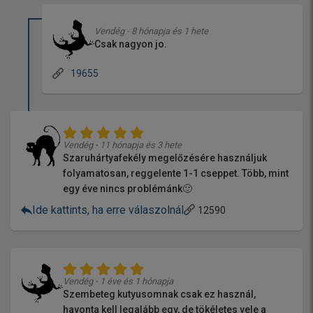
Vendég - 8 hónapja és 1 hete
Csak nagyon jo.
19655
Vendég - 11 hónapja és 3 hete
Szaruhártyafekély megelőzésére használjuk
folyamatosan, reggelente 1-1 cseppet. Több, mint
egy éve nincs problémánk🙂
Ide kattints, ha erre válaszolnál
12590
Vendég - 1 éve és 1 hónapja
Szembeteg kutyusomnak csak ez használ,
havonta kell legalább egy, de tökéletes vele a