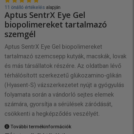
11 önálló értékelés
alapján
Aptus SentrX Eye Gel
biopolimereket tartalmazó
szemgél
Aptus SentrX Eye Gel biopolimereket
tartalmazó szemcsepp kutyák, macskák, lovak
és más társállatok részére. Az oldatban lévő
térhálósított szerkezetű glükozamino-glikán
(Hyasent-S) vázszerkezetet nyújt a gyógyulás
folyamata során a vándorló sejtes elemek
számára, gyorsítja a sérülések záródását,
csökkenti a hegképződés veszélyét.
További termékinformációk