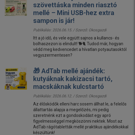
szövettáska minden riasztó
mellé – Mini USB-hez extra
sampon is jár!
Publikálás: 2026.06.15. / Szerző:
Okosgazdi
Itt a jó idő, és vele együtt sajnos a kullancs- és
bolhaszezon is elindult! 🐕🐈 Tudod már, hogyan
védd meg kedvencedet a hívatlan potyautasoktól
vegyszermentesen?
🎁 AdTab mellé ajándék:
kutyáknak kakizacsi tartó,
macskáknak kulcstartó
Publikálás: 2026.06.12. / Szerző:
Okosgazdi
Az élősködők elleni harc sosem állhat le, a felelős
állattartás alapja a megelőzés, mi pedig
szeretnénk ezt a gondoskodást egy apró
figyelmességgel megköszönni nektek. Most az
AdTab rágótabletták mellé praktikus ajándékokkal
készültünk!