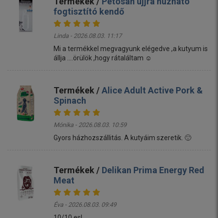
Termékek /
Petosan ujjra húzható
fogtisztító kendő
Linda - 2026.08.03. 11:17
Mi a termékkel megvagyunk elégedve ,a kutyum is
állja ....örülök ,hogy rátaláltam ☺️
Termékek /
Alice Adult Active Pork &
Spinach
Mónika - 2026.08.03. 10:59
Gyors házhozszállitás. A kutyáim szeretik. 🙂
Termékek /
Delikan Prima Energy Red
Meat
Éva - 2026.08.03. 09:49
10/10 es!