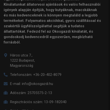
Kínálatunkat állatorvosi ajánlások és valós felhasználói
igények alapján építjük, hogy kutyáknak, macskáknak
és más kedvenceknek is könnyen megtaláld a legjobb
termékeket. Folyamatos akciókkal, gyors szállítással és
szakértői ügyfélszolgálattal segítjük a tudatos
állattartókat. Fedezd fel az Okosgazdi kínálatát, és
gondoskodj kedvencedről egyszerűen, megbízható
forrásból.
Háros utca 7.,
1222 Budapest,
Magyarország
Telefonszám:
+36-20-402-8079
E-mail:
info@okosgazdi.hu
Adószám:
25705575-2-13
Regisztrációs szám:
13-09-182040