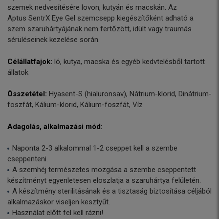
szemek nedvesítésére lovon, kutyán és macskán. Az
Aptus SentrX Eye Gel szemcsepp kiegészítőként adható a
szem szaruhártyájának nem fertőzött, idült vagy traumás
sérüléseinek kezelése során.
Célállatfajok:
ló, kutya, macska és egyéb kedvtelésből tartott
állatok
Összetétel:
Hyasent-S (hialuronsav), Nátrium-klorid, Dinátrium-
foszfát, Kálium-klorid, Kálium-foszfát, Víz
Adagolás, alkalmazási mód:
Naponta 2-3 alkalommal 1-2 cseppet kell a szembe
cseppenteni.
A szemhéj természetes mozgása a szembe cseppentett
készítményt egyenletesen eloszlatja a szaruhártya felületén.
A készítmény sterilitásának és a tisztaság biztosítása céljából
alkalmazáskor viseljen kesztyűt.
Használat előtt fel kell rázni!