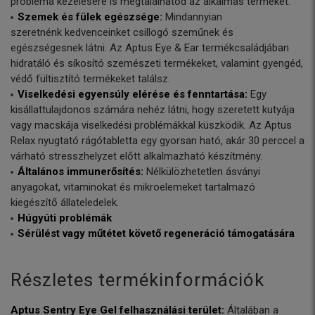
probléma kezelésére is megtalálhatod az alkalmas terméket.
Szemek és fülek egészsége:
Mindannyian
szeretnénk kedvenceinket csillogó szeműnek és
egészségesnek látni. Az Aptus Eye & Ear termékcsaládjában
hidratáló és síkosító szemészeti termékeket, valamint gyengéd,
védő fültisztító termékeket találsz.
Viselkedési egyensúly elérése és fenntartása:
Egy
kisállattulajdonos számára nehéz látni, hogy szeretett kutyája
vagy macskája viselkedési problémákkal küszködik. Az Aptus
Relax nyugtató rágótabletta egy gyorsan ható, akár 30 perccel a
várható stresszhelyzet előtt alkalmazható készítmény.
Általános immunerősítés:
Nélkülözhetetlen ásványi
anyagokat, vitaminokat és mikroelemeket tartalmazó
kiegészítő állateledelek.
Húgyúti problémák
Sérülést vagy műtétet követő regeneráció támogatására
Részletes termékinformációk
Aptus Sentry Eye Gel felhasználási terület:
Általában a