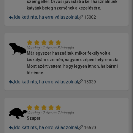
szemgéllel. Orvosi javaslatra kell használnunk
kutyánk beteg szemének a kezelésére.
Ide kattints, ha erre válaszolnál
15002
Vendég - 1 éve és 8 hónapja
Már egyszer használtuk, mikor fekély volt a
kiskutyám szemén, nagyon szépen helyrehozta.
Most azért vettem, hogy legyen itthon, ha bármi
történne.
Ide kattints, ha erre válaszolnál
15039
Vendég - 2 éve és 7 hónapja
Szuper
Ide kattints, ha erre válaszolnál
16570