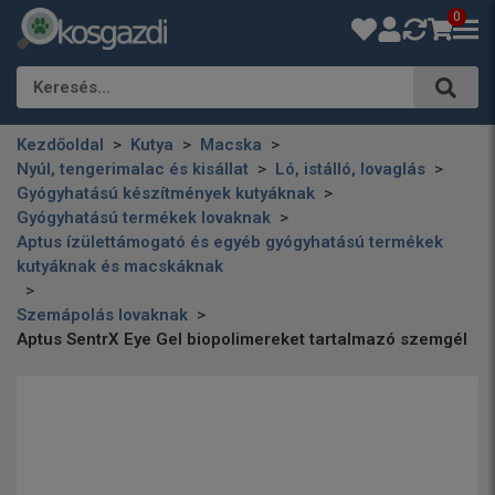
0
Keresés…
Kezdőoldal
Kutya
Macska
Nyúl, tengerimalac és kisállat
Ló, istálló, lovaglás
Gyógyhatású készítmények kutyáknak
Gyógyhatású termékek lovaknak
Aptus ízülettámogató és egyéb gyógyhatású termékek
kutyáknak és macskáknak
Szemápolás lovaknak
Aptus SentrX Eye Gel biopolimereket tartalmazó szemgél