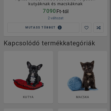
kutyáknak és macskáknak
7 090
Ft-tól
2 változat
MUTASS TÖBBET
Kapcsolódó termékkategóriák
KUTYA
MACSKA