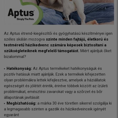
Az Aptus étrend-kiegészítői és gyógyhatású készítményei igen
széles skálán mozogva
szinte minden fajtájú, életkorú és
testméretű házikedvenc számára képesek biztosítani a
szükségleteiknek megfelelő támogatást.
Miért ajánljuk őket
bizalommal?
Hatékonyság:
Az Aptus termékeket hatékonyságuk és
pozitív hatásuk miatt ajánlják. Ezek a termékek kifejezetten
olyan problémákra lettek kifejlesztve, amelyek a háziállatok
egészségét és jólétét érintik, érintve többek között az ízületi
problémákat, emésztési zavarokat vagy a szőrzet és bőr
állapotának javítását
Megbízhatóság:
a márka 30 éve töretlen sikerrel szolgálja ki
a legmagasabb szinten a gazdik és házikedveinceik igényét
egyaránt