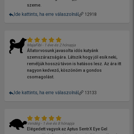
szeme.
Ide kattints, ha erre válaszolnál
12918
MajaFibi - 1 éve és 2 hónapja
Állatorvosunk javasolta idős kutyánk
szemszárazságára. Látszik hogy jól esik neki,
reméljük hosszú távon is hatásos lesz. Az ára itt
nagyon kedvező, köszönöm a gondos
csomagolást.
Ide kattints, ha erre válaszolnál
13133
Vendég - 1 éve és 8 hónapja
Elégedett vagyok az Aptus SentrX Eye Gel