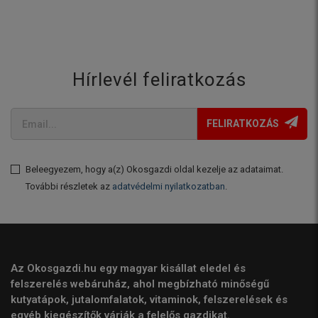
Hírlevél feliratkozás
FELIRATKOZÁS
Beleegyezem, hogy a(z) Okosgazdi oldal kezelje az adataimat.
További részletek az
adatvédelmi nyilatkozatban
.
Az Okosgazdi.hu egy magyar kisállat eledel és
felszerelés webáruház, ahol megbízható minőségű
kutyatápok, jutalomfalatok, vitaminok, felszerelések és
egyéb kiegészítők várják a felelős gazdikat.