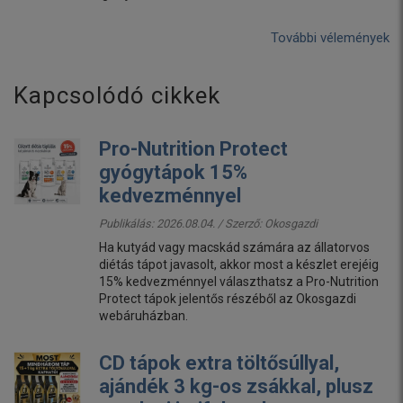
További vélemények
Kapcsolódó cikkek
Pro-Nutrition Protect
gyógytápok 15%
kedvezménnyel
Publikálás: 2026.08.04. / Szerző:
Okosgazdi
Ha kutyád vagy macskád számára az állatorvos
diétás tápot javasolt, akkor most a készlet erejéig
15% kedvezménnyel választhatsz a Pro-Nutrition
Protect tápok jelentős részéből az Okosgazdi
webáruházban.
CD tápok extra töltősúllyal,
ajándék 3 kg-os zsákkal, plusz