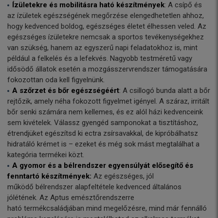
Ízületekre és mobilitásra ható készítmények
: A csípő és
az ízületek egészségének megőrzése elengedhetetlen ahhoz,
hogy kedvenced boldog, egészséges életet élhessen veled. Az
egészséges ízületekre nemcsak a sportos tevékenységekhez
van szükség, hanem az egyszerű napi feladatokhoz is, mint
például a felkelés és a lefekvés. Nagyobb testméretű vagy
idősödő állatok esetén a mozgásszervrendszer támogatására
fokozottan oda kell figyelnünk.
A szőrzet és bőr egészségéért
: A csillogó bunda alatt a bőr
rejtőzik, amely néha fokozott figyelmet igényel. A száraz, irritált
bőr senki számára nem kellemes, és ez alól házi kedvenceink
sem kivételek. Válassz gyengéd samponokat a tisztításhoz,
étrendjüket egészítsd ki ectra zsírsavakkal, de kipróbálhatsz
hidratáló krémet is – ezeket és még sok mást megtalálhat a
kategória termékei közt.
A gyomor és a bélrendszer egyensúlyát elősegítő és
fenntartó készítmények:
Az egészséges, jól
működő bélrendszer alapfeltétele kedvenced általános
jólétének. Az Aptus emésztőrendszerre
ható termékcsaládjában mind megelőzésre, mind már fennálló