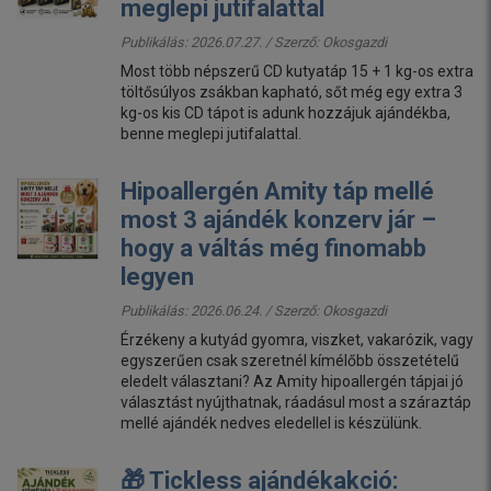
meglepi jutifalattal
Publikálás: 2026.07.27. / Szerző:
Okosgazdi
Most több népszerű CD kutyatáp 15 + 1 kg-os extra
töltősúlyos zsákban kapható, sőt még egy extra 3
kg-os kis CD tápot is adunk hozzájuk ajándékba,
benne meglepi jutifalattal.
Hipoallergén Amity táp mellé
most 3 ajándék konzerv jár –
hogy a váltás még finomabb
legyen
Publikálás: 2026.06.24. / Szerző:
Okosgazdi
Érzékeny a kutyád gyomra, viszket, vakarózik, vagy
egyszerűen csak szeretnél kímélőbb összetételű
eledelt választani? Az Amity hipoallergén tápjai jó
választást nyújthatnak, ráadásul most a száraztáp
mellé ajándék nedves eledellel is készülünk.
🎁 Tickless ajándékakció: