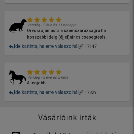
Vendég - 2 éve és 11 hónapja
Orvosi ajánlásra a szemszárazságra ha
hosszabb ideig (éjjel)nincs csepegtetés.
Ide kattints, ha erre válaszolnál
17147
Vendég - 3 éve és 2 hete
A legjobb!
Ide kattints, ha erre válaszolnál
17329
Vásárlóink írták