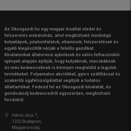
Az Okosgazdi.hu egy magyar kisállat eledel és
felszerelés webáruház, ahol megbízható minőségű
kutyatápok, jutalomfalatok, vitaminok, felszerelések és
egyéb kiegészítők várják a felelős gazdikat.
Kínálatunkat állatorvosi ajánlások és valós felhasználói
igények alapján építjük, hogy kutyáknak, macskáknak
és más kedvenceknek is könnyen megtaláld a legjobb
termékeket. Folyamatos akciókkal, gyors szállítással és
szakértői ügyfélszolgálattal segítjük a tudatos
állattartókat. Fedezd fel az Okosgazdi kínálatát, és
gondoskodj kedvencedről egyszerűen, megbízható
forrásból.
Háros utca 7.,
1222 Budapest,
Magyarország