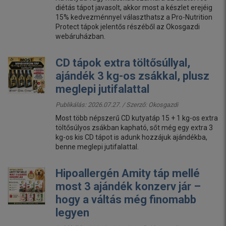
diétás tápot javasolt, akkor most a készlet erejéig
15% kedvezménnyel választhatsz a Pro-Nutrition
Protect tápok jelentős részéből az Okosgazdi
webáruházban.
CD tápok extra töltősúllyal,
ajándék 3 kg-os zsákkal, plusz
meglepi jutifalattal
Publikálás: 2026.07.27. / Szerző:
Okosgazdi
Most több népszerű CD kutyatáp 15 + 1 kg-os extra
töltősúlyos zsákban kapható, sőt még egy extra 3
kg-os kis CD tápot is adunk hozzájuk ajándékba,
benne meglepi jutifalattal.
Hipoallergén Amity táp mellé
most 3 ajándék konzerv jár –
hogy a váltás még finomabb
legyen