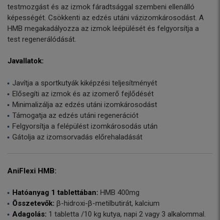
testmozgást és az izmok fáradtsággal szembeni ellenálló
képességét. Csökkenti az edzés utáni vázizomkárosodást. A
HMB megakadályozza az izmok leépülését és felgyorsítja a
test regenerálódását.
Javallatok:
Javítja a sportkutyák kiképzési teljesítményét
Elősegíti az izmok és az izomerő fejlődését
Minimalizálja az edzés utáni izomkárosodást
Támogatja az edzés utáni regenerációt
Felgyorsítja a felépülést izomkárosodás után
Gátolja az izomsorvadás előrehaladását
AniFlexi HMB:
Hatóanyag 1 tablettában:
HMB 400mg
Összetevők:
β-hidroxi-β-metilbutirát, kalcium
Adagolás:
1 tabletta /10 kg kutya, napi 2 vagy 3 alkalommal.