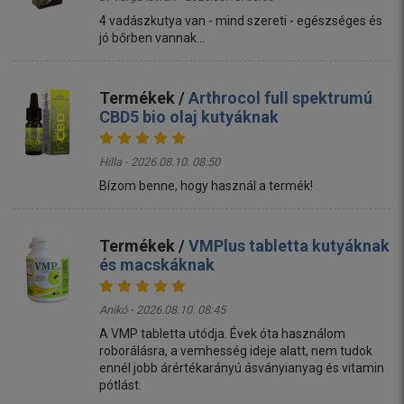
4 vadászkutya van - mind szereti - egészséges és
jó bőrben vannak...
Termékek /
Arthrocol full spektrumú
CBD5 bio olaj kutyáknak
Hilla - 2026.08.10. 08:50
Bízom benne, hogy használ a termék!
Termékek /
VMPlus tabletta kutyáknak
és macskáknak
Anikó - 2026.08.10. 08:45
A VMP tabletta utódja. Évek óta használom
roborálásra, a vemhesség ideje alatt, nem tudok
ennél jobb árértékarányú ásványianyag és vitamin
pótlást.