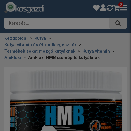
0
Keresés…
Kezdőoldal
Kutya
Kutya vitamin és étrendkiegészítők
Termékek sokat mozgó kutyáknak
Kutya vitamin
AniFlexi
AniFlexi HMB izomépítő kutyáknak