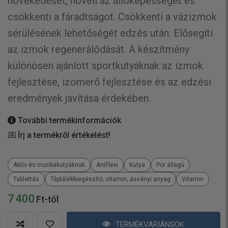
növekedését, növeli az állóképességet és
csökkenti a fáradtságot. Csökkenti a vázizmok
sérülésének lehetőségét edzés után. Elősegíti
az izmok regenerálódását. A készítmény
különösen ajánlott sportkutyáknak az izmok
fejlesztése, izomerő fejlesztése és az edzési
eredmények javítása érdekében.
További termékinformációk
Írj a termékről értékelést!
Aktív és munkakutyáknak
AniFlexi
Kutya
Por állagú
Tablettás
Táplálékkiegészítő, vitamin, ásványi anyag
Vitamin
7 400
Ft-tól
TERMÉKVARIÁNSOK