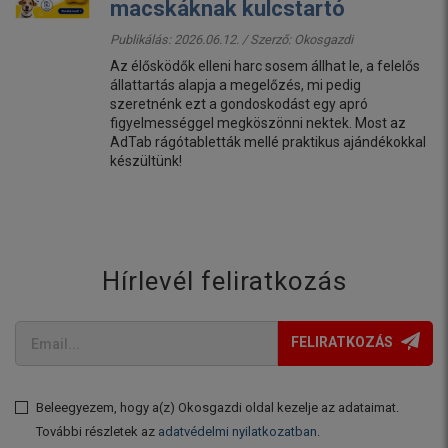
macskáknak kulcstartó
Publikálás: 2026.06.12. / Szerző:
Okosgazdi
Az élősködők elleni harc sosem állhat le, a felelős
állattartás alapja a megelőzés, mi pedig
szeretnénk ezt a gondoskodást egy apró
figyelmességgel megköszönni nektek. Most az
AdTab rágótabletták mellé praktikus ajándékokkal
készültünk!
Hírlevél feliratkozás
FELIRATKOZÁS
Beleegyezem, hogy a(z) Okosgazdi oldal kezelje az adataimat.
További részletek az
adatvédelmi nyilatkozatban
.