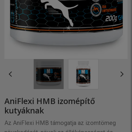
AniFlexi HMB izomépítő
kutyáknak
Az AniFlexi HMB támogatja az izomtömeg