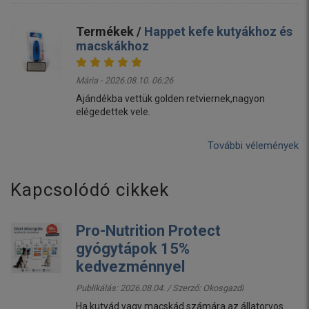
Termékek /
Happet kefe kutyákhoz és
macskákhoz
Mária - 2026.08.10. 06:26
Ajándékba vettük golden retviernek,nagyon
elégedettek vele.
További vélemények
Kapcsolódó cikkek
Pro-Nutrition Protect
gyógytápok 15%
kedvezménnyel
Publikálás: 2026.08.04. / Szerző:
Okosgazdi
Ha kutyád vagy macskád számára az állatorvos