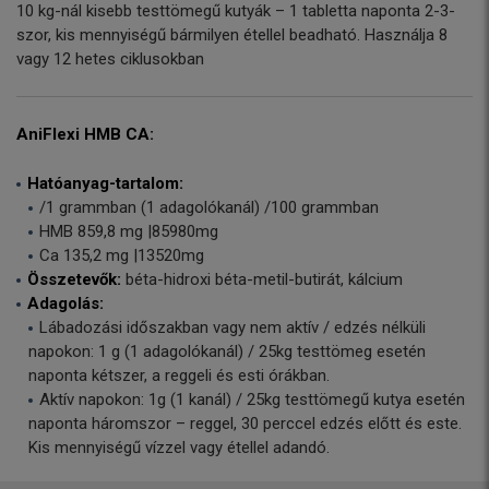
10 kg-nál kisebb testtömegű kutyák – 1 tabletta naponta 2-3-
szor, kis mennyiségű bármilyen étellel beadható. Használja 8
vagy 12 hetes ciklusokban
AniFlexi HMB CA:
Hatóanyag-tartalom:
/1 grammban (1 adagolókanál) /100 grammban
HMB 859,8 mg |85980mg
Ca 135,2 mg |13520mg
Összetevők:
béta-hidroxi béta-metil-butirát, kálcium
Adagolás:
Lábadozási időszakban vagy nem aktív / edzés nélküli
napokon: 1 g (1 adagolókanál) / 25kg testtömeg esetén
naponta kétszer, a reggeli és esti órákban.
Aktív napokon: 1g (1 kanál) / 25kg testtömegű kutya esetén
naponta háromszor – reggel, 30 perccel edzés előtt és este.
Kis mennyiségű vízzel vagy étellel adandó.