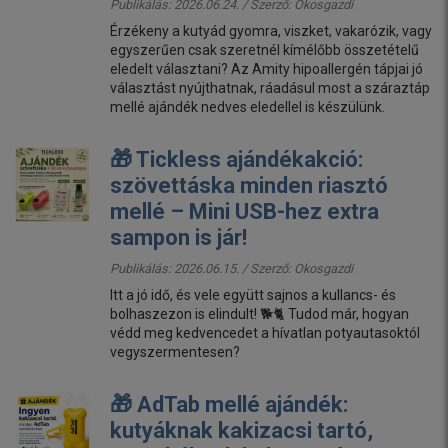
Publikálás: 2026.06.24. / Szerző:
Okosgazdi
Érzékeny a kutyád gyomra, viszket, vakarózik, vagy
egyszerűen csak szeretnél kímélőbb összetételű
eledelt választani? Az Amity hipoallergén tápjai jó
választást nyújthatnak, ráadásul most a száraztáp
mellé ajándék nedves eledellel is készülünk.
🎁 Tickless ajándékakció:
szövettáska minden riasztó
mellé – Mini USB-hez extra
sampon is jár!
Publikálás: 2026.06.15. / Szerző:
Okosgazdi
Itt a jó idő, és vele együtt sajnos a kullancs- és
bolhaszezon is elindult! 🐕🐈 Tudod már, hogyan
védd meg kedvencedet a hívatlan potyautasoktól
vegyszermentesen?
🎁 AdTab mellé ajándék:
kutyáknak kakizacsi tartó,