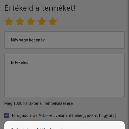
Értékeld a terméket!
Név vagy becenév
Értékelés
Még
1000
karakter áll rendelkezésére
Elfogadom az
ÁSZF
-et, valamint beleegyezem, hogy a(z)
Okosgazdi oldal kezelje az adataimat.