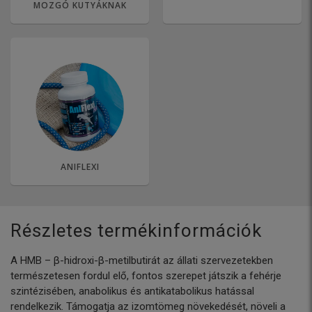
MOZGÓ KUTYÁKNAK
ANIFLEXI
Részletes termékinformációk
A HMB – β-hidroxi-β-metilbutirát az állati szervezetekben
természetesen fordul elő, fontos szerepet játszik a fehérje
szintézisében, anabolikus és antikatabolikus hatással
rendelkezik. Támogatja az izomtömeg növekedését, növeli a