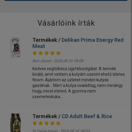
Vásárlóink írták
Termékek /
Delikan Prima Energy Red
Meat
Bíró József - 2026.08.10. 09:08
Kedves segítőkész ügyfélszolgálat. A termék
kíváló, amit vettem a kutyám szerint ehető ízletes
finom. Ajánlom az üzletet minden kutyás
gazdinak... Mert a kutya családtag, nem mindegy
hogy, mivel eteted. A gyomra nem
szemeteskuka.....
Termékek /
CD Adult Beef & Rice
Dr Varga Istvan - 2026.08.10. 08:53