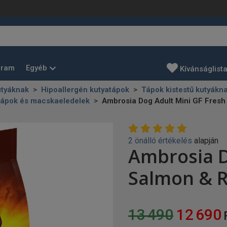
Egyéb
gram
Kívánságlist
utyáknak
Hipoallergén kutyatápok
Tápok kistestű kutyákn
ápok és macskaeledelek
Ambrosia Dog Adult Mini GF Fresh
2 önálló értékelés
alapján
Ambrosia D
Salmon & R
13 490
12 690