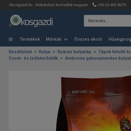
+36-20-402-8079
Okosgazdi.hu - Webáruház és kisállat magazin
Keresés…
Termékek
Márkák
Összes akció
Hűségpro
Kezdőoldal
Kutya
Száraz kutyatáp
Tápok felnőtt k
Csont- és ízületerősítők
Ambrosia gabonamentes kutyat