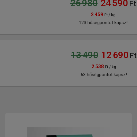
26 980
24 590
Ft
2 459
Ft / kg
123 hűségpontot kapsz!
13 490
12 690
Ft
2 538
Ft / kg
63 hűségpontot kapsz!