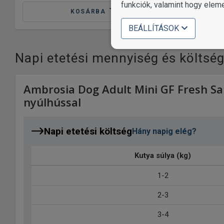
funkciók, valamint hogy elem
KOSÁRBA
BEÁLLÍTÁSOK
Napi etetési mennyiség és költsé
Ambrosia Dog Adult Mini GF Fresh Sa
nyúlhússal
Napi etetési költség
Hány napig elég?
Kutya súlya (kg)
1-2
2-3
3-4