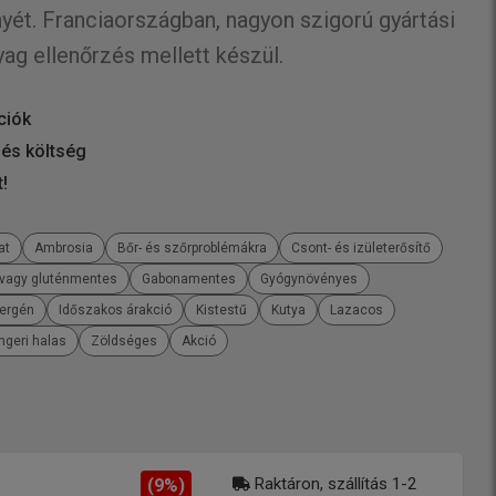
nyét. Franciaországban, nagyon szigorú gyártási
ag ellenőrzés mellett készül.
ciók
 és költség
t!
at
Ambrosia
Bőr- és szőrproblémákra
Csont- és izületerősítő
/vagy gluténmentes
Gabonamentes
Gyógynövényes
lergén
Időszakos árakció
Kistestű
Kutya
Lazacos
ngeri halas
Zöldséges
Akció
Raktáron, szállítás 1-2
(9%)