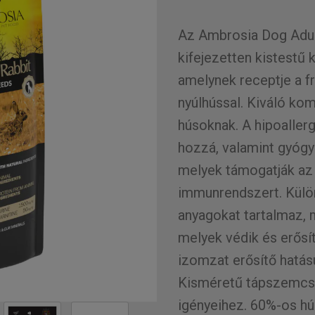
Az Ambrosia Dog Adul
kifejezetten kistestű
amelynek receptje a f
nyúlhússal. Kiváló ko
húsoknak. A hipoaller
hozzá, valamint gyógy
melyek támogatják az
immunrendszert. Külö
anyagokat tartalmaz, m
melyek védik és erősít
izomzat erősítő hatású
Kisméretű tápszemcsék
igényeihez. 60%-os hús