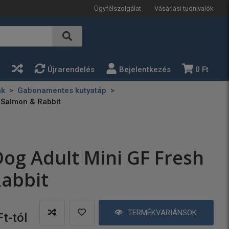
Ügyfélszolgálat
Vásárlási tudnivalók
a
Újrarendelés
Bejelentkezés
0 Ft
ak
Gabonamentes kutyatáp
 Salmon & Rabbit
og Adult Mini GF Fresh
abbit
TERMÉKVARIÁNSOK
Ft-tól