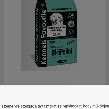
Kennels' Favourite m-5 Pellet
28 890
Ft-tól
2 változat
gy személyre szabjuk a tartalmakat és reklámokat, hogy működj