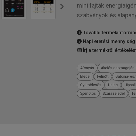
mini fajták energiaigé
szabványok és alapany
További termékinformá
Napi etetési mennyiség
Írj a termékről értékelés
Áfonyás
Akciós csomagajánl
Eledel
Felnőtt
Gabona- és
Gyümölcsös
Halas
Hipoal
Spenótos
Szárazeledel
Te