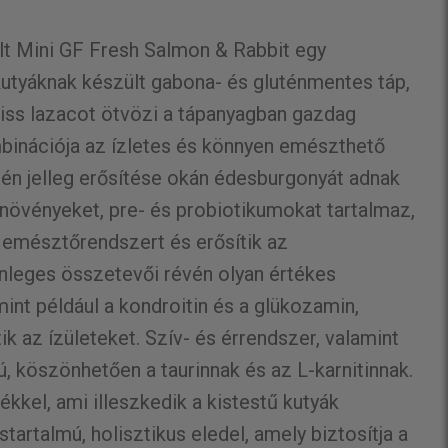
t Mini GF Fresh Salmon & Rabbit egy
 kutyáknak készült gabona- és gluténmentes táp,
riss lazacot ötvözi a tápanyagban gazdag
mbinációja az ízletes és könnyen emészthető
gén jelleg erősítése okán édesburgonyát adnak
növényeket, pre- és probiotikumokat tartalmaz,
 emésztőrendszert és erősítik az
nleges összetevői révén olyan értékes
int például a kondroitin és a glükozamin,
ik az ízületeket. Szív- és érrendszer, valamint
, köszönhetően a taurinnak és az L-karnitinnak.
kel, ami illeszkedik a kistestű kutyák
tartalmú, holisztikus eledel, amely biztosítja a