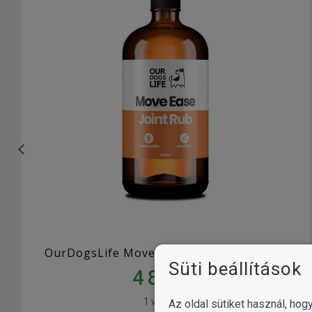
OurDogsLife Move Ease Joint Rub 250 ml
Süti beállítások
4 850
Ft
1 változat
Az oldal sütiket használ, ho