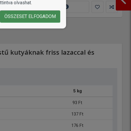
tintva olvashat.
MUTASS TÖBBET
ÖSSZESET ELFOGADOM
ű kutyáknak friss lazaccal és
5 kg
93 Ft
137 Ft
176 Ft