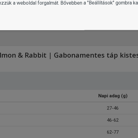
ezzük a weboldal forgalmát. Bővebben a "Beállítások" gombra kat
MUTASS TÖBBET
g
lmon & Rabbit | Gabonamentes táp kistest
Napi adag (g)
27-46
46-62
62-77